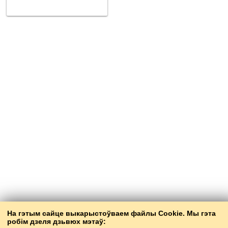
На гэтым сайце выкарыстоўваем файлы Cookie. Мы гэта
робім дзеля дзьвюх мэтаў: