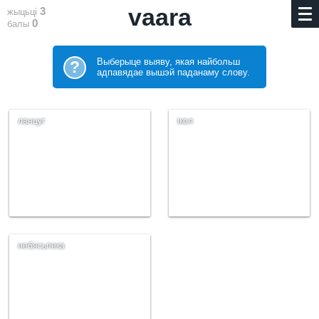
vaara
3
жыцьці
0
балы
Выберыце выяву, якая найбольш
?
адпавядае вышэй паданаму слову.
ланцуг
ікол
небясьпека