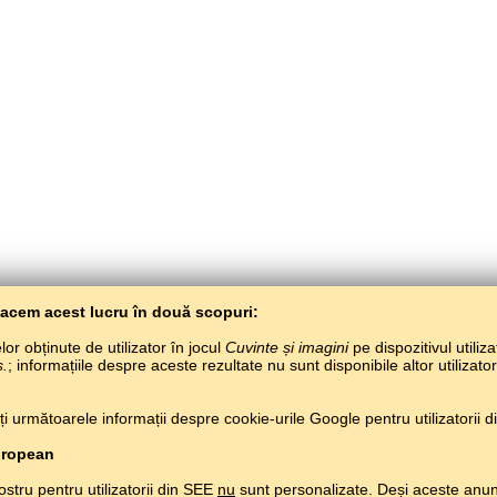
Facem acest lucru în două scopuri:
or obținute de utilizator în jocul
Cuvinte și imagini
pe dispozitivul utiliza
s.
; informațiile despre aceste rezultate nu sunt disponibile altor utilizato
BaltoSlav
/
Cuvinte și imagini
/
Limba finlandeză în imagini
 următoarele informații despre cookie-urile Google pentru utilizatorii din
Învață limba finlandeză gratuit.
Joacă și învață limba finlandeză pe net.
#
Copyright © 2015–2025 BALTOSLAV.
Toate drepturile rezervate.
uropean
ostru pentru utilizatorii din SEE
nu
sunt personalizate. Deși aceste anun