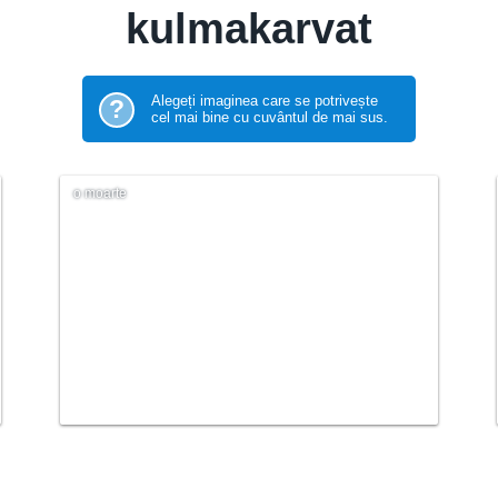
kulmakarvat
Alegeți imaginea care se potrivește
?
cel mai bine cu cuvântul de mai sus.
o moarte