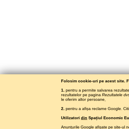
Folosim cookie-uri pe acest site. 
1.
pentru a permite salvarea rezultatel
rezultatelor pe pagina
Rezultatele dv
le oferim altor persoane,
2.
pentru a afișa reclame Google. Citiți
Utilizatori
din
Spațiul Economic E
Anunțurile Google afișate pe site-ul n