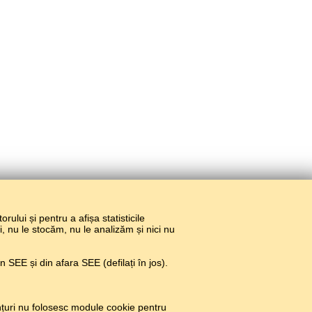
torului și pentru a afișa statisticile
ri, nu le stocăm, nu le analizăm și nici nu
 SEE și din afara SEE (defilați în jos).
țuri nu folosesc module cookie pentru