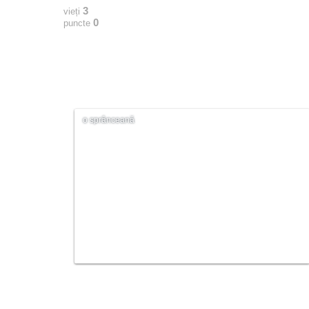
3
vieți
0
puncte
o sprânceană