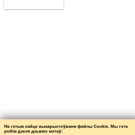
На гэтым сайце выкарыстоўваем файлы Cookie. Мы гэта
робім дзеля дзьвюх мэтаў: