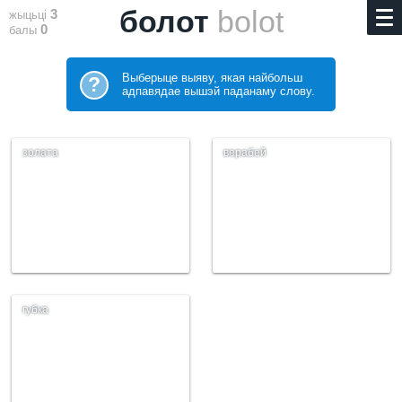
болот
bolot
3
жыцьці
0
балы
Выберыце выяву, якая найбольш
?
адпавядае вышэй паданаму слову.
золата
верабей
губка