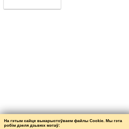
На гэтым сайце выкарыстоўваем файлы Cookie. Мы гэта
робім дзеля дзьвюх мэтаў: