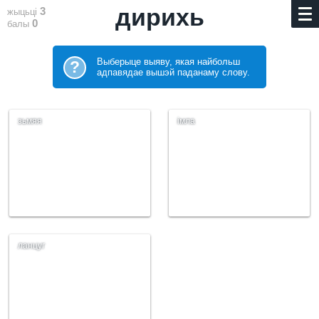
дирихь
3
жыцьці
0
балы
Выберыце выяву, якая найбольш
?
адпавядае вышэй паданаму слову.
зьмяя
імла
ланцуг