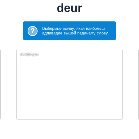
deur
Выберыце выяву, якая найбольш
?
адпавядае вышэй паданаму слову.
канфітура