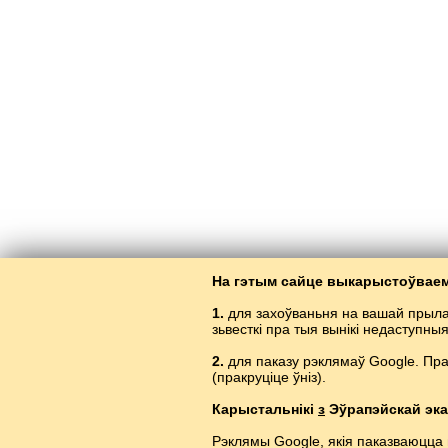
На гэтым сайце выкарыстоўваем
1.
для захоўваньня на вашай прыла
зьвесткі пра тыя вынікі недаступны
2.
для паказу рэклямаў Google. Пр
(пракруціце ўніз).
Вывучэньн
Карыстальнікі
з
Эўрапэйскай эка
Рэклямы Google, якія паказваюцца