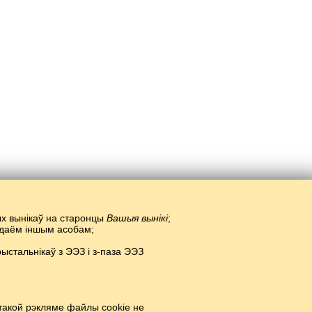
тых вынікаў на старонцы
Вашыя вынікі
;
радаём іншым асобам;
стальнікаў з ЭЭЗ і з-паза ЭЭЗ
 ў сеціве.
#
такой рэкляме файлы cookie не