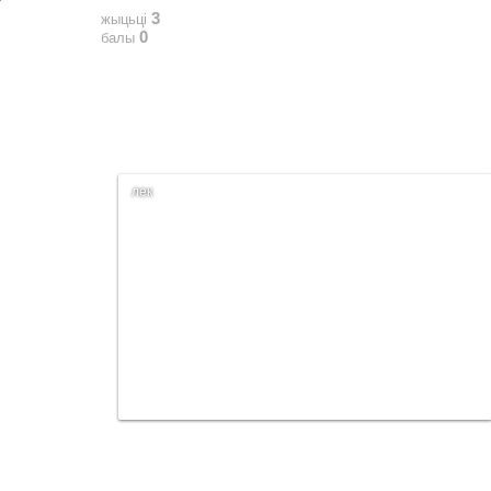
3
жыцьці
0
балы
лек