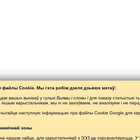
 файлы Cookie. Мы гэта робім дзеля дзьвюх мэтаў:
дзе вашых вынікаў у гульні
Выявы і словы
і для паказу статыстыкі 
я іншым карысталь­нікам, мы іх не захоўваем, не аналізуем і не пе
ачытайце наступную інфармацыю пра файлы Cookie Google для кары
Балта­Слаў
/
Выявы і словы
/
Нідэрляндзкая мова ў малюнках
е нідэрляндзкай мовы анлайн бясплатна.
Гуляць і вучыць нідэрляндзкія словы
Copyright © 2015–2025 BALTOSLAV.
Усе правы абаронены.
намічнай зоны
 на нашым сайце, для карыстальнікаў з ЭЭЗ
не
пэрсаналізуюцца. У 