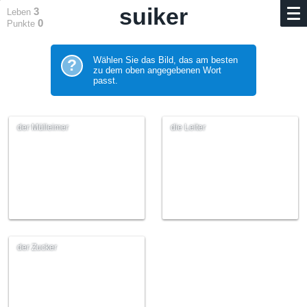
suiker
3
Leben
0
Punkte
Wählen Sie das Bild, das am besten
?
zu dem oben angegebenen Wort
passt.
der Mülleimer
die Leiter
der Zucker