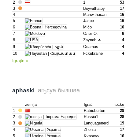
2
1
53
3
Boywithatoy
17
4
Manwithacan
16
5
Jaspe
16
6
Mićo
10
7
Олег О.
8
8
Zaynab 🌷.
4
9
Osamas
4
10
Fckukraine
4
Igrajte »
аҧсуа бызшәа
aphaski
zemlja
Igrač
točke
1
Patricburton
29
2
Russia1
28
3
Languagenerd
19
4
Zhenia
17
5
Kvasovy
16