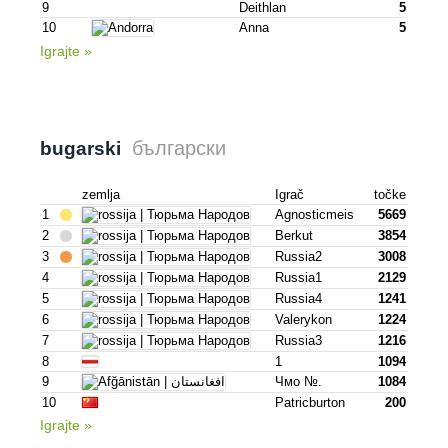
9
Deithlan
5
10
Anna
5
Igrajte »
български
bugarski
zemlja
Igrač
točke
1
Agnosticmeis
5669
2
Berkut
3854
3
Russia2
3008
4
Russia1
2129
5
Russia4
1241
6
Valerykon
1224
7
Russia3
1216
8
1
1094
9
Чмо №.
1084
10
Patricburton
200
Igrajte »