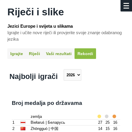
Riječi i slike
Jezici Europe i svijeta u slikama
Igrajte i učite nove riječi ili provjerite svoje znanje odabranog
jezika
Igrajte
Riječi
Vaši rezultati
Rekordi
Najbolji igrači
Broj medalja po državama
zemlja
1
Biełaruś | Беларусь
27
25
16
2
Zhōngguó | 中国
14
15
16