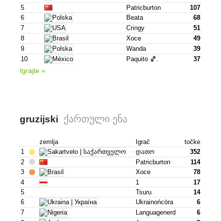
5
Patricburton
107
6
Beata
68
7
Cringy
51
8
Хосе
49
9
Wanda
39
10
Paquito 🏀.
37
Igrajte »
ქართული ენა
gruzijski
zemlja
Igrač
točke
1
Დათო
352
2
Patricburton
114
3
Хосе
78
4
1
17
5
Tsuru
14
6
Ukrainońcöra
6
7
Languagenerd
6