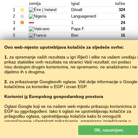
zemlja
Igrač
točke
1
Dónall
324
2
Languagenerd
26
3
1
24
4
Papa F.
18
5
Ben
16
6
Kaitlyn
12
Ovo web-mjesto upotrebljava kolačiće za sljedeće svrhe:
7
J+t
12
8
Midor
5
1.
za spremanje vaših rezultata u igri
Riječi i slike
na vašem uređaju 
9
Montse
5
prikaz statistike ovih rezultata na stranici
Vaši rezultati
; ovi podaci
nisu dostupni drugim korisnicima, ne spremamo, ne analiziramo i ne
10
The
4
dijelimo ih s drugima.
Igrajte »
2.
za prikazivanje Googleovih oglasa. Vidi dolje informacije o Google
kolačićima za korisnike u EGP i izvan EGP.
Korisnici
iz
Europskog gospodarskog prostora
íslenska
islandski
Oglasi Google koji se na našem web-mjestu prikazuju korisnicima iz
EGP su
ne
prilagođeni. Iako ti oglasi ne upotrebljavaju kolačiće za
prilagodbu oglasa, upotrebljavaju kolačiće kako bi omogućili
zemlja
Igrač
točke
ograničavanje učestalosti prikazivanja, agregirano izvješćivanje o
1
Patricburton
155
oglasima i za borbu protiv prevara i zloupotrebe.
OK, razumijem.
Više o Googleovim kolačićima
2
Maletz
148
3
1
136