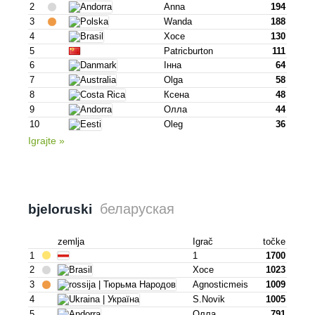
2
Anna
194
3
Wanda
188
4
Хосе
130
5
Patricburton
111
6
Інна
64
7
Olga
58
8
Ксена
48
9
Олла
44
10
Oleg
36
Igrajte »
беларуская
bjeloruski
zemlja
Igrač
točke
1
1
1700
2
Хосе
1023
3
Agnosticmeis
1009
4
S.novik
1005
5
Олла
791