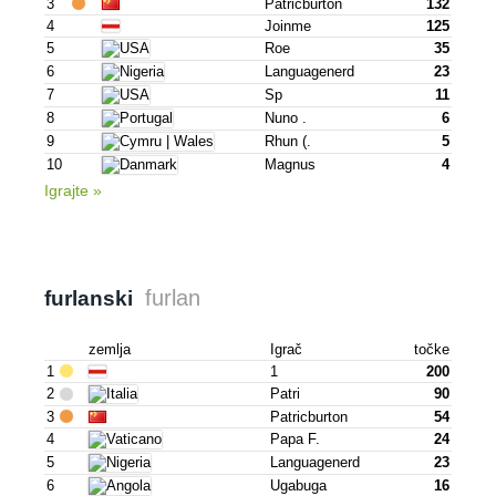
3
Patricburton
132
4
Joinme
125
5
Roe
35
6
Languagenerd
23
7
Sp
11
8
Nuno .
6
9
Rhun (.
5
10
Magnus
4
Igrajte »
furlan
furlanski
zemlja
Igrač
točke
1
1
200
2
Patri
90
3
Patricburton
54
4
Papa F.
24
5
Languagenerd
23
6
Ugabuga
16