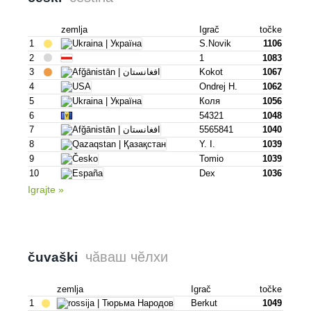
zemlja
Igrač
točke
1
S.novik
1106
2
1
1083
3
Kokot
1067
4
Ondrej H.
1062
5
Коля
1056
6
54321
1048
7
5565841
1040
8
Y. I.
1039
9
Tomio
1039
10
Dex
1036
Igrajte »
чӑваш чӗлхи
čuvaški
zemlja
Igrač
točke
1
Berkut
1049