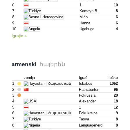
6
1
10
7
Kamdyn B.
8
8
Mićo
6
9
Hanna
6
10
Ugabuga
4
Igrajte »
հայերեն
armenski
zemlja
Igrač
točke
1
Isbabos
1062
2
Patricburton
96
3
Fckrussia
20
4
Alexander
18
5
1
12
6
Fckukraine
9
7
Tasya
8
8
Languagenerd
8