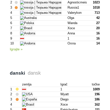
2
Agnosticmeis
1023
3
Russia1
1018
4
Valerykon
713
5
Olga
42
6
Wanda
27
7
Хосе
20
8
Anna
16
9
1
16
10
Олла
14
Igrajte »
dansk
danski
zemlja
Igrač
točke
1
1
1009
2
Wyatt
196
3
Diego
186
4
Хосе
162
5
Patricburton
111