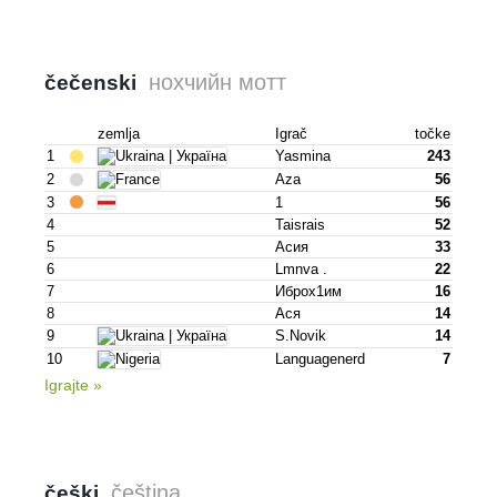
нохчийн мотт
čečenski
zemlja
Igrač
točke
1
Yasmina
243
2
Aza
56
3
1
56
4
Taisrais
52
5
Асия
33
6
Lmnva .
22
7
Иброх1им
16
8
Ася
14
9
S.novik
14
10
Languagenerd
7
Igrajte »
čeština
češki