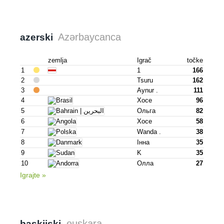
Azərbaycanca
azerski
zemlja
Igrač
točke
1
1
166
2
Tsuru
162
3
Aynur .
111
4
Хосе
96
5
Ольга
82
6
Хосе
58
7
Wanda .
38
8
Інна
35
9
K
35
10
Олла
27
Igrajte »
euskara
baskijski