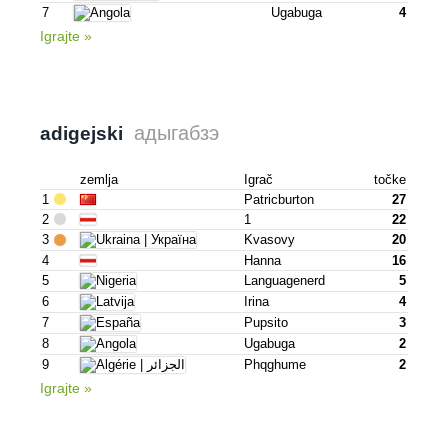
7
Ugabuga
4
Igrajte »
адыгабзэ
adigejski
zemlja
Igrač
točke
1
Patricburton
27
2
1
22
3
Kvasovy
20
4
Hanna
16
5
Languagenerd
5
6
Irina
4
7
Pupsito
3
8
Ugabuga
2
9
Phqghume
2
Igrajte »