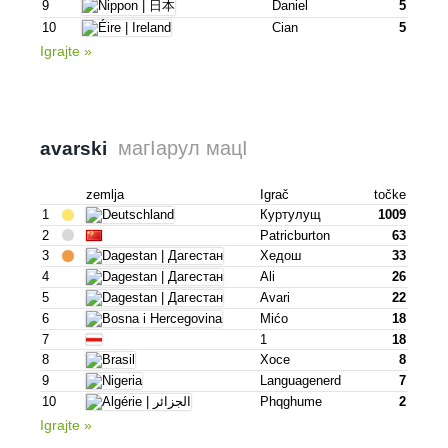
9
Daniel
5
10
Cian
5
Igrajte »
магІарул мацІ
avarski
zemlja
Igrač
točke
1
Куртулущ
1009
2
Patricburton
63
3
Хедош
33
4
Ali
26
5
Avari
22
6
Mićo
18
7
1
18
8
Хосе
8
9
Languagenerd
7
10
Phqghume
2
Igrajte »