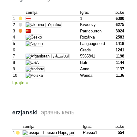
zemlja
Igrač
točke
1
1
6300
2
Kvasovy
6275
3
Patricburton
3024
4
Rozárka
2583
5
Languagenerd
1418
6
Grads
1241
7
5565841
1198
8
Bali
1144
9
Anna
1137
10
Wanda
1136
Igrajte »
эрзянь кель
erzjanski
zemlja
Igrač
točke
1
Russia1
554