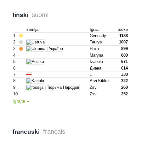
suomi
finski
zemlja
Igrač
točke
1
Gennady
1188
2
Taurys
1007
3
Ната
899
4
Maryna
889
5
Izabela
671
6
Диана
614
7
1
330
8
Arvi.kikkeli
322
9
Zsv
260
10
Zsv
252
Igrajte »
français
francuski