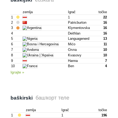
zemlja
Igrač
točke
1
1
22
2
Patricburton
16
3
Klymentovska
16
4
Deithlan
16
5
Languagenerd
13
6
Mićo
11
7
Олла
10
8
Kvasovy
10
9
Hanna
7
10
Ben
4
Igrajte »
башҡорт теле
baškirski
zemlja
Igrač
točke
1
1
196