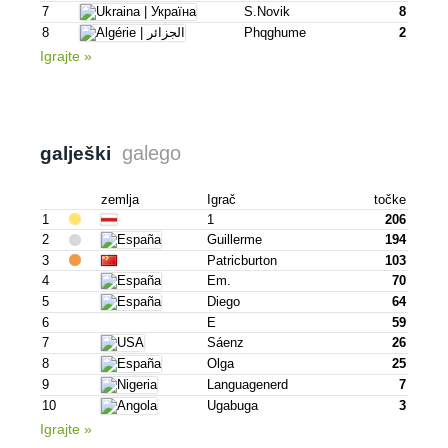
7
S.novik
8
8
Phqghume
2
Igrajte »
galego
galješki
zemlja
Igrač
točke
1
1
206
2
Guillerme
194
3
Patricburton
103
4
Em.
70
5
Diego
64
6
E
59
7
Sáenz
26
8
Olga
25
9
Languagenerd
7
10
Ugabuga
3
Igrajte »