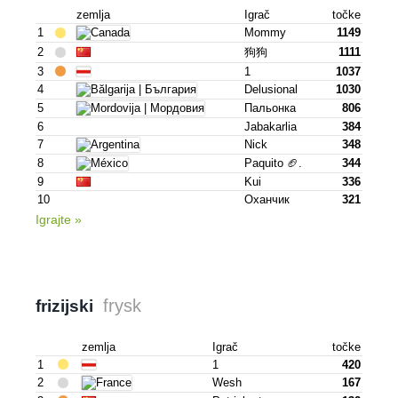
zemlja
Igrač
točke
1
Mommy
1149
2
狗狗
1111
3
1
1037
4
Delusional
1030
5
Пальонка
806
6
Jabakarlia
384
7
Nick
348
8
Paquito 🏈.
344
9
Kui
336
10
Оханчик
321
Igrajte »
frysk
frizijski
zemlja
Igrač
točke
1
1
420
2
Wesh
167