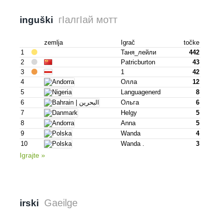
гӀалгӀай мотт
inguški
zemlja
Igrač
točke
1
Таня_лейли
442
2
Patricburton
43
3
1
42
4
Олла
12
5
Languagenerd
8
6
Ольга
6
7
Helgy
5
8
Anna
5
9
Wanda
4
10
Wanda .
3
Igrajte »
Gaeilge
irski