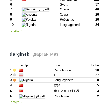
6
Sveta
57
7
Ольга
46
8
Олла
26
9
Rościsław
26
10
Languagenerd
24
Igrajte »
дарган мез
darginski
zemlja
Igrač
točke
1
Patricburton
28
2
1
27
3
Languagenerd
8
4
你好
5
5
我不会保加利亚语
3
6
Phqghume
2
Igrajte »