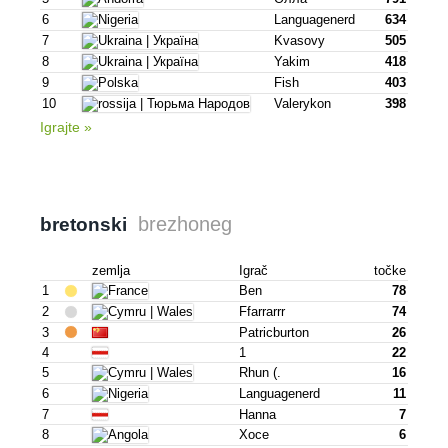
6
Languagenerd
634
7
Kvasovy
505
8
Yakim
418
9
Fish
403
10
Valerykon
398
Igrajte »
brezhoneg
bretonski
zemlja
Igrač
točke
1
Ben
78
2
Ffarrarrr
74
3
Patricburton
26
4
1
22
5
Rhun (.
16
6
Languagenerd
11
7
Hanna
7
8
Хосе
6