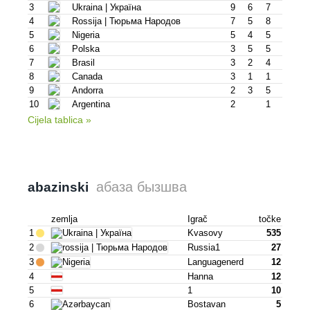
3
Ukraina | Украïна
9
6
7
4
Rossija | Тюрьма Народов
7
5
8
5
Nigeria
5
4
5
6
Polska
3
5
5
7
Brasil
3
2
4
8
Canada
3
1
1
9
Andorra
2
3
5
10
Argentina
2
1
Cijela tablica »
абаза бызшва
abazinski
zemlja
Igrač
točke
1
Kvasovy
535
2
Russia1
27
3
Languagenerd
12
4
Hanna
12
5
1
10
6
Bostavan
5