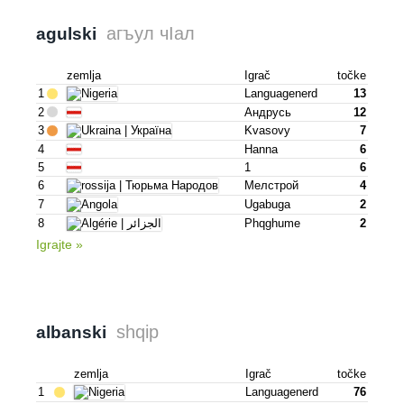
агъул чIал
agulski
zemlja
Igrač
točke
1
Languagenerd
13
2
Андрусь
12
3
Kvasovy
7
4
Hanna
6
5
1
6
6
Мелстрой
4
7
Ugabuga
2
8
Phqghume
2
Igrajte »
shqip
albanski
zemlja
Igrač
točke
1
Languagenerd
76