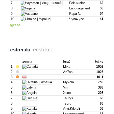
7
Fckukraine
62
8
Languagenerd
59
9
Papa N.
54
10
Чупачупс
41
Igrajte »
eesti keel
estonski
zemlja
Igrač
točke
1
Mika
1052
2
An7on
1025
3
1
1011
4
Mykola
759
5
Vm
386
6
Хосе
208
7
Taurys
68
8
Tsuru
63
9
Arvi.kikkeli
53
10
Languagenerd
18