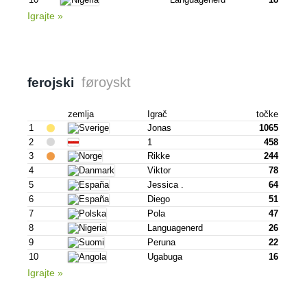
Igrajte »
føroyskt
ferojski
zemlja
Igrač
točke
1
Jonas
1065
2
1
458
3
Rikke
244
4
Viktor
78
5
Jessica .
64
6
Diego
51
7
Pola
47
8
Languagenerd
26
9
Peruna
22
10
Ugabuga
16
Igrajte »