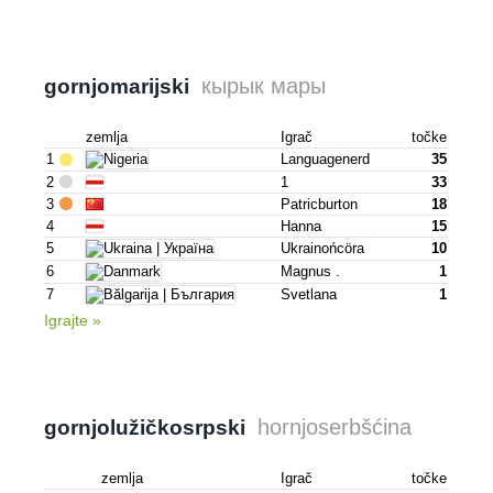
кырык мары
gornjomarijski
zemlja
Igrač
točke
1
Languagenerd
35
2
1
33
3
Patricburton
18
4
Hanna
15
5
Ukrainońcöra
10
6
Magnus .
1
7
Svetlana
1
Igrajte »
hornjoserbšćina
gornjo­lužičkosrpski
zemlja
Igrač
točke