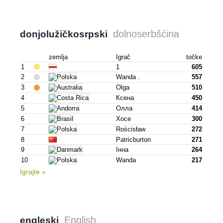
dolnoserbšćina
donjo­lužičkosrpski
zemlja
Igrač
točke
1
1
605
2
Wanda .
557
3
Olga
510
4
Ксена
450
5
Олла
414
6
Хосе
300
7
Rościsław
272
8
Patricburton
271
9
Інна
264
10
Wanda
217
Igrajte »
English
engleski