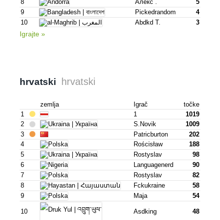
8
Алекс .
5
9
Pickedrandom
4
10
Abdkd T.
3
Igrajte »
hrvatski
hrvatski
zemlja
Igrač
točke
1
1
1019
2
S.novik
1009
3
Patricburton
202
4
Rościsław
188
5
Rostyslav
98
6
Languagenerd
90
7
Rostyslav
82
8
Fckukraine
58
9
Maja
54
10
Asdking
48