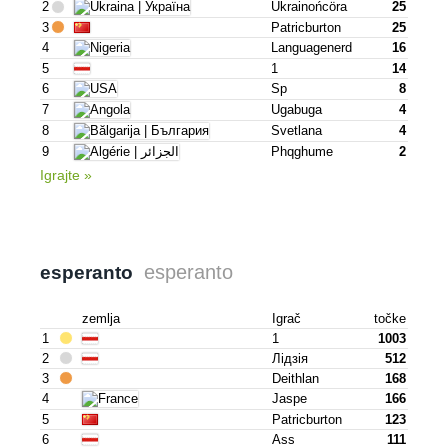
2
Ukrainońcöra
25
3
Patricburton
25
4
Languagenerd
16
5
1
14
6
Sp
8
7
Ugabuga
4
8
Svetlana
4
9
Phqghume
2
Igrajte »
esperanto
esperanto
zemlja
Igrač
točke
1
1
1003
2
Лідзія
512
3
Deithlan
168
4
Jaspe
166
5
Patricburton
123
6
Ass
111