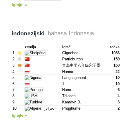
Igrajte »
bahasa Indonesia
indonezijski
zemlja
Igrač
točke
1
Gigachad
1086
2
Patricburton
159
3
青岛中学八年级宋子墨
150
4
Hanna
22
5
Languagenerd
10
6
1
10
7
Nuno .
6
8
Tdjones
4
9
Kamdyn B.
3
10
Phqghume
2
Igrajte »