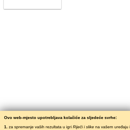
Ovo web-mjesto upotrebljava kolačiće za sljedeće svrhe:
1.
za spremanje vaših rezultata u igri
Riječi i slike
na vašem uređaju 