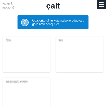
çalt
3
životi
0
bodovi
Odaberite sliku koja najbolje odgovara
?
gore navedenoj riječi.
žica
brz
naslonjač, fotelja