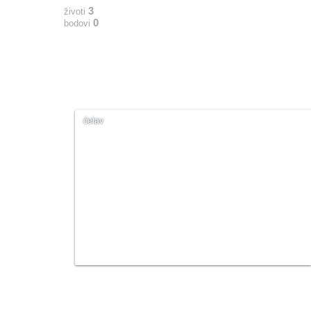
3
životi
0
bodovi
ćelav