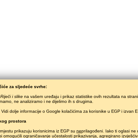
iće za sljedeće svrhe:
i
Riječi i slike
na vašem uređaju i prikaz statistike ovih rezultata na stran
mamo, ne analiziramo i ne dijelimo ih s drugima.
Vidi dolje informacije o Google kolačićima za korisnike u EGP i izvan 
BaltoSlav
/
Riječi i slike
/
Čečenski jezik u slikama
Besplatno učenje čečenskog jezika.
Učenje čečenskh riječi kroz igru.
#
og prostora
Copyright © 2015–2025 BALTOSLAV.
Sva prava pridržana.
mjestu prikazuju korisnicima iz EGP su
ne
prilagođeni. Iako ti oglasi ne
bi omogućili ograničavanje učestalosti prikazivanja, agregirano izvješćiv