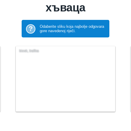
хъваца
Odaberite sliku koja najbolje odgovara
?
gore navedenoj riječi.
kiosk, trafika