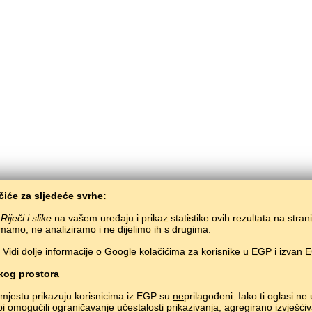
iće za sljedeće svrhe:
i
Riječi i slike
na vašem uređaju i prikaz statistike ovih rezultata na stran
mamo, ne analiziramo i ne dijelimo ih s drugima.
Vidi dolje informacije o Google kolačićima za korisnike u EGP i izvan 
BaltoSlav
/
Riječi i slike
/
Abazinski jezik u slikama
Besplatno učenje abazinskog jezika.
Učenje abazinskh riječi kroz igru.
#
og prostora
Copyright © 2015–2025 BALTOSLAV.
Sva prava pridržana.
mjestu prikazuju korisnicima iz EGP su
ne
prilagođeni. Iako ti oglasi ne
bi omogućili ograničavanje učestalosti prikazivanja, agregirano izvješćiv