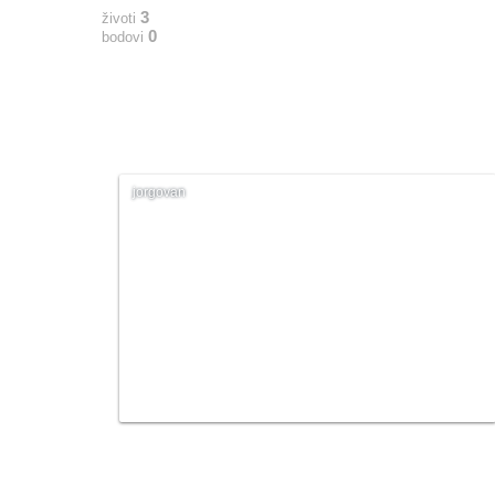
3
životi
0
bodovi
jorgovan