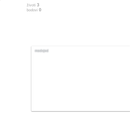
3
životi
0
bodovi
medvjed