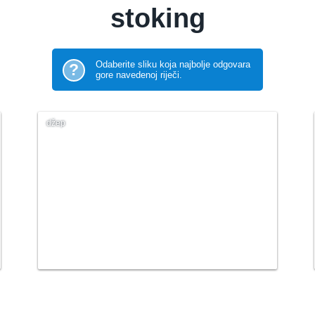
stoking
Odaberite sliku koja najbolje odgovara
?
gore navedenoj riječi.
džep