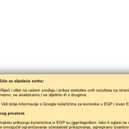
iće za sljedeće svrhe:
i
Riječi i slike
na vašem uređaju i prikaz statistike ovih rezultata na stran
mamo, ne analiziramo i ne dijelimo ih s drugima.
Vidi dolje informacije o Google kolačićima za korisnike u EGP i izvan 
BaltoSlav
/
Riječi i slike
/
Indonezijski jezik u slikama
Besplatno učenje indonezijskog jezika.
Učenje indonezijskh riječi kroz igru.
#
og prostora
Copyright © 2015–2025 BALTOSLAV.
Sva prava pridržana.
mjestu prikazuju korisnicima iz EGP su
ne
prilagođeni. Iako ti oglasi ne
bi omogućili ograničavanje učestalosti prikazivanja, agregirano izvješćiv