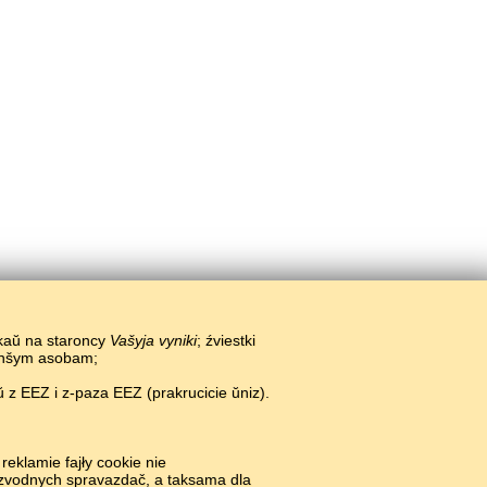
ikaŭ na staroncy
Vašyja vyniki
; źviestki
 inšym asobam;
 z EEZ i z-paza EEZ (prakrucicie ŭniz).
ie.
#
reklamie fajły cookie nie
i zvodnych spravazdač, a taksama dla