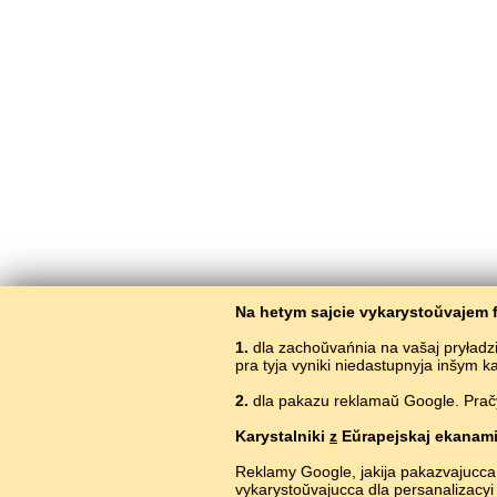
Na hetym sajcie vykarystoŭvajem f
1.
dla zachoŭvańnia na vašaj pryładz
pra tyja vyniki niedastupnyja inšym 
2.
dla pakazu reklamaŭ Google. Pračyt
Vyv
Karystalniki
z
Eŭrapejskaj ekanami
Reklamy Google, jakija pakazvajucca
vykarystoŭvajucca dla persanalizacyi