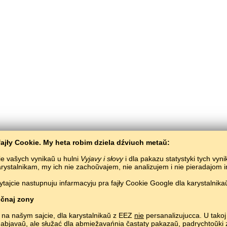
ajły Cookie. My heta robim dziela dźviuch metaŭ:
ie vašych vynikaŭ u hulni
Vyjavy i słovy
i dla pakazu statystyki tych vyn
karystalnikam, my ich nie zachoŭvajem, nie analizujem i nie pieradajom
ajcie nastupnuju infarmacyju pra fajły Cookie Google dla karystalnikaŭ
Bałta­Słaŭ
/
Vyjavy i słovy
/
Indanezyjskaja mova ŭ malunkach
učeńnie indanezyjskaj movy biaspłatna.
Hulać i vučyć indanezyjskija słovy ŭ sieciv
Copyright © 2015–2025 BALTOSLAV.
Usie pravy abaronieny.
čnaj zony
 na našym sajcie, dla karystalnikaŭ z EEZ
nie
persanalizujucca. U takoj 
 abjavaŭ, ale słužać dla abmiežavańnia častaty pakazaŭ, padrych­toŭk