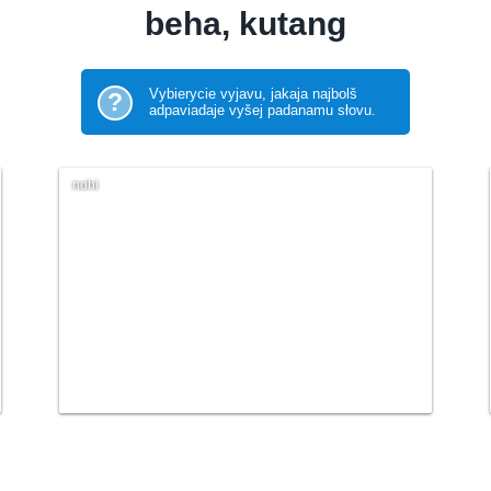
beha, kutang
Vybierycie vyjavu, jakaja najbolš
?
adpaviadaje vyšej padanamu słovu.
nohi