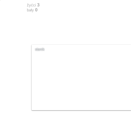
3
žyćci
0
bały
stanik