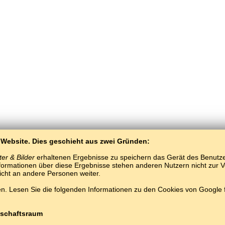
 Website. Dies geschieht aus zwei Gründen:
er & Bilder
erhaltenen Ergebnisse zu speichern das Gerät des Benutzers
ormationen über diese Ergebnisse stehen anderen Nutzern nicht zur Ver
nicht an andere Personen weiter.
BaltoSlav
/
Wobrazy a słowa
/
indonešćina we wobrazach
. Lesen Sie die folgenden Informationen zu den Cookies von Google
Darmotnje indonešćina wuknyć.
Hrajće a wukńće indonešćina słowa online.
#
Copyright © 2015–2025 BALTOSLAV.
Wšitke prawa wuměnjene.
schaftsraum