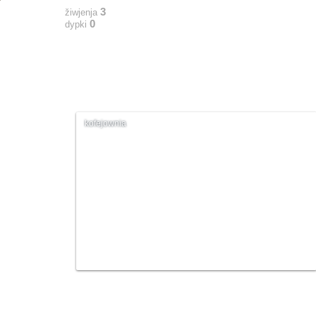
3
žiwjenja
0
dypki
kofejownia