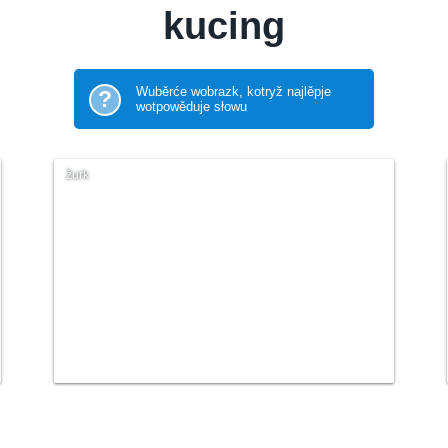
kucing
Wuběrće wobrazk, kotryž najlěpje
?
wotpowěduje słowu
žurk