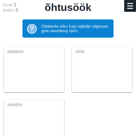
õhtusöök
3
životi
0
bodovi
Odaberite sliku koja najbolje odgovara
?
gore navedenoj riječi.
padobran
ručak
tratinčica