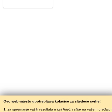
Ovo web-mjesto upotrebljava kolačiće za sljedeće svrhe:
1.
za spremanje vaših rezultata u igri
Riječi i slike
na vašem uređaju 