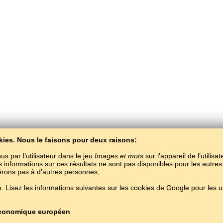
kies. Nous le faisons pour deux raisons:
us par l’utilisateur dans le jeu
Images et mots
sur l’appareil de l’utilisa
es informations sur ces résultats ne sont pas disponibles pour les autres
férons pas à d’autres personnes,
BaltoSlav
/
Images et mots
/
L'estonien en images
 Lisez les informations suivantes sur les cookies de Google pour les uti
pprendre le estonien gratuitement.
Jouer et apprendre des mots estoniens en ligne
Copyright © 2015–2025 BALTOSLAV.
Tous droits réservés.
 économique européen