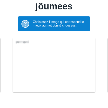
jõumees
Choisissez l’image qui correspond le
?
mieux au mot donné ci-dessus.
perroquet