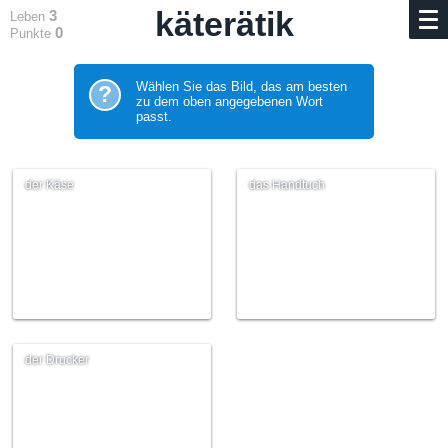
käterätik
3
Leben
0
Punkte
Wählen Sie das Bild, das am besten
?
zu dem oben angegebenen Wort
passt.
der Käse
das Handtuch
der Drucker