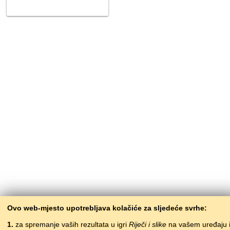
Ovo web-mjesto upotrebljava kolačiće za sljedeće svrhe:
1.
za spremanje vaših rezultata u igri
Riječi i slike
na vašem uređaju 