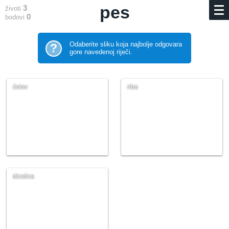
pes
3
životi
0
bodovi
Odaberite sliku koja najbolje odgovara
?
gore navedenoj riječi.
ćelav
riba
dizalica