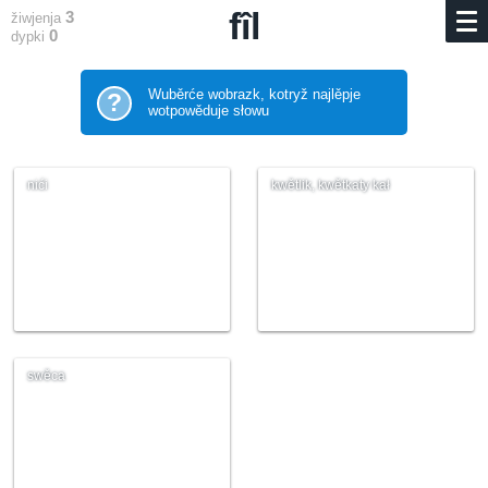
fîl
3
žiwjenja
0
dypki
Wuběrće wobrazk, kotryž najlěpje
?
wotpowěduje słowu
nići
kwětlik, kwětkaty kał
swěca