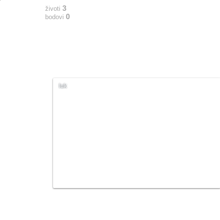
3
životi
0
bodovi
luk