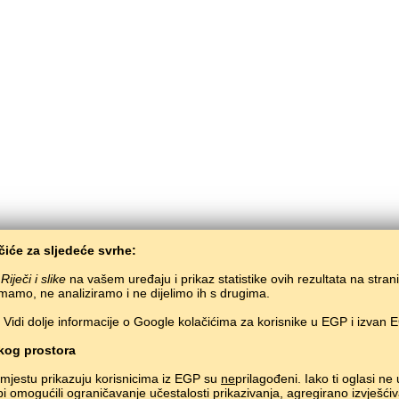
iće za sljedeće svrhe:
i
Riječi i slike
na vašem uređaju i prikaz statistike ovih rezultata na stran
mamo, ne analiziramo i ne dijelimo ih s drugima.
Vidi dolje informacije o Google kolačićima za korisnike u EGP i izvan 
BaltoSlav
/
Riječi i slike
/
Islandski jezik u slikama
Besplatno učenje islandskog jezika.
Učenje islandskh riječi kroz igru.
#
og prostora
Copyright © 2015–2025 BALTOSLAV.
Sva prava pridržana.
mjestu prikazuju korisnicima iz EGP su
ne
prilagođeni. Iako ti oglasi ne
bi omogućili ograničavanje učestalosti prikazivanja, agregirano izvješćiv