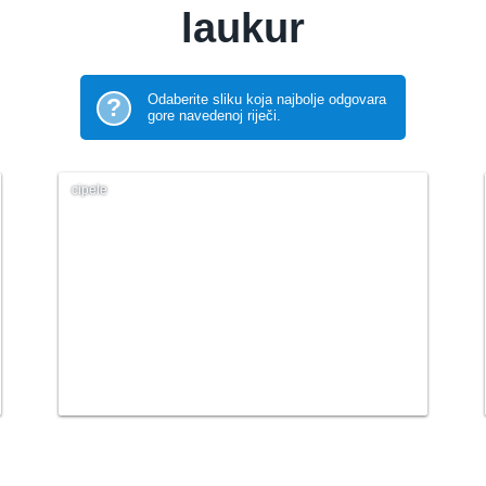
laukur
Odaberite sliku koja najbolje odgovara
?
gore navedenoj riječi.
cipele