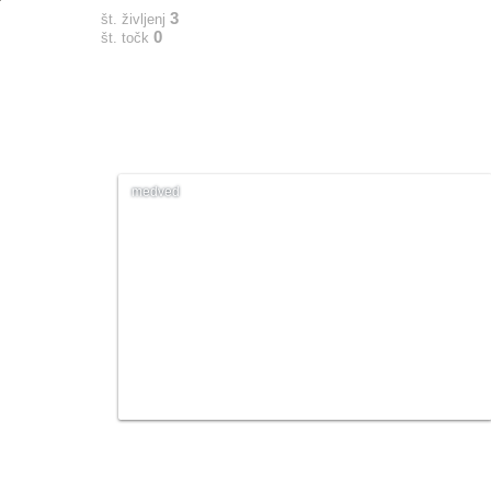
3
št. življenj
0
št. točk
medved