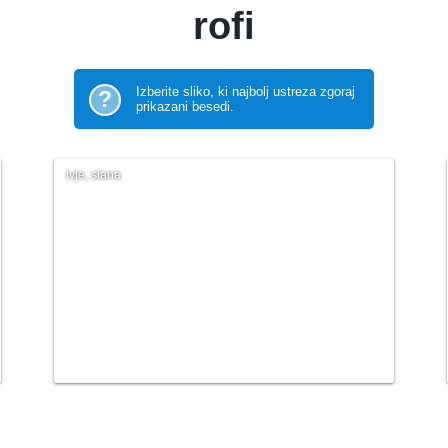
rofi
Izberite sliko, ki najbolj ustreza zgoraj
?
prikazani besedi.
ivje, slana