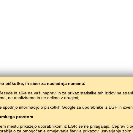
o piškotke, in sicer za naslednja namena:
Besede in slike
na vaši napravi in za prikaz statistike teh izidov na stran
mo, ne analiziramo in ne delimo z drugimi;
e spodnjo informacijo o piškotkih Google za uporabnike iz EGP in izve
BaltoSlav
/
Besede in slike
/
Islandščina v slikah
Brezplačno učenje islandščine preko spleta.
Učenje islandskih besed preko igre.
#
rskega prostora
Copyright © 2015–2025 BALTOSLAV.
Vse pravice pridržane.
nem mestu prikažejo uporabnikom iz EGP, se
ne
prilagajajo. Čeprav ti o
uporabljajo za omogočanje omejevanja števila prikazov, ustvarjanje zbirni