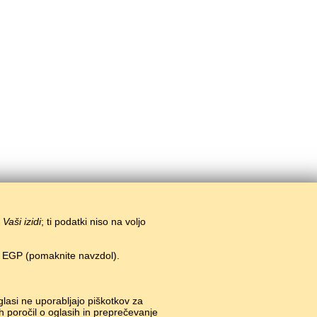
i
Vaši izidi
; ti podatki niso na voljo
n EGP (pomaknite navzdol).
glasi ne uporabljajo piškotkov za
h poročil o oglasih in preprečevanje