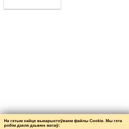
На гэтым сайце выкарыстоўваем файлы Cookie. Мы гэта
робім дзеля дзьвюх мэтаў: