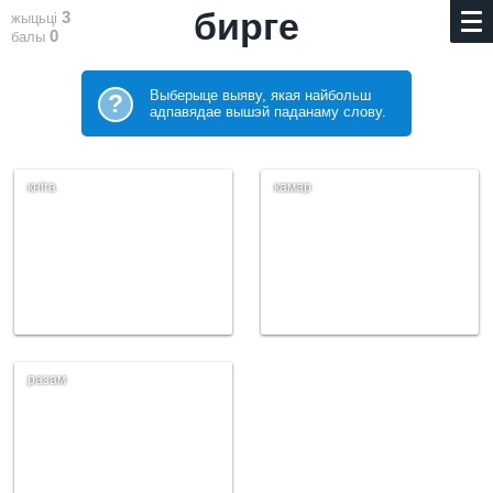
бирге
3
жыцьці
0
балы
Выберыце выяву, якая найбольш
?
адпавядае вышэй паданаму слову.
кніга
камар
разам