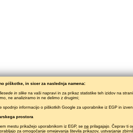
o piškotke, in sicer za naslednja namena:
Besede in slike
na vaši napravi in za prikaz statistike teh izidov na stran
mo, ne analiziramo in ne delimo z drugimi;
e spodnjo informacijo o piškotkih Google za uporabnike iz EGP in izve
BaltoSlav
/
Besede in slike
/
Karačaj-Balkarščina v slikah
čno učenje karačaj-balkarščine preko spleta.
Učenje karačaj-balkarskih besed prek
rskega prostora
Copyright © 2015–2025 BALTOSLAV.
Vse pravice pridržane.
nem mestu prikažejo uporabnikom iz EGP, se
ne
prilagajajo. Čeprav ti o
uporabljajo za omogočanje omejevanja števila prikazov, ustvarjanje zbirni