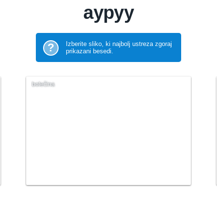
ауруу
Izberite sliko, ki najbolj ustreza zgoraj
?
prikazani besedi.
bolečina