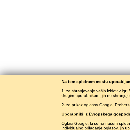
Na tem spletnem mestu uporabljam
1.
za shranjevanje vaših izidov v igri
drugim uporabnikom, jih ne shranjuje
2.
za prikaz oglasov Google. Preberit
Brezpla
Uporabniki
iz
Evropskega gospoda
Oglasi Google, ki se na našem splet
individualno prilaganje oglasov, jih 