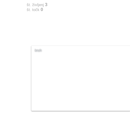
3
št. življenj
0
št. točk
kruh