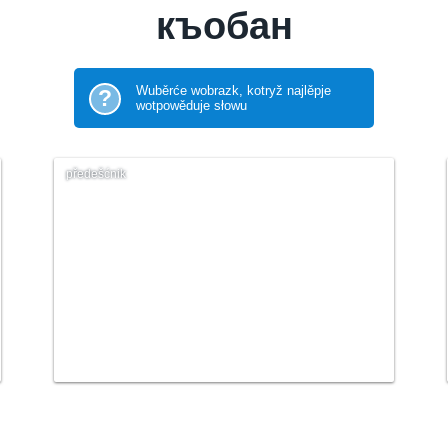
къобан
Wuběrće wobrazk, kotryž najlěpje
?
wotpowěduje słowu
předešćnik