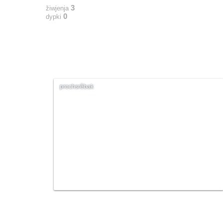
3
žiwjenja
0
dypki
prochsrěbak