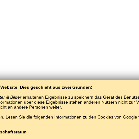
 Website. Dies geschieht aus zwei Gründen:
er & Bilder
erhaltenen Ergebnisse zu speichern das Gerät des Benutzers
ormationen über diese Ergebnisse stehen anderen Nutzern nicht zur Ver
nicht an andere Personen weiter.
BaltoSlav
/
Wobrazy a słowa
/
karačajo-balkaršćina we wobrazach
. Lesen Sie die folgenden Informationen zu den Cookies von Google
tnje karačajo-balkaršćina wuknyć.
Hrajće a wukńće karačajo-balkaršćina słowa on
Copyright © 2015–2025 BALTOSLAV.
Wšitke prawa wuměnjene.
schaftsraum