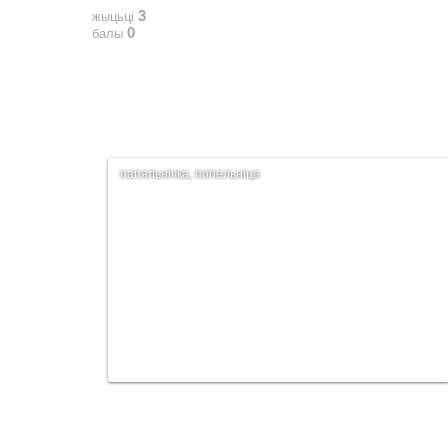
3
жыцьці
0
балы
папяльнічка, попельніца