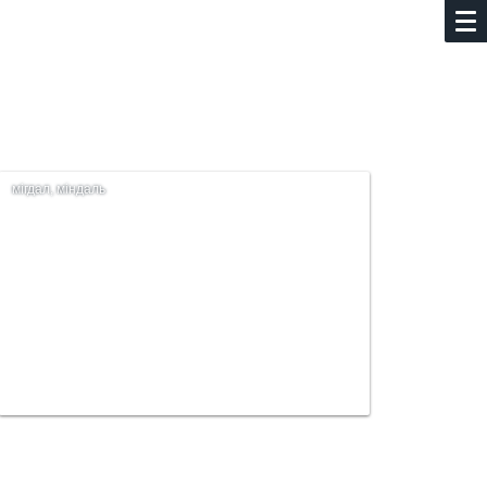
мігдал, міндаль