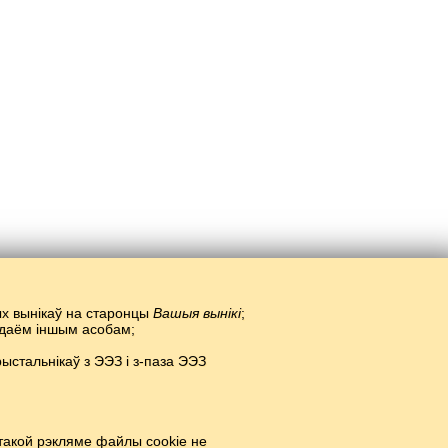
тых вынікаў на старонцы
Вашыя вынікі
;
радаём іншым асобам;
стальнікаў з ЭЭЗ і з-паза ЭЭЗ
 ў сеціве.
#
такой рэкляме файлы cookie не