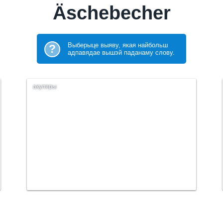
Äschebecher
Выберыце выяву, якая найбольш
?
адпавядае вышэй паданаму слову.
акуляры