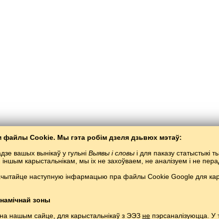
 файлы Cookie. Мы гэта робім дзеля дзьвюх мэтаў:
дзе вашых вынікаў у гульні
Выявы і словы
і для паказу статыстыкі 
я іншым карысталь­нікам, мы іх не захоўваем, не аналізуем і не пе
ачытайце наступную інфармацыю пра файлы Cookie Google для кары
Балта­Слаў
/
Выявы і словы
/
Люксэмбурская мова ў малюнках
е люксэмбурскай мовы анлайн бясплатна.
Гуляць і вучыць люксэмбурскія словы
Copyright © 2015–2025 BALTOSLAV.
Усе правы абаронены.
намічнай зоны
 на нашым сайце, для карыстальнікаў з ЭЭЗ
не
пэрсаналізуюцца. У 