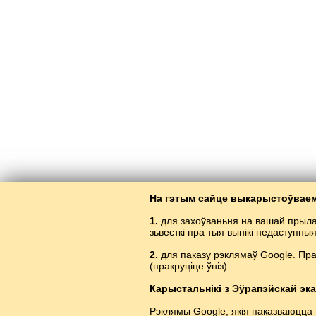
На гэтым сайце выкарыстоўваем
1.
для захоўваньня на вашай прыла
зьвесткі пра тыя вынікі недаступны
2.
для паказу рэклямаў Google. Пр
(пракруціце ўніз).
Вывучэньн
Карыстальнікі
з
Эўрапэйскай эка
Рэклямы Google, якія паказваюцца