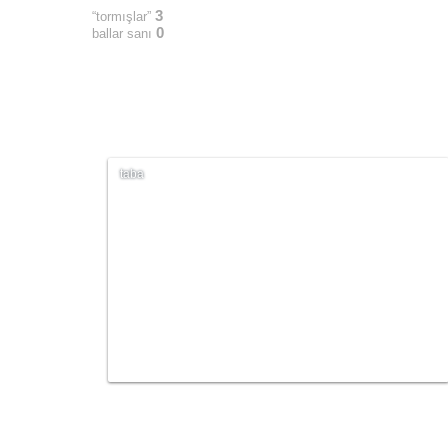
3
“tormışlar”
0
ballar sanı
taba