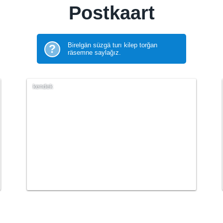
Postkaart
Birelgän süzgä turı kilep torğan
?
räsemne saylağız.
kendek