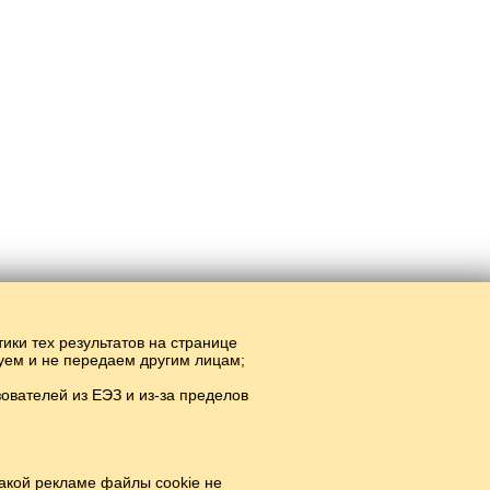
тики тех результатов на странице
руем и не передаем другим лицам;
вателей из ЕЭЗ и из-за пределов
n süzlär.
#
акой рекламе файлы cookie не