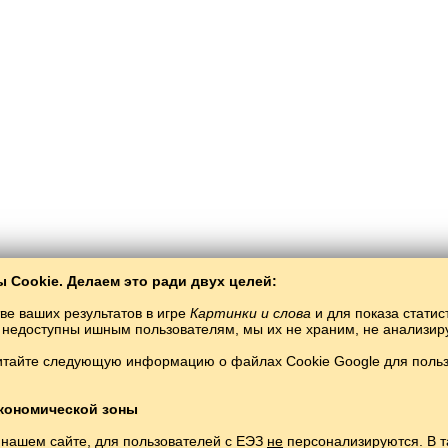
 Cookie. Делаем это ради двух целей:
ве ваших результатов в игре
Картинки и слова
и для показа статис
ты недоступны ишным пользователям, мы их не храним, не анализи
итайте следующую информацию о файлах Cookie Google для пользо
Balto­Slav
/
Räsemnär häm süzlär
/
luksemburg tele räsemnärdä
semburg teletüläwsez öyränelä torğan tel.
Uynaw häm öyränüluksemburg teleonlay
Copyright © 2015–2025 BALTOSLAV. Böten xoquqları yaklanğan.
кономической зоны
 нашем сайте, для пользователей с ЕЭЗ
не
персонализируются. В т