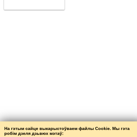
На гэтым сайце выкарыстоўваем файлы Cookie. Мы гэта
робім дзеля дзьвюх мэтаў: