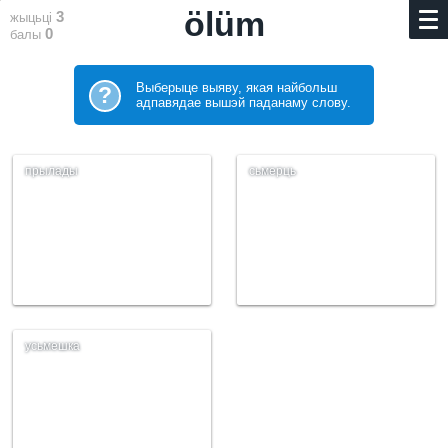
ölüm
3
жыцьці
0
балы
Выберыце выяву, якая найбольш
?
адпавядае вышэй паданаму слову.
прылады
сьмерць
усьмешка