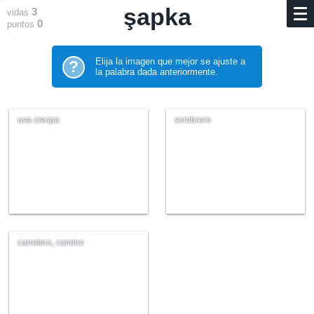
şapka
3
vidas
0
puntos
Elija la imagen que mejor se ajuste a
?
la palabra dada anteriormente.
uva crespa
sombrero
carretera, camino