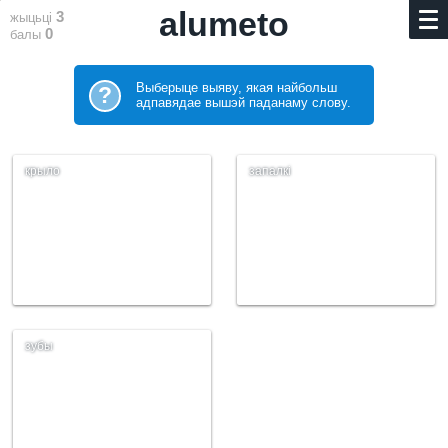
alumeto
3
жыцьці
0
балы
Выберыце выяву, якая найбольш
?
адпавядае вышэй паданаму слову.
крыло
запалкі
зубы