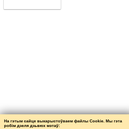
На гэтым сайце выкарыстоўваем файлы Cookie. Мы гэта
робім дзеля дзьвюх мэтаў: