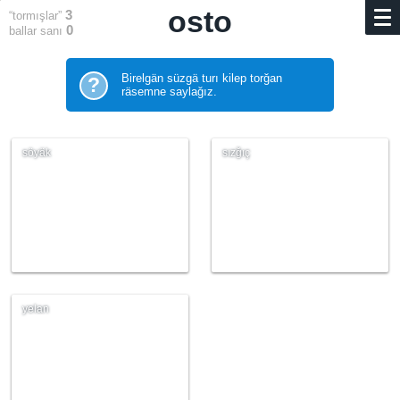
osto
3
“tormışlar”
0
ballar sanı
Birelgän süzgä turı kilep torğan
?
räsemne saylağız.
söyäk
sızğıç
yelan