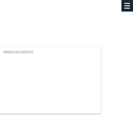
квяцістая капуста