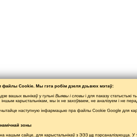
 файлы Cookie. Мы гэта робім дзеля дзьвюх мэтаў:
дзе вашых вынікаў у гульні
Выявы і словы
і для паказу статыстыкі 
я іншым карысталь­нікам, мы іх не захоўваем, не аналізуем і не пе
ачытайце наступную інфармацыю пра файлы Cookie Google для кары
Балта­Слаў
/
Выявы і словы
/
Македонская мова ў малюнках
ьне македонскай мовы анлайн бясплатна.
Гуляць і вучыць македонскія словы ў
Copyright © 2015–2025 BALTOSLAV.
Усе правы абаронены.
намічнай зоны
 на нашым сайце, для карыстальнікаў з ЭЭЗ
не
пэрсаналізуюцца. У 