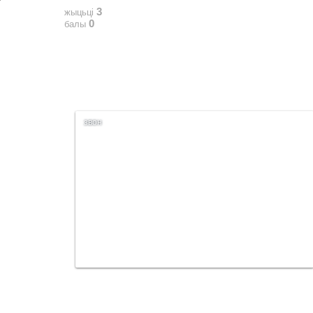
3
жыцьці
0
балы
звон