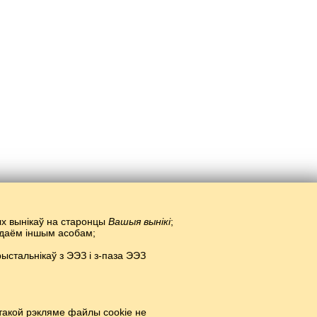
тых вынікаў на старонцы
Вашыя вынікі
;
радаём іншым асобам;
стальнікаў з ЭЭЗ і з-паза ЭЭЗ
 сеціве.
#
такой рэкляме файлы cookie не