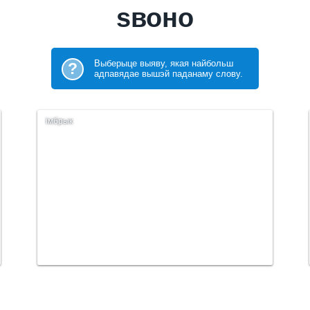
ѕвоно
Выберыце выяву, якая найбольш
?
адпавядае вышэй паданаму слову.
імбрык