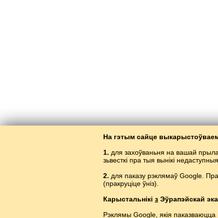
На гэтым сайце выкарыстоўваем
1.
для захоўваньня на вашай прыла
зьвесткі пра тыя вынікі недаступны
2.
для паказу рэклямаў Google. Пр
(пракруціце ўніз).
Вывучэн
Карыстальнікі
з
Эўрапэйскай эка
Рэклямы Google, якія паказваюцца