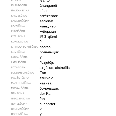
leantóir
IRŠČINA
áhangandi
ISLANDŠČINA
tifoso
ITALIJANŠČINA
przëzérôcz
KAŠUBŠČINA
aficionat
KATALONŠČINA
жанкүйер
KAZAŠČINA
күйөрман
KIRGIŠČINA
球迷
qiúmí
KITAJŠČINA
?
KORNIJŠČINA
hastası
KRIMSKA TATARŠČINA
болельщик
KUMIŠČINA
?
LATGALŠČINA
līdzjutējs
LATVIJŠČINA
sirgãlius, aistruõlis
LITOVŠČINA
Fan
LUKSEMBURŠČINA
szurkoló
MADŽARŠČINA
навивач
MAKEDONŠČINA
болельщик
MOSKALŠČINA
der Fan
NEMŠČINA
fan
NIZOZEMŠČINA
supporter
NORVEŠČINA
?
OKCITANŠČINA
?
OSETINŠČINA