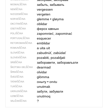
забыть, забывать
MOSKALŠČINA
vergessen
NEMŠČINA
vergeten
NIZOZEMŠČINA
glemme
•
gløyma
NORVEŠČINA
oblidar
OKCITANŠČINA
ферох кӕнын
OSETINŠČINA
zapomnieć, zapominać
POLJŠČINA
esquecer
PORTUGALŠČINA
emblidar
RETOROMANŠČINA
a uita
uit
ROMUNŠČINA
zabudnúť, zabúdať
SLOVAŠČINA
pozabiti, pozabljati
SLOVENŠČINA
заборавити, заборављати
SRBŠČINA
dearmad
ŠKOTSKA GELŠČINA
olvidar
ŠPANŠČINA
glömma
ŠVEDŠČINA
оныту
•
onıtu
TATARŠČINA
unutmak
TURŠČINA
забути, забувати
UKRAJINŠČINA
unutmoq
UZBEŠČINA
?
VALIŽANŠČINA