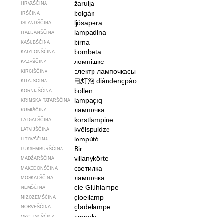
žarulja
HRVAŠČINA
bolgán
IRŠČINA
ljósapera
ISLANDŠČINA
lampadina
ITALIJANŠČINA
birna
KAŠUBŠČINA
bombeta
KATALONŠČINA
ләмпішке
KAZAŠČINA
электр лампочкасы
KIRGIŠČINA
电灯泡
diàndēngpào
KITAJŠČINA
bollen
KORNIJŠČINA
lampaçıq
KRIMSKA TATARŠČINA
лампочка
KUMIŠČINA
korstļampine
LATGALŠČINA
kvēlspuldze
LATVIJŠČINA
lempùtė
LITOVŠČINA
Bir
LUKSEMBURŠČINA
villanykörte
MADŽARŠČINA
светилка
MAKEDONŠČINA
лампочка
MOSKALŠČINA
die Glühlampe
NEMŠČINA
gloeilamp
NIZOZEMŠČINA
glødelampe
NORVEŠČINA
ampola
OKCITANŠČINA