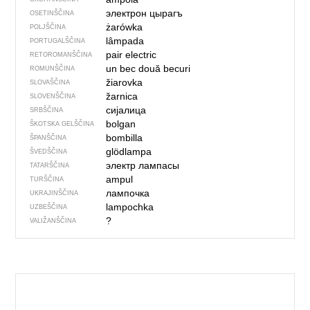
электрон цырагъ
OSETINŠČINA
żarówka
POLJŠČINA
lâmpada
PORTUGALŠČINA
pair electric
RETOROMANŠČINA
un bec
două becuri
ROMUNŠČINA
žiarovka
SLOVAŠČINA
žarnica
SLOVENŠČINA
сијалица
SRBŠČINA
bolgan
ŠKOTSKA GELŠČINA
bombilla
ŠPANŠČINA
glödlampa
ŠVEDŠČINA
электр лампасы
TATARŠČINA
ampul
TURŠČINA
лампочка
UKRAJINŠČINA
lampochka
UZBEŠČINA
?
VALIŽANŠČINA