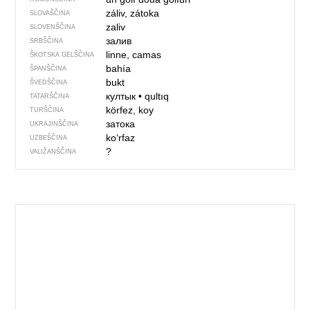
záliv, zátoka
SLOVAŠČINA
zaliv
SLOVENŠČINA
залив
SRBŠČINA
linne, camas
ŠKOTSKA GELŠČINA
bahía
ŠPANŠČINA
bukt
ŠVEDŠČINA
култык
•
qultıq
TATARŠČINA
körfez, koy
TURŠČINA
затока
UKRAJINŠČINA
koʻrfaz
UZBEŠČINA
?
VALIŽANŠČINA