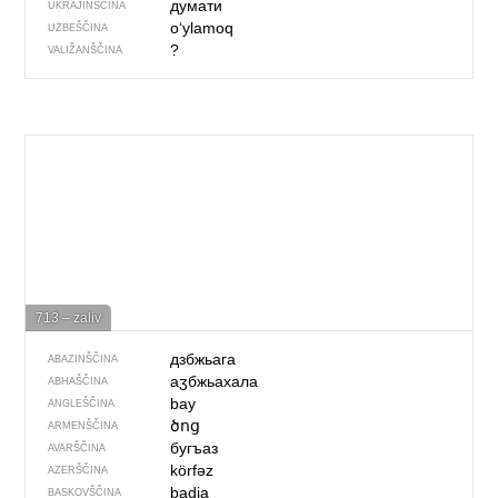
думати
UKRAJINŠČINA
o‘ylamoq
UZBEŠČINA
?
VALIŽANŠČINA
713 – zaliv
дзбжьага
ABAZINŠČINA
аӡбжьахала
ABHAŠČINA
bay
ANGLEŠČINA
ծոց
ARMENŠČINA
бугъаз
AVARŠČINA
körfəz
AZERŠČINA
badia
BASKOVŠČINA