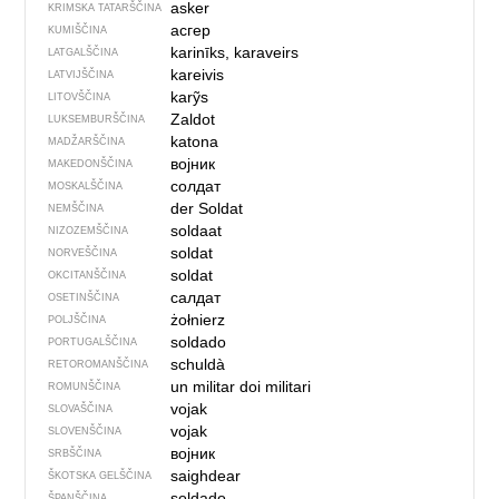
asker
KRIMSKA TATARŠČINA
асгер
KUMIŠČINA
karinīks, karaveirs
LATGALŠČINA
kareivis
LATVIJŠČINA
karỹs
LITOVŠČINA
Zaldot
LUKSEMBURŠČINA
katona
MADŽARŠČINA
војник
MAKEDONŠČINA
солдат
MOSKALŠČINA
der Soldat
NEMŠČINA
soldaat
NIZOZEMŠČINA
soldat
NORVEŠČINA
soldat
OKCITANŠČINA
салдат
OSETINŠČINA
żołnierz
POLJŠČINA
soldado
PORTUGALŠČINA
schuldà
RETOROMANŠČINA
un militar
doi militari
ROMUNŠČINA
vojak
SLOVAŠČINA
vojak
SLOVENŠČINA
војник
SRBŠČINA
saighdear
ŠKOTSKA GELŠČINA
soldado
ŠPANŠČINA