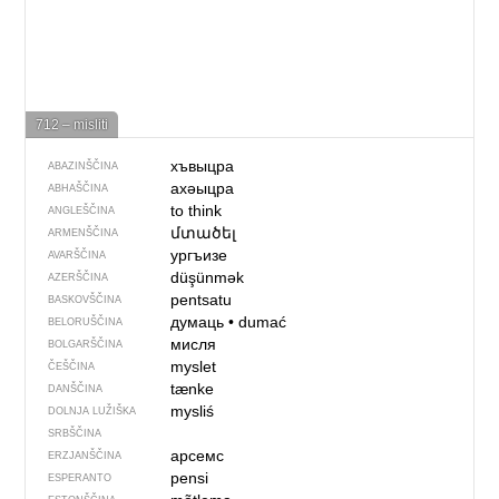
712 – misliti
хъвыцра
ABAZINŠČINA
ахәыцра
ABHAŠČINA
to think
ANGLEŠČINA
մտածել
ARMENŠČINA
ургъизе
AVARŠČINA
düşünmək
AZERŠČINA
pentsatu
BASKOVŠČINA
думаць
•
dumać
BELORUŠČINA
мисля
BOLGARŠČINA
myslet
ČEŠČINA
tænke
DANŠČINA
mysliś
DOLNJA LUŽIŠKA
SRBŠČINA
арсемс
ERZJANŠČINA
pensi
ESPERANTO