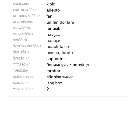
kibic
POLJŠČINA
adepto
PORTUGALŠČINA
fan
RETOROMANŠČINA
un fan
doi fani
ROMUNŠČINA
fanúšik
SLOVAŠČINA
navijač
SLOVENŠČINA
навијач
SRBŠČINA
neach-taice
ŠKOTSKA GELŠČINA
hincha, forofo
ŠPANŠČINA
supporter
ŠVEDŠČINA
борчылучы
•
borçıluçı
TATARŠČINA
taraftar
TURŠČINA
вболівальник
UKRAJINŠČINA
ishqiboz
UZBEŠČINA
?
VALIŽANŠČINA