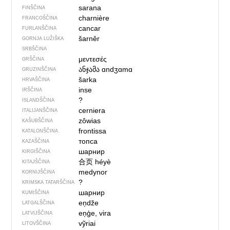
sarana
FINŠČINA
charnière
FRANCOŠČINA
cancar
FURLANŠČINA
šarněr
GORNJA LUŽIŠKA
SRBŠČINA
μεντεσές
GRŠČINA
ანჯამა
ɑndʒɑmɑ
GRUZINŠČINA
šarka
HRVAŠČINA
inse
IRŠČINA
?
ISLANDŠČINA
cerniera
ITALIJANŠČINA
zôwias
KAŠUBŠČINA
frontissa
KATALONŠČINA
топса
KAZAŠČINA
шарнир
KIRGIŠČINA
合页
héyè
KITAJŠČINA
medynor
KORNIJŠČINA
?
KRIMSKA TATARŠČINA
шарнир
KUMIŠČINA
eņdže
LATGALŠČINA
eņģe, vira
LATVIJŠČINA
vỹriai
LITOVŠČINA