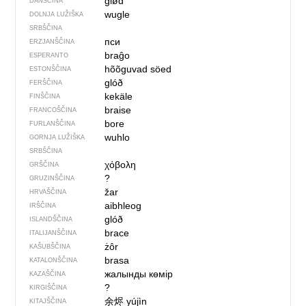
glød
DANŠČINA
wugle
DOLNJA LUŽIŠKA
SRBŠČINA
пси
ERZJANŠČINA
braĝo
ESPERANTO
hõõguvad söed
ESTONŠČINA
glóð
FERŠČINA
kekäle
FINŠČINA
braise
FRANCOŠČINA
bore
FURLANŠČINA
wuhlo
GORNJA LUŽIŠKA
SRBŠČINA
χόβολη
GRŠČINA
?
GRUZINŠČINA
žar
HRVAŠČINA
aibhleog
IRŠČINA
glóð
ISLANDŠČINA
brace
ITALIJANŠČINA
żôr
KAŠUBŠČINA
brasa
KATALONŠČINA
жалынды көмір
KAZAŠČINA
?
KIRGIŠČINA
余烬
yújìn
KITAJŠČINA