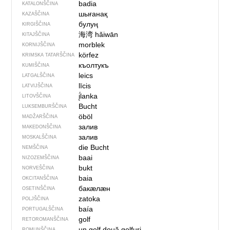
badia
KATALONŠČINA
шығанақ
KAZAŠČINA
булуң
KIRGIŠČINA
海湾
hǎiwān
KITAJŠČINA
morblek
KORNIJŠČINA
körfez
KRIMSKA TATARŠČINA
къолтукъ
KUMIŠČINA
leics
LATGALŠČINA
līcis
LATVIJŠČINA
į́lanka
LITOVŠČINA
Bucht
LUKSEMBURŠČINA
öböl
MADŽARŠČINA
залив
MAKEDONŠČINA
залив
MOSKALŠČINA
die Bucht
NEMŠČINA
baai
NIZOZEMŠČINA
bukt
NORVEŠČINA
baia
OKCITANŠČINA
бакӕлӕн
OSETINŠČINA
zatoka
POLJŠČINA
baía
PORTUGALŠČINA
golf
RETOROMANŠČINA
un golf
două golfuri
ROMUNŠČINA