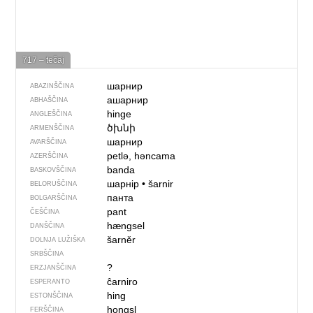
717 – tečaj
шарнир
ABAZINŠČINA
ашарнир
ABHAŠČINA
hinge
ANGLEŠČINA
ծխնի
ARMENŠČINA
шарнир
AVARŠČINA
petlə, həncama
AZERŠČINA
banda
BASKOVŠČINA
шарнір
•
šarnir
BELORUŠČINA
панта
BOLGARŠČINA
pant
ČEŠČINA
hængsel
DANŠČINA
šarněr
DOLNJA LUŽIŠKA
SRBŠČINA
?
ERZJANŠČINA
ĉarniro
ESPERANTO
hing
ESTONŠČINA
hongsl
FERŠČINA