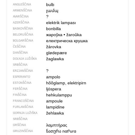
bulb
ANGLEŠČINA
լամպ
ARMENŠČINA
?
AVARŠČINA
elektrik lampası
AZERŠČINA
bonbilla
BASKOVŠČINA
жароўка
•
žaroŭka
BELORUŠČINA
електрическа крушка
BOLGARŠČINA
žárovka
ČEŠČINA
glødepære
DANŠČINA
žaglawka
DOLNJA LUŽIŠKA
SRBŠČINA
?
ERZJANŠČINA
ampolo
ESPERANTO
hõõglamp, elektripirn
ESTONŠČINA
ljóspera
FERŠČINA
hehkulamppu
FINŠČINA
ampoule
FRANCOŠČINA
lampidine
FURLANŠČINA
žehlawka
GORNJA LUŽIŠKA
SRBŠČINA
λαμπτήρας
GRŠČINA
ნათურა
nɑtʰurɑ
GRUZINŠČINA