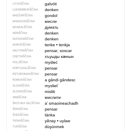
galvóti
LITOVŠČINA
denken
LUKSEMBURŠČINA
gondol
MADŽARŠČINA
мисли
MAKEDONŠČINA
думать
MOSKALŠČINA
denken
NEMŠČINA
denken
NIZOZEMŠČINA
tenke
•
tenkja
NORVEŠČINA
pensar, soscar
OKCITANŠČINA
хъуыды кӕнын
OSETINŠČINA
myśleć
POLJŠČINA
pensar
PORTUGALŠČINA
pensar
RETOROMANŠČINA
a gândi
gândesc
ROMUNŠČINA
myslieť
SLOVAŠČINA
misliti
SLOVENŠČINA
мислити
SRBŠČINA
a’ smaoineachadh
ŠKOTSKA GELŠČINA
pensar
ŠPANŠČINA
tänka
ŠVEDŠČINA
уйлау
•
uylaw
TATARŠČINA
düşünmek
TURŠČINA