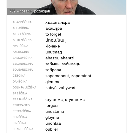
709 – pozabiti, pozabljati
хъаштылхра
ABAZINŠČINA
ахашҭра
ABHAŠČINA
to forget
ANGLEŠČINA
մոռանալ
ARMENŠČINA
кIочене
AVARŠČINA
unutmaq
AZERŠČINA
ahaztu, ahantzi
BASKOVŠČINA
забыць, забываць
BELORUŠČINA
забравя
BOLGARŠČINA
zapomenout, zapomínat
ČEŠČINA
glemme
DANŠČINA
zabyś, zabywaś
DOLNJA LUŽIŠKA
SRBŠČINA
стувтомс, стувтнемс
ERZJANŠČINA
forgesi
ESPERANTO
unustama
ESTONŠČINA
gloyma
FERŠČINA
unohtaa
FINŠČINA
oublier
FRANCOŠČINA