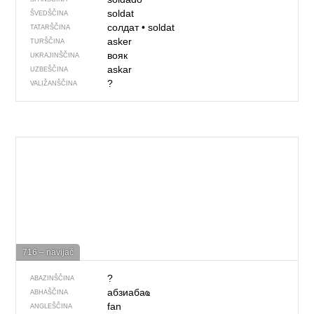
soldat
ŠVEDŠČINA
солдат
•
soldat
TATARŠČINA
asker
TURŠČINA
вояк
UKRAJINŠČINA
askar
UZBEŠČINA
?
VALIŽANŠČINA
716 – navijač
?
ABAZINŠČINA
абзиабаҩ
ABHAŠČINA
fan
ANGLEŠČINA