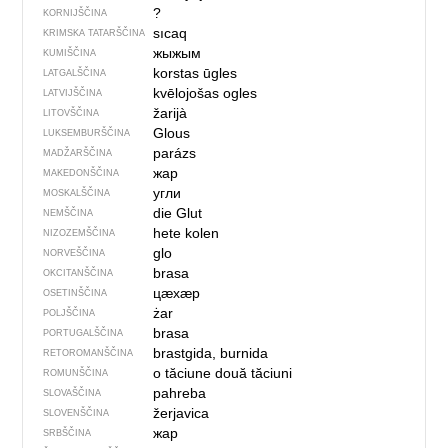
?
KORNIJŠČINA
sıcaq
KRIMSKA TATARŠČINA
жыжым
KUMIŠČINA
korstas ūgles
LATGALŠČINA
kvēlojošas ogles
LATVIJŠČINA
žarijà
LITOVŠČINA
Glous
LUKSEMBURŠČINA
parázs
MADŽARŠČINA
жар
MAKEDONŠČINA
угли
MOSKALŠČINA
die Glut
NEMŠČINA
hete kolen
NIZOZEMŠČINA
glo
NORVEŠČINA
brasa
OKCITANŠČINA
цӕхӕр
OSETINŠČINA
żar
POLJŠČINA
brasa
PORTUGALŠČINA
brastgida, burnida
RETOROMANŠČINA
o tăciune
două tăciuni
ROMUNŠČINA
pahreba
SLOVAŠČINA
žerjavica
SLOVENŠČINA
жар
SRBŠČINA