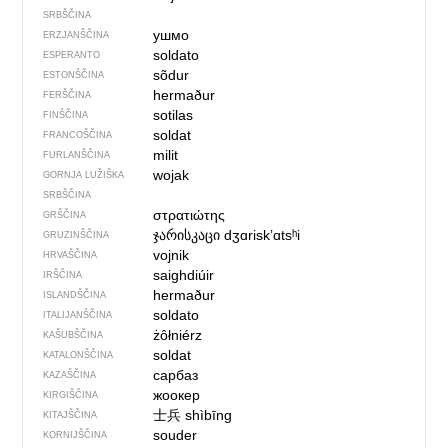
SRBŠČINA
ушмо
ERZJANŠČINA
soldato
ESPERANTO
sõdur
ESTONŠČINA
hermaður
FERŠČINA
sotilas
FINŠČINA
soldat
FRANCOŠČINA
milit
FURLANŠČINA
wojak
GORNJA LUŽIŠKA
SRBŠČINA
στρατιώτης
GRŠČINA
ჯარისკაცი
dʒɑriskʼɑtsʰi
GRUZINŠČINA
vojnik
HRVAŠČINA
saighdiúir
IRŠČINA
hermaður
ISLANDŠČINA
soldato
ITALIJANŠČINA
żôłniérz
KAŠUBŠČINA
soldat
KATALONŠČINA
сарбаз
KAZAŠČINA
жоокер
KIRGIŠČINA
士兵
shìbīng
KITAJŠČINA
souder
KORNIJŠČINA