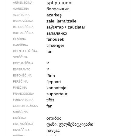
երկրպագու
ARMENŠČINA
болельщик
AVARŠČINA
azarkeş
AZERŠČINA
zale, jarraitzaile
BASKOVŠČINA
заўзятар
•
zaŭziatar
BELORUŠČINA
запалянко
BOLGARŠČINA
fanoušek
ČEŠČINA
tilhænger
DANŠČINA
fan
DOLNJA LUŽIŠKA
SRBŠČINA
?
ERZJANŠČINA
?
ESPERANTO
fänn
ESTONŠČINA
fjeppari
FERŠČINA
kannattaja
FINŠČINA
supporteur
FRANCOŠČINA
tifôs
FURLANŠČINA
fan
GORNJA LUŽIŠKA
SRBŠČINA
οπαδός
GRŠČINA
ფანი, გულშემატკივარი
GRUZINŠČINA
navijač
HRVAŠČINA