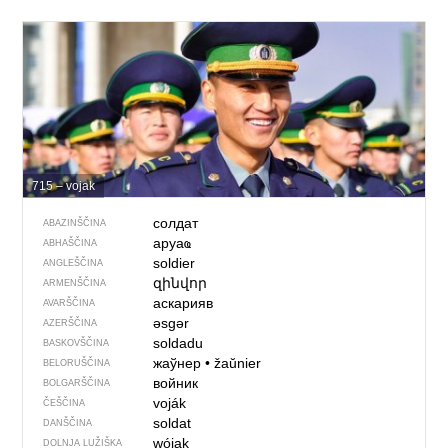
715 – vojak
солдат
ABAZINŠČINA
аруаҩ
ABHAŠČINA
soldier
ANGLEŠČINA
զինվոր
ARMENŠČINA
аскарияв
AVARŠČINA
əsgər
AZERŠČINA
soldadu
BASKOVŠČINA
жаўнер
•
žaŭnier
BELORUŠČINA
войник
BOLGARŠČINA
voják
ČEŠČINA
soldat
DANŠČINA
wójak
DOLNJA LUŽIŠKA