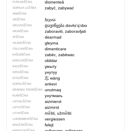
dismenteâ
FURLANŠČINA
zabyć, zabywać
GORNJA LUŽIŠKA
SRBŠČINA
ξεχνώ
GRŠČINA
დავიწყება
dɑvitsʼqʼɛbɑ
GRUZINŠČINA
zaboraviti, zaboravljati
HRVAŠČINA
dearmad
IRŠČINA
gleyma
ISLANDŠČINA
dimenticare
ITALIJANŠČINA
zabëc, zabëwac
KAŠUBŠČINA
oblidar
KATALONŠČINA
ұмыту
KAZAŠČINA
унутуу
KIRGIŠČINA
忘
wàng
KITAJŠČINA
ankevi
KORNIJŠČINA
unutmaq
KRIMSKA TATARŠČINA
унутмакъ
KUMIŠČINA
aizmierst
LATGALŠČINA
aizmirst
LATVIJŠČINA
mir̃šti, užmir̃šti
LITOVŠČINA
vergiessen
LUKSEMBURŠČINA
felejt
MADŽARŠČINA
заборави, заборава
MAKEDONŠČINA