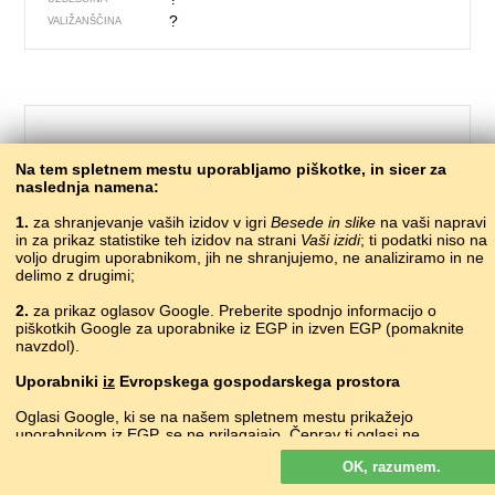
?
VALIŽANŠČINA
Na tem spletnem mestu uporabljamo piškotke, in sicer za
naslednja namena:
1.
za shranjevanje vaših izidov v igri
Besede in slike
na vaši napravi
in za prikaz statistike teh izidov na strani
Vaši izidi
; ti podatki niso na
voljo drugim uporabnikom, jih ne shranjujemo, ne analiziramo in ne
delimo z drugimi;
718 – žito
2.
za prikaz oglasov Google. Preberite spodnjo informacijo o
piškotkih Google za uporabnike iz EGP in izven EGP (pomaknite
?
ABAZINŠČINA
navzdol).
?
ABHAŠČINA
cereal
ANGLEŠČINA
Uporabniki
iz
Evropskega gospodarskega prostora
հացահատիկ
ARMENŠČINA
Oglasi Google, ki se na našem spletnem mestu prikažejo
?
AVARŠČINA
uporabnikom iz EGP, se
ne
prilagajajo. Čeprav ti oglasi ne
taxıl
AZERŠČINA
uporabljajo piškotkov za individualno prilaganje oglasov, jih
zereal
BASKOVŠČINA
OK, razumem.
uporabljajo za omogočanje omejevanja števila prikazov, ustvarjanje
збожжа
•
zbožža
BELORUŠČINA
zbirnih poročil o oglasih in preprečevanje goljufij in zlorab.