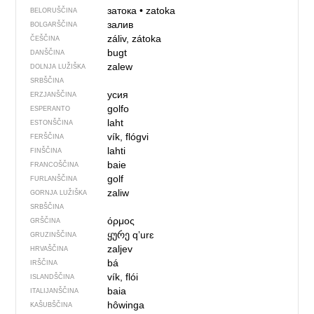
затока
•
zatoka
BELORUŠČINA
залив
BOLGARŠČINA
záliv, zátoka
ČEŠČINA
bugt
DANŠČINA
zalew
DOLNJA LUŽIŠKA
SRBŠČINA
усия
ERZJANŠČINA
golfo
ESPERANTO
laht
ESTONŠČINA
vík, flógvi
FERŠČINA
lahti
FINŠČINA
baie
FRANCOŠČINA
golf
FURLANŠČINA
zaliw
GORNJA LUŽIŠKA
SRBŠČINA
όρμος
GRŠČINA
ყურე
qʼurɛ
GRUZINŠČINA
zaljev
HRVAŠČINA
bá
IRŠČINA
vík, flói
ISLANDŠČINA
baia
ITALIJANŠČINA
hôwinga
KAŠUBŠČINA