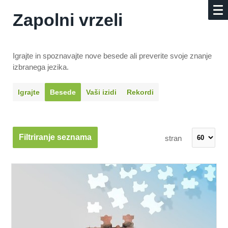
Zapolni vrzeli
Igrajte in spoznavajte nove besede ali preverite svoje znanje
izbranega jezika.
Igrajte
Besede
Vaši izidi
Rekordi
Filtriranje seznama
stran