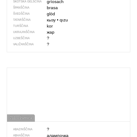
grìosach
ŠKOTSKA GELŠČINA
brasa
ŠPANŠČINA
glöd
ŠVEDŠČINA
кызу
•
qızu
TATARŠČINA
kor
TURŠČINA
жар
UKRAJINŠČINA
?
UZBEŠČINA
?
VALIŽANŠČINA
711 – žarnica
?
ABAZINŠČINA
алампочка
ABHAŠČINA