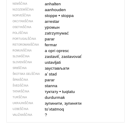
anhalten
NEMŠČINA
aanhouden
NIZOZEMŠČINA
stoppe
•
stoppa
NORVEŠČINA
arrestar
OKCITANŠČINA
уромын
OSETINŠČINA
zatrzymywać
POLJŠČINA
parar
PORTUGALŠČINA
fermar
RETOROMANŠČINA
a opri
opresc
ROMUNŠČINA
zastaviť, zastavovať
SLOVAŠČINA
ustavljati
SLOVENŠČINA
заустављати
SRBŠČINA
a’ stad
ŠKOTSKA GELŠČINA
parar
ŠPANŠČINA
stanna
ŠVEDŠČINA
туктату
•
tuqtatu
TATARŠČINA
durdurmak
TURŠČINA
зупинити, зупиняти
UKRAJINŠČINA
to‘xtatmoq
UZBEŠČINA
?
VALIŽANŠČINA