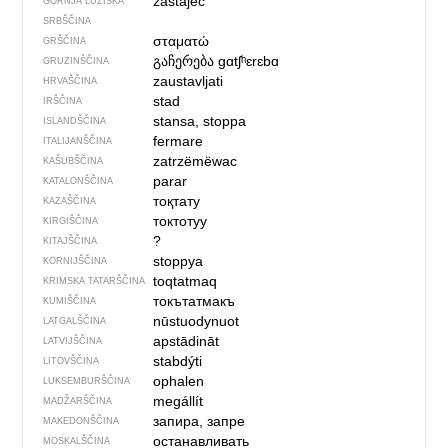
zastajeć
GORNJA LUŽIŠKA
SRBŠČINA
σταματώ
GRŠČINA
გაჩერება
gɑtʃʰɛrɛbɑ
GRUZINŠČINA
zaustavljati
HRVAŠČINA
stad
IRŠČINA
stansa, stoppa
ISLANDŠČINA
fermare
ITALIJANŠČINA
zatrzëmëwac
KAŠUBŠČINA
parar
KATALONŠČINA
тоқтату
KAZAŠČINA
токтотуу
KIRGIŠČINA
?
KITAJŠČINA
stoppya
KORNIJŠČINA
toqtatmaq
KRIMSKA TATARŠČINA
токътатмакъ
KUMIŠČINA
nūstuodynuot
LATGALŠČINA
apstādināt
LATVIJŠČINA
stabdýti
LITOVŠČINA
ophalen
LUKSEMBURŠČINA
megállít
MADŽARŠČINA
запира, запре
MAKEDONŠČINA
останавливать
MOSKALŠČINA