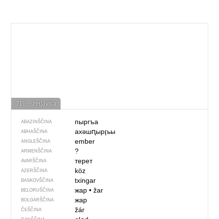
710 – žerjavica
пыргъа
ABAZINŠČINA
ахәшԥырӷьы
ABHAŠČINA
ember
ANGLEŠČINA
?
ARMENŠČINA
терет
AVARŠČINA
köz
AZERŠČINA
txingar
BASKOVŠČINA
жар
•
žar
BELORUŠČINA
жар
BOLGARŠČINA
žár
ČEŠČINA