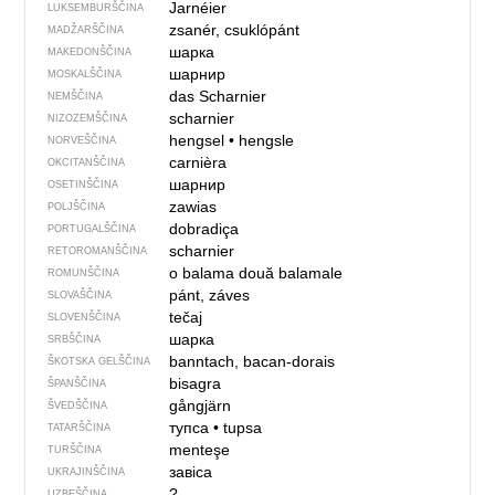
Jarnéier
LUKSEMBURŠČINA
zsanér, csuklópánt
MADŽARŠČINA
шарка
MAKEDONŠČINA
шарнир
MOSKALŠČINA
das Scharnier
NEMŠČINA
scharnier
NIZOZEMŠČINA
hengsel
•
hengsle
NORVEŠČINA
carnièra
OKCITANŠČINA
шарнир
OSETINŠČINA
zawias
POLJŠČINA
dobradiça
PORTUGALŠČINA
scharnier
RETOROMANŠČINA
o balama
două balamale
ROMUNŠČINA
pánt, záves
SLOVAŠČINA
tečaj
SLOVENŠČINA
шарка
SRBŠČINA
banntach, bacan-dorais
ŠKOTSKA GELŠČINA
bisagra
ŠPANŠČINA
gångjärn
ŠVEDŠČINA
тупса
•
tupsa
TATARŠČINA
menteşe
TURŠČINA
завіса
UKRAJINŠČINA
?
UZBEŠČINA