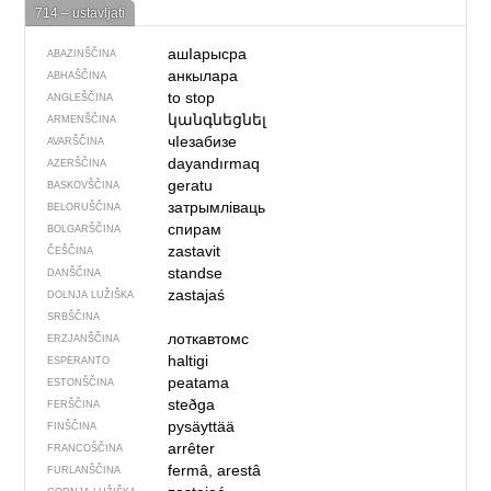
714 – ustavljati
ашIарысра
ABAZINŠČINA
анкылара
ABHAŠČINA
to stop
ANGLEŠČINA
կանգնեցնել
ARMENŠČINA
чIезабизе
AVARŠČINA
dayandırmaq
AZERŠČINA
geratu
BASKOVŠČINA
затрымліваць
BELORUŠČINA
спирам
BOLGARŠČINA
zastavit
ČEŠČINA
standse
DANŠČINA
zastajaś
DOLNJA LUŽIŠKA
SRBŠČINA
лоткавтомс
ERZJANŠČINA
haltigi
ESPERANTO
peatama
ESTONŠČINA
steðga
FERŠČINA
pysäyttää
FINŠČINA
arrêter
FRANCOŠČINA
fermâ, arestâ
FURLANŠČINA