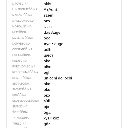
akìs
LITOVŠČINA
A (Aen)
LUKSEMBURŠČINA
szem
MADŽARŠČINA
око
MAKEDONŠČINA
глаз
MOSKALŠČINA
das Auge
NEMŠČINA
oog
NIZOZEMŠČINA
øye
•
auge
NORVEŠČINA
uèlh
OKCITANŠČINA
цӕст
OSETINŠČINA
oko
POLJŠČINA
olho
PORTUGALŠČINA
egl
RETOROMANŠČINA
un ochi
doi ochi
ROMUNŠČINA
oko
SLOVAŠČINA
oko
SLOVENŠČINA
око
SRBŠČINA
sùil
ŠKOTSKA GELŠČINA
ojo
ŠPANŠČINA
öga
ŠVEDŠČINA
күз
•
küz
TATARŠČINA
göz
TURŠČINA