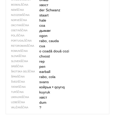
хвост
MOSKALŠČINA
der Schwanz
NEMŠČINA
staart
NIZOZEMŠČINA
hale
NORVEŠČINA
coa
OKCITANŠČINA
дымӕг
OSETINŠČINA
ogon
POLJŠČINA
rabo, cauda
PORTUGALŠČINA
cua
RETOROMANŠČINA
o coadă
două cozi
ROMUNŠČINA
chvost
SLOVAŠČINA
rep
SLOVENŠČINA
реп
SRBŠČINA
earball
ŠKOTSKA GELŠČINA
rabo, cola
ŠPANŠČINA
svans
ŠVEDŠČINA
койрык
•
qoyrıq
TATARŠČINA
kuyruk
TURŠČINA
хвіст
UKRAJINŠČINA
dum
UZBEŠČINA
?
VALIŽANŠČINA