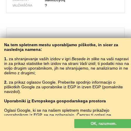
?
VALIŽANŠČINA
Na tem spletnem mestu uporabljamo piškotke, in sicer za
naslednja namena:
1.
za shranjevanje vaših izidov v igri
Besede in slike
na vaši napravi
in za prikaz statistike teh izidov na strani
Vaši izidi
; ti podatki niso na
voljo drugim uporabnikom, jih ne shranjujemo, ne analiziramo in ne
delimo z drugimi;
406 – goljufati
2.
za prikaz oglasov Google. Preberite spodnjo informacijo o
piškotkih Google za uporabnike iz EGP in izven EGP (pomaknite
жьара, мцхIвара
ABAZINŠČINA
navzdol).
аижьара
ABHAŠČINA
to cheat
ANGLEŠČINA
Uporabniki
iz
Evropskega gospodarskega prostora
խաբել
ARMENŠČINA
Oglasi Google, ki se na našem spletnem mestu prikažejo
гуккизе
AVARŠČINA
uporabnikom iz EGP, se
ne
prilagajajo. Čeprav ti oglasi ne
aldatmaq
AZERŠČINA
uporabljajo piškotkov za individualno prilaganje oglasov, jih
?
BASKOVŠČINA
OK, razumem.
uporabljajo za omogočanje omejevanja števila prikazov, ustvarjanje
ашукваць
•
ašukvać
BELORUŠČINA
zbirnih poročil o oglasih in preprečevanje goljufij in zlorab.