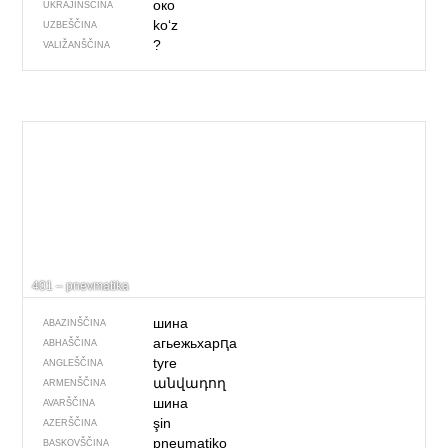
око
UKRAJINŠČINA
koʻz
UZBEŠČINA
?
VALIŽANŠČINA
401 – pnevmatika
шина
ABAZINŠČINA
агьежьхарԥа
ABHAŠČINA
tyre
ANGLEŠČINA
անվադող
ARMENŠČINA
шина
AVARŠČINA
şin
AZERŠČINA
pneumatiko
BASKOVŠČINA