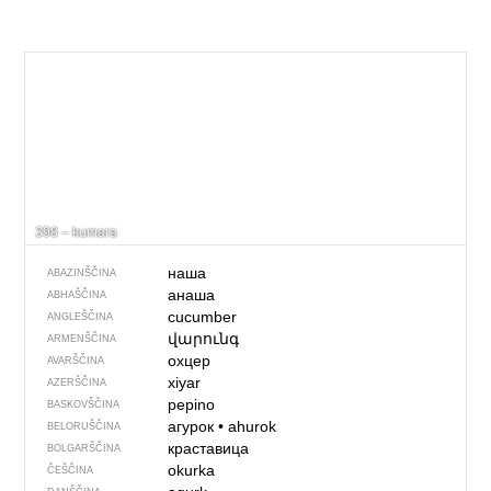
398 – kumara
наша
ABAZINŠČINA
анаша
ABHAŠČINA
cucumber
ANGLEŠČINA
վարունգ
ARMENŠČINA
охцер
AVARŠČINA
xiyar
AZERŠČINA
pepino
BASKOVŠČINA
агурок
•
ahurok
BELORUŠČINA
краставица
BOLGARŠČINA
okurka
ČEŠČINA