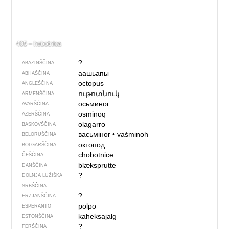
405 – hobotnica
?
ABAZINŠČINA
аашьапы
ABHAŠČINA
octopus
ANGLEŠČINA
ութոտնուկ
ARMENŠČINA
осьминог
AVARŠČINA
osminoq
AZERŠČINA
olagarro
BASKOVŠČINA
васьміног
•
vaśminoh
BELORUŠČINA
октопод
BOLGARŠČINA
chobotnice
ČEŠČINA
blæksprutte
DANŠČINA
?
DOLNJA LUŽIŠKA
SRBŠČINA
?
ERZJANŠČINA
polpo
ESPERANTO
kaheksajalg
ESTONŠČINA
?
FERŠČINA