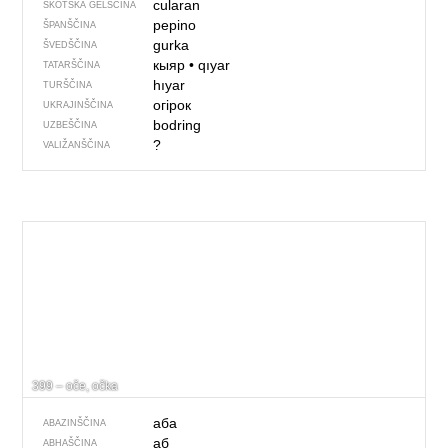
cularan
ŠKOTSKA GELŠČINA
pepino
ŠPANŠČINA
gurka
ŠVEDŠČINA
кыяр
•
qıyar
TATARŠČINA
hıyar
TURŠČINA
огірок
UKRAJINŠČINA
bodring
UZBEŠČINA
?
VALIŽANŠČINA
399 – oče, očka
аба
ABAZINŠČINA
аб
ABHAŠČINA