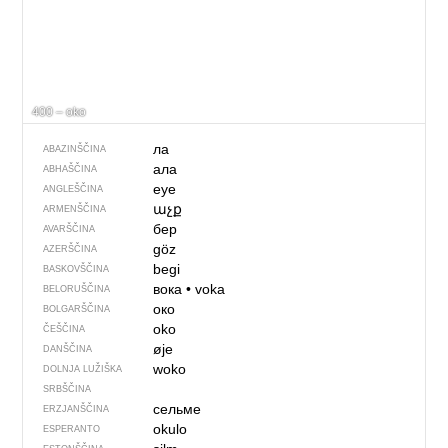
400 – oko
ла
ABAZINŠČINA
ала
ABHAŠČINA
eye
ANGLEŠČINA
աչք
ARMENŠČINA
бер
AVARŠČINA
göz
AZERŠČINA
begi
BASKOVŠČINA
вока
•
voka
BELORUŠČINA
око
BOLGARŠČINA
oko
ČEŠČINA
øje
DANŠČINA
woko
DOLNJA LUŽIŠKA
SRBŠČINA
сельме
ERZJANŠČINA
okulo
ESPERANTO