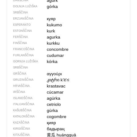
agurk
DANŠČINA
górka
DOLNJA LUŽIŠKA
SRBŠČINA
куяр
ERZJANŠČINA
kukumo
ESPERANTO
kurk
ESTONŠČINA
agurka
FERŠČINA
kurkku
FINŠČINA
concombre
FRANCOŠČINA
cudumar
FURLANŠČINA
kórka
GORNJA LUŽIŠKA
SRBŠČINA
αγγούρι
GRŠČINA
კიტრი
kʼitʼri
GRUZINŠČINA
krastavac
HRVAŠČINA
cúcamar
IRŠČINA
agúrka
ISLANDŠČINA
cetriolo
ITALIJANŠČINA
gùrka
KAŠUBŠČINA
cogombre
KATALONŠČINA
қияр
KAZAŠČINA
бадыраң
KIRGIŠČINA
黄瓜
huángguā
KITAJŠČINA