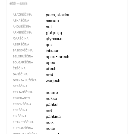
402 – oreh
раса, кIакIан
ABAZINŠČINA
акакан
ABHAŠČINA
nut
ANGLEŠČINA
ընկույզ
ARMENŠČINA
цIулакьо
AVARŠČINA
qoz
AZERŠČINA
intxaur
BASKOVŠČINA
арэх
•
arech
BELORUŠČINA
орех
BOLGARŠČINA
ořech
ČEŠČINA
nød
DANŠČINA
wórjech
DOLNJA LUŽIŠKA
SRBŠČINA
пеште
ERZJANŠČINA
nukso
ESPERANTO
pähkel
ESTONŠČINA
nøt
FERŠČINA
pähkinä
FINŠČINA
noix
FRANCOŠČINA
noiâr
FURLANŠČINA