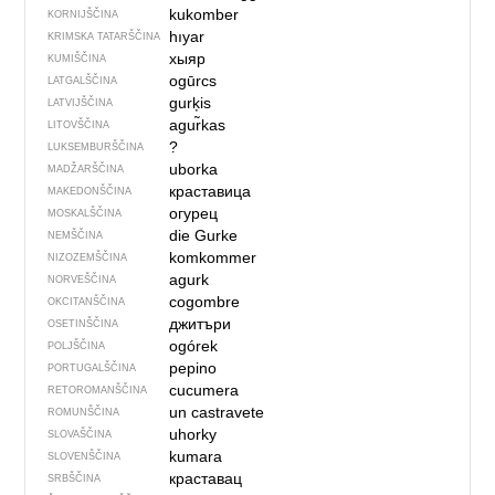
kukomber
KORNIJŠČINA
hıyar
KRIMSKA TATARŠČINA
хыяр
KUMIŠČINA
ogūrcs
LATGALŠČINA
gurķis
LATVIJŠČINA
agur̃kas
LITOVŠČINA
?
LUKSEMBURŠČINA
uborka
MADŽARŠČINA
краставица
MAKEDONŠČINA
огурец
MOSKALŠČINA
die Gurke
NEMŠČINA
komkommer
NIZOZEMŠČINA
agurk
NORVEŠČINA
cogombre
OKCITANŠČINA
джитъри
OSETINŠČINA
ogórek
POLJŠČINA
pepino
PORTUGALŠČINA
cucumera
RETOROMANŠČINA
un castravete
ROMUNŠČINA
uhorky
SLOVAŠČINA
kumara
SLOVENŠČINA
краставац
SRBŠČINA