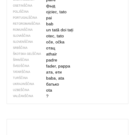
фыд
OSETINŠČINA
ojciec, tato
POLJŠČINA
pai
PORTUGALŠČINA
bab
RETOROMANŠČINA
un tată
doi tați
ROMUNŠČINA
otec, tato
SLOVAŠČINA
oče, očka
SLOVENŠČINA
отац
SRBŠČINA
athair
ŠKOTSKA GELŠČINA
padre
ŠPANŠČINA
fader, pappa
ŠVEDŠČINA
ата, әти
TATARŠČINA
baba, ata
TURŠČINA
батько
UKRAJINŠČINA
ota
UZBEŠČINA
?
VALIŽANŠČINA