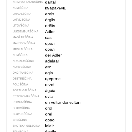
qartal
KRIMSKA TATARŠČINA
къаракъуш
KUMIŠČINA
ereļs
LATGALŠČINA
ērglis
LATVIJŠČINA
erẽlis
LITOVŠČINA
Adler
LUKSEMBURŠČINA
sas
MADŽARŠČINA
орел
MAKEDONŠČINA
орёл
MOSKALŠČINA
der Adler
NEMŠČINA
adelaar
NIZOZEMŠČINA
ørn
NORVEŠČINA
agla
OKCITANŠČINA
цӕргӕс
OSETINŠČINA
orzeł
POLJŠČINA
águia
PORTUGALŠČINA
evla
RETOROMANŠČINA
un vultur
doi vulturi
ROMUNŠČINA
orol
SLOVAŠČINA
orel
SLOVENŠČINA
орао
SRBŠČINA
iolair
ŠKOTSKA GELŠČINA
águila
ŠPANŠČINA