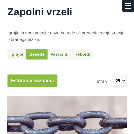
Zapolni vrzeli
Igrajte in spoznavajte nove besede ali preverite svoje znanje
izbranega jezika.
Igrajte
Besede
Vaši izidi
Rekordi
Filtriranje seznama
stran