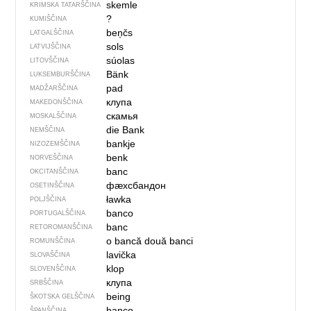
skemle
KRIMSKA TATARŠČINA
?
KUMIŠČINA
beņčs
LATGALŠČINA
sols
LATVIJŠČINA
súolas
LITOVŠČINA
Bänk
LUKSEMBURŠČINA
pad
MADŽARŠČINA
клупа
MAKEDONŠČINA
скамья
MOSKALŠČINA
die Bank
NEMŠČINA
bankje
NIZOZEMŠČINA
benk
NORVEŠČINA
banc
OKCITANŠČINA
фӕхсбандон
OSETINŠČINA
ławka
POLJŠČINA
banco
PORTUGALŠČINA
banc
RETOROMANŠČINA
o bancă
două banci
ROMUNŠČINA
lavička
SLOVAŠČINA
klop
SLOVENŠČINA
клупа
SRBŠČINA
being
ŠKOTSKA GELŠČINA
banco
ŠPANŠČINA