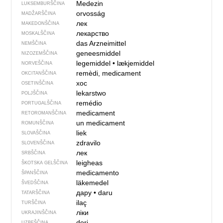
Medezin
LUKSEMBURŠČINA
orvosság
MADŽARŠČINA
лек
MAKEDONŠČINA
лекарство
MOSKALŠČINA
das Arzneimittel
NEMŠČINA
geneesmiddel
NIZOZEMŠČINA
legemiddel
•
lækjemiddel
NORVEŠČINA
remèdi, medicament
OKCITANŠČINA
хос
OSETINŠČINA
lekarstwo
POLJŠČINA
remédio
PORTUGALŠČINA
medicament
RETOROMANŠČINA
un medicament
ROMUNŠČINA
liek
SLOVAŠČINA
zdravilo
SLOVENŠČINA
лек
SRBŠČINA
leigheas
ŠKOTSKA GELŠČINA
medicamento
ŠPANŠČINA
läkemedel
ŠVEDŠČINA
дару
•
daru
TATARŠČINA
ilaç
TURŠČINA
ліки
UKRAJINŠČINA
dori
UZBEŠČINA