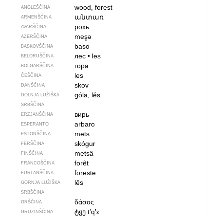
wood, forest
ANGLEŠČINA
անտառ
ARMENŠČINA
рохь
AVARŠČINA
meşə
AZERŠČINA
baso
BASKOVŠČINA
лес
•
les
BELORUŠČINA
гора
BOLGARŠČINA
les
ČEŠČINA
skov
DANŠČINA
góla, lěs
DOLNJA LUŽIŠKA
SRBŠČINA
вирь
ERZJANŠČINA
arbaro
ESPERANTO
mets
ESTONŠČINA
skógur
FERŠČINA
metsä
FINŠČINA
forêt
FRANCOŠČINA
foreste
FURLANŠČINA
lěs
GORNJA LUŽIŠKA
SRBŠČINA
δάσος
GRŠČINA
ტყე
tʼqʼɛ
GRUZINŠČINA