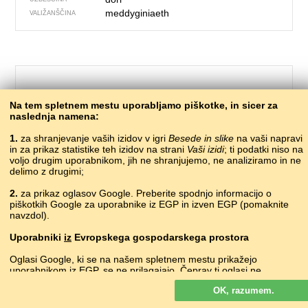
meddyginiaeth
VALIŽANŠČINA
Na tem spletnem mestu uporabljamo piškotke, in sicer za
naslednja namena:
1.
za shranjevanje vaših izidov v igri
Besede in slike
na vaši napravi
in za prikaz statistike teh izidov na strani
Vaši izidi
; ti podatki niso na
voljo drugim uporabnikom, jih ne shranjujemo, ne analiziramo in ne
delimo z drugimi;
298 – zdravnik
2.
za prikaz oglasov Google. Preberite spodnjo informacijo o
piškotkih Google za uporabnike iz EGP in izven EGP (pomaknite
врач
ABAZINŠČINA
navzdol).
аҳақьым
ABHAŠČINA
doctor
ANGLEŠČINA
Uporabniki
iz
Evropskega gospodarskega prostora
բժիշկ
ARMENŠČINA
Oglasi Google, ki se na našem spletnem mestu prikažejo
тохтир
AVARŠČINA
uporabnikom iz EGP, se
ne
prilagajajo. Čeprav ti oglasi ne
həkim
AZERŠČINA
uporabljajo piškotkov za individualno prilaganje oglasov, jih
sendagile
BASKOVŠČINA
OK, razumem.
uporabljajo za omogočanje omejevanja števila prikazov, ustvarjanje
лекар, доктар
BELORUŠČINA
zbirnih poročil o oglasih in preprečevanje goljufij in zlorab.