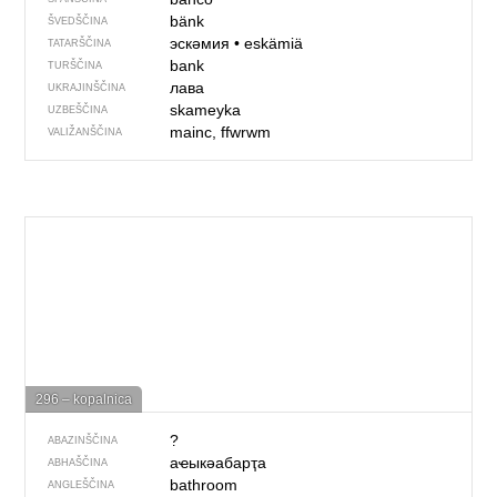
bänk
ŠVEDŠČINA
эскәмия
•
eskämiä
TATARŠČINA
bank
TURŠČINA
лава
UKRAJINŠČINA
skameyka
UZBEŠČINA
mainc, ffwrwm
VALIŽANŠČINA
296 – kopalnica
?
ABAZINŠČINA
аҽыкәабарҭа
ABHAŠČINA
bathroom
ANGLEŠČINA