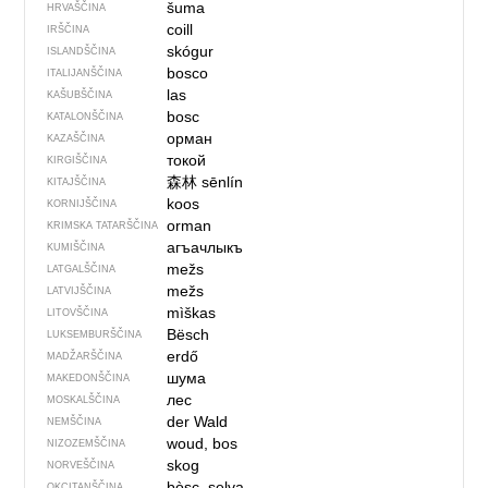
šuma
HRVAŠČINA
coill
IRŠČINA
skógur
ISLANDŠČINA
bosco
ITALIJANŠČINA
las
KAŠUBŠČINA
bosc
KATALONŠČINA
орман
KAZAŠČINA
токой
KIRGIŠČINA
森林
sēnlín
KITAJŠČINA
koos
KORNIJŠČINA
orman
KRIMSKA TATARŠČINA
агъачлыкъ
KUMIŠČINA
mežs
LATGALŠČINA
mežs
LATVIJŠČINA
mìškas
LITOVŠČINA
Bësch
LUKSEMBURŠČINA
erdő
MADŽARŠČINA
шума
MAKEDONŠČINA
лес
MOSKALŠČINA
der Wald
NEMŠČINA
woud, bos
NIZOZEMŠČINA
skog
NORVEŠČINA
bòsc, selva
OKCITANŠČINA