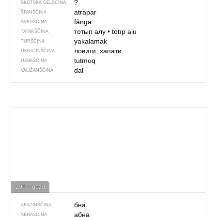
?
ŠKOTSKA GELŠČINA
atrapar
ŠPANŠČINA
fånga
ŠVEDŠČINA
тотып алу
•
totıp alu
TATARŠČINA
yakalamak
TURŠČINA
ловити, хапати
UKRAJINŠČINA
tutmoq
UZBEŠČINA
dal
VALIŽANŠČINA
291 – gozd
бна
ABAZINŠČINA
абна
ABHAŠČINA