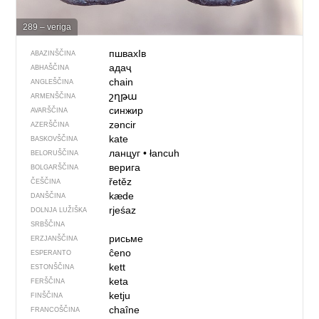
289 – veriga
пшвахIв
ABAZINŠČINA
адаҷ
ABHAŠČINA
chain
ANGLEŠČINA
շղթա
ARMENŠČINA
синжир
AVARŠČINA
zəncir
AZERŠČINA
kate
BASKOVŠČINA
ланцуг
•
łancuh
BELORUŠČINA
верига
BOLGARŠČINA
řetěz
ČEŠČINA
kæde
DANŠČINA
rjeśaz
DOLNJA LUŽIŠKA
SRBŠČINA
рисьме
ERZJANŠČINA
ĉeno
ESPERANTO
kett
ESTONŠČINA
keta
FERŠČINA
ketju
FINŠČINA
chaîne
FRANCOŠČINA