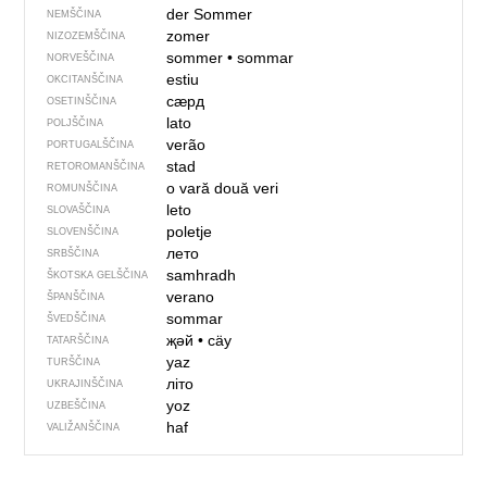
der Sommer
NEMŠČINA
zomer
NIZOZEMŠČINA
sommer
•
sommar
NORVEŠČINA
estiu
OKCITANŠČINA
сӕрд
OSETINŠČINA
lato
POLJŠČINA
verão
PORTUGALŠČINA
stad
RETOROMANŠČINA
o vară
două veri
ROMUNŠČINA
leto
SLOVAŠČINA
poletje
SLOVENŠČINA
лето
SRBŠČINA
samhradh
ŠKOTSKA GELŠČINA
verano
ŠPANŠČINA
sommar
ŠVEDŠČINA
җәй
•
cäy
TATARŠČINA
yaz
TURŠČINA
літо
UKRAJINŠČINA
yoz
UZBEŠČINA
haf
VALIŽANŠČINA