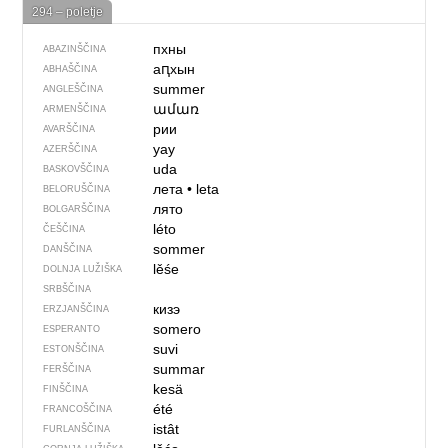
294 – poletje
пхны
ABAZINŠČINA
аԥхын
ABHAŠČINA
summer
ANGLEŠČINA
ամառ
ARMENŠČINA
рии
AVARŠČINA
yay
AZERŠČINA
uda
BASKOVŠČINA
лета
•
leta
BELORUŠČINA
лято
BOLGARŠČINA
léto
ČEŠČINA
sommer
DANŠČINA
lěśe
DOLNJA LUŽIŠKA
SRBŠČINA
кизэ
ERZJANŠČINA
somero
ESPERANTO
suvi
ESTONŠČINA
summar
FERŠČINA
kesä
FINŠČINA
été
FRANCOŠČINA
istât
FURLANŠČINA