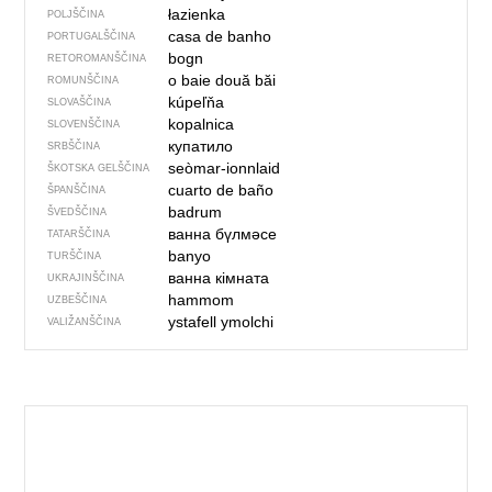
łazienka
POLJŠČINA
casa de banho
PORTUGALŠČINA
bogn
RETOROMANŠČINA
o baie
două băi
ROMUNŠČINA
kúpeľňa
SLOVAŠČINA
kopalnica
SLOVENŠČINA
купатило
SRBŠČINA
seòmar-ionnlaid
ŠKOTSKA GELŠČINA
cuarto de baño
ŠPANŠČINA
badrum
ŠVEDŠČINA
ванна бүлмәсе
TATARŠČINA
banyo
TURŠČINA
ванна кімната
UKRAJINŠČINA
hammom
UZBEŠČINA
ystafell ymolchi
VALIŽANŠČINA