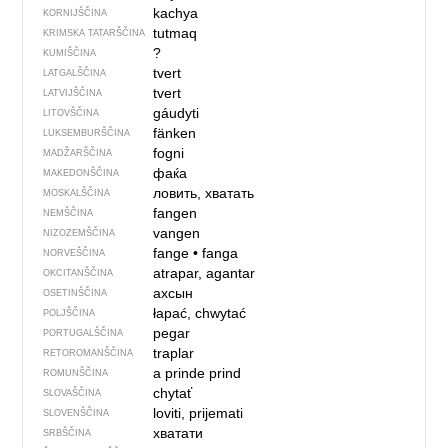
kachya
KORNIJŠČINA
tutmaq
KRIMSKA TATARŠČINA
?
KUMIŠČINA
tvert
LATGALŠČINA
tvert
LATVIJŠČINA
gáudyti
LITOVŠČINA
fänken
LUKSEMBURŠČINA
fogni
MADŽARŠČINA
фаќа
MAKEDONŠČINA
ловить, хватать
MOSKALŠČINA
fangen
NEMŠČINA
vangen
NIZOZEMŠČINA
fange
•
fanga
NORVEŠČINA
atrapar, agantar
OKCITANŠČINA
ахсын
OSETINŠČINA
łapać, chwytać
POLJŠČINA
pegar
PORTUGALŠČINA
traplar
RETOROMANŠČINA
a prinde
prind
ROMUNŠČINA
chytať
SLOVAŠČINA
loviti, prijemati
SLOVENŠČINA
хватати
SRBŠČINA