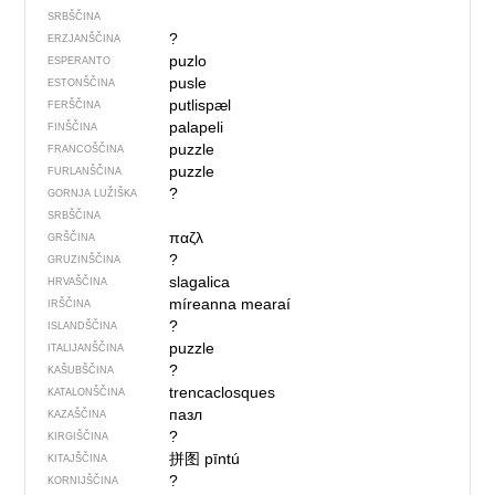
SRBŠČINA
?
ERZJANŠČINA
puzlo
ESPERANTO
pusle
ESTONŠČINA
putlispæl
FERŠČINA
palapeli
FINŠČINA
puzzle
FRANCOŠČINA
puzzle
FURLANŠČINA
?
GORNJA LUŽIŠKA
SRBŠČINA
παζλ
GRŠČINA
?
GRUZINŠČINA
slagalica
HRVAŠČINA
míreanna mearaí
IRŠČINA
?
ISLANDŠČINA
puzzle
ITALIJANŠČINA
?
KAŠUBŠČINA
trencaclosques
KATALONŠČINA
пазл
KAZAŠČINA
?
KIRGIŠČINA
拼图
pīntú
KITAJŠČINA
?
KORNIJŠČINA