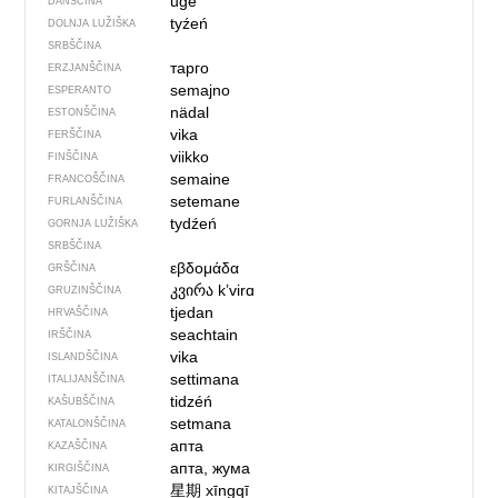
uge
DANŠČINA
tyźeń
DOLNJA LUŽIŠKA
SRBŠČINA
тарго
ERZJANŠČINA
semajno
ESPERANTO
nädal
ESTONŠČINA
vika
FERŠČINA
viikko
FINŠČINA
semaine
FRANCOŠČINA
setemane
FURLANŠČINA
tydźeń
GORNJA LUŽIŠKA
SRBŠČINA
εβδομάδα
GRŠČINA
კვირა
kʼvirɑ
GRUZINŠČINA
tjedan
HRVAŠČINA
seachtain
IRŠČINA
vika
ISLANDŠČINA
settimana
ITALIJANŠČINA
tidzéń
KAŠUBŠČINA
setmana
KATALONŠČINA
апта
KAZAŠČINA
апта, жума
KIRGIŠČINA
星期
xīngqī
KITAJŠČINA