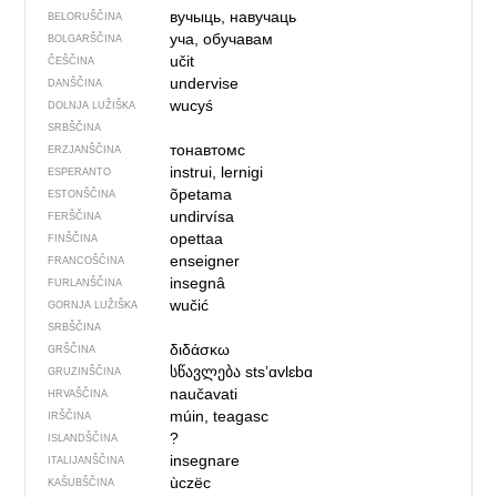
вучыць, навучаць
BELORUŠČINA
уча, обучавам
BOLGARŠČINA
učit
ČEŠČINA
undervise
DANŠČINA
wucyś
DOLNJA LUŽIŠKA
SRBŠČINA
тонавтомс
ERZJANŠČINA
instrui, lernigi
ESPERANTO
õpetama
ESTONŠČINA
undirvísa
FERŠČINA
opettaa
FINŠČINA
enseigner
FRANCOŠČINA
insegnâ
FURLANŠČINA
wučić
GORNJA LUŽIŠKA
SRBŠČINA
διδάσκω
GRŠČINA
სწავლება
stsʼɑvlɛbɑ
GRUZINŠČINA
naučavati
HRVAŠČINA
múin, teagasc
IRŠČINA
?
ISLANDŠČINA
insegnare
ITALIJANŠČINA
ùczëc
KAŠUBŠČINA