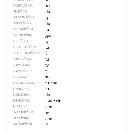
ты
MOSKALŠČINA
du
NEMŠČINA
jij
NIZOZEMŠČINA
du
NORVEŠČINA
tu
OKCITANŠČINA
ды
OSETINŠČINA
ty
POLJŠČINA
tu
PORTUGALŠČINA
ti
RETOROMANŠČINA
tu
ROMUNŠČINA
ty
SLOVAŠČINA
ti
SLOVENŠČINA
ти
SRBŠČINA
tu, thu
ŠKOTSKA GELŠČINA
tú
ŠPANŠČINA
du
ŠVEDŠČINA
син
•
sin
TATARŠČINA
sen
TURŠČINA
ти
UKRAJINŠČINA
sen
UZBEŠČINA
?
VALIŽANŠČINA