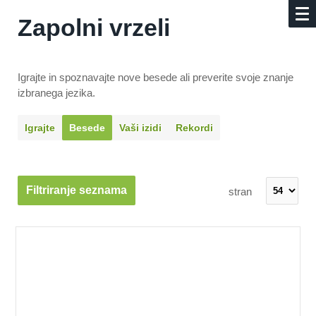
Zapolni vrzeli
Igrajte in spoznavajte nove besede ali preverite svoje znanje
izbranega jezika.
Igrajte
Besede
Vaši izidi
Rekordi
Filtriranje seznama
stran