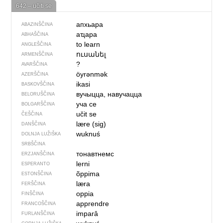
642 – učiti se
апхьара
ABAZINŠČINA
аҵара
ABHAŠČINA
to learn
ANGLEŠČINA
ուսանել
ARMENŠČINA
?
AVARŠČINA
öyrənmək
AZERŠČINA
ikasi
BASKOVŠČINA
вучыцца, навучацца
BELORUŠČINA
уча се
BOLGARŠČINA
učit se
ČEŠČINA
lære (sig)
DANŠČINA
wuknuś
DOLNJA LUŽIŠKA
SRBŠČINA
тонавтнемс
ERZJANŠČINA
lerni
ESPERANTO
õppima
ESTONŠČINA
læra
FERŠČINA
oppia
FINŠČINA
apprendre
FRANCOŠČINA
imparâ
FURLANŠČINA