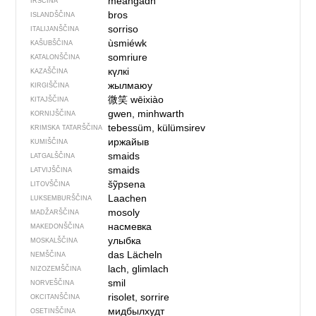
meangadh
IRŠČINA
bros
ISLANDŠČINA
sorriso
ITALIJANŠČINA
ùsmiéwk
KAŠUBŠČINA
somriure
KATALONŠČINA
күлкі
KAZAŠČINA
жылмаюу
KIRGIŠČINA
微笑
wēixiào
KITAJŠČINA
gwen, minhwarth
KORNIJŠČINA
tebessüm, külümsirev
KRIMSKA TATARŠČINA
иржайыв
KUMIŠČINA
smaids
LATGALŠČINA
smaids
LATVIJŠČINA
šỹpsena
LITOVŠČINA
Laachen
LUKSEMBURŠČINA
mosoly
MADŽARŠČINA
насмевка
MAKEDONŠČINA
улыбка
MOSKALŠČINA
das Lächeln
NEMŠČINA
lach, glimlach
NIZOZEMŠČINA
smil
NORVEŠČINA
risolet, sorrire
OKCITANŠČINA
мидбылхудт
OSETINŠČINA