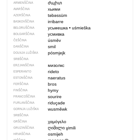
ժպիտ
ARMENŠČINA
хьими
AVARŠČINA
təbəssüm
AZERŠČINA
irribarre
BASKOVŠČINA
усьмешка
•
uśmieška
BELORUŠČINA
усмивка
BOLGARŠČINA
úsměv
ČEŠČINA
smil
DANŠČINA
pósmjejk
DOLNJA LUŽIŠKA
SRBŠČINA
мизолкс
ERZJANŠČINA
rideto
ESPERANTO
naeratus
ESTONŠČINA
bros
FERŠČINA
hymy
FINŠČINA
sourire
FRANCOŠČINA
riduçade
FURLANŠČINA
wusmĕwk
GORNJA LUŽIŠKA
SRBŠČINA
χαμόγελο
GRŠČINA
ღიმილი
ɣimili
GRUZINŠČINA
osmijeh
HRVAŠČINA