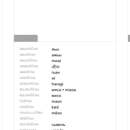
341 – meso
жьы
ABAZINŠČINA
ажьы
ABHAŠČINA
meat
ANGLEŠČINA
միս
ARMENŠČINA
гьан
AVARŠČINA
ət
AZERŠČINA
haragi
BASKOVŠČINA
мяса
•
miasa
BELORUŠČINA
месо
BOLGARŠČINA
maso
ČEŠČINA
kød
DANŠČINA
měso
DOLNJA LUŽIŠKA
SRBŠČINA
сывель
ERZJANŠČINA