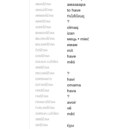
амазаара
ABHAŠČINA
to have
ANGLEŠČINA
ունենալ
ARMENŠČINA
?
AVARŠČINA
olmaq
AZERŠČINA
izan
BASKOVŠČINA
мець
•
mieć
BELORUŠČINA
имам
BOLGARŠČINA
mít
ČEŠČINA
have
DANŠČINA
měś
DOLNJA LUŽIŠKA
SRBŠČINA
?
ERZJANŠČINA
havi
ESPERANTO
omama
ESTONŠČINA
hava
FERŠČINA
?
FINŠČINA
avoir
FRANCOŠČINA
vê
FURLANŠČINA
měć
GORNJA LUŽIŠKA
SRBŠČINA
έχω
GRŠČINA