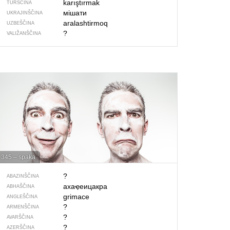
karıştırmak
TURŠČINA
мішати
UKRAJINŠČINA
aralashtirmoq
UZBEŠČINA
?
VALIŽANŠČINA
345 – spaka
?
ABAZINŠČINA
ахаҿеицакра
ABHAŠČINA
grimace
ANGLEŠČINA
?
ARMENŠČINA
?
AVARŠČINA
?
AZERŠČINA