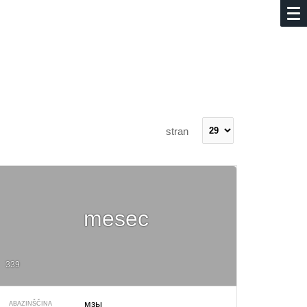
stran
mesec
339
мзы
ABAZINŠČINA