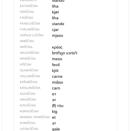
viando
ESPERANTO
liha
ESTONŠČINA
kjøt
FERŠČINA
liha
FINŠČINA
viande
FRANCOŠČINA
cjar
FURLANŠČINA
mjaso
GORNJA LUŽIŠKA
SRBŠČINA
κρέας
GRŠČINA
ხორცი
xɔrtsʰi
GRUZINŠČINA
meso
HRVAŠČINA
feoil
IRŠČINA
kjöt
ISLANDŠČINA
carne
ITALIJANŠČINA
miãso
KAŠUBŠČINA
carn
KATALONŠČINA
ет
KAZAŠČINA
эт
KIRGIŠČINA
肉
ròu
KITAJŠČINA
kig
KORNIJŠČINA
et
KRIMSKA TATARŠČINA
эт
KUMIŠČINA
gale
LATGALŠČINA