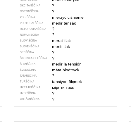
?
OKCITANŠČINA
?
OSETINŠČINA
mierzyć ciśnienie
POLJŠČINA
medir tensão
PORTUGALŠČINA
?
RETOROMANŠČINA
?
ROMUNŠČINA
merať tlak
SLOVAŠČINA
meriti tlak
SLOVENŠČINA
?
SRBŠČINA
?
ŠKOTSKA GELŠČINA
medir la tensión
ŠPANŠČINA
mäta blodtryck
ŠVEDŠČINA
?
TATARŠČINA
tansiyon ölçmek
TURŠČINA
міряти тиск
UKRAJINŠČINA
?
UZBEŠČINA
?
VALIŽANŠČINA