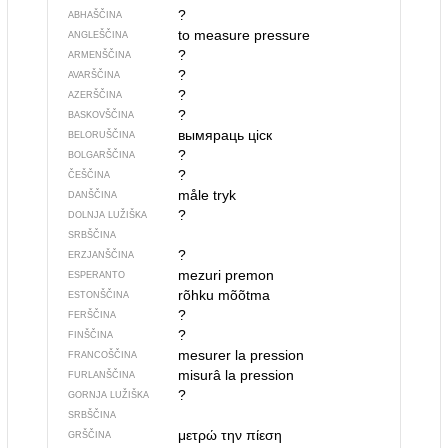
?
ABHAŠČINA
to measure pressure
ANGLEŠČINA
?
ARMENŠČINA
?
AVARŠČINA
?
AZERŠČINA
?
BASKOVŠČINA
вымяраць ціск
BELORUŠČINA
?
BOLGARŠČINA
?
ČEŠČINA
måle tryk
DANŠČINA
?
DOLNJA LUŽIŠKA
SRBŠČINA
?
ERZJANŠČINA
mezuri premon
ESPERANTO
rõhku mõõtma
ESTONŠČINA
?
FERŠČINA
?
FINŠČINA
mesurer la pression
FRANCOŠČINA
misurâ la pression
FURLANŠČINA
?
GORNJA LUŽIŠKA
SRBŠČINA
μετρώ την πίεση
GRŠČINA