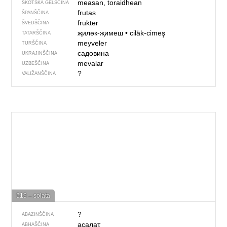
measan, toraidhean
ŠKOTSKA GELŠČINA
frutas
ŠPANŠČINA
frukter
ŠVEDŠČINA
җиләк-җимеш
•
ciläk-cimeş
TATARŠČINA
meyveler
TURŠČINA
садовина
UKRAJINŠČINA
mevalar
UZBEŠČINA
?
VALIŽANŠČINA
519 – solata
?
ABAZINŠČINA
асалаҭ
ABHAŠČINA