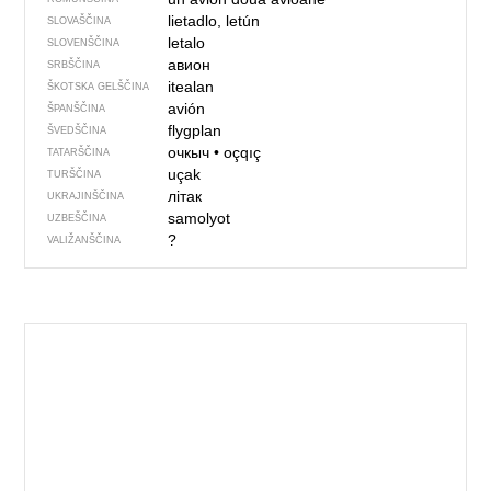
lietadlo, letún
SLOVAŠČINA
letalo
SLOVENŠČINA
авион
SRBŠČINA
itealan
ŠKOTSKA GELŠČINA
avión
ŠPANŠČINA
flygplan
ŠVEDŠČINA
очкыч
•
oçqıç
TATARŠČINA
uçak
TURŠČINA
літак
UKRAJINŠČINA
samolyot
UZBEŠČINA
?
VALIŽANŠČINA