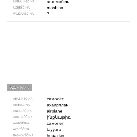
автомобіль
UKRAJINŠČINA
mashina
UZBEŠČINA
?
VALIŽANŠČINA
521 – letalo
самолёт
ABAZINŠČINA
аҳаирплан
ABHAŠČINA
airplane
ANGLEŠČINA
ինքնաթիռ
ARMENŠČINA
самолет
AVARŠČINA
təyyarə
AZERŠČINA
hegazkin
BASKOVŠČINA