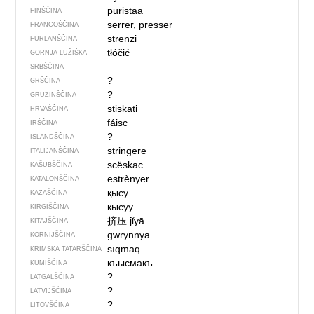
puristaa
FINŠČINA
serrer, presser
FRANCOŠČINA
strenzi
FURLANŠČINA
tłóčić
GORNJA LUŽIŠKA
SRBŠČINA
?
GRŠČINA
?
GRUZINŠČINA
stiskati
HRVAŠČINA
fáisc
IRŠČINA
?
ISLANDŠČINA
stringere
ITALIJANŠČINA
scëskac
KAŠUBŠČINA
estrènyer
KATALONŠČINA
қысу
KAZAŠČINA
кысуу
KIRGIŠČINA
挤压
jǐyā
KITAJŠČINA
gwrynnya
KORNIJŠČINA
sıqmaq
KRIMSKA TATARŠČINA
къысмакъ
KUMIŠČINA
?
LATGALŠČINA
?
LATVIJŠČINA
?
LITOVŠČINA