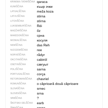
qaraca
KRIMSKA TATARŠČINA
къыр эчки
KUMIŠČINA
meža koza
LATGALŠČINA
stirna
LATVIJŠČINA
stìrna
LITOVŠČINA
Réi
LUKSEMBURŠČINA
őz
MADŽARŠČINA
срна
MAKEDONŠČINA
косуля
MOSKALŠČINA
das Reh
NEMŠČINA
ree
NIZOZEMŠČINA
rådyr
NORVEŠČINA
cabiròl
OKCITANŠČINA
сӕгуыт
OSETINŠČINA
sarna
POLJŠČINA
corça
PORTUGALŠČINA
chavriel
RETOROMANŠČINA
o căprioară
două căprioare
ROMUNŠČINA
srnec
SLOVAŠČINA
srna
SLOVENŠČINA
?
SRBŠČINA
earb
ŠKOTSKA GELŠČINA
corza
ŠPANŠČINA