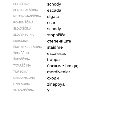
schody
POLJŠČINA
escada
PORTUGALŠČINA
stgala
RETOROMANŠČINA
scari
ROMUNŠČINA
schody
SLOVAŠČINA
stopnišče
SLOVENŠČINA
степениште
SRBŠČINA
staidhre
ŠKOTSKA GELŠČINA
escaleras
ŠPANŠČINA
trappa
ŠVEDŠČINA
баскыч
•
basqıç
TATARŠČINA
merdivenler
TURŠČINA
сходи
UKRAJINŠČINA
zinapoya
UZBEŠČINA
?
VALIŽANŠČINA