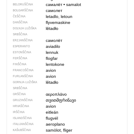
самалёт
•
samalot
BELORUŠČINA
самолет
BOLGARŠČINA
letadlo, letoun
ČEŠČINA
flyvemaskine
DANŠČINA
lětadło
DOLNJA LUŽIŠKA
SRBŠČINA
самолёт
ERZJANŠČINA
aviadilo
ESPERANTO
lennuk
ESTONŠČINA
flogfar
FERŠČINA
lentokone
FINŠČINA
avion
FRANCOŠČINA
avion
FURLANŠČINA
lětadło
GORNJA LUŽIŠKA
SRBŠČINA
αεροπλάνο
GRŠČINA
თვითმფრინავი
GRUZINŠČINA
avion
HRVAŠČINA
eitleán
IRŠČINA
flugvél
ISLANDŠČINA
aeroplano
ITALIJANŠČINA
samòlot, fliger
KAŠUBŠČINA