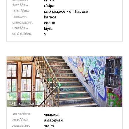
rådjur
ŠVEDŠČINA
кыр кәҗәсе
•
qır käcäse
TATARŠČINA
karaca
TURŠČINA
сарна
UKRAJINŠČINA
kiyik
UZBEŠČINA
?
VALIŽANŠČINA
524 – stopnišče
чвымла
ABAZINŠČINA
амардуан
ABHAŠČINA
stairs
ANGLEŠČINA