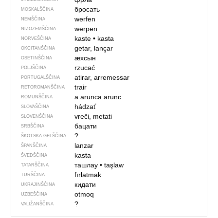
бросать
MOSKALŠČINA
werfen
NEMŠČINA
werpen
NIZOZEMŠČINA
kaste
•
kasta
NORVEŠČINA
getar, lançar
OKCITANŠČINA
ӕхсын
OSETINŠČINA
rzucać
POLJŠČINA
atirar, arremessar
PORTUGALŠČINA
trair
RETOROMANŠČINA
a arunca
arunc
ROMUNŠČINA
hádzať
SLOVAŠČINA
vreči, metati
SLOVENŠČINA
бацати
SRBŠČINA
?
ŠKOTSKA GELŠČINA
lanzar
ŠPANŠČINA
kasta
ŠVEDŠČINA
ташлау
•
taşlaw
TATARŠČINA
fırlatmak
TURŠČINA
кидати
UKRAJINŠČINA
otmoq
UZBEŠČINA
?
VALIŽANŠČINA