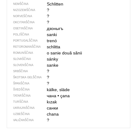
Schlitten
NEMŠČINA
?
NIZOZEMŠČINA
?
NORVEŠČINA
?
OKCITANŠČINA
дзоныгъ
OSETINŠČINA
sanki
POLJŠČINA
trenó
PORTUGALŠČINA
schlitta
RETOROMANŠČINA
o sanie
două sănii
ROMUNŠČINA
sánky
SLOVAŠČINA
sanke
SLOVENŠČINA
?
SRBŠČINA
?
ŠKOTSKA GELŠČINA
?
ŠPANŠČINA
kälke, släde
ŠVEDŠČINA
чана
•
çana
TATARŠČINA
kızak
TURŠČINA
санки
UKRAJINŠČINA
chana
UZBEŠČINA
?
VALIŽANŠČINA