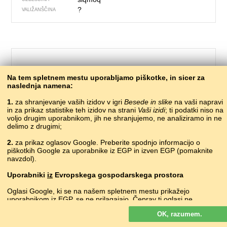
?
VALIŽANŠČINA
Na tem spletnem mestu uporabljamo piškotke, in sicer za
naslednja namena:
1.
za shranjevanje vaših izidov v igri
Besede in slike
na vaši napravi
in za prikaz statistike teh izidov na strani
Vaši izidi
; ti podatki niso na
voljo drugim uporabnikom, jih ne shranjujemo, ne analiziramo in ne
delimo z drugimi;
526 – žepni nož
2.
za prikaz oglasov Google. Preberite spodnjo informacijo o
piškotkih Google za uporabnike iz EGP in izven EGP (pomaknite
?
ABAZINŠČINA
navzdol).
?
ABHAŠČINA
pocketknife
ANGLEŠČINA
Uporabniki
iz
Evropskega gospodarskega prostora
ծալովի դանակ
ARMENŠČINA
Oglasi Google, ki se na našem spletnem mestu prikažejo
кIичIвалеб нус
AVARŠČINA
uporabnikom iz EGP, se
ne
prilagajajo. Čeprav ti oglasi ne
cib bıçağı
AZERŠČINA
uporabljajo piškotkov za individualno prilaganje oglasov, jih
labana
BASKOVŠČINA
OK, razumem.
uporabljajo za omogočanje omejevanja števila prikazov, ustvarjanje
сьцізорык
•
ścizoryk
BELORUŠČINA
zbirnih poročil o oglasih in preprečevanje goljufij in zlorab.