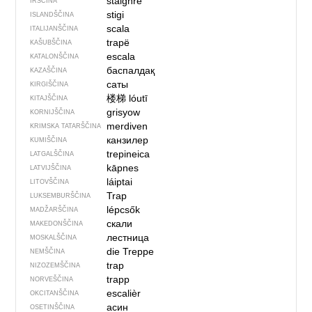
staighre
IRŠČINA
stigi
ISLANDŠČINA
scala
ITALIJANŠČINA
trapë
KAŠUBŠČINA
escala
KATALONŠČINA
баспалдақ
KAZAŠČINA
саты
KIRGIŠČINA
楼梯
lóutī
KITAJŠČINA
grisyow
KORNIJŠČINA
merdiven
KRIMSKA TATARŠČINA
канзилер
KUMIŠČINA
trepineica
LATGALŠČINA
kāpnes
LATVIJŠČINA
láiptai
LITOVŠČINA
Trap
LUKSEMBURŠČINA
lépcsők
MADŽARŠČINA
скали
MAKEDONŠČINA
лестница
MOSKALŠČINA
die Treppe
NEMŠČINA
trap
NIZOZEMŠČINA
trapp
NORVEŠČINA
escalièr
OKCITANŠČINA
асин
OSETINŠČINA