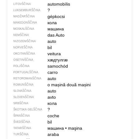
automobìlis
LITOVŠČINA
?
LUKSEMBURŠČINA
gépkocsi
MADŽARŠČINA
кола
MAKEDONŠČINA
машина
MOSKALŠČINA
das Auto
NEMŠČINA
auto
NIZOZEMŠČINA
bil
NORVEŠČINA
veitura
OKCITANŠČINA
хӕдтулгӕ
OSETINŠČINA
samochód
POLJŠČINA
carro
PORTUGALŠČINA
auto
RETOROMANŠČINA
o mașină
două mașini
ROMUNŠČINA
auto
SLOVAŠČINA
avto
SLOVENŠČINA
кола
SRBŠČINA
?
ŠKOTSKA GELŠČINA
coche
ŠPANŠČINA
bil
ŠVEDŠČINA
машина
•
maşina
TATARŠČINA
araba
TURŠČINA