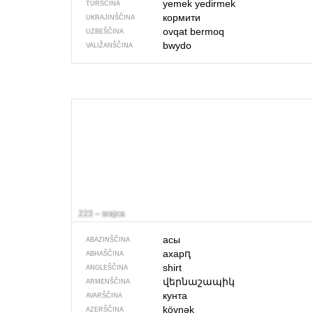
yemek yedirmek
TURŠČINA
кормити
UKRAJINŠČINA
ovqat bermoq
UZBEŠČINA
bwydo
VALIŽANŠČINA
223 – srajca
асы
ABAZINŠČINA
ахарԥ
ABHAŠČINA
shirt
ANGLEŠČINA
վերնաշապիկ
ARMENŠČINA
кунта
AVARŠČINA
köynək
AZERŠČINA