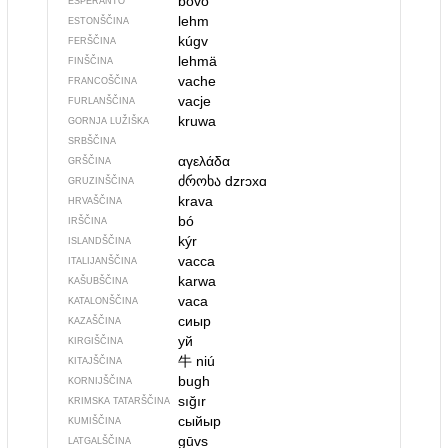
bovo
ESPERANTO
lehm
ESTONŠČINA
kúgv
FERŠČINA
lehmä
FINŠČINA
vache
FRANCOŠČINA
vacje
FURLANŠČINA
kruwa
GORNJA LUŽIŠKA
SRBŠČINA
αγελάδα
GRŠČINA
ძროხა
dzrɔxɑ
GRUZINŠČINA
krava
HRVAŠČINA
bó
IRŠČINA
kýr
ISLANDŠČINA
vacca
ITALIJANŠČINA
karwa
KAŠUBŠČINA
vaca
KATALONŠČINA
сиыр
KAZAŠČINA
уй
KIRGIŠČINA
牛
niú
KITAJŠČINA
bugh
KORNIJŠČINA
sığır
KRIMSKA TATARŠČINA
сыйыр
KUMIŠČINA
gūvs
LATGALŠČINA