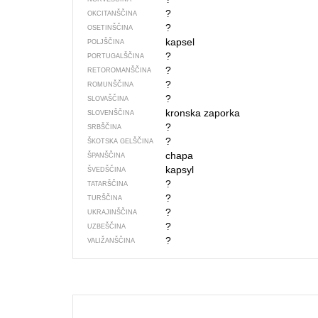
?
OKCITANŠČINA
?
OSETINŠČINA
kapsel
POLJŠČINA
?
PORTUGALŠČINA
?
RETOROMANŠČINA
?
ROMUNŠČINA
?
SLOVAŠČINA
kronska zaporka
SLOVENŠČINA
?
SRBŠČINA
?
ŠKOTSKA GELŠČINA
chapa
ŠPANŠČINA
kapsyl
ŠVEDŠČINA
?
TATARŠČINA
?
TURŠČINA
?
UKRAJINŠČINA
?
UZBEŠČINA
?
VALIŽANŠČINA