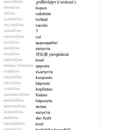
კომბოსტო
kʼɔmbɔstʼɔ
GRUZINŠČINA
kupus
HRVAŠČINA
cabáiste
IRŠČINA
hvítkál
ISLANDŠČINA
cavolo
ITALIJANŠČINA
?
KAŠUBŠČINA
col
KATALONŠČINA
қырыққабат
KAZAŠČINA
капуста
KIRGIŠČINA
洋白菜
yángbáicài
KITAJŠČINA
kowl
KORNIJŠČINA
qapısta
KRIMSKA TATARŠČINA
къапуста
KUMIŠČINA
kuopusts
LATGALŠČINA
kāposts
LATVIJŠČINA
kopū̃stas
LITOVŠČINA
Kabes
LUKSEMBURŠČINA
káposzta
MADŽARŠČINA
зелка
MAKEDONŠČINA
капуста
MOSKALŠČINA
der Kohl
NEMŠČINA
kool
NIZOZEMŠČINA
hodekål
•
hovudkål
NORVEŠČINA