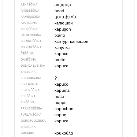
ахҭарԥа
ABHAŠČINA
hood
ANGLEŠČINA
կապիշոն
ARMENŠČINA
капюшон
AVARŠČINA
kapüşon
AZERŠČINA
txano
BASKOVŠČINA
каптур, капюшон
BELORUŠČINA
качулка
BOLGARŠČINA
kapuce
ČEŠČINA
hætte
DANŠČINA
kapuca
DOLNJA LUŽIŠKA
SRBŠČINA
?
ERZJANŠČINA
kapuĉo
ESPERANTO
kapuuts
ESTONŠČINA
hetta
FERŠČINA
huppu
FINŠČINA
capuchon
FRANCOŠČINA
capuç
FURLANŠČINA
kapuca
GORNJA LUŽIŠKA
SRBŠČINA
κουκούλα
GRŠČINA