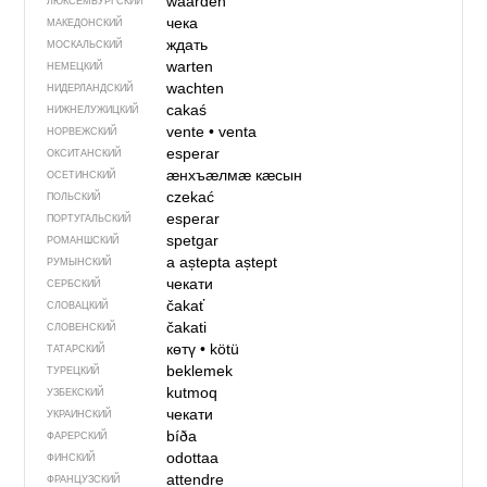
waarden
ЛЮКСЕМБУРГСКИЙ
чека
МАКЕДОНСКИЙ
ждать
МОСКАЛЬСКИЙ
warten
НЕМЕЦКИЙ
wachten
НИДЕРЛАНДСКИЙ
cakaś
НИЖНЕЛУЖИЦКИЙ
vente
•
venta
НОРВЕЖСКИЙ
esperar
ОКСИТАНСКИЙ
ӕнхъӕлмӕ кӕсын
ОСЕТИНСКИЙ
czekać
ПОЛЬСКИЙ
esperar
ПОРТУГАЛЬСКИЙ
spetgar
РОМАНШСКИЙ
a aștepta
aștept
РУМЫНСКИЙ
чекати
СЕРБСКИЙ
čakať
СЛОВАЦКИЙ
čakati
СЛОВЕНСКИЙ
көтү
•
kötü
ТАТАРСКИЙ
beklemek
ТУРЕЦКИЙ
kutmoq
УЗБЕКСКИЙ
чекати
УКРАИНСКИЙ
bíða
ФАРЕРСКИЙ
odottaa
ФИНСКИЙ
attendre
ФРАНЦУЗСКИЙ