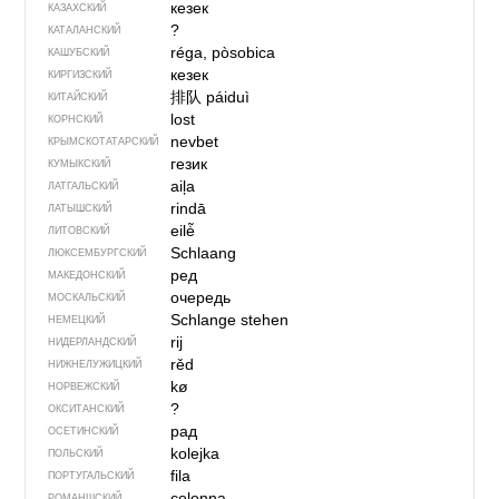
кезек
КАЗАХСКИЙ
?
КАТАЛАНСКИЙ
réga, pòsobica
КАШУБСКИЙ
кезек
КИРГИЗСКИЙ
排队
páiduì
КИТАЙСКИЙ
lost
КОРНСКИЙ
nevbet
КРЫМСКО­ТАТАРСКИЙ
гезик
КУМЫКСКИЙ
aiļa
ЛАТГАЛЬСКИЙ
rindā
ЛАТЫШСКИЙ
eilė̃
ЛИТОВСКИЙ
Schlaang
ЛЮКСЕМБУРГСКИЙ
ред
МАКЕДОНСКИЙ
очередь
МОСКАЛЬСКИЙ
Schlange stehen
НЕМЕЦКИЙ
rij
НИДЕРЛАНДСКИЙ
rěd
НИЖНЕЛУЖИЦКИЙ
kø
НОРВЕЖСКИЙ
?
ОКСИТАНСКИЙ
рад
ОСЕТИНСКИЙ
kolejka
ПОЛЬСКИЙ
fila
ПОРТУГАЛЬСКИЙ
colonna
РОМАНШСКИЙ