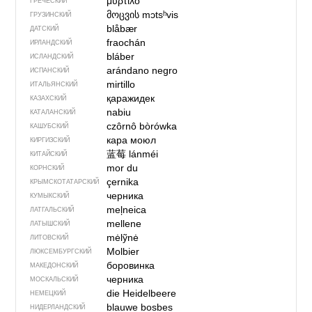
μύρτιλο
ГРЕЧЕСКИЙ
მოცვის
mɔtsʰvis
ГРУЗИНСКИЙ
blåbær
ДАТСКИЙ
fraochán
ИРЛАНДСКИЙ
bláber
ИСЛАНДСКИЙ
arándano negro
ИСПАНСКИЙ
mirtillo
ИТАЛЬЯНСКИЙ
қаражидек
КАЗАХСКИЙ
nabiu
КАТАЛАНСКИЙ
czôrnô bòrówka
КАШУБСКИЙ
кара моюл
КИРГИЗСКИЙ
蓝莓
lánméi
КИТАЙСКИЙ
mor du
КОРНСКИЙ
çernika
КРЫМСКО­ТАТАРСКИЙ
черника
КУМЫКСКИЙ
meļneica
ЛАТГАЛЬСКИЙ
mellene
ЛАТЫШСКИЙ
mėlỹnė
ЛИТОВСКИЙ
Molbier
ЛЮКСЕМБУРГСКИЙ
боровинка
МАКЕДОНСКИЙ
черника
МОСКАЛЬСКИЙ
die Heidelbeere
НЕМЕЦКИЙ
blauwe bosbes
НИДЕРЛАНДСКИЙ