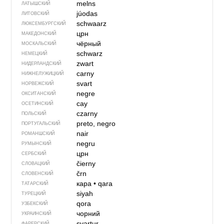
melns
ЛАТЫШСКИЙ
júodas
ЛИТОВСКИЙ
schwaarz
ЛЮКСЕМБУРГСКИЙ
црн
МАКЕДОНСКИЙ
чёрный
МОСКАЛЬСКИЙ
schwarz
НЕМЕЦКИЙ
zwart
НИДЕРЛАНДСКИЙ
carny
НИЖНЕЛУЖИЦКИЙ
svart
НОРВЕЖСКИЙ
negre
ОКСИТАНСКИЙ
сау
ОСЕТИНСКИЙ
czarny
ПОЛЬСКИЙ
preto, negro
ПОРТУГАЛЬСКИЙ
nair
РОМАНШСКИЙ
negru
РУМЫНСКИЙ
црн
СЕРБСКИЙ
čierny
СЛОВАЦКИЙ
črn
СЛОВЕНСКИЙ
кара
•
qara
ТАТАРСКИЙ
siyah
ТУРЕЦКИЙ
qora
УЗБЕКСКИЙ
чорний
УКРАИНСКИЙ
svartur
ФАРЕРСКИЙ