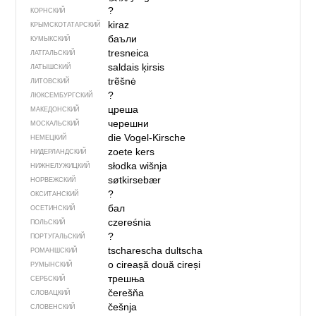
?
КОРНСКИЙ
kiraz
КРЫМСКО­ТАТАРСКИЙ
баъли
КУМЫКСКИЙ
tresneica
ЛАТГАЛЬСКИЙ
saldais ķirsis
ЛАТЫШСКИЙ
trẽšnė
ЛИТОВСКИЙ
?
ЛЮКСЕМБУРГСКИЙ
цреша
МАКЕДОНСКИЙ
черешни
МОСКАЛЬСКИЙ
die Vogel-Kirsche
НЕМЕЦКИЙ
zoete kers
НИДЕРЛАНДСКИЙ
słodka wišnja
НИЖНЕЛУЖИЦКИЙ
søtkirsebær
НОРВЕЖСКИЙ
?
ОКСИТАНСКИЙ
бал
ОСЕТИНСКИЙ
czereśnia
ПОЛЬСКИЙ
?
ПОРТУГАЛЬСКИЙ
tscharescha dultscha
РОМАНШСКИЙ
o cireașă
două cireși
РУМЫНСКИЙ
трешња
СЕРБСКИЙ
čerešňa
СЛОВАЦКИЙ
češnja
СЛОВЕНСКИЙ