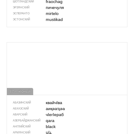
fraochag
ШОТЛАНДСКИЙ
пичечуля
ЭРЗЯНСКИЙ
mirtelo
ЭСПЕРАНТО
mustikad
ЭСТОНСКИЙ
87 – чёрный
квайчIва
АБАЗИНСКИЙ
аиқәаҵәа
АБХАЗСКИЙ
чIегIераб
АВАРСКИЙ
qara
АЗЕРБАЙДЖАН­СКИЙ
black
АНГЛИЙСКИЙ
սև
АРМЯНСКИЙ