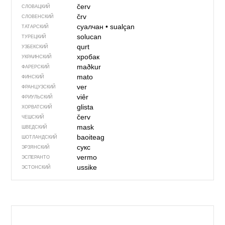
červ
СЛОВАЦКИЙ
črv
СЛОВЕНСКИЙ
суалчан
•
sualçan
ТАТАРСКИЙ
solucan
ТУРЕЦКИЙ
qurt
УЗБЕКСКИЙ
хробак
УКРАИНСКИЙ
maðkur
ФАРЕРСКИЙ
mato
ФИНСКИЙ
ver
ФРАНЦУЗСКИЙ
viêr
ФРИУЛЬСКИЙ
glista
ХОРВАТСКИЙ
červ
ЧЕШСКИЙ
mask
ШВЕДСКИЙ
baoiteag
ШОТЛАНДСКИЙ
сукс
ЭРЗЯНСКИЙ
vermo
ЭСПЕРАНТО
ussike
ЭСТОНСКИЙ