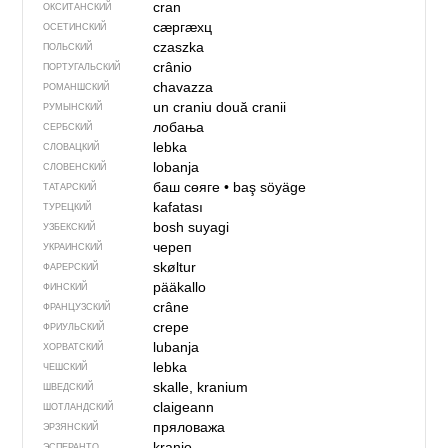
cran
ОКСИТАНСКИЙ
сӕргӕхц
ОСЕТИНСКИЙ
czaszka
ПОЛЬСКИЙ
crânio
ПОРТУГАЛЬСКИЙ
chavazza
РОМАНШСКИЙ
un craniu
două cranii
РУМЫНСКИЙ
лобања
СЕРБСКИЙ
lebka
СЛОВАЦКИЙ
lobanja
СЛОВЕНСКИЙ
баш сөяге
•
baş söyäge
ТАТАРСКИЙ
kafatası
ТУРЕЦКИЙ
bosh suyagi
УЗБЕКСКИЙ
череп
УКРАИНСКИЙ
skøltur
ФАРЕРСКИЙ
pääkallo
ФИНСКИЙ
crâne
ФРАНЦУЗСКИЙ
crepe
ФРИУЛЬСКИЙ
lubanja
ХОРВАТСКИЙ
lebka
ЧЕШСКИЙ
skalle, kranium
ШВЕДСКИЙ
claigeann
ШОТЛАНДСКИЙ
пряловажа
ЭРЗЯНСКИЙ
kranio
ЭСПЕРАНТО