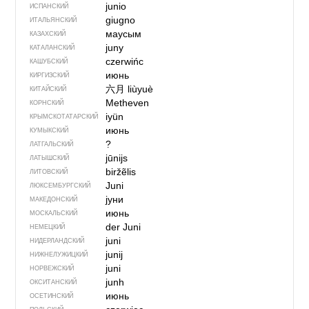
junio
ИСПАНСКИЙ
giugno
ИТАЛЬЯНСКИЙ
маусым
КАЗАХСКИЙ
juny
КАТАЛАНСКИЙ
czerwińc
КАШУБСКИЙ
июнь
КИРГИЗСКИЙ
六月
liùyuè
КИТАЙСКИЙ
Metheven
КОРНСКИЙ
iyün
КРЫМСКО­ТАТАРСКИЙ
июнь
КУМЫКСКИЙ
?
ЛАТГАЛЬСКИЙ
jūnijs
ЛАТЫШСКИЙ
biržẽlis
ЛИТОВСКИЙ
Juni
ЛЮКСЕМБУРГСКИЙ
јуни
МАКЕДОНСКИЙ
июнь
МОСКАЛЬСКИЙ
der Juni
НЕМЕЦКИЙ
juni
НИДЕРЛАНДСКИЙ
junij
НИЖНЕЛУЖИЦКИЙ
juni
НОРВЕЖСКИЙ
junh
ОКСИТАНСКИЙ
июнь
ОСЕТИНСКИЙ