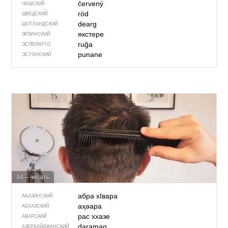
červený
ЧЕШСКИЙ
röd
ШВЕДСКИЙ
dearg
ШОТЛАНДСКИЙ
якстере
ЭРЗЯНСКИЙ
ruĝa
ЭСПЕРАНТО
punane
ЭСТОНСКИЙ
94 – чесать
абра хIвара
АБАЗИНСКИЙ
аҳәара
АБХАЗСКИЙ
рас ххазе
АВАРСКИЙ
daramaq
АЗЕРБАЙДЖАН­СКИЙ