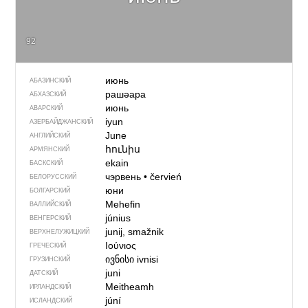
92
июнь
АБАЗИНСКИЙ
рашәара
АБХАЗСКИЙ
июнь
АВАРСКИЙ
iyun
АЗЕРБАЙДЖАН­СКИЙ
June
АНГЛИЙСКИЙ
հունիս
АРМЯНСКИЙ
ekain
БАСКСКИЙ
чэрвень
•
červień
БЕЛОРУССКИЙ
юни
БОЛГАРСКИЙ
Mehefin
ВАЛЛИЙСКИЙ
június
ВЕНГЕРСКИЙ
junij, smažnik
ВЕРХНЕЛУЖИЦКИЙ
Ιούνιος
ГРЕЧЕСКИЙ
ივნისი
ivnisi
ГРУЗИНСКИЙ
juni
ДАТСКИЙ
Meitheamh
ИРЛАНДСКИЙ
júní
ИСЛАНДСКИЙ