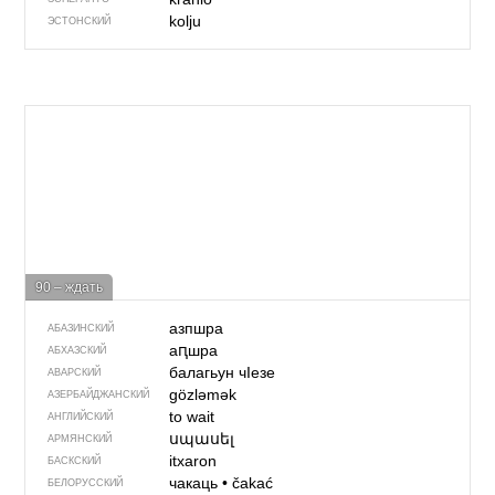
kolju
ЭСТОНСКИЙ
90 – ждать
азпшра
АБАЗИНСКИЙ
аԥшра
АБХАЗСКИЙ
балагьун чIезе
АВАРСКИЙ
gözləmək
АЗЕРБАЙДЖАН­СКИЙ
to wait
АНГЛИЙСКИЙ
սպասել
АРМЯНСКИЙ
itxaron
БАСКСКИЙ
чакаць
•
čakać
БЕЛОРУССКИЙ