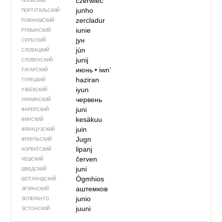
czerwiec
ПОЛЬСКИЙ
junho
ПОРТУГАЛЬСКИЙ
zercladur
РОМАНШСКИЙ
iunie
РУМЫНСКИЙ
јун
СЕРБСКИЙ
jún
СЛОВАЦКИЙ
junij
СЛОВЕНСКИЙ
июнь
•
iwn’
ТАТАРСКИЙ
haziran
ТУРЕЦКИЙ
iyun
УЗБЕКСКИЙ
червень
УКРАИНСКИЙ
juni
ФАРЕРСКИЙ
kesäkuu
ФИНСКИЙ
juin
ФРАНЦУЗСКИЙ
Jugn
ФРИУЛЬСКИЙ
lipanj
ХОРВАТСКИЙ
červen
ЧЕШСКИЙ
juni
ШВЕДСКИЙ
Ògmhios
ШОТЛАНДСКИЙ
аштемков
ЭРЗЯНСКИЙ
junio
ЭСПЕРАНТО
juuni
ЭСТОНСКИЙ