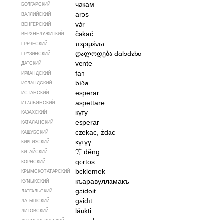
чакам
БОЛГАРСКИЙ
aros
ВАЛЛИЙСКИЙ
vár
ВЕНГЕРСКИЙ
čakać
ВЕРХНЕЛУЖИЦКИЙ
περιμένω
ГРЕЧЕСКИЙ
დალოდება
dɑlɔdɛbɑ
ГРУЗИНСКИЙ
vente
ДАТСКИЙ
fan
ИРЛАНДСКИЙ
bíða
ИСЛАНДСКИЙ
esperar
ИСПАНСКИЙ
aspettare
ИТАЛЬЯНСКИЙ
күту
КАЗАХСКИЙ
esperar
КАТАЛАНСКИЙ
czekac, żdac
КАШУБСКИЙ
күтүү
КИРГИЗСКИЙ
等
děng
КИТАЙСКИЙ
gortos
КОРНСКИЙ
beklemek
КРЫМСКО­ТАТАРСКИЙ
къаравулламакъ
КУМЫКСКИЙ
gaideit
ЛАТГАЛЬСКИЙ
gaidīt
ЛАТЫШСКИЙ
láukti
ЛИТОВСКИЙ