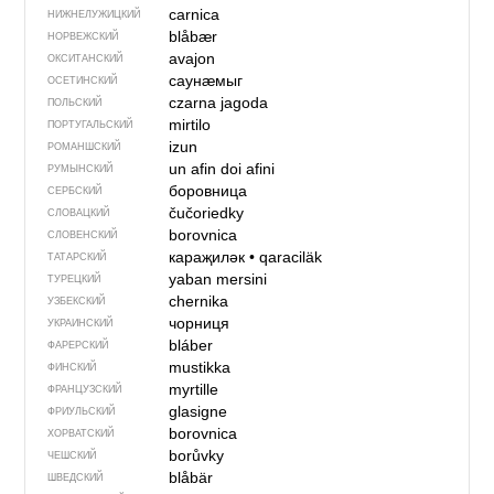
carnica
НИЖНЕЛУЖИЦКИЙ
blåbær
НОРВЕЖСКИЙ
avajon
ОКСИТАНСКИЙ
саунӕмыг
ОСЕТИНСКИЙ
czarna jagoda
ПОЛЬСКИЙ
mirtilo
ПОРТУГАЛЬСКИЙ
izun
РОМАНШСКИЙ
un afin
doi afini
РУМЫНСКИЙ
боровница
СЕРБСКИЙ
čučoriedky
СЛОВАЦКИЙ
borovnica
СЛОВЕНСКИЙ
караҗиләк
•
qaraciläk
ТАТАРСКИЙ
yaban mersini
ТУРЕЦКИЙ
chernika
УЗБЕКСКИЙ
чорниця
УКРАИНСКИЙ
bláber
ФАРЕРСКИЙ
mustikka
ФИНСКИЙ
myrtille
ФРАНЦУЗСКИЙ
glasigne
ФРИУЛЬСКИЙ
borovnica
ХОРВАТСКИЙ
borůvky
ЧЕШСКИЙ
blåbär
ШВЕДСКИЙ