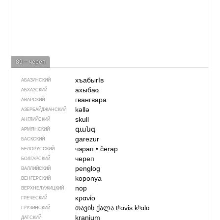
89 – череп
хъабыгIв
АБАЗИНСКИЙ
ахыбаҩ
АБХАЗСКИЙ
гвангвара
АВАРСКИЙ
kəllə
АЗЕРБАЙДЖАН­СКИЙ
skull
АНГЛИЙСКИЙ
գանգ
АРМЯНСКИЙ
garezur
БАСКСКИЙ
чэрап
•
čerap
БЕЛОРУССКИЙ
череп
БОЛГАРСКИЙ
penglog
ВАЛЛИЙСКИЙ
koponya
ВЕНГЕРСКИЙ
nop
ВЕРХНЕЛУЖИЦКИЙ
κρανίο
ГРЕЧЕСКИЙ
თავის ქალა
tʰɑvis kʰɑlɑ
ГРУЗИНСКИЙ
kranium
ДАТСКИЙ