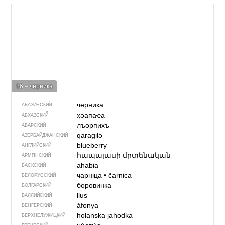
86 – черника
черника
АБАЗИНСКИЙ
ҳәапаҿа
АБХАЗСКИЙ
лъорпихъ
АВАРСКИЙ
qaragilə
АЗЕРБАЙДЖАН­СКИЙ
blueberry
АНГЛИЙСКИЙ
հապալասի մրտենական
АРМЯНСКИЙ
ahabia
БАСКСКИЙ
чарніца
•
čarnica
БЕЛОРУССКИЙ
боровинка
БОЛГАРСКИЙ
llus
ВАЛЛИЙСКИЙ
áfonya
ВЕНГЕРСКИЙ
holanska jahodka
ВЕРХНЕЛУЖИЦКИЙ