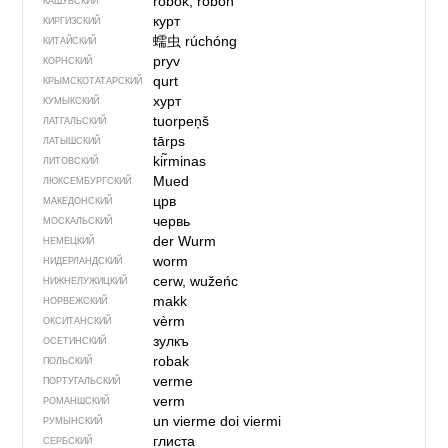
robôk, robón
КАШУБСКИЙ
курт
КИРГИЗСКИЙ
蠕虫
rúchóng
КИТАЙСКИЙ
pryv
КОРНСКИЙ
qurt
КРЫМСКО­ТАТАРСКИЙ
хурт
КУМЫКСКИЙ
tuorpeņš
ЛАТГАЛЬСКИЙ
tārps
ЛАТЫШСКИЙ
kir̃minas
ЛИТОВСКИЙ
Mued
ЛЮКСЕМБУРГСКИЙ
црв
МАКЕДОНСКИЙ
червь
МОСКАЛЬСКИЙ
der Wurm
НЕМЕЦКИЙ
worm
НИДЕРЛАНДСКИЙ
cerw, wužeńc
НИЖНЕЛУЖИЦКИЙ
makk
НОРВЕЖСКИЙ
vèrm
ОКСИТАНСКИЙ
зулкъ
ОСЕТИНСКИЙ
robak
ПОЛЬСКИЙ
verme
ПОРТУГАЛЬСКИЙ
verm
РОМАНШСКИЙ
un vierme
doi viermi
РУМЫНСКИЙ
глиста
СЕРБСКИЙ