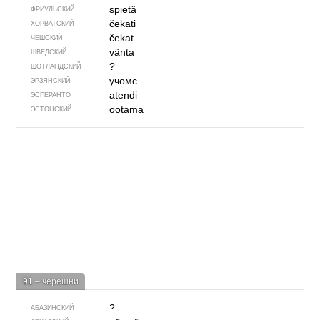
spietâ
ФРИУЛЬСКИЙ
čekati
ХОРВАТСКИЙ
čekat
ЧЕШСКИЙ
vänta
ШВЕДСКИЙ
?
ШОТЛАНДСКИЙ
учомс
ЭРЗЯНСКИЙ
atendi
ЭСПЕРАНТО
ootama
ЭСТОНСКИЙ
91 – черешни
?
АБАЗИНСКИЙ