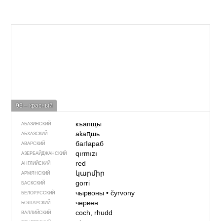
93 – красный
къапщы
АБАЗИНСКИЙ
аҟаԥшь
АБХАЗСКИЙ
багIараб
АВАРСКИЙ
qırmızı
АЗЕРБАЙДЖАН­СКИЙ
red
АНГЛИЙСКИЙ
կարմիր
АРМЯНСКИЙ
gorri
БАСКСКИЙ
чырвоны
•
čyrvony
БЕЛОРУССКИЙ
червен
БОЛГАРСКИЙ
coch, rhudd
ВАЛЛИЙСКИЙ