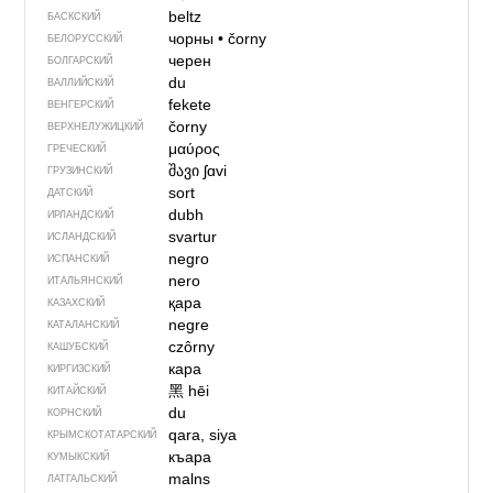
beltz
БАСКСКИЙ
чорны
•
čorny
БЕЛОРУССКИЙ
черен
БОЛГАРСКИЙ
du
ВАЛЛИЙСКИЙ
fekete
ВЕНГЕРСКИЙ
čorny
ВЕРХНЕЛУЖИЦКИЙ
μαύρος
ГРЕЧЕСКИЙ
შავი
ʃɑvi
ГРУЗИНСКИЙ
sort
ДАТСКИЙ
dubh
ИРЛАНДСКИЙ
svartur
ИСЛАНДСКИЙ
negro
ИСПАНСКИЙ
nero
ИТАЛЬЯНСКИЙ
қара
КАЗАХСКИЙ
negre
КАТАЛАНСКИЙ
czôrny
КАШУБСКИЙ
кара
КИРГИЗСКИЙ
黑
hēi
КИТАЙСКИЙ
du
КОРНСКИЙ
qara, siya
КРЫМСКО­ТАТАРСКИЙ
къара
КУМЫКСКИЙ
malns
ЛАТГАЛЬСКИЙ