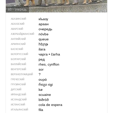
85 – очередь
кIьазу
АБАЗИНСКИЙ
араан
АБХАЗСКИЙ
очередь
АВАРСКИЙ
növbə
АЗЕРБАЙДЖАН­СКИЙ
queue
АНГЛИЙСКИЙ
հերթ
АРМЯНСКИЙ
ilara
БАСКСКИЙ
чарга
•
čarha
БЕЛОРУССКИЙ
ред
БОЛГАРСКИЙ
rhes, cynffon
ВАЛЛИЙСКИЙ
sor
ВЕНГЕРСКИЙ
?
ВЕРХНЕЛУЖИЦКИЙ
ουρά
ГРЕЧЕСКИЙ
რიგი
rigi
ГРУЗИНСКИЙ
kø
ДАТСКИЙ
scuaine
ИРЛАНДСКИЙ
biðröð
ИСЛАНДСКИЙ
cola de espera
ИСПАНСКИЙ
fila
ИТАЛЬЯНСКИЙ