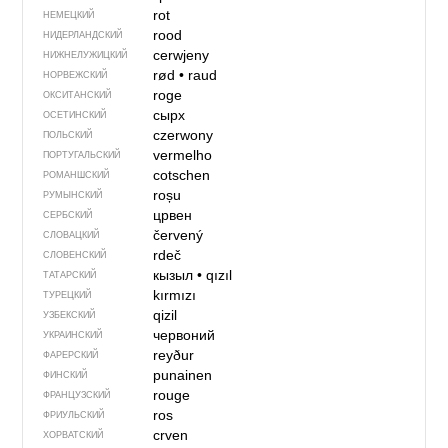
rot
НЕМЕЦКИЙ
rood
НИДЕРЛАНДСКИЙ
cerwjeny
НИЖНЕЛУЖИЦКИЙ
rød
•
raud
НОРВЕЖСКИЙ
roge
ОКСИТАНСКИЙ
сырх
ОСЕТИНСКИЙ
czerwony
ПОЛЬСКИЙ
vermelho
ПОРТУГАЛЬСКИЙ
cotschen
РОМАНШСКИЙ
roșu
РУМЫНСКИЙ
црвен
СЕРБСКИЙ
červený
СЛОВАЦКИЙ
rdeč
СЛОВЕНСКИЙ
кызыл
•
qızıl
ТАТАРСКИЙ
kırmızı
ТУРЕЦКИЙ
qizil
УЗБЕКСКИЙ
червоний
УКРАИНСКИЙ
reyður
ФАРЕРСКИЙ
punainen
ФИНСКИЙ
rouge
ФРАНЦУЗСКИЙ
ros
ФРИУЛЬСКИЙ
crven
ХОРВАТСКИЙ