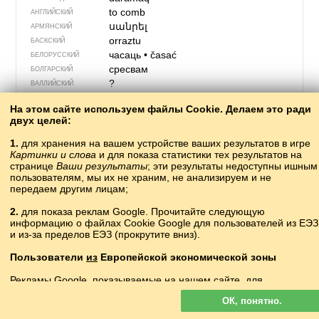
to comb
АНГЛИЙСКИЙ
սանրել
АРМЯНСКИЙ
orraztu
БАСКСКИЙ
часаць
•
časać
БЕЛОРУССКИЙ
сресвам
БОЛГАРСКИЙ
?
ВАЛЛИЙСКИЙ
fésül
ВЕНГЕРСКИЙ
На этом сайте используем файлы Cookie. Делаем это ради
česać
ВЕРХНЕЛУЖИЦКИЙ
двух целей:
χτενίζω
ГРЕЧЕСКИЙ
?
ГРУЗИНСКИЙ
1.
для хранения на вашем устройстве ваших результатов в игре
Картинки и слова
и для показа статистики тех результатов на
rede, kæmme
ДАТСКИЙ
странице
Ваши результаты
; эти результаты недоступны ишным
cíor
ИРЛАНДСКИЙ
пользователям, мы их не храним, не анализируем и не
?
ИСЛАНДСКИЙ
передаем другим лицам;
peinar
ИСПАНСКИЙ
2.
для показа реклам Google. Прочитайте следующую
pettinare
ИТАЛЬЯНСКИЙ
информацию о файлах Cookie Google для пользователей из ЕЭЗ
тарау
КАЗАХСКИЙ
и из-за пределов ЕЭЗ (прокрутите вниз).
pentinar
КАТАЛАНСКИЙ
?
КАШУБСКИЙ
Пользователи
из
Европейской экономической зоны
тароо
КИРГИЗСКИЙ
Рекламы Google, показываемые на нашем сайте, для
梳理
shūlǐ
КИТАЙСКИЙ
пользователей с ЕЭЗ
не
персонализируются. В такой рекламе
?
КОРНСКИЙ
ОК, понятно.
файлы cookie не используются для персонализации объявлений
taramaq
КРЫМСКО­ТАТАРСКИЙ
но служат для ограничения частоты показов, подготовки сводных