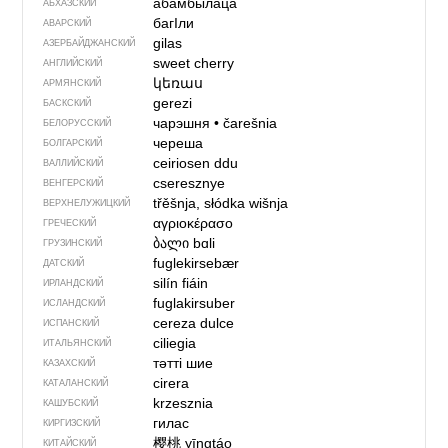
абамбылаца
АБХАЗСКИЙ
багIли
АВАРСКИЙ
gilas
АЗЕРБАЙДЖАН­СКИЙ
sweet cherry
АНГЛИЙСКИЙ
կեռաս
АРМЯНСКИЙ
gerezi
БАСКСКИЙ
чарэшня
•
čarešnia
БЕЛОРУССКИЙ
череша
БОЛГАРСКИЙ
ceiriosen ddu
ВАЛЛИЙСКИЙ
cseresznye
ВЕНГЕРСКИЙ
třěšnja, słódka wišnja
ВЕРХНЕЛУЖИЦКИЙ
αγριοκέρασο
ГРЕЧЕСКИЙ
ბალი
bɑli
ГРУЗИНСКИЙ
fuglekirsebær
ДАТСКИЙ
silín fiáin
ИРЛАНДСКИЙ
fuglakirsuber
ИСЛАНДСКИЙ
cereza dulce
ИСПАНСКИЙ
ciliegia
ИТАЛЬЯНСКИЙ
тәтті шие
КАЗАХСКИЙ
cirera
КАТАЛАНСКИЙ
krzesznia
КАШУБСКИЙ
гилас
КИРГИЗСКИЙ
樱桃
yīngtáo
КИТАЙСКИЙ