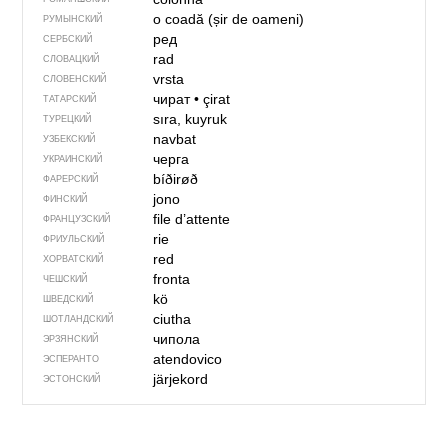
o coadă (șir de oameni)
РУМЫНСКИЙ
ред
СЕРБСКИЙ
rad
СЛОВАЦКИЙ
vrsta
СЛОВЕНСКИЙ
чират
•
çirat
ТАТАРСКИЙ
sıra, kuyruk
ТУРЕЦКИЙ
navbat
УЗБЕКСКИЙ
черга
УКРАИНСКИЙ
bíðirøð
ФАРЕРСКИЙ
jono
ФИНСКИЙ
file d’attente
ФРАНЦУЗСКИЙ
rie
ФРИУЛЬСКИЙ
red
ХОРВАТСКИЙ
fronta
ЧЕШСКИЙ
kö
ШВЕДСКИЙ
ciutha
ШОТЛАНДСКИЙ
чипола
ЭРЗЯНСКИЙ
atendovico
ЭСПЕРАНТО
järjekord
ЭСТОНСКИЙ