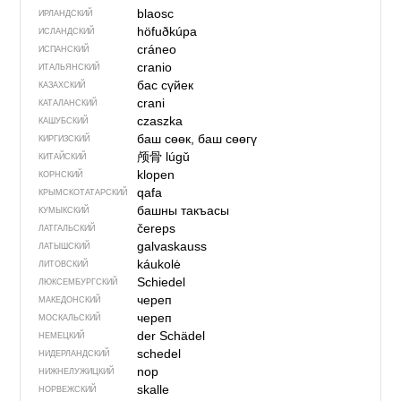
blaosc
ИРЛАНДСКИЙ
höfuðkúpa
ИСЛАНДСКИЙ
cráneo
ИСПАНСКИЙ
cranio
ИТАЛЬЯНСКИЙ
бас сүйек
КАЗАХСКИЙ
crani
КАТАЛАНСКИЙ
czaszka
КАШУБСКИЙ
баш сөөк, баш сөөгү
КИРГИЗСКИЙ
颅骨
lúgǔ
КИТАЙСКИЙ
klopen
КОРНСКИЙ
qafa
КРЫМСКО­ТАТАРСКИЙ
башны такъасы
КУМЫКСКИЙ
čereps
ЛАТГАЛЬСКИЙ
galvaskauss
ЛАТЫШСКИЙ
káukolė
ЛИТОВСКИЙ
Schiedel
ЛЮКСЕМБУРГСКИЙ
череп
МАКЕДОНСКИЙ
череп
МОСКАЛЬСКИЙ
der Schädel
НЕМЕЦКИЙ
schedel
НИДЕРЛАНДСКИЙ
nop
НИЖНЕЛУЖИЦКИЙ
skalle
НОРВЕЖСКИЙ