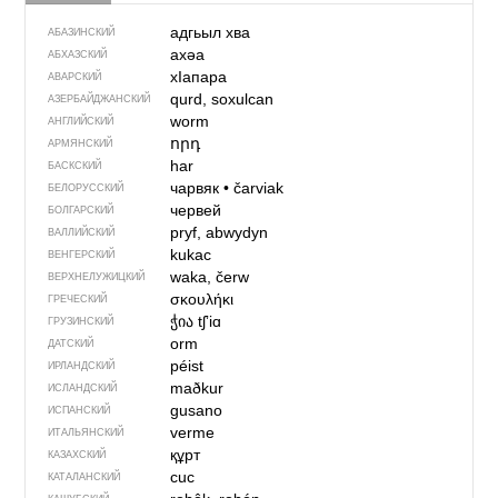
адгьыл хва
АБАЗИНСКИЙ
ахәа
АБХАЗСКИЙ
хIапара
АВАРСКИЙ
qurd, soxulcan
АЗЕРБАЙДЖАН­СКИЙ
worm
АНГЛИЙСКИЙ
որդ
АРМЯНСКИЙ
har
БАСКСКИЙ
чарвяк
•
čarviak
БЕЛОРУССКИЙ
червей
БОЛГАРСКИЙ
pryf, abwydyn
ВАЛЛИЙСКИЙ
kukac
ВЕНГЕРСКИЙ
waka, čerw
ВЕРХНЕЛУЖИЦКИЙ
σκουλήκι
ГРЕЧЕСКИЙ
ჭია
tʃʼiɑ
ГРУЗИНСКИЙ
orm
ДАТСКИЙ
péist
ИРЛАНДСКИЙ
maðkur
ИСЛАНДСКИЙ
gusano
ИСПАНСКИЙ
verme
ИТАЛЬЯНСКИЙ
құрт
КАЗАХСКИЙ
cuc
КАТАЛАНСКИЙ