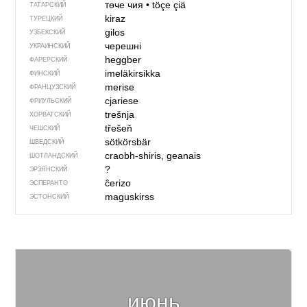
төче чия
•
töçe çiä
ТАТАРСКИЙ
kiraz
ТУРЕЦКИЙ
gilos
УЗБЕКСКИЙ
черешні
УКРАИНСКИЙ
heggber
ФАРЕРСКИЙ
imeläkirsikka
ФИНСКИЙ
merise
ФРАНЦУЗСКИЙ
cjariese
ФРИУЛЬСКИЙ
trešnja
ХОРВАТСКИЙ
třešeň
ЧЕШСКИЙ
sötkörsbär
ШВЕДСКИЙ
craobh-shiris, geanais
ШОТЛАНДСКИЙ
?
ЭРЗЯНСКИЙ
ĉerizo
ЭСПЕРАНТО
maguskirss
ЭСТОНСКИЙ
июнь