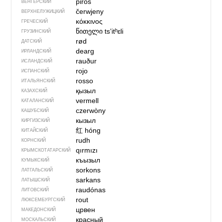
piros
ВЕНГЕРСКИЙ
čerwjeny
ВЕРХНЕЛУЖИЦКИЙ
κόκκινος
ГРЕЧЕСКИЙ
წითელი
tsʼitʰɛli
ГРУЗИНСКИЙ
rød
ДАТСКИЙ
dearg
ИРЛАНДСКИЙ
rauður
ИСЛАНДСКИЙ
rojo
ИСПАНСКИЙ
rosso
ИТАЛЬЯНСКИЙ
қызыл
КАЗАХСКИЙ
vermell
КАТАЛАНСКИЙ
czerwòny
КАШУБСКИЙ
кызыл
КИРГИЗСКИЙ
红
hóng
КИТАЙСКИЙ
rudh
КОРНСКИЙ
qırmızı
КРЫМСКО­ТАТАРСКИЙ
къызыл
КУМЫКСКИЙ
sorkons
ЛАТГАЛЬСКИЙ
sarkans
ЛАТЫШСКИЙ
raudónas
ЛИТОВСКИЙ
rout
ЛЮКСЕМБУРГСКИЙ
црвен
МАКЕДОНСКИЙ
красный
МОСКАЛЬСКИЙ