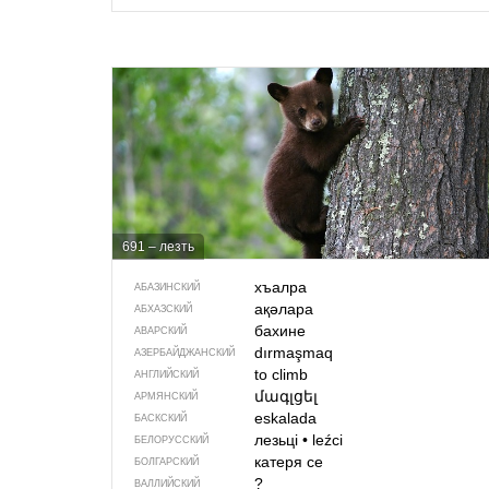
691 – лезть
хъалра
АБАЗИНСКИЙ
ақәлара
АБХАЗСКИЙ
бахине
АВАРСКИЙ
dırmaşmaq
АЗЕРБАЙДЖАН­СКИЙ
to climb
АНГЛИЙСКИЙ
մագլցել
АРМЯНСКИЙ
eskalada
БАСКСКИЙ
лезьці
•
leźci
БЕЛОРУССКИЙ
катеря се
БОЛГАРСКИЙ
?
ВАЛЛИЙСКИЙ