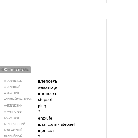
693 – штепсель
штепсель
АБАЗИНСКИЙ
аҿакырҭа
АБХАЗСКИЙ
штепсель
АВАРСКИЙ
ştepsel
АЗЕРБАЙДЖАН­СКИЙ
plug
АНГЛИЙСКИЙ
?
АРМЯНСКИЙ
entxufe
БАСКСКИЙ
штэпсэль
•
štepsel
БЕЛОРУССКИЙ
щепсел
БОЛГАРСКИЙ
?
ВАЛЛИЙСКИЙ