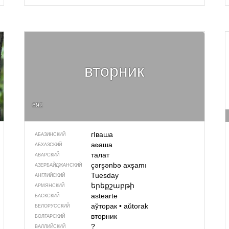
вторник
692
гIваша
АБАЗИНСКИЙ
аҩаша
АБХАЗСКИЙ
талат
АВАРСКИЙ
çərşənbə axşamı
АЗЕРБАЙДЖАН­СКИЙ
Tuesday
АНГЛИЙСКИЙ
երեքշաբթի
АРМЯНСКИЙ
astearte
БАСКСКИЙ
аўторак
•
aŭtorak
БЕЛОРУССКИЙ
вторник
БОЛГАРСКИЙ
?
ВАЛЛИЙСКИЙ