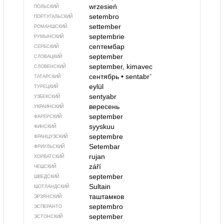
wrzesień
ПОЛЬСКИЙ
setembro
ПОРТУГАЛЬСКИЙ
settember
РОМАНШСКИЙ
septembrie
РУМЫНСКИЙ
септембар
СЕРБСКИЙ
september
СЛОВАЦКИЙ
september, kimavec
СЛОВЕНСКИЙ
сентябрь
•
sentabr’
ТАТАРСКИЙ
eylül
ТУРЕЦКИЙ
sentyabr
УЗБЕКСКИЙ
вересень
УКРАИНСКИЙ
september
ФАРЕРСКИЙ
syyskuu
ФИНСКИЙ
septembre
ФРАНЦУЗСКИЙ
Setembar
ФРИУЛЬСКИЙ
rujan
ХОРВАТСКИЙ
září
ЧЕШСКИЙ
september
ШВЕДСКИЙ
Sultain
ШОТЛАНДСКИЙ
таштамков
ЭРЗЯНСКИЙ
septembro
ЭСПЕРАНТО
september
ЭСТОНСКИЙ