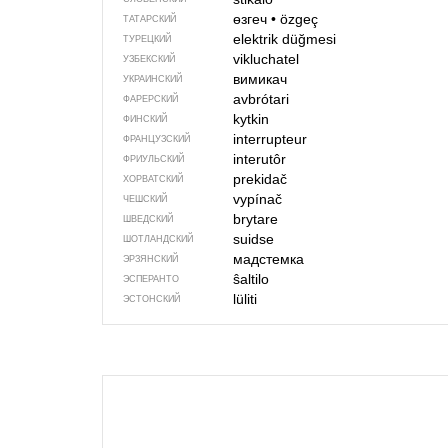
өзгеч
•
özgeç
ТАТАРСКИЙ
elektrik düğmesi
ТУРЕЦКИЙ
vikluchatel
УЗБЕКСКИЙ
вимикач
УКРАИНСКИЙ
avbrótari
ФАРЕРСКИЙ
kytkin
ФИНСКИЙ
interrupteur
ФРАНЦУЗСКИЙ
interutôr
ФРИУЛЬСКИЙ
prekidač
ХОРВАТСКИЙ
vypínač
ЧЕШСКИЙ
brytare
ШВЕДСКИЙ
suidse
ШОТЛАНДСКИЙ
мадстемка
ЭРЗЯНСКИЙ
ŝaltilo
ЭСПЕРАНТО
lüliti
ЭСТОНСКИЙ