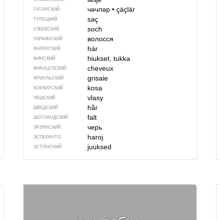
чәчләр
•
çäçlär
ТАТАРСКИЙ
saç
ТУРЕЦКИЙ
soch
УЗБЕКСКИЙ
волосся
УКРАИНСКИЙ
hár
ФАРЕРСКИЙ
hiukset, tukka
ФИНСКИЙ
cheveux
ФРАНЦУЗСКИЙ
grisaie
ФРИУЛЬСКИЙ
kosa
ХОРВАТСКИЙ
vlasy
ЧЕШСКИЙ
hår
ШВЕДСКИЙ
falt
ШОТЛАНДСКИЙ
черь
ЭРЗЯНСКИЙ
haroj
ЭСПЕРАНТО
juuksed
ЭСТОНСКИЙ