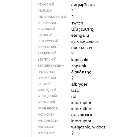
аиԥырҟьага
АБХАЗСКИЙ
?
АВАРСКИЙ
?
АЗЕРБАЙДЖАН­СКИЙ
switch
АНГЛИЙСКИЙ
անջատիչ
АРМЯНСКИЙ
etengailu
БАСКСКИЙ
выключальнік
БЕЛОРУССКИЙ
прекъсвач
БОЛГАРСКИЙ
?
ВАЛЛИЙСКИЙ
kapcsoló
ВЕНГЕРСКИЙ
zapinak
ВЕРХНЕЛУЖИЦКИЙ
διακόπτης
ГРЕЧЕСКИЙ
?
ГРУЗИНСКИЙ
afbryder
ДАТСКИЙ
lasc
ИРЛАНДСКИЙ
rofi
ИСЛАНДСКИЙ
interruptor
ИСПАНСКИЙ
interruttore
ИТАЛЬЯНСКИЙ
ажыратқыш
КАЗАХСКИЙ
interruptor
КАТАЛАНСКИЙ
wëłącznik, widôcz
КАШУБСКИЙ
?
КИРГИЗСКИЙ