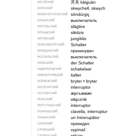
开关
kāiguān
КИТАЙСКИЙ
skwychell, skwych
КОРНСКИЙ
söndürgiç
КРЫМСКО­ТАТАРСКИЙ
выключатель
КУМЫКСКИЙ
slāgtivs
ЛАТГАЛЬСКИЙ
slēdzis
ЛАТЫШСКИЙ
jungìklis
ЛИТОВСКИЙ
Schalter
ЛЮКСЕМБУРГСКИЙ
прекинувач
МАКЕДОНСКИЙ
выключатель
МОСКАЛЬСКИЙ
der Schalter
НЕМЕЦКИЙ
schakelaar
НИДЕРЛАНДСКИЙ
šalter
НИЖНЕЛУЖИЦКИЙ
bryter
•
brytar
НОРВЕЖСКИЙ
interruptor
ОКСИТАНСКИЙ
ӕргъӕвӕг
ОСЕТИНСКИЙ
włącznik
ПОЛЬСКИЙ
interruptor
ПОРТУГАЛЬСКИЙ
clavella, interruptur
РОМАНШСКИЙ
un întrerupător
РУМЫНСКИЙ
прекидач
СЕРБСКИЙ
vypínač
СЛОВАЦКИЙ
stikalo
СЛОВЕНСКИЙ