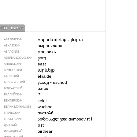
690 – восток
марагIатшкIарыцIырта
АБАЗИНСКИЙ
амрагылара
АБХАЗСКИЙ
машрикъ
АВАРСКИЙ
şərq
АЗЕРБАЙДЖАН­СКИЙ
east
АНГЛИЙСКИЙ
արևելք
АРМЯНСКИЙ
ekialde
БАСКСКИЙ
усход
•
uschod
БЕЛОРУССКИЙ
изток
БОЛГАРСКИЙ
?
ВАЛЛИЙСКИЙ
kelet
ВЕНГЕРСКИЙ
wuchod
ВЕРХНЕЛУЖИЦКИЙ
ανατολή
ГРЕЧЕСКИЙ
აღმოსავლეთი
ɑɣmɔsɑvlɛtʰi
ГРУЗИНСКИЙ
øst
ДАТСКИЙ
oirthear
ИРЛАНДСКИЙ