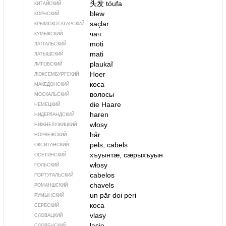
头发
tóufa
КИТАЙСКИЙ
blew
КОРНСКИЙ
saçlar
КРЫМСКО­ТАТАРСКИЙ
чач
КУМЫКСКИЙ
moti
ЛАТГАЛЬСКИЙ
mati
ЛАТЫШСКИЙ
plaukaĩ
ЛИТОВСКИЙ
Hoer
ЛЮКСЕМБУРГСКИЙ
коса
МАКЕДОНСКИЙ
волосы
МОСКАЛЬСКИЙ
die Haare
НЕМЕЦКИЙ
haren
НИДЕРЛАНДСКИЙ
włosy
НИЖНЕЛУЖИЦКИЙ
hår
НОРВЕЖСКИЙ
pels, cabels
ОКСИТАНСКИЙ
хъуынтӕ, сӕрыхъуын
ОСЕТИНСКИЙ
włosy
ПОЛЬСКИЙ
cabelos
ПОРТУГАЛЬСКИЙ
chavels
РОМАНШСКИЙ
un păr
doi peri
РУМЫНСКИЙ
коса
СЕРБСКИЙ
vlasy
СЛОВАЦКИЙ
lasje
СЛОВЕНСКИЙ