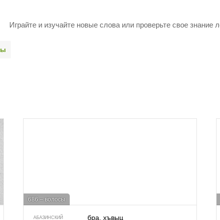
Играйте и изучайте новые слова или про­верьте свое знание л
ды
686 – волосы
бра, хъвыц
АБАЗИНСКИЙ