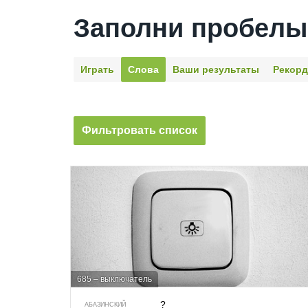
Заполни пробелы
Играть
Слова
Ваши результаты
Рекор
Фильтровать список
685 – выключатель
?
АБАЗИНСКИЙ