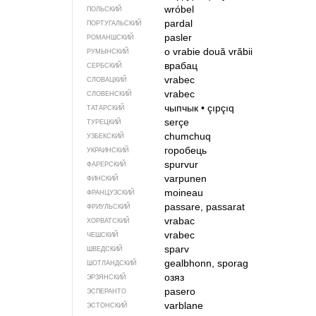
wróbel
ПОЛЬСКИЙ
pardal
ПОРТУГАЛЬСКИЙ
pasler
РОМАНШСКИЙ
o vrabie
două vrăbii
РУМЫНСКИЙ
врабац
СЕРБСКИЙ
vrabec
СЛОВАЦКИЙ
vrabec
СЛОВЕНСКИЙ
чыпчык
•
çıpçıq
ТАТАРСКИЙ
serçe
ТУРЕЦКИЙ
chumchuq
УЗБЕКСКИЙ
горобець
УКРАИНСКИЙ
spurvur
ФАРЕРСКИЙ
varpunen
ФИНСКИЙ
moineau
ФРАНЦУЗСКИЙ
passare, passarat
ФРИУЛЬСКИЙ
vrabac
ХОРВАТСКИЙ
vrabec
ЧЕШСКИЙ
sparv
ШВЕДСКИЙ
gealbhonn, sporag
ШОТЛАНДСКИЙ
озяз
ЭРЗЯНСКИЙ
pasero
ЭСПЕРАНТО
varblane
ЭСТОНСКИЙ