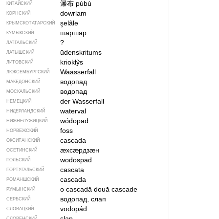
瀑布
pùbù
КИТАЙСКИЙ
dowrlam
КОРНСКИЙ
şelâle
КРЫМСКО­ТАТАРСКИЙ
шаршар
КУМЫКСКИЙ
?
ЛАТГАЛЬСКИЙ
ūdenskritums
ЛАТЫШСКИЙ
krioklỹs
ЛИТОВСКИЙ
Waasserfall
ЛЮКСЕМБУРГСКИЙ
водопад
МАКЕДОНСКИЙ
водопад
МОСКАЛЬСКИЙ
der Wasserfall
НЕМЕЦКИЙ
waterval
НИДЕРЛАНДСКИЙ
wódopad
НИЖНЕЛУЖИЦКИЙ
foss
НОРВЕЖСКИЙ
cascada
ОКСИТАНСКИЙ
ӕхсӕрдзӕн
ОСЕТИНСКИЙ
wodospad
ПОЛЬСКИЙ
cascata
ПОРТУГАЛЬСКИЙ
cascada
РОМАНШСКИЙ
o cascadă
două cascade
РУМЫНСКИЙ
водопад, слап
СЕРБСКИЙ
vodopád
СЛОВАЦКИЙ
slap
СЛОВЕНСКИЙ