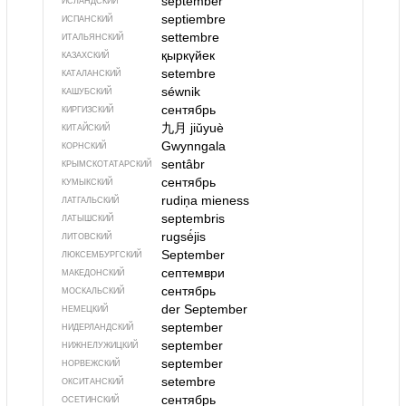
september
ИСЛАНДСКИЙ
septiembre
ИСПАНСКИЙ
settembre
ИТАЛЬЯНСКИЙ
қыркүйек
КАЗАХСКИЙ
setembre
КАТАЛАНСКИЙ
séwnik
КАШУБСКИЙ
сентябрь
КИРГИЗСКИЙ
九月
jiǔyuè
КИТАЙСКИЙ
Gwynngala
КОРНСКИЙ
sentâbr
КРЫМСКО­ТАТАРСКИЙ
сентябрь
КУМЫКСКИЙ
rudiņa mieness
ЛАТГАЛЬСКИЙ
septembris
ЛАТЫШСКИЙ
rugsė́jis
ЛИТОВСКИЙ
September
ЛЮКСЕМБУРГСКИЙ
септември
МАКЕДОНСКИЙ
сентябрь
МОСКАЛЬСКИЙ
der September
НЕМЕЦКИЙ
september
НИДЕРЛАНДСКИЙ
september
НИЖНЕЛУЖИЦКИЙ
september
НОРВЕЖСКИЙ
setembre
ОКСИТАНСКИЙ
сентябрь
ОСЕТИНСКИЙ