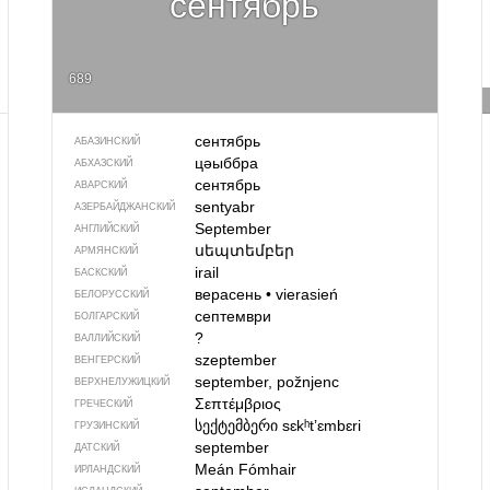
сентябрь
689
сентябрь
АБАЗИНСКИЙ
цәыббра
АБХАЗСКИЙ
сентябрь
АВАРСКИЙ
sentyabr
АЗЕРБАЙДЖАН­СКИЙ
September
АНГЛИЙСКИЙ
սեպտեմբեր
АРМЯНСКИЙ
irail
БАСКСКИЙ
верасень
•
vierasień
БЕЛОРУССКИЙ
септември
БОЛГАРСКИЙ
?
ВАЛЛИЙСКИЙ
szeptember
ВЕНГЕРСКИЙ
september, požnjenc
ВЕРХНЕЛУЖИЦКИЙ
Σεπτέμβριος
ГРЕЧЕСКИЙ
სექტემბერი
sɛkʰtʼɛmbɛri
ГРУЗИНСКИЙ
september
ДАТСКИЙ
Meán Fómhair
ИРЛАНДСКИЙ