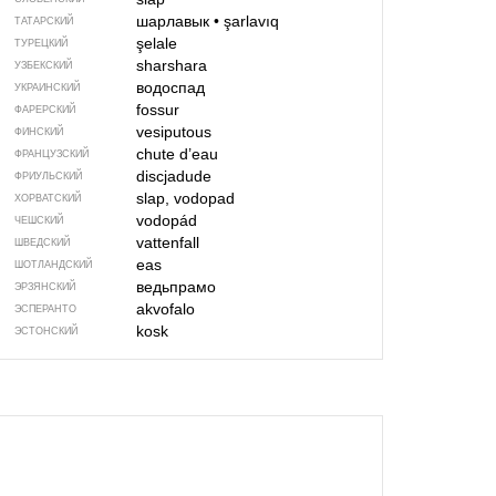
шарлавык
•
şarlavıq
ТАТАРСКИЙ
şelale
ТУРЕЦКИЙ
sharshara
УЗБЕКСКИЙ
водоспад
УКРАИНСКИЙ
fossur
ФАРЕРСКИЙ
vesiputous
ФИНСКИЙ
chute d’eau
ФРАНЦУЗСКИЙ
discjadude
ФРИУЛЬСКИЙ
slap, vodopad
ХОРВАТСКИЙ
vodopád
ЧЕШСКИЙ
vattenfall
ШВЕДСКИЙ
eas
ШОТЛАНДСКИЙ
ведьпрамо
ЭРЗЯНСКИЙ
akvofalo
ЭСПЕРАНТО
kosk
ЭСТОНСКИЙ