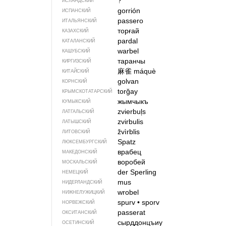
?
ИСЛАНДСКИЙ
gorrión
ИСПАНСКИЙ
passero
ИТАЛЬЯНСКИЙ
торғай
КАЗАХСКИЙ
pardal
КАТАЛАНСКИЙ
warbel
КАШУБСКИЙ
таранчы
КИРГИЗСКИЙ
麻雀
máquè
КИТАЙСКИЙ
golvan
КОРНСКИЙ
torğay
КРЫМСКО­ТАТАРСКИЙ
жымчыкъ
КУМЫКСКИЙ
zvierbuļs
ЛАТГАЛЬСКИЙ
zvirbulis
ЛАТЫШСКИЙ
žvìrblis
ЛИТОВСКИЙ
Spatz
ЛЮКСЕМБУРГСКИЙ
врабец
МАКЕДОНСКИЙ
воробей
МОСКАЛЬСКИЙ
der Sperling
НЕМЕЦКИЙ
mus
НИДЕРЛАНДСКИЙ
wrobel
НИЖНЕЛУЖИЦКИЙ
spurv
•
sporv
НОРВЕЖСКИЙ
passerat
ОКСИТАНСКИЙ
сырддонцъиу
ОСЕТИНСКИЙ