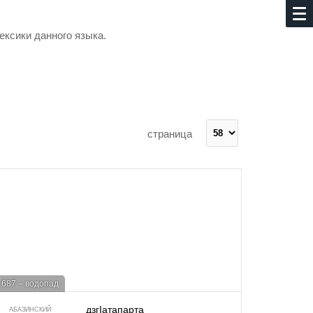
ексики данного языка.
страница
687 – водопад
дзгIатапарта
АБАЗИНСКИЙ