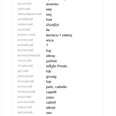
ахахәы
АБХАЗСКИЙ
кар
АВАРСКИЙ
saç
АЗЕРБАЙДЖАН­СКИЙ
hair
АНГЛИЙСКИЙ
մազեր
АРМЯНСКИЙ
ile
БАСКСКИЙ
валасы
•
vałasy
БЕЛОРУССКИЙ
коса
БОЛГАРСКИЙ
?
ВАЛЛИЙСКИЙ
haj
ВЕНГЕРСКИЙ
włosy
ВЕРХНЕЛУЖИЦКИЙ
μαλλιά
ГРЕЧЕСКИЙ
თმები
tʰmɛbi
ГРУЗИНСКИЙ
hår
ДАТСКИЙ
gruaig
ИРЛАНДСКИЙ
hár
ИСЛАНДСКИЙ
pelo, cabello
ИСПАНСКИЙ
capelli
ИТАЛЬЯНСКИЙ
шаш
КАЗАХСКИЙ
cabell
КАТАЛАНСКИЙ
włosë
КАШУБСКИЙ
чач
КИРГИЗСКИЙ