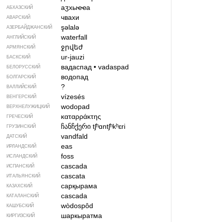
аӡхыҽҽа
АБХАЗСКИЙ
чвахи
АВАРСКИЙ
şəlalə
АЗЕРБАЙДЖАН­СКИЙ
waterfall
АНГЛИЙСКИЙ
ջրվեժ
АРМЯНСКИЙ
ur-jauzi
БАСКСКИЙ
вадаспад
•
vadaspad
БЕЛОРУССКИЙ
водопад
БОЛГАРСКИЙ
?
ВАЛЛИЙСКИЙ
vízesés
ВЕНГЕРСКИЙ
wodopad
ВЕРХНЕЛУЖИЦКИЙ
καταρράκτης
ГРЕЧЕСКИЙ
ჩანჩქერი
tʃʰɑntʃʰkʰɛri
ГРУЗИНСКИЙ
vandfald
ДАТСКИЙ
eas
ИРЛАНДСКИЙ
foss
ИСЛАНДСКИЙ
cascada
ИСПАНСКИЙ
cascata
ИТАЛЬЯНСКИЙ
сарқырама
КАЗАХСКИЙ
cascada
КАТАЛАНСКИЙ
wòdospôd
КАШУБСКИЙ
шаркыратма
КИРГИЗСКИЙ