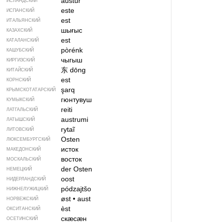
austur
ИСЛАНДСКИЙ
este
ИСПАНСКИЙ
est
ИТАЛЬЯНСКИЙ
шығыс
КАЗАХСКИЙ
est
КАТАЛАНСКИЙ
pòrénk
КАШУБСКИЙ
чыгыш
КИРГИЗСКИЙ
东
dōng
КИТАЙСКИЙ
est
КОРНСКИЙ
şarq
КРЫМСКО­ТАТАРСКИЙ
гюнтувуш
КУМЫКСКИЙ
reiti
ЛАТГАЛЬСКИЙ
austrumi
ЛАТЫШСКИЙ
rytaĩ
ЛИТОВСКИЙ
Osten
ЛЮКСЕМБУРГСКИЙ
исток
МАКЕДОНСКИЙ
восток
МОСКАЛЬСКИЙ
der Osten
НЕМЕЦКИЙ
oost
НИДЕРЛАНДСКИЙ
pódzajtšo
НИЖНЕЛУЖИЦКИЙ
øst
•
aust
НОРВЕЖСКИЙ
èst
ОКСИТАНСКИЙ
скӕсӕн
ОСЕТИНСКИЙ