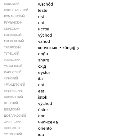
wschód
ПОЛЬСКИЙ
leste
ПОРТУГАЛЬСКИЙ
ost
РОМАНШСКИЙ
est
РУМЫНСКИЙ
исток
СЕРБСКИЙ
východ
СЛОВАЦКИЙ
vzhod
СЛОВЕНСКИЙ
көнчыгыш
•
könçığış
ТАТАРСКИЙ
doğu
ТУРЕЦКИЙ
sharq
УЗБЕКСКИЙ
схід
УКРАИНСКИЙ
eystur
ФАРЕРСКИЙ
itä
ФИНСКИЙ
est
ФРАНЦУЗСКИЙ
est
ФРИУЛЬСКИЙ
istok
ХОРВАТСКИЙ
východ
ЧЕШСКИЙ
öster
ШВЕДСКИЙ
ear
ШОТЛАНДСКИЙ
чилисема
ЭРЗЯНСКИЙ
oriento
ЭСПЕРАНТО
ida
ЭСТОНСКИЙ