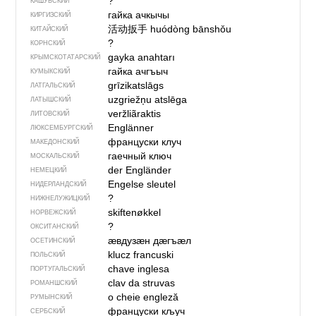
?
КАШУБСКИЙ
гайка ачкычы
КИРГИЗСКИЙ
活动扳手
huódòng bānshǒu
КИТАЙСКИЙ
?
КОРНСКИЙ
gayka anahtarı
КРЫМСКО­ТАТАРСКИЙ
гайка ачгъыч
КУМЫКСКИЙ
grīzikatslāgs
ЛАТГАЛЬСКИЙ
uzgriežņu atslēga
ЛАТЫШСКИЙ
veržliãraktis
ЛИТОВСКИЙ
Englänner
ЛЮКСЕМБУРГСКИЙ
француски клуч
МАКЕДОНСКИЙ
гаечный ключ
МОСКАЛЬСКИЙ
der Engländer
НЕМЕЦКИЙ
Engelse sleutel
НИДЕРЛАНДСКИЙ
?
НИЖНЕЛУЖИЦКИЙ
skiftenøkkel
НОРВЕЖСКИЙ
?
ОКСИТАНСКИЙ
ӕвдузӕн дӕгъӕл
ОСЕТИНСКИЙ
klucz francuski
ПОЛЬСКИЙ
chave inglesa
ПОРТУГАЛЬСКИЙ
clav da struvas
РОМАНШСКИЙ
o cheie engleză
РУМЫНСКИЙ
француски кључ
СЕРБСКИЙ