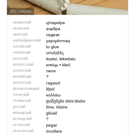
241 – клеить
цIларкIра
АБАЗИНСКИЙ
аҷабра
АБХАЗСКИЙ
седезе
АВАРСКИЙ
yapışdırmaq
АЗЕРБАЙДЖАН­СКИЙ
to glue
АНГЛИЙСКИЙ
սոսնձել
АРМЯНСКИЙ
itsatsi, lekedatu
БАСКСКИЙ
клеіць
•
kleić
БЕЛОРУССКИЙ
лепя
БОЛГАРСКИЙ
?
ВАЛЛИЙСКИЙ
ragaszt
ВЕНГЕРСКИЙ
lěpić
ВЕРХНЕЛУЖИЦКИЙ
κολλάω
ГРЕЧЕСКИЙ
დაწებება
dɑtsʼɛbɛbɑ
ГРУЗИНСКИЙ
lime, klistre
ДАТСКИЙ
gliúáil
ИРЛАНДСКИЙ
?
ИСЛАНДСКИЙ
pegar
ИСПАНСКИЙ
incollare
ИТАЛЬЯНСКИЙ