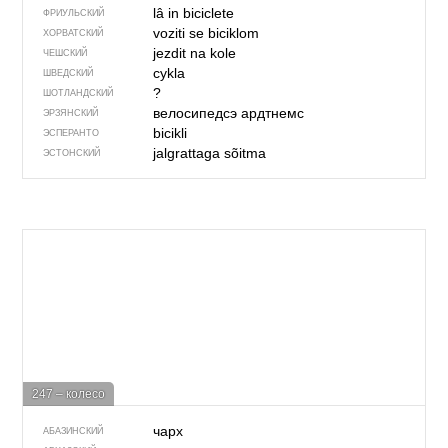
lâ in biciclete
ФРИУЛЬСКИЙ
voziti se biciklom
ХОРВАТСКИЙ
jezdit na kole
ЧЕШСКИЙ
cykla
ШВЕДСКИЙ
?
ШОТЛАНДСКИЙ
велосипедсэ ардтнемс
ЭРЗЯНСКИЙ
bicikli
ЭСПЕРАНТО
jalgrattaga sõitma
ЭСТОНСКИЙ
247 – колесо
чарх
АБАЗИНСКИЙ