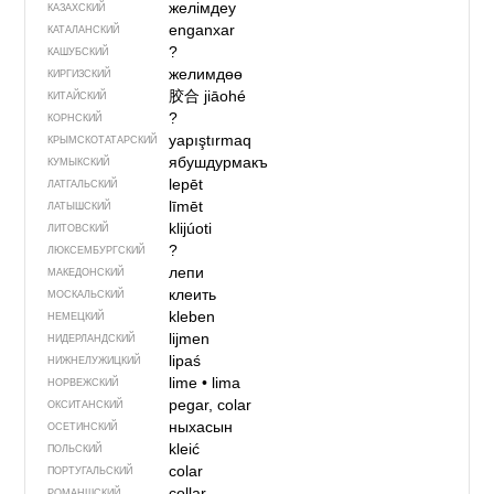
желімдеу
КАЗАХСКИЙ
enganxar
КАТАЛАНСКИЙ
?
КАШУБСКИЙ
желимдөө
КИРГИЗСКИЙ
胶合
jiāohé
КИТАЙСКИЙ
?
КОРНСКИЙ
yapıştırmaq
КРЫМСКО­ТАТАРСКИЙ
ябушдурмакъ
КУМЫКСКИЙ
lepēt
ЛАТГАЛЬСКИЙ
līmēt
ЛАТЫШСКИЙ
klijúoti
ЛИТОВСКИЙ
?
ЛЮКСЕМБУРГСКИЙ
лепи
МАКЕДОНСКИЙ
клеить
МОСКАЛЬСКИЙ
kleben
НЕМЕЦКИЙ
lijmen
НИДЕРЛАНДСКИЙ
lipaś
НИЖНЕЛУЖИЦКИЙ
lime
•
lima
НОРВЕЖСКИЙ
pegar, colar
ОКСИТАНСКИЙ
ныхасын
ОСЕТИНСКИЙ
kleić
ПОЛЬСКИЙ
colar
ПОРТУГАЛЬСКИЙ
collar
РОМАНШСКИЙ