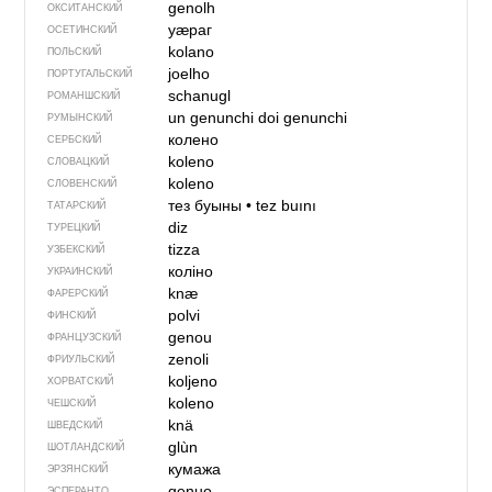
genolh
ОКСИТАНСКИЙ
уӕраг
ОСЕТИНСКИЙ
kolano
ПОЛЬСКИЙ
joelho
ПОРТУГАЛЬСКИЙ
schanugl
РОМАНШСКИЙ
un genunchi
doi genunchi
РУМЫНСКИЙ
колено
СЕРБСКИЙ
koleno
СЛОВАЦКИЙ
koleno
СЛОВЕНСКИЙ
тез буыны
•
tez buını
ТАТАРСКИЙ
diz
ТУРЕЦКИЙ
tizza
УЗБЕКСКИЙ
коліно
УКРАИНСКИЙ
knæ
ФАРЕРСКИЙ
polvi
ФИНСКИЙ
genou
ФРАНЦУЗСКИЙ
zenoli
ФРИУЛЬСКИЙ
koljeno
ХОРВАТСКИЙ
koleno
ЧЕШСКИЙ
knä
ШВЕДСКИЙ
glùn
ШОТЛАНДСКИЙ
кумажа
ЭРЗЯНСКИЙ
genuo
ЭСПЕРАНТО