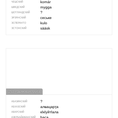
komár
ЧЕШСКИЙ
mygga
ШВЕДСКИЙ
?
ШОТЛАНДСКИЙ
сеське
ЭРЗЯНСКИЙ
kulo
ЭСПЕРАНТО
sääsk
ЭСТОНСКИЙ
250 – дымовая труба
?
АБАЗИНСКИЙ
алҩацарҭа
АБХАЗСКИЙ
кIкIуйтIала
АВАРСКИЙ
baca
АЗЕРБАЙДЖАН­СКИЙ