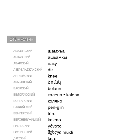
245 – колено
щамхъа
АБАЗИНСКИЙ
ашьамхы
АБХАЗСКИЙ
наку
АВАРСКИЙ
diz
АЗЕРБАЙДЖАН­СКИЙ
knee
АНГЛИЙСКИЙ
ծունկ
АРМЯНСКИЙ
belaun
БАСКСКИЙ
калена
•
kalena
БЕЛОРУССКИЙ
коляно
БОЛГАРСКИЙ
pen-glin
ВАЛЛИЙСКИЙ
térd
ВЕНГЕРСКИЙ
koleno
ВЕРХНЕЛУЖИЦКИЙ
γόνατο
ГРЕЧЕСКИЙ
მუხლი
muxli
ГРУЗИНСКИЙ
knæ
ДАТСКИЙ