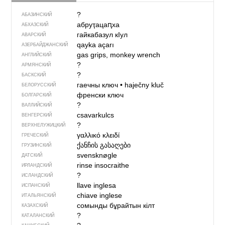
?
АБАЗИНСКИЙ
абруҭацаԥха
АБХАЗСКИЙ
гайкабазул кIул
АВАРСКИЙ
qayka açarı
АЗЕРБАЙДЖАН­СКИЙ
gas grips, monkey wrench
АНГЛИЙСКИЙ
?
АРМЯНСКИЙ
?
БАСКСКИЙ
гаечны ключ
•
haječny kluč
БЕЛОРУССКИЙ
френски ключ
БОЛГАРСКИЙ
?
ВАЛЛИЙСКИЙ
csavarkulcs
ВЕНГЕРСКИЙ
?
ВЕРХНЕЛУЖИЦКИЙ
γαλλικό κλειδί
ГРЕЧЕСКИЙ
ქანჩის გასაღები
ГРУЗИНСКИЙ
svensknøgle
ДАТСКИЙ
rinse insocraithe
ИРЛАНДСКИЙ
?
ИСЛАНДСКИЙ
llave inglesa
ИСПАНСКИЙ
chiave inglese
ИТАЛЬЯНСКИЙ
сомынды бұрайтын кілт
КАЗАХСКИЙ
?
КАТАЛАНСКИЙ