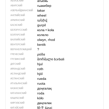
агьежь
АБХАЗСКИЙ
гьакибер
АВАРСКИЙ
təkər
АЗЕРБАЙДЖАН­СКИЙ
wheel
АНГЛИЙСКИЙ
անիվ
АРМЯНСКИЙ
gurpil
БАСКСКИЙ
кола
•
koła
БЕЛОРУССКИЙ
колело
БОЛГАРСКИЙ
olwyn, rhod
ВАЛЛИЙСКИЙ
kerék
ВЕНГЕРСКИЙ
?
ВЕРХНЕЛУЖИЦКИЙ
ρόδα
ГРЕЧЕСКИЙ
ბორბალი
bɔrbɑli
ГРУЗИНСКИЙ
hjul
ДАТСКИЙ
roth
ИРЛАНДСКИЙ
hjól
ИСЛАНДСКИЙ
rueda
ИСПАНСКИЙ
ruota
ИТАЛЬЯНСКИЙ
доңғалақ
КАЗАХСКИЙ
roda
КАТАЛАНСКИЙ
kòło
КАШУБСКИЙ
дөңгөлөк
КИРГИЗСКИЙ
轮子
lúnzi
КИТАЙСКИЙ