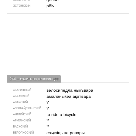
põlv
ЭСТОНСКИЙ
246 – ездить на велосипеде
велосипедла ны­къвара
АБАЗИНСКИЙ
амаланыҟәа ақәтәара
АБХАЗСКИЙ
?
АВАРСКИЙ
?
АЗЕРБАЙДЖАН­СКИЙ
to ride a bicycle
АНГЛИЙСКИЙ
?
АРМЯНСКИЙ
?
БАСКСКИЙ
езьдзіць на ровары
БЕЛОРУССКИЙ