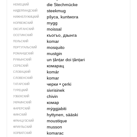
die Stechmücke
НЕМЕЦКИЙ
steekmug
НИДЕРЛАНДСКИЙ
pšyca, kuntwora
НИЖНЕЛУЖИЦКИЙ
mygg
НОРВЕЖСКИЙ
moissal
ОКСИТАНСКИЙ
къогъо, дзынга
ОСЕТИНСКИЙ
komar
ПОЛЬСКИЙ
mosquito
ПОРТУГАЛЬСКИЙ
mustgin
РОМАНШСКИЙ
un țânțar
doi țânțari
РУМЫНСКИЙ
комарац
СЕРБСКИЙ
komár
СЛОВАЦКИЙ
komar
СЛОВЕНСКИЙ
черки
•
çerki
ТАТАРСКИЙ
sivrisinek
ТУРЕЦКИЙ
chivin
УЗБЕКСКИЙ
комар
УКРАИНСКИЙ
mýggjabiti
ФАРЕРСКИЙ
hyttynen, sääski
ФИНСКИЙ
moustique
ФРАНЦУЗСКИЙ
musson
ФРИУЛЬСКИЙ
komarac
ХОРВАТСКИЙ