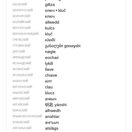
giltza
БАСКСКИЙ
ключ
•
kluč
БЕЛОРУССКИЙ
ключ
БОЛГАРСКИЙ
allwedd
ВАЛЛИЙСКИЙ
kulcs
ВЕНГЕРСКИЙ
kluč
ВЕРХНЕЛУЖИЦКИЙ
κλειδί
ГРЕЧЕСКИЙ
გასაღები
gɑsɑɣɛbi
ГРУЗИНСКИЙ
nøgle
ДАТСКИЙ
eochair
ИРЛАНДСКИЙ
lykill
ИСЛАНДСКИЙ
llave
ИСПАНСКИЙ
chiave
ИТАЛЬЯНСКИЙ
кілт
КАЗАХСКИЙ
clau
КАТАЛАНСКИЙ
klucz
КАШУБСКИЙ
ачкыч
КИРГИЗСКИЙ
钥匙
yàoshi
КИТАЙСКИЙ
alhwedh
КОРНСКИЙ
anahtar
КРЫМСКО­ТАТАРСКИЙ
ачгъыч
КУМЫКСКИЙ
atslāgs
ЛАТГАЛЬСКИЙ