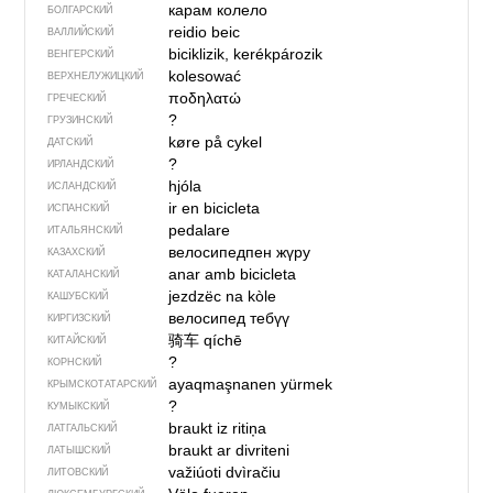
карам колело
БОЛГАРСКИЙ
reidio beic
ВАЛЛИЙСКИЙ
biciklizik, kerékpározik
ВЕНГЕРСКИЙ
kolesować
ВЕРХНЕЛУЖИЦКИЙ
ποδηλατώ
ГРЕЧЕСКИЙ
?
ГРУЗИНСКИЙ
køre på cykel
ДАТСКИЙ
?
ИРЛАНДСКИЙ
hjóla
ИСЛАНДСКИЙ
ir en bicicleta
ИСПАНСКИЙ
pedalare
ИТАЛЬЯНСКИЙ
велосипедпен жүру
КАЗАХСКИЙ
anar amb bicicleta
КАТАЛАНСКИЙ
jezdzëc na kòle
КАШУБСКИЙ
велосипед тебүү
КИРГИЗСКИЙ
骑车
qíchē
КИТАЙСКИЙ
?
КОРНСКИЙ
ayaqmaşnanen yürmek
КРЫМСКО­ТАТАРСКИЙ
?
КУМЫКСКИЙ
braukt iz ritiņa
ЛАТГАЛЬСКИЙ
braukt ar divriteni
ЛАТЫШСКИЙ
važiúoti dvìračiu
ЛИТОВСКИЙ