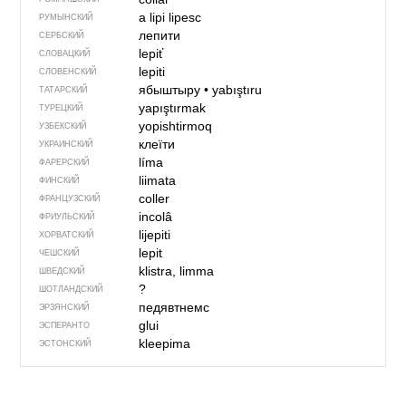
a lipi
lipesc
РУМЫНСКИЙ
лепити
СЕРБСКИЙ
lepiť
СЛОВАЦКИЙ
lepiti
СЛОВЕНСКИЙ
ябыштыру
•
yabıştıru
ТАТАРСКИЙ
yapıştırmak
ТУРЕЦКИЙ
yopishtirmoq
УЗБЕКСКИЙ
клеїти
УКРАИНСКИЙ
líma
ФАРЕРСКИЙ
liimata
ФИНСКИЙ
coller
ФРАНЦУЗСКИЙ
incolâ
ФРИУЛЬСКИЙ
lijepiti
ХОРВАТСКИЙ
lepit
ЧЕШСКИЙ
klistra, limma
ШВЕДСКИЙ
?
ШОТЛАНДСКИЙ
педявтнемс
ЭРЗЯНСКИЙ
glui
ЭСПЕРАНТО
kleepima
ЭСТОНСКИЙ