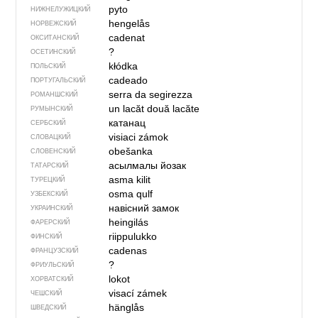
pyto
НИЖНЕЛУЖИЦКИЙ
hengelås
НОРВЕЖСКИЙ
cadenat
ОКСИТАНСКИЙ
?
ОСЕТИНСКИЙ
kłódka
ПОЛЬСКИЙ
cadeado
ПОРТУГАЛЬСКИЙ
serra da segirezza
РОМАНШСКИЙ
un lacăt
două lacăte
РУМЫНСКИЙ
катанац
СЕРБСКИЙ
visiaci zámok
СЛОВАЦКИЙ
obešanka
СЛОВЕНСКИЙ
асылмалы йозак
ТАТАРСКИЙ
asma kilit
ТУРЕЦКИЙ
osma qulf
УЗБЕКСКИЙ
навісний замок
УКРАИНСКИЙ
heingilás
ФАРЕРСКИЙ
riippulukko
ФИНСКИЙ
cadenas
ФРАНЦУЗСКИЙ
?
ФРИУЛЬСКИЙ
lokot
ХОРВАТСКИЙ
visací zámek
ЧЕШСКИЙ
hänglås
ШВЕДСКИЙ