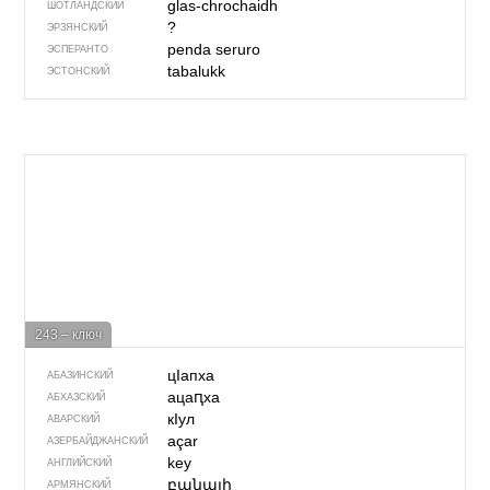
glas-chrochaidh
ШОТЛАНДСКИЙ
?
ЭРЗЯНСКИЙ
penda seruro
ЭСПЕРАНТО
tabalukk
ЭСТОНСКИЙ
243 – ключ
цIапха
АБАЗИНСКИЙ
ацаԥха
АБХАЗСКИЙ
кIул
АВАРСКИЙ
açar
АЗЕРБАЙДЖАН­СКИЙ
key
АНГЛИЙСКИЙ
բանալի
АРМЯНСКИЙ