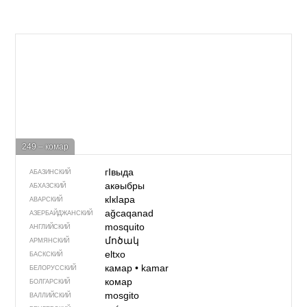
249 – комар
гIвыда
АБАЗИНСКИЙ
акәыбры
АБХАЗСКИЙ
кIкIара
АВАРСКИЙ
ağcaqanad
АЗЕРБАЙДЖАН­СКИЙ
mosquito
АНГЛИЙСКИЙ
մոծակ
АРМЯНСКИЙ
eltxo
БАСКСКИЙ
камар
•
kamar
БЕЛОРУССКИЙ
комар
БОЛГАРСКИЙ
mosgito
ВАЛЛИЙСКИЙ