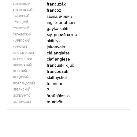
francuzák
СЛОВАЦКИЙ
francoz
СЛОВЕНСКИЙ
гайка ачкычы
ТАТАРСКИЙ
ingiliz anahtarı
ТУРЕЦКИЙ
gayka kaliti
УЗБЕКСКИЙ
мутровий ключ
УКРАИНСКИЙ
skiftilykil
ФАРЕРСКИЙ
jakoavain
ФИНСКИЙ
clé anglaise
ФРАНЦУЗСКИЙ
clâf anglese
ФРИУЛЬСКИЙ
francuski ključ
ХОРВАТСКИЙ
francouzák
ЧЕШСКИЙ
skiftnyckel
ШВЕДСКИЙ
toinnear
ШОТЛАНДСКИЙ
?
ЭРЗЯНСКИЙ
ŝraŭbŝlosilo
ЭСПЕРАНТО
mutrivõti
ЭСТОНСКИЙ