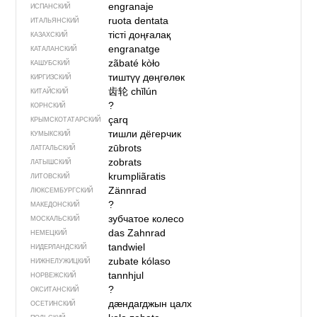
engranaje
ИСПАНСКИЙ
ruota dentata
ИТАЛЬЯНСКИЙ
тісті доңғалақ
КАЗАХСКИЙ
engranatge
КАТАЛАНСКИЙ
zãbaté kòło
КАШУБСКИЙ
тиштүү дөңгөлөк
КИРГИЗСКИЙ
齿轮
chǐlún
КИТАЙСКИЙ
?
КОРНСКИЙ
çarq
КРЫМСКО­ТАТАРСКИЙ
тишли дёгерчик
КУМЫКСКИЙ
zūbrots
ЛАТГАЛЬСКИЙ
zobrats
ЛАТЫШСКИЙ
krumpliãratis
ЛИТОВСКИЙ
Zännrad
ЛЮКСЕМБУРГСКИЙ
?
МАКЕДОНСКИЙ
зубчатое колесо
МОСКАЛЬСКИЙ
das Zahnrad
НЕМЕЦКИЙ
tandwiel
НИДЕРЛАНДСКИЙ
zubate kólaso
НИЖНЕЛУЖИЦКИЙ
tannhjul
НОРВЕЖСКИЙ
?
ОКСИТАНСКИЙ
дӕндагджын цалх
ОСЕТИНСКИЙ