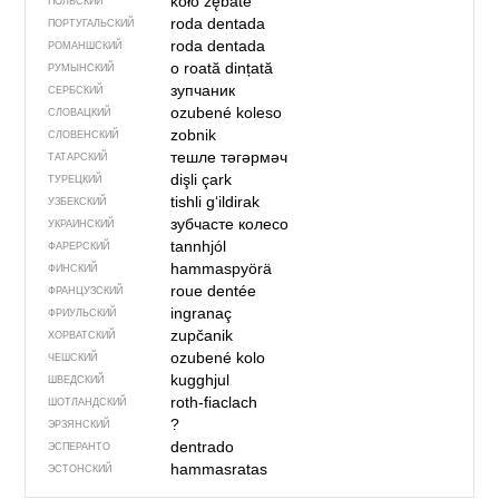
koło zębate
ПОЛЬСКИЙ
roda dentada
ПОРТУГАЛЬСКИЙ
roda dentada
РОМАНШСКИЙ
o roată dințată
РУМЫНСКИЙ
зупчаник
СЕРБСКИЙ
ozubené koleso
СЛОВАЦКИЙ
zobnik
СЛОВЕНСКИЙ
тешле тәгәрмәч
ТАТАРСКИЙ
dişli çark
ТУРЕЦКИЙ
tishli g‘ildirak
УЗБЕКСКИЙ
зубчасте колесо
УКРАИНСКИЙ
tannhjól
ФАРЕРСКИЙ
hammaspyörä
ФИНСКИЙ
roue dentée
ФРАНЦУЗСКИЙ
ingranaç
ФРИУЛЬСКИЙ
zupčanik
ХОРВАТСКИЙ
ozubené kolo
ЧЕШСКИЙ
kugghjul
ШВЕДСКИЙ
roth-fiaclach
ШОТЛАНДСКИЙ
?
ЭРЗЯНСКИЙ
dentrado
ЭСПЕРАНТО
hammasratas
ЭСТОНСКИЙ