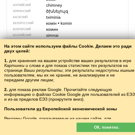
chimney
АНГЛИЙСКИЙ
ծխնելույզ
АРМЯНСКИЙ
tximinia
БАСКСКИЙ
комін
•
komin
БЕЛОРУССКИЙ
комин
БОЛГАРСКИЙ
simnai
ВАЛЛИЙСКИЙ
kémény
ВЕНГЕРСКИЙ
На этом сайте используем файлы Cookie. Делаем это ради
wuheń
ВЕРХНЕЛУЖИЦКИЙ
двух целей:
φουγάρο, καπνοδόχος
ГРЕЧЕСКИЙ
საკვამური
sɑkʼvɑmuri
ГРУЗИНСКИЙ
1.
для хранения на вашем устройстве ваших результатов в игре
Картинки и слова
и для показа статистики тех результатов на
skorsten
ДАТСКИЙ
странице
Ваши результаты
; эти результаты недоступны ишным
simléar
ИРЛАНДСКИЙ
пользователям, мы их не храним, не анализируем и не
reykháfur, skorsteinn
ИСЛАНДСКИЙ
передаем другим лицам;
chimenea
ИСПАНСКИЙ
2.
для показа реклам Google. Прочитайте следующую
ciminiera
ИТАЛЬЯНСКИЙ
информацию о файлах Cookie Google для пользователей из ЕЭЗ
түтіндік
КАЗАХСКИЙ
и из-за пределов ЕЭЗ (прокрутите вниз).
xemeneia
КАТАЛАНСКИЙ
kòmin
КАШУБСКИЙ
Пользователи
из
Европейской экономической зоны
мор
КИРГИЗСКИЙ
Рекламы Google, показываемые на нашем сайте, для
烟囪
yāncōng
КИТАЙСКИЙ
пользователей с ЕЭЗ
не
персонализируются. В такой рекламе
chymbla
КОРНСКИЙ
ОК, понятно.
файлы cookie не используются для персонализации объявлений
bac
КРЫМСКО­ТАТАРСКИЙ
но служат для ограничения частоты показов, подготовки сводных