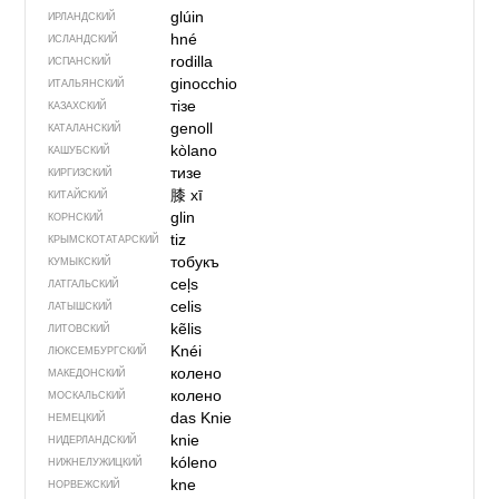
glúin
ИРЛАНДСКИЙ
hné
ИСЛАНДСКИЙ
rodilla
ИСПАНСКИЙ
ginocchio
ИТАЛЬЯНСКИЙ
тізе
КАЗАХСКИЙ
genoll
КАТАЛАНСКИЙ
kòlano
КАШУБСКИЙ
тизе
КИРГИЗСКИЙ
膝
xī
КИТАЙСКИЙ
glin
КОРНСКИЙ
tiz
КРЫМСКО­ТАТАРСКИЙ
тобукъ
КУМЫКСКИЙ
ceļs
ЛАТГАЛЬСКИЙ
celis
ЛАТЫШСКИЙ
kẽlis
ЛИТОВСКИЙ
Knéi
ЛЮКСЕМБУРГСКИЙ
колено
МАКЕДОНСКИЙ
колено
МОСКАЛЬСКИЙ
das Knie
НЕМЕЦКИЙ
knie
НИДЕРЛАНДСКИЙ
kóleno
НИЖНЕЛУЖИЦКИЙ
kne
НОРВЕЖСКИЙ