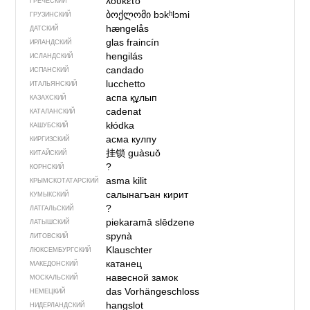
λουκέτο
ГРЕЧЕСКИЙ
ბოქლომი
bɔkʰlɔmi
ГРУЗИНСКИЙ
hængelås
ДАТСКИЙ
glas fraincín
ИРЛАНДСКИЙ
hengilás
ИСЛАНДСКИЙ
candado
ИСПАНСКИЙ
lucchetto
ИТАЛЬЯНСКИЙ
аспа құлып
КАЗАХСКИЙ
cadenat
КАТАЛАНСКИЙ
kłódka
КАШУБСКИЙ
асма кулпу
КИРГИЗСКИЙ
挂锁
guàsuǒ
КИТАЙСКИЙ
?
КОРНСКИЙ
asma kilit
КРЫМСКО­ТАТАРСКИЙ
салынагъан кирит
КУМЫКСКИЙ
?
ЛАТГАЛЬСКИЙ
piekaramā slēdzene
ЛАТЫШСКИЙ
spynà
ЛИТОВСКИЙ
Klauschter
ЛЮКСЕМБУРГСКИЙ
катанец
МАКЕДОНСКИЙ
навесной замок
МОСКАЛЬСКИЙ
das Vorhängeschloss
НЕМЕЦКИЙ
hangslot
НИДЕРЛАНДСКИЙ