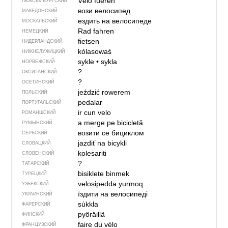
Vëlo fueren
ЛЮКСЕМБУРГСКИЙ
вози велосипед
МАКЕДОНСКИЙ
ездить на велосипеде
МОСКАЛЬСКИЙ
Rad fahren
НЕМЕЦКИЙ
fietsen
НИДЕРЛАНДСКИЙ
kólasowaś
НИЖНЕЛУЖИЦКИЙ
sykle
•
sykla
НОРВЕЖСКИЙ
?
ОКСИТАНСКИЙ
?
ОСЕТИНСКИЙ
jeździć rowerem
ПОЛЬСКИЙ
pedalar
ПОРТУГАЛЬСКИЙ
ir cun velo
РОМАНШСКИЙ
a merge pe bicicletă
РУМЫНСКИЙ
возити се бициклом
СЕРБСКИЙ
jazdiť na bicykli
СЛОВАЦКИЙ
kolesariti
СЛОВЕНСКИЙ
?
ТАТАРСКИЙ
bisiklete binmek
ТУРЕЦКИЙ
velosipedda yurmoq
УЗБЕКСКИЙ
їздити на велосипеді
УКРАИНСКИЙ
súkkla
ФАРЕРСКИЙ
pyöräillä
ФИНСКИЙ
faire du vélo
ФРАНЦУЗСКИЙ