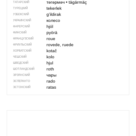
тәгәрмәч
•
tägärmäç
ТАТАРСКИЙ
tekerlek
ТУРЕЦКИЙ
gʻildirak
УЗБЕКСКИЙ
колесо
УКРАИНСКИЙ
hjól
ФАРЕРСКИЙ
pyörä
ФИНСКИЙ
roue
ФРАНЦУЗСКИЙ
rovede, ruede
ФРИУЛЬСКИЙ
kotač
ХОРВАТСКИЙ
kolo
ЧЕШСКИЙ
hjul
ШВЕДСКИЙ
roth
ШОТЛАНДСКИЙ
чары
ЭРЗЯНСКИЙ
rado
ЭСПЕРАНТО
ratas
ЭСТОНСКИЙ