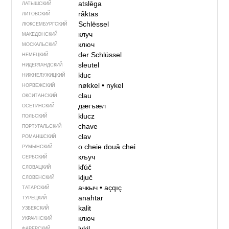
atslēga
ЛАТЫШСКИЙ
rãktas
ЛИТОВСКИЙ
Schlëssel
ЛЮКСЕМБУРГСКИЙ
клуч
МАКЕДОНСКИЙ
ключ
МОСКАЛЬСКИЙ
der Schlüssel
НЕМЕЦКИЙ
sleutel
НИДЕРЛАНДСКИЙ
kluc
НИЖНЕЛУЖИЦКИЙ
nøkkel
•
nykel
НОРВЕЖСКИЙ
clau
ОКСИТАНСКИЙ
дӕгъӕл
ОСЕТИНСКИЙ
klucz
ПОЛЬСКИЙ
chave
ПОРТУГАЛЬСКИЙ
clav
РОМАНШСКИЙ
o cheie
două chei
РУМЫНСКИЙ
кључ
СЕРБСКИЙ
kľúč
СЛОВАЦКИЙ
ključ
СЛОВЕНСКИЙ
ачкыч
•
açqıç
ТАТАРСКИЙ
anahtar
ТУРЕЦКИЙ
kalit
УЗБЕКСКИЙ
ключ
УКРАИНСКИЙ
lykil
ФАРЕРСКИЙ