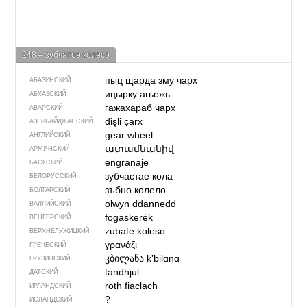
248 – зубчатое колесо
пыц щарда зму чарх
АБАЗИНСКИЙ
ицырку агьежь
АБХАЗСКИЙ
гажахараб чарх
АВАРСКИЙ
dişli çarx
АЗЕРБАЙДЖАН­СКИЙ
gear wheel
АНГЛИЙСКИЙ
ատամնանիվ
АРМЯНСКИЙ
engranaje
БАСКСКИЙ
зубчастае кола
БЕЛОРУССКИЙ
зъбно колело
БОЛГАРСКИЙ
olwyn ddannedd
ВАЛЛИЙСКИЙ
fogaskerék
ВЕНГЕРСКИЙ
zubate koleso
ВЕРХНЕЛУЖИЦКИЙ
γρανάζι
ГРЕЧЕСКИЙ
კბილანა
kʼbilɑnɑ
ГРУЗИНСКИЙ
tandhjul
ДАТСКИЙ
roth fiaclach
ИРЛАНДСКИЙ
?
ИСЛАНДСКИЙ