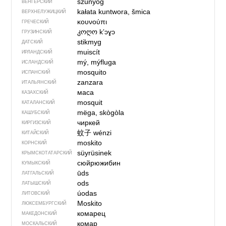
szúnyog
ВЕНГЕРСКИЙ
kałata kuntwora, šmica
ВЕРХНЕЛУЖИЦКИЙ
κουνούπι
ГРЕЧЕСКИЙ
კოღო
kʼɔɣɔ
ГРУЗИНСКИЙ
stikmyg
ДАТСКИЙ
muiscít
ИРЛАНДСКИЙ
mý, mýfluga
ИСЛАНДСКИЙ
mosquito
ИСПАНСКИЙ
zanzara
ИТАЛЬЯНСКИЙ
маса
КАЗАХСКИЙ
mosquit
КАТАЛАНСКИЙ
mëga, skògòla
КАШУБСКИЙ
чиркей
КИРГИЗСКИЙ
蚊子
wénzi
КИТАЙСКИЙ
moskito
КОРНСКИЙ
süyrüsinek
КРЫМСКО­ТАТАРСКИЙ
сюйрюжибин
КУМЫКСКИЙ
ūds
ЛАТГАЛЬСКИЙ
ods
ЛАТЫШСКИЙ
úodas
ЛИТОВСКИЙ
Moskito
ЛЮКСЕМБУРГСКИЙ
комарец
МАКЕДОНСКИЙ
комар
МОСКАЛЬСКИЙ