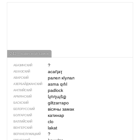
242 – навесной замок
?
АБАЗИНСКИЙ
асаԥаҭ
АБХАЗСКИЙ
ралел кIулал
АВАРСКИЙ
asma qıfıl
АЗЕРБАЙДЖАН­СКИЙ
padlock
АНГЛИЙСКИЙ
կողպեք
АРМЯНСКИЙ
giltzarrapo
БАСКСКИЙ
вісячы замак
БЕЛОРУССКИЙ
катинар
БОЛГАРСКИЙ
clo
ВАЛЛИЙСКИЙ
lakat
ВЕНГЕРСКИЙ
?
ВЕРХНЕЛУЖИЦКИЙ