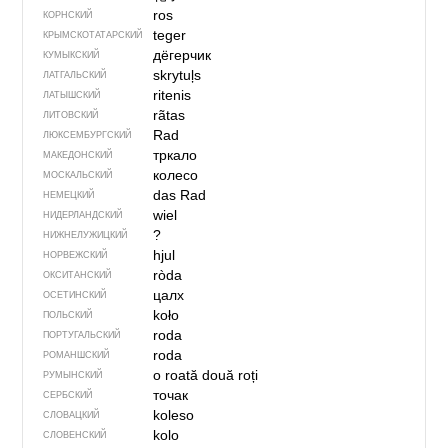
ros
КОРНСКИЙ
teger
КРЫМСКО­ТАТАРСКИЙ
дёгерчик
КУМЫКСКИЙ
skrytuļs
ЛАТГАЛЬСКИЙ
ritenis
ЛАТЫШСКИЙ
rãtas
ЛИТОВСКИЙ
Rad
ЛЮКСЕМБУРГСКИЙ
тркало
МАКЕДОНСКИЙ
колесо
МОСКАЛЬСКИЙ
das Rad
НЕМЕЦКИЙ
wiel
НИДЕРЛАНДСКИЙ
?
НИЖНЕЛУЖИЦКИЙ
hjul
НОРВЕЖСКИЙ
ròda
ОКСИТАНСКИЙ
цалх
ОСЕТИНСКИЙ
koło
ПОЛЬСКИЙ
roda
ПОРТУГАЛЬСКИЙ
roda
РОМАНШСКИЙ
o roată
două roți
РУМЫНСКИЙ
точак
СЕРБСКИЙ
koleso
СЛОВАЦКИЙ
kolo
СЛОВЕНСКИЙ