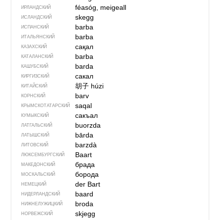
féasóg, meigeall
ИРЛАНДСКИЙ
skegg
ИСЛАНДСКИЙ
barba
ИСПАНСКИЙ
barba
ИТАЛЬЯНСКИЙ
сақал
КАЗАХСКИЙ
barba
КАТАЛАНСКИЙ
barda
КАШУБСКИЙ
сакал
КИРГИЗСКИЙ
胡子
húzi
КИТАЙСКИЙ
barv
КОРНСКИЙ
saqal
КРЫМСКО­ТАТАРСКИЙ
сакъал
КУМЫКСКИЙ
buorzda
ЛАТГАЛЬСКИЙ
bārda
ЛАТЫШСКИЙ
barzdà
ЛИТОВСКИЙ
Baart
ЛЮКСЕМБУРГСКИЙ
брада
МАКЕДОНСКИЙ
борода
МОСКАЛЬСКИЙ
der Bart
НЕМЕЦКИЙ
baard
НИДЕРЛАНДСКИЙ
broda
НИЖНЕЛУЖИЦКИЙ
skjegg
НОРВЕЖСКИЙ