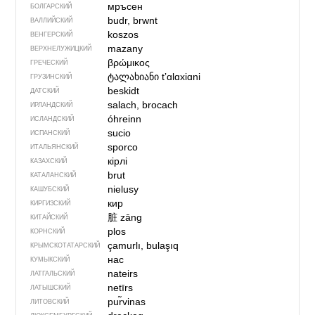
мръсен
БОЛГАРСКИЙ
budr, brwnt
ВАЛЛИЙСКИЙ
koszos
ВЕНГЕРСКИЙ
mazany
ВЕРХНЕЛУЖИЦКИЙ
βρώμικος
ГРЕЧЕСКИЙ
ტალახიანი
tʼɑlɑxiɑni
ГРУЗИНСКИЙ
beskidt
ДАТСКИЙ
salach, brocach
ИРЛАНДСКИЙ
óhreinn
ИСЛАНДСКИЙ
sucio
ИСПАНСКИЙ
sporco
ИТАЛЬЯНСКИЙ
кірлі
КАЗАХСКИЙ
brut
КАТАЛАНСКИЙ
nielusy
КАШУБСКИЙ
кир
КИРГИЗСКИЙ
脏
zāng
КИТАЙСКИЙ
plos
КОРНСКИЙ
çamurlı, bulaşıq
КРЫМСКО­ТАТАРСКИЙ
нас
КУМЫКСКИЙ
nateirs
ЛАТГАЛЬСКИЙ
netīrs
ЛАТЫШСКИЙ
pur̃vinas
ЛИТОВСКИЙ