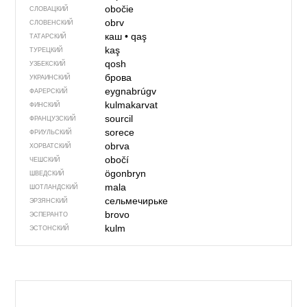
obočie
СЛОВАЦКИЙ
obrv
СЛОВЕНСКИЙ
каш
•
qaş
ТАТАРСКИЙ
kaş
ТУРЕЦКИЙ
qosh
УЗБЕКСКИЙ
брова
УКРАИНСКИЙ
eygnabrúgv
ФАРЕРСКИЙ
kulmakarvat
ФИНСКИЙ
sourcil
ФРАНЦУЗСКИЙ
sorece
ФРИУЛЬСКИЙ
obrva
ХОРВАТСКИЙ
obočí
ЧЕШСКИЙ
ögonbryn
ШВЕДСКИЙ
mala
ШОТЛАНДСКИЙ
сельмечирьке
ЭРЗЯНСКИЙ
brovo
ЭСПЕРАНТО
kulm
ЭСТОНСКИЙ