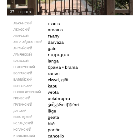
37 – ворота
гвашв
АБАЗИНСКИЙ
агәашә
АБХАЗСКИЙ
гъапу
АВАРСКИЙ
darvaza
АЗЕРБАЙДЖАН­СКИЙ
gate
АНГЛИЙСКИЙ
դարպաս
АРМЯНСКИЙ
langa
БАСКСКИЙ
брама
•
brama
БЕЛОРУССКИЙ
капия
БОЛГАРСКИЙ
clwyd, giât
ВАЛЛИЙСКИЙ
kapu
ВЕНГЕРСКИЙ
wrota
ВЕРХНЕЛУЖИЦКИЙ
αυλόπορτα
ГРЕЧЕСКИЙ
ჭიშკარი
tʃʼiʃkʼɑri
ГРУЗИНСКИЙ
låge
ДАТСКИЙ
geata
ИРЛАНДСКИЙ
hlið
ИСЛАНДСКИЙ
portón
ИСПАНСКИЙ
cancello
ИТАЛЬЯНСКИЙ