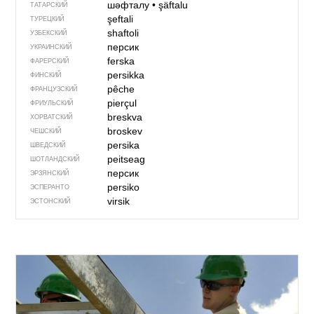
шәфталу
•
şäftalu
ТАТАРСКИЙ
şeftali
ТУРЕЦКИЙ
shaftoli
УЗБЕКСКИЙ
персик
УКРАИНСКИЙ
ferska
ФАРЕРСКИЙ
persikka
ФИНСКИЙ
pêche
ФРАНЦУЗСКИЙ
pierçul
ФРИУЛЬСКИЙ
breskva
ХОРВАТСКИЙ
broskev
ЧЕШСКИЙ
persika
ШВЕДСКИЙ
peitseag
ШОТЛАНДСКИЙ
персик
ЭРЗЯНСКИЙ
persiko
ЭСПЕРАНТО
virsik
ЭСТОНСКИЙ