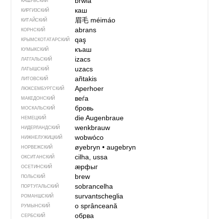
brwia
КАШУБСКИЙ
каш
КИРГИЗСКИЙ
眉毛
méimáo
КИТАЙСКИЙ
abrans
КОРНСКИЙ
qaş
КРЫМСКО­ТАТАРСКИЙ
къаш
КУМЫКСКИЙ
izacs
ЛАТГАЛЬСКИЙ
uzacs
ЛАТЫШСКИЙ
añtakis
ЛИТОВСКИЙ
Aperhoer
ЛЮКСЕМБУРГСКИЙ
веѓа
МАКЕДОНСКИЙ
бровь
МОСКАЛЬСКИЙ
die Augenbraue
НЕМЕЦКИЙ
wenkbrauw
НИДЕРЛАНДСКИЙ
wobwóco
НИЖНЕЛУЖИЦКИЙ
øyebryn
•
augebryn
НОРВЕЖСКИЙ
cilha, ussa
ОКСИТАНСКИЙ
ӕрфыг
ОСЕТИНСКИЙ
brew
ПОЛЬСКИЙ
sobrancelha
ПОРТУГАЛЬСКИЙ
survantscheglia
РОМАНШСКИЙ
o sprânceană
РУМЫНСКИЙ
обрва
СЕРБСКИЙ