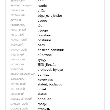
épít
ВЕНГЕРСКИЙ
twarić
ВЕРХНЕЛУЖИЦКИЙ
χτίζω
ГРЕЧЕСКИЙ
აშენება
ɑʃɛnɛbɑ
ГРУЗИНСКИЙ
bygge
ДАТСКИЙ
tóg
ИРЛАНДСКИЙ
byggja
ИСЛАНДСКИЙ
construir
ИСПАНСКИЙ
costruire
ИТАЛЬЯНСКИЙ
салу
КАЗАХСКИЙ
edificar, construir
КАТАЛАНСКИЙ
bùdowac
КАШУБСКИЙ
куруу
КИРГИЗСКИЙ
建造
jiànzào
КИТАЙСКИЙ
drehevel, byldya
КОРНСКИЙ
qurmaq
КРЫМСКО­ТАТАРСКИЙ
къурмакъ
КУМЫКСКИЙ
stateit, budavuot
ЛАТГАЛЬСКИЙ
būvēt
ЛАТЫШСКИЙ
statýti
ЛИТОВСКИЙ
opbauen
ЛЮКСЕМБУРГСКИЙ
гради
МАКЕДОНСКИЙ
строить
МОСКАЛЬСКИЙ