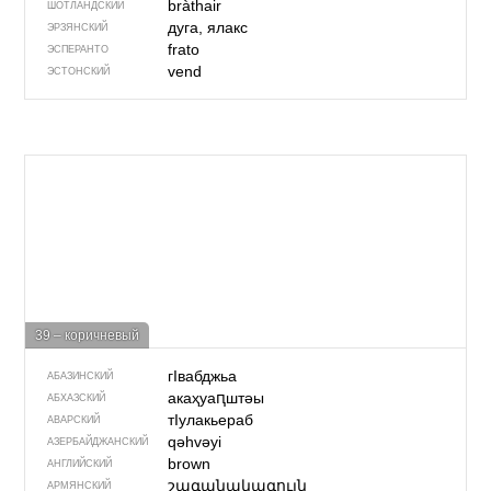
bràthair
ШОТЛАНДСКИЙ
дуга, ялакс
ЭРЗЯНСКИЙ
frato
ЭСПЕРАНТО
vend
ЭСТОНСКИЙ
39 – коричневый
гIвабджьа
АБАЗИНСКИЙ
акаҳуаԥштəы
АБХАЗСКИЙ
тIулакьераб
АВАРСКИЙ
qəhvəyi
АЗЕРБАЙДЖАН­СКИЙ
brown
АНГЛИЙСКИЙ
շագանակագույն
АРМЯНСКИЙ