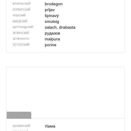
brodegon
ФРИУЛЬСКИЙ
prljav
ХОРВАТСКИЙ
špinavý
ЧЕШСКИЙ
smutsig
ШВЕДСКИЙ
salach, drabasta
ШОТЛАНДСКИЙ
рудазов
ЭРЗЯНСКИЙ
malpura
ЭСПЕРАНТО
porine
ЭСТОНСКИЙ
43 – персик
тIама
АБАЗИНСКИЙ