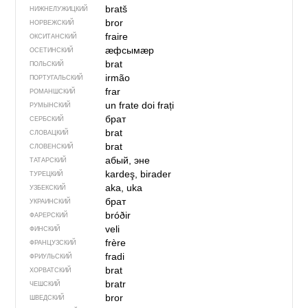
bratš
НИЖНЕЛУЖИЦКИЙ
bror
НОРВЕЖСКИЙ
fraire
ОКСИТАНСКИЙ
ӕфсымӕр
ОСЕТИНСКИЙ
brat
ПОЛЬСКИЙ
irmão
ПОРТУГАЛЬСКИЙ
frar
РОМАНШСКИЙ
un frate
doi frați
РУМЫНСКИЙ
брат
СЕРБСКИЙ
brat
СЛОВАЦКИЙ
brat
СЛОВЕНСКИЙ
абый, эне
ТАТАРСКИЙ
kardeş, birader
ТУРЕЦКИЙ
aka, uka
УЗБЕКСКИЙ
брат
УКРАИНСКИЙ
bróðir
ФАРЕРСКИЙ
veli
ФИНСКИЙ
frère
ФРАНЦУЗСКИЙ
fradi
ФРИУЛЬСКИЙ
brat
ХОРВАТСКИЙ
bratr
ЧЕШСКИЙ
bror
ШВЕДСКИЙ