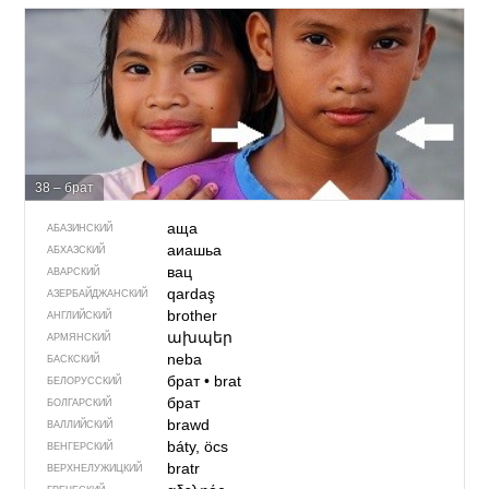
38 – брат
аща
АБАЗИНСКИЙ
аиашьа
АБХАЗСКИЙ
вац
АВАРСКИЙ
qardaş
АЗЕРБАЙДЖАН­СКИЙ
brother
АНГЛИЙСКИЙ
ախպեր
АРМЯНСКИЙ
neba
БАСКСКИЙ
брат
•
brat
БЕЛОРУССКИЙ
брат
БОЛГАРСКИЙ
brawd
ВАЛЛИЙСКИЙ
báty, öcs
ВЕНГЕРСКИЙ
bratr
ВЕРХНЕЛУЖИЦКИЙ