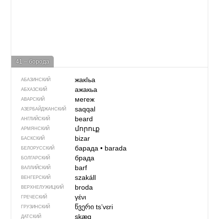
41 – борода
жакIьа
АБАЗИНСКИЙ
ажакьа
АБХАЗСКИЙ
мегеж
АВАРСКИЙ
saqqal
АЗЕРБАЙДЖАН­СКИЙ
beard
АНГЛИЙСКИЙ
մորուք
АРМЯНСКИЙ
bizar
БАСКСКИЙ
барада
•
barada
БЕЛОРУССКИЙ
брада
БОЛГАРСКИЙ
barf
ВАЛЛИЙСКИЙ
szakáll
ВЕНГЕРСКИЙ
broda
ВЕРХНЕЛУЖИЦКИЙ
γένι
ГРЕЧЕСКИЙ
წვერი
tsʼvɛri
ГРУЗИНСКИЙ
skæg
ДАТСКИЙ