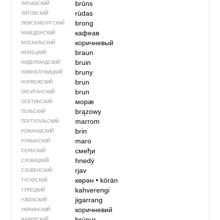
brūns
ЛАТЫШСКИЙ
rùdas
ЛИТОВСКИЙ
brong
ЛЮКСЕМБУРГСКИЙ
кафеав
МАКЕДОНСКИЙ
коричневый
МОСКАЛЬСКИЙ
braun
НЕМЕЦКИЙ
bruin
НИДЕРЛАНДСКИЙ
bruny
НИЖНЕЛУЖИЦКИЙ
brun
НОРВЕЖСКИЙ
brun
ОКСИТАНСКИЙ
морӕ
ОСЕТИНСКИЙ
brązowy
ПОЛЬСКИЙ
marrom
ПОРТУГАЛЬСКИЙ
brin
РОМАНШСКИЙ
maro
РУМЫНСКИЙ
смеђи
СЕРБСКИЙ
hnedý
СЛОВАЦКИЙ
rjav
СЛОВЕНСКИЙ
көрән
•
körän
ТАТАРСКИЙ
kahverengi
ТУРЕЦКИЙ
jigarrang
УЗБЕКСКИЙ
коричневий
УКРАИНСКИЙ
brúnur
ФАРЕРСКИЙ