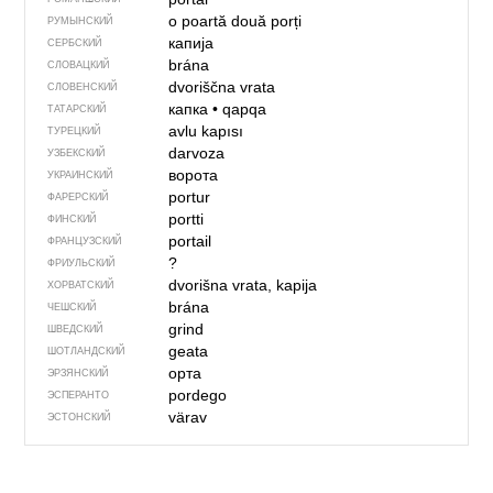
o poartă
două porți
РУМЫНСКИЙ
капија
СЕРБСКИЙ
brána
СЛОВАЦКИЙ
dvoriščna vrata
СЛОВЕНСКИЙ
капка
•
qapqa
ТАТАРСКИЙ
avlu kapısı
ТУРЕЦКИЙ
darvoza
УЗБЕКСКИЙ
ворота
УКРАИНСКИЙ
portur
ФАРЕРСКИЙ
portti
ФИНСКИЙ
portail
ФРАНЦУЗСКИЙ
?
ФРИУЛЬСКИЙ
dvorišna vrata, kapija
ХОРВАТСКИЙ
brána
ЧЕШСКИЙ
grind
ШВЕДСКИЙ
geata
ШОТЛАНДСКИЙ
орта
ЭРЗЯНСКИЙ
pordego
ЭСПЕРАНТО
värav
ЭСТОНСКИЙ