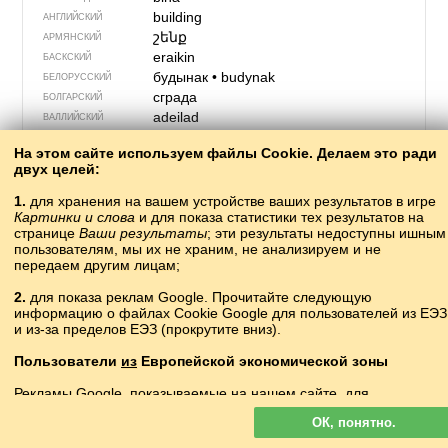
building
АНГЛИЙСКИЙ
շենք
АРМЯНСКИЙ
eraikin
БАСКСКИЙ
будынак
•
budynak
БЕЛОРУССКИЙ
сграда
БОЛГАРСКИЙ
adeilad
ВАЛЛИЙСКИЙ
épület
ВЕНГЕРСКИЙ
На этом сайте используем файлы Cookie. Делаем это ради
twarjenje
ВЕРХНЕЛУЖИЦКИЙ
двух целей:
κτίριο
ГРЕЧЕСКИЙ
შენობა
ʃɛnɔbɑ
ГРУЗИНСКИЙ
1.
для хранения на вашем устройстве ваших результатов в игре
Картинки и слова
и для показа статистики тех результатов на
bygning
ДАТСКИЙ
странице
Ваши результаты
; эти результаты недоступны ишным
foirgneamh
ИРЛАНДСКИЙ
пользователям, мы их не храним, не анализируем и не
bygging
ИСЛАНДСКИЙ
передаем другим лицам;
edificio
ИСПАНСКИЙ
2.
для показа реклам Google. Прочитайте следующую
edificio
ИТАЛЬЯНСКИЙ
информацию о файлах Cookie Google для пользователей из ЕЭЗ
ғимарат
КАЗАХСКИЙ
и из-за пределов ЕЭЗ (прокрутите вниз).
edifici
КАТАЛАНСКИЙ
bùdink
КАШУБСКИЙ
Пользователи
из
Европейской экономической зоны
имарат
КИРГИЗСКИЙ
Рекламы Google, показываемые на нашем сайте, для
建筑物
jiànzhùwù
КИТАЙСКИЙ
пользователей с ЕЭЗ
не
персонализируются. В такой рекламе
drehevyans
КОРНСКИЙ
ОК, понятно.
файлы cookie не используются для персонализации объявлений
bina
КРЫМСКО­ТАТАРСКИЙ
но служат для ограничения частоты показов, подготовки сводных