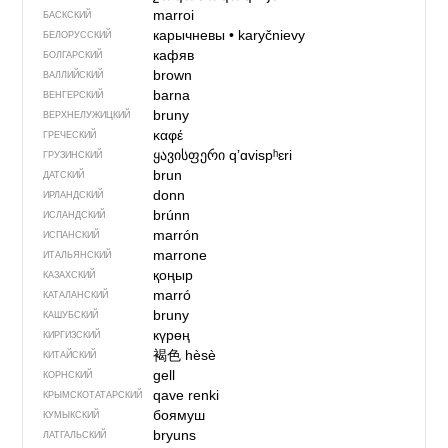
marroi
БАСКСКИЙ
карычневы
•
karyčnievy
БЕЛОРУССКИЙ
кафяв
БОЛГАРСКИЙ
brown
ВАЛЛИЙСКИЙ
barna
ВЕНГЕРСКИЙ
bruny
ВЕРХНЕЛУЖИЦКИЙ
καφέ
ГРЕЧЕСКИЙ
ყავისფერი
qʼɑvispʰɛri
ГРУЗИНСКИЙ
brun
ДАТСКИЙ
donn
ИРЛАНДСКИЙ
brúnn
ИСЛАНДСКИЙ
marrón
ИСПАНСКИЙ
marrone
ИТАЛЬЯНСКИЙ
қоңыр
КАЗАХСКИЙ
marró
КАТАЛАНСКИЙ
bruny
КАШУБСКИЙ
күрөң
КИРГИЗСКИЙ
褐色
hèsè
КИТАЙСКИЙ
gell
КОРНСКИЙ
qave renki
КРЫМСКО­ТАТАРСКИЙ
боямуш
КУМЫКСКИЙ
bryuns
ЛАТГАЛЬСКИЙ