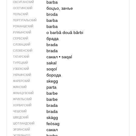
barba
ОКСИТАНСКИЙ
боцъо, зачъе
ОСЕТИНСКИЙ
broda
ПОЛЬСКИЙ
barba
ПОРТУГАЛЬСКИЙ
barba
РОМАНШСКИЙ
o barbă
două bărbi
РУМЫНСКИЙ
брада
СЕРБСКИЙ
brada
СЛОВАЦКИЙ
brada
СЛОВЕНСКИЙ
сакал
•
saqal
ТАТАРСКИЙ
sakal
ТУРЕЦКИЙ
soqol
УЗБЕКСКИЙ
борода
УКРАИНСКИЙ
skegg
ФАРЕРСКИЙ
parta
ФИНСКИЙ
barbe
ФРАНЦУЗСКИЙ
barbe
ФРИУЛЬСКИЙ
brada
ХОРВАТСКИЙ
brada
ЧЕШСКИЙ
skägg
ШВЕДСКИЙ
feòsag
ШОТЛАНДСКИЙ
сакал
ЭРЗЯНСКИЙ
barbo
ЭСПЕРАНТО