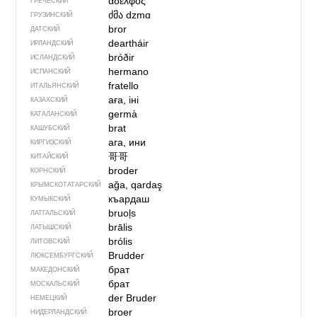
αδελφός
ГРЕЧЕСКИЙ
ძმა
dzmɑ
ГРУЗИНСКИЙ
bror
ДАТСКИЙ
deartháir
ИРЛАНДСКИЙ
bróðir
ИСЛАНДСКИЙ
hermano
ИСПАНСКИЙ
fratello
ИТАЛЬЯНСКИЙ
аға, іні
КАЗАХСКИЙ
germà
КАТАЛАНСКИЙ
brat
КАШУБСКИЙ
ага, ини
КИРГИЗСКИЙ
哥哥
КИТАЙСКИЙ
broder
КОРНСКИЙ
ağa, qardaş
КРЫМСКО­ТАТАРСКИЙ
къардаш
КУМЫКСКИЙ
bruoļs
ЛАТГАЛЬСКИЙ
brālis
ЛАТЫШСКИЙ
brólis
ЛИТОВСКИЙ
Brudder
ЛЮКСЕМБУРГСКИЙ
брат
МАКЕДОНСКИЙ
брат
МОСКАЛЬСКИЙ
der Bruder
НЕМЕЦКИЙ
broer
НИДЕРЛАНДСКИЙ