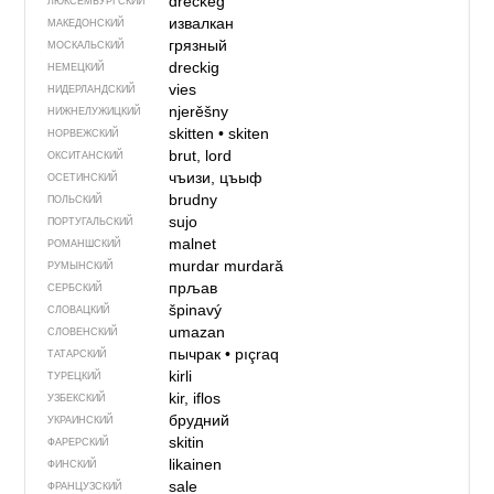
dreckeg
ЛЮКСЕМБУРГСКИЙ
извалкан
МАКЕДОНСКИЙ
грязный
МОСКАЛЬСКИЙ
dreckig
НЕМЕЦКИЙ
vies
НИДЕРЛАНДСКИЙ
njerěšny
НИЖНЕЛУЖИЦКИЙ
skitten
•
skiten
НОРВЕЖСКИЙ
brut, lord
ОКСИТАНСКИЙ
чъизи, цъыф
ОСЕТИНСКИЙ
brudny
ПОЛЬСКИЙ
sujo
ПОРТУГАЛЬСКИЙ
malnet
РОМАНШСКИЙ
murdar
murdară
РУМЫНСКИЙ
прљав
СЕРБСКИЙ
špinavý
СЛОВАЦКИЙ
umazan
СЛОВЕНСКИЙ
пычрак
•
pıçraq
ТАТАРСКИЙ
kirli
ТУРЕЦКИЙ
kir, iflos
УЗБЕКСКИЙ
брудний
УКРАИНСКИЙ
skitin
ФАРЕРСКИЙ
likainen
ФИНСКИЙ
sale
ФРАНЦУЗСКИЙ