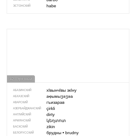
habe
ЭСТОНСКИЙ
42 – грязный
хIвынчIвы зкIну
АБАЗИНСКИЙ
аҿымыӡәӡәа
АБХАЗСКИЙ
гъизарав
АВАРСКИЙ
çirkli
АЗЕРБАЙДЖАН­СКИЙ
dirty
АНГЛИЙСКИЙ
կեղտոտ
АРМЯНСКИЙ
zikin
БАСКСКИЙ
брудны
•
brudny
БЕЛОРУССКИЙ