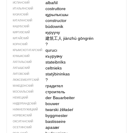
albañil
ИСПАНСКИЙ
costruttore
ИТАЛЬЯНСКИЙ
құрылысшы
КАЗАХСКИЙ
constructor
КАТАЛАНСКИЙ
bùdownik
КАШУБСКИЙ
куруучу
КИРГИЗСКИЙ
建筑工人
jiànzhù gōngrén
КИТАЙСКИЙ
?
КОРНСКИЙ
qurucı
КРЫМСКО­ТАТАРСКИЙ
къурувчу
КУМЫКСКИЙ
stateibnīks
ЛАТГАЛЬСКИЙ
celtnieks
ЛАТЫШСКИЙ
statýbininkas
ЛИТОВСКИЙ
?
ЛЮКСЕМБУРГСКИЙ
градител
МАКЕДОНСКИЙ
строитель
МОСКАЛЬСКИЙ
der Bauarbeiter
НЕМЕЦКИЙ
bouwer
НИДЕРЛАНДСКИЙ
twarski źěłaśeŕ
НИЖНЕЛУЖИЦКИЙ
byggmester
НОРВЕЖСКИЙ
bastisseire
ОКСИТАНСКИЙ
аразӕг
ОСЕТИНСКИЙ