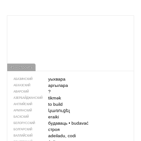
45 – строить
уыхвара
АБАЗИНСКИЙ
аргылара
АБХАЗСКИЙ
?
АВАРСКИЙ
tikmək
АЗЕРБАЙДЖАН­СКИЙ
to build
АНГЛИЙСКИЙ
կառուցել
АРМЯНСКИЙ
eraiki
БАСКСКИЙ
будаваць
•
budavać
БЕЛОРУССКИЙ
строя
БОЛГАРСКИЙ
adeiladu, codi
ВАЛЛИЙСКИЙ