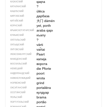
қақпа
КАЗАХСКИЙ
?
КАТАЛАНСКИЙ
ùlëca
КАШУБСКИЙ
дарбаза
КИРГИЗСКИЙ
大门
dàmén
КИТАЙСКИЙ
yet, porth
КОРНСКИЙ
araba qapı
КРЫМСКО­ТАТАРСКИЙ
къапу
КУМЫКСКИЙ
?
ЛАТГАЛЬСКИЙ
vārti
ЛАТЫШСКИЙ
var̃tai
ЛИТОВСКИЙ
Paart
ЛЮКСЕМБУРГСКИЙ
капија
МАКЕДОНСКИЙ
ворота
МОСКАЛЬСКИЙ
die Pforte
НЕМЕЦКИЙ
poort
НИДЕРЛАНДСКИЙ
wrota
НИЖНЕЛУЖИЦКИЙ
grind
НОРВЕЖСКИЙ
portalièra
ОКСИТАНСКИЙ
кулдуар
ОСЕТИНСКИЙ
brama
ПОЛЬСКИЙ
portão
ПОРТУГАЛЬСКИЙ
portal
РОМАНШСКИЙ