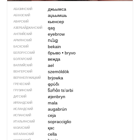
джьымса
АБАЗИНСКИЙ
аџьымшь
АБХАЗСКИЙ
кьенсер
АВАРСКИЙ
qaş
АЗЕРБАЙДЖАН­СКИЙ
eyebrow
АНГЛИЙСКИЙ
ունք
АРМЯНСКИЙ
bekain
БАСКСКИЙ
брыво
•
bryvo
БЕЛОРУССКИЙ
вежда
БОЛГАРСКИЙ
ael
ВАЛЛИЙСКИЙ
szemöldök
ВЕНГЕРСКИЙ
brjowka
ВЕРХНЕЛУЖИЦКИЙ
φρύδι
ГРЕЧЕСКИЙ
წარბი
tsʼɑrbi
ГРУЗИНСКИЙ
øjenbryn
ДАТСКИЙ
mala
ИРЛАНДСКИЙ
augabrún
ИСЛАНДСКИЙ
ceja
ИСПАНСКИЙ
sopracciglio
ИТАЛЬЯНСКИЙ
қас
КАЗАХСКИЙ
cella
КАТАЛАНСКИЙ