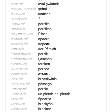
aval gwlanek
КОРНСКИЙ
şeftali
КРЫМСКО­ТАТАРСКИЙ
шаптал
КУМЫКСКИЙ
?
ЛАТГАЛЬСКИЙ
persiks
ЛАТЫШСКИЙ
pèrsikas
ЛИТОВСКИЙ
Piisch
ЛЮКСЕМБУРГСКИЙ
праска
МАКЕДОНСКИЙ
персик
МОСКАЛЬСКИЙ
der Pfirsich
НЕМЕЦКИЙ
perzik
НИДЕРЛАНДСКИЙ
rjaschen
НИЖНЕЛУЖИЦКИЙ
fersken
НОРВЕЖСКИЙ
persec
ОКСИТАНСКИЙ
атъами
ОСЕТИНСКИЙ
brzoskwinia
ПОЛЬСКИЙ
pêssego
ПОРТУГАЛЬСКИЙ
persic
РОМАНШСКИЙ
un piersic
doi piersici
РУМЫНСКИЙ
бресква
СЕРБСКИЙ
broskyňa
СЛОВАЦКИЙ
breskev
СЛОВЕНСКИЙ