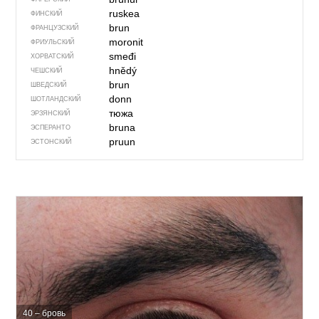
ruskea
ФИНСКИЙ
brun
ФРАНЦУЗСКИЙ
moronit
ФРИУЛЬСКИЙ
smeđi
ХОРВАТСКИЙ
hnědý
ЧЕШСКИЙ
brun
ШВЕДСКИЙ
donn
ШОТЛАНДСКИЙ
тюжа
ЭРЗЯНСКИЙ
bruna
ЭСПЕРАНТО
pruun
ЭСТОНСКИЙ
40 – бровь