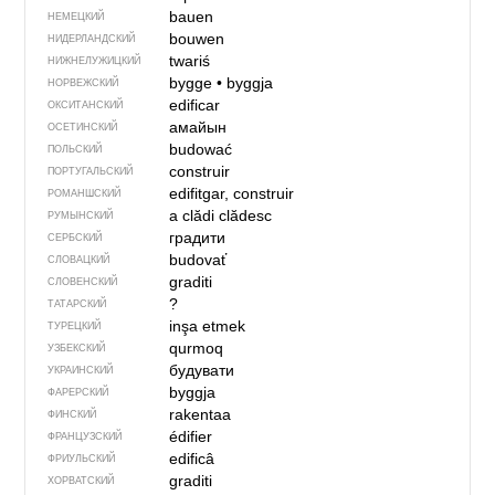
bauen
НЕМЕЦКИЙ
bouwen
НИДЕРЛАНДСКИЙ
twariś
НИЖНЕЛУЖИЦКИЙ
bygge
•
byggja
НОРВЕЖСКИЙ
edificar
ОКСИТАНСКИЙ
амайын
ОСЕТИНСКИЙ
budować
ПОЛЬСКИЙ
construir
ПОРТУГАЛЬСКИЙ
edifitgar, construir
РОМАНШСКИЙ
a clădi
clădesc
РУМЫНСКИЙ
градити
СЕРБСКИЙ
budovať
СЛОВАЦКИЙ
graditi
СЛОВЕНСКИЙ
?
ТАТАРСКИЙ
inşa etmek
ТУРЕЦКИЙ
qurmoq
УЗБЕКСКИЙ
будувати
УКРАИНСКИЙ
byggja
ФАРЕРСКИЙ
rakentaa
ФИНСКИЙ
édifier
ФРАНЦУЗСКИЙ
edificâ
ФРИУЛЬСКИЙ
graditi
ХОРВАТСКИЙ