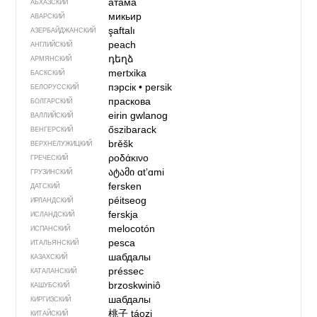
атама
АБХАЗСКИЙ
микьир
АВАРСКИЙ
şaftalı
АЗЕРБАЙДЖАН­СКИЙ
peach
АНГЛИЙСКИЙ
դեղձ
АРМЯНСКИЙ
mertxika
БАСКСКИЙ
пэрсік
•
persik
БЕЛОРУССКИЙ
праскова
БОЛГАРСКИЙ
eirin gwlanog
ВАЛЛИЙСКИЙ
őszibarack
ВЕНГЕРСКИЙ
brěšk
ВЕРХНЕЛУЖИЦКИЙ
ροδάκινο
ГРЕЧЕСКИЙ
ატამი
ɑtʼɑmi
ГРУЗИНСКИЙ
fersken
ДАТСКИЙ
péitseog
ИРЛАНДСКИЙ
ferskja
ИСЛАНДСКИЙ
melocotón
ИСПАНСКИЙ
pesca
ИТАЛЬЯНСКИЙ
шабдалы
КАЗАХСКИЙ
préssec
КАТАЛАНСКИЙ
brzoskwiniô
КАШУБСКИЙ
шабдалы
КИРГИЗСКИЙ
桃子
táozi
КИТАЙСКИЙ