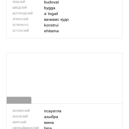
budovat
ЧЕШСКИЙ
bygga
ШВЕДСКИЙ
a’ togail
ШОТЛАНДСКИЙ
вачкамс кудо
ЭРЗЯНСКИЙ
konstrui
ЭСПЕРАНТО
ehitama
ЭСТОНСКИЙ
46 – здание
псауатла
АБАЗИНСКИЙ
ахыбра
АБХАЗСКИЙ
мина
АВАРСКИЙ
bina
АЗЕРБАЙДЖАН­СКИЙ