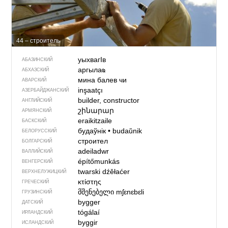
44 – строитель
уыхвагIв
АБАЗИНСКИЙ
аргылаҩ
АБХАЗСКИЙ
мина балев чи
АВАРСКИЙ
inşaatçı
АЗЕРБАЙДЖАН­СКИЙ
builder, constructor
АНГЛИЙСКИЙ
շինարար
АРМЯНСКИЙ
eraikitzaile
БАСКСКИЙ
будаўнік
•
budaŭnik
БЕЛОРУССКИЙ
строител
БОЛГАРСКИЙ
adeiladwr
ВАЛЛИЙСКИЙ
építőmunkás
ВЕНГЕРСКИЙ
twarski dźěłaćer
ВЕРХНЕЛУЖИЦКИЙ
κτίστης
ГРЕЧЕСКИЙ
მშენებელი
mʃɛnɛbɛli
ГРУЗИНСКИЙ
bygger
ДАТСКИЙ
tógálaí
ИРЛАНДСКИЙ
byggir
ИСЛАНДСКИЙ