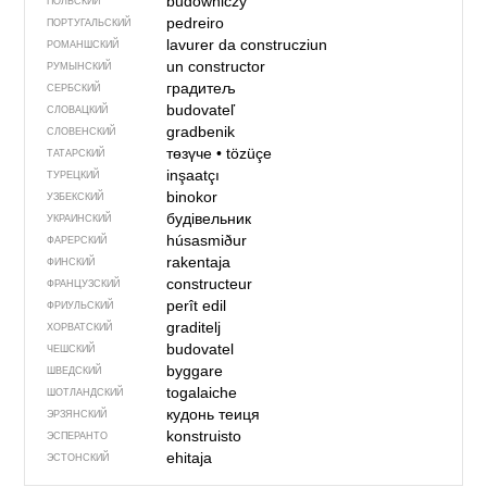
budowniczy
ПОЛЬСКИЙ
pedreiro
ПОРТУГАЛЬСКИЙ
lavurer da construcziun
РОМАНШСКИЙ
un constructor
РУМЫНСКИЙ
градитељ
СЕРБСКИЙ
budovateľ
СЛОВАЦКИЙ
gradbenik
СЛОВЕНСКИЙ
төзүче
•
tözüçe
ТАТАРСКИЙ
inşaatçı
ТУРЕЦКИЙ
binokor
УЗБЕКСКИЙ
будівельник
УКРАИНСКИЙ
húsasmiður
ФАРЕРСКИЙ
rakentaja
ФИНСКИЙ
constructeur
ФРАНЦУЗСКИЙ
perît edil
ФРИУЛЬСКИЙ
graditelj
ХОРВАТСКИЙ
budovatel
ЧЕШСКИЙ
byggare
ШВЕДСКИЙ
togalaiche
ШОТЛАНДСКИЙ
кудонь теиця
ЭРЗЯНСКИЙ
konstruisto
ЭСПЕРАНТО
ehitaja
ЭСТОНСКИЙ