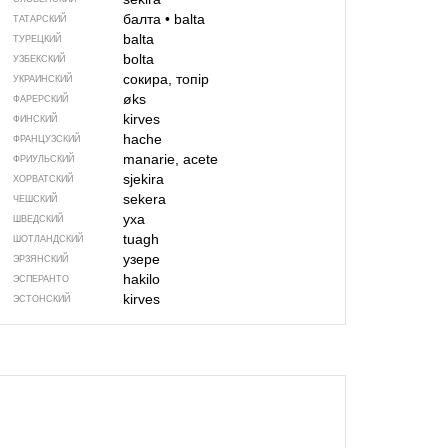
балта
•
balta
ТАТАРСКИЙ
balta
ТУРЕЦКИЙ
bolta
УЗБЕКСКИЙ
сокира, топір
УКРАИНСКИЙ
øks
ФАРЕРСКИЙ
kirves
ФИНСКИЙ
hache
ФРАНЦУЗСКИЙ
manarie, acete
ФРИУЛЬСКИЙ
sjekira
ХОРВАТСКИЙ
sekera
ЧЕШСКИЙ
yxa
ШВЕДСКИЙ
tuagh
ШОТЛАНДСКИЙ
узере
ЭРЗЯНСКИЙ
hakilo
ЭСПЕРАНТО
kirves
ЭСТОНСКИЙ