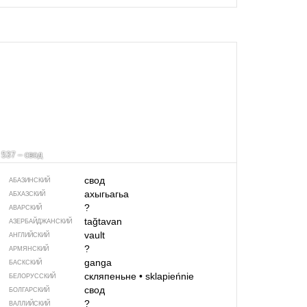
537 – свод
свод
АБАЗИНСКИЙ
ахыгьагьа
АБХАЗСКИЙ
?
АВАРСКИЙ
tağtavan
АЗЕРБАЙДЖАН­СКИЙ
vault
АНГЛИЙСКИЙ
?
АРМЯНСКИЙ
ganga
БАСКСКИЙ
скляпеньне
•
sklapieńnie
БЕЛОРУССКИЙ
свод
БОЛГАРСКИЙ
?
ВАЛЛИЙСКИЙ