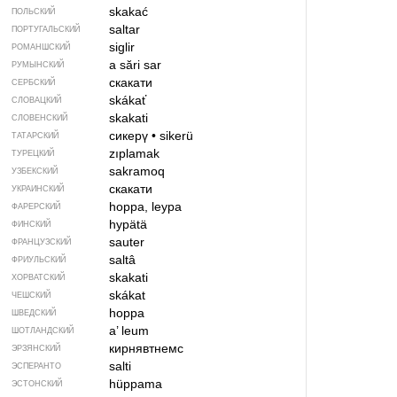
skakać
ПОЛЬСКИЙ
saltar
ПОРТУГАЛЬСКИЙ
siglir
РОМАНШСКИЙ
a sări
sar
РУМЫНСКИЙ
скакати
СЕРБСКИЙ
skákať
СЛОВАЦКИЙ
skakati
СЛОВЕНСКИЙ
сикерү
•
sikerü
ТАТАРСКИЙ
zıplamak
ТУРЕЦКИЙ
sakramoq
УЗБЕКСКИЙ
скакати
УКРАИНСКИЙ
hoppa, leypa
ФАРЕРСКИЙ
hypätä
ФИНСКИЙ
sauter
ФРАНЦУЗСКИЙ
saltâ
ФРИУЛЬСКИЙ
skakati
ХОРВАТСКИЙ
skákat
ЧЕШСКИЙ
hoppa
ШВЕДСКИЙ
a’ leum
ШОТЛАНДСКИЙ
кирнявтнемс
ЭРЗЯНСКИЙ
salti
ЭСПЕРАНТО
hüppama
ЭСТОНСКИЙ