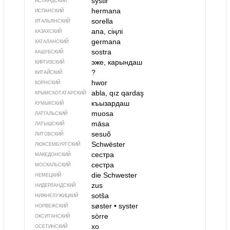
systir
ИСЛАНДСКИЙ
hermana
ИСПАНСКИЙ
sorella
ИТАЛЬЯНСКИЙ
апа, сіңлі
КАЗАХСКИЙ
germana
КАТАЛАНСКИЙ
sostra
КАШУБСКИЙ
эже, карындаш
КИРГИЗСКИЙ
?
КИТАЙСКИЙ
hwor
КОРНСКИЙ
abla, qız qardaş
КРЫМСКО­ТАТАРСКИЙ
къызардаш
КУМЫКСКИЙ
muosa
ЛАТГАЛЬСКИЙ
māsa
ЛАТЫШСКИЙ
sesuõ
ЛИТОВСКИЙ
Schwëster
ЛЮКСЕМБУРГСКИЙ
сестра
МАКЕДОНСКИЙ
сестра
МОСКАЛЬСКИЙ
die Schwester
НЕМЕЦКИЙ
zus
НИДЕРЛАНДСКИЙ
sotša
НИЖНЕЛУЖИЦКИЙ
søster
•
syster
НОРВЕЖСКИЙ
sòrre
ОКСИТАНСКИЙ
хо
ОСЕТИНСКИЙ