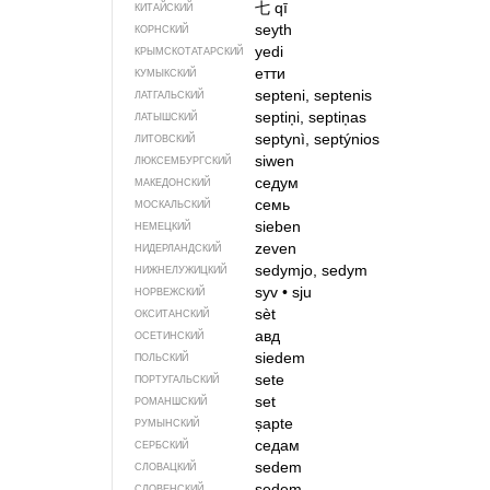
七
qī
КИТАЙСКИЙ
seyth
КОРНСКИЙ
yedi
КРЫМСКО­ТАТАРСКИЙ
етти
КУМЫКСКИЙ
septeni, septenis
ЛАТГАЛЬСКИЙ
septiņi, septiņas
ЛАТЫШСКИЙ
septynì, septýnios
ЛИТОВСКИЙ
siwen
ЛЮКСЕМБУРГСКИЙ
седум
МАКЕДОНСКИЙ
семь
МОСКАЛЬСКИЙ
sieben
НЕМЕЦКИЙ
zeven
НИДЕРЛАНДСКИЙ
sedymjo, sedym
НИЖНЕЛУЖИЦКИЙ
syv
•
sju
НОРВЕЖСКИЙ
sèt
ОКСИТАНСКИЙ
авд
ОСЕТИНСКИЙ
siedem
ПОЛЬСКИЙ
sete
ПОРТУГАЛЬСКИЙ
set
РОМАНШСКИЙ
șapte
РУМЫНСКИЙ
седам
СЕРБСКИЙ
sedem
СЛОВАЦКИЙ
sedem
СЛОВЕНСКИЙ