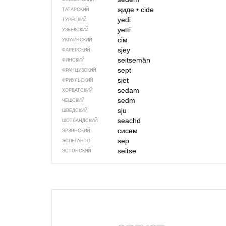
җиде
•
cide
ТАТАРСКИЙ
yedi
ТУРЕЦКИЙ
yetti
УЗБЕКСКИЙ
сім
УКРАИНСКИЙ
sjey
ФАРЕРСКИЙ
seitsemän
ФИНСКИЙ
sept
ФРАНЦУЗСКИЙ
siet
ФРИУЛЬСКИЙ
sedam
ХОРВАТСКИЙ
sedm
ЧЕШСКИЙ
sju
ШВЕДСКИЙ
seachd
ШОТЛАНДСКИЙ
сисем
ЭРЗЯНСКИЙ
sep
ЭСПЕРАНТО
seitse
ЭСТОНСКИЙ