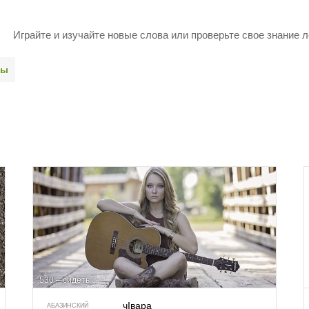
Играйте и изучайте новые слова или про­верьте свое знание л
ды
530 – сидеть
чIвара
АБАЗИНСКИЙ