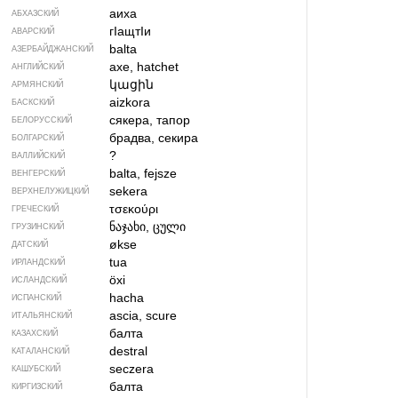
аиха
АБХАЗСКИЙ
гIащтIи
АВАРСКИЙ
balta
АЗЕРБАЙДЖАН­СКИЙ
axe, hatchet
АНГЛИЙСКИЙ
կացին
АРМЯНСКИЙ
aizkora
БАСКСКИЙ
сякера, тапор
БЕЛОРУССКИЙ
брадва, секира
БОЛГАРСКИЙ
?
ВАЛЛИЙСКИЙ
balta, fejsze
ВЕНГЕРСКИЙ
sekera
ВЕРХНЕЛУЖИЦКИЙ
τσεκούρι
ГРЕЧЕСКИЙ
ნაჯახი, ცული
ГРУЗИНСКИЙ
økse
ДАТСКИЙ
tua
ИРЛАНДСКИЙ
öxi
ИСЛАНДСКИЙ
hacha
ИСПАНСКИЙ
ascia, scure
ИТАЛЬЯНСКИЙ
балта
КАЗАХСКИЙ
destral
КАТАЛАНСКИЙ
seczera
КАШУБСКИЙ
балта
КИРГИЗСКИЙ