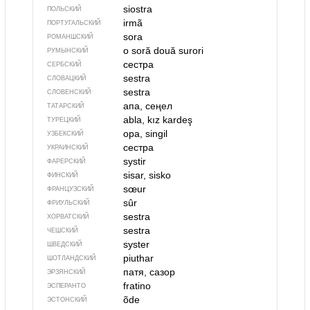
siostra
ПОЛЬСКИЙ
irmã
ПОРТУГАЛЬСКИЙ
sora
РОМАНШСКИЙ
o soră
două surori
РУМЫНСКИЙ
сестра
СЕРБСКИЙ
sestra
СЛОВАЦКИЙ
sestra
СЛОВЕНСКИЙ
апа, сеңел
ТАТАРСКИЙ
abla, kız kardeş
ТУРЕЦКИЙ
opa, singil
УЗБЕКСКИЙ
сестра
УКРАИНСКИЙ
systir
ФАРЕРСКИЙ
sisar, sisko
ФИНСКИЙ
sœur
ФРАНЦУЗСКИЙ
sûr
ФРИУЛЬСКИЙ
sestra
ХОРВАТСКИЙ
sestra
ЧЕШСКИЙ
syster
ШВЕДСКИЙ
piuthar
ШОТЛАНДСКИЙ
патя, сазор
ЭРЗЯНСКИЙ
fratino
ЭСПЕРАНТО
õde
ЭСТОНСКИЙ