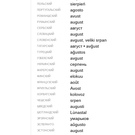
sierpień
ПОЛЬСКИЙ
agosto
ПОРТУГАЛЬСКИЙ
avust
РОМАНШСКИЙ
august
РУМЫНСКИЙ
август
СЕРБСКИЙ
august
СЛОВАЦКИЙ
avgust, veliki srpan
СЛОВЕНСКИЙ
август
•
avğust
ТАТАРСКИЙ
ağustos
ТУРЕЦКИЙ
avgust
УЗБЕКСКИЙ
серпень
УКРАИНСКИЙ
august
ФАРЕРСКИЙ
elokuu
ФИНСКИЙ
août
ФРАНЦУЗСКИЙ
Avost
ФРИУЛЬСКИЙ
kolovoz
ХОРВАТСКИЙ
srpen
ЧЕШСКИЙ
augusti
ШВЕДСКИЙ
Lùnastal
ШОТЛАНДСКИЙ
умарьков
ЭРЗЯНСКИЙ
aŭgusto
ЭСПЕРАНТО
august
ЭСТОНСКИЙ