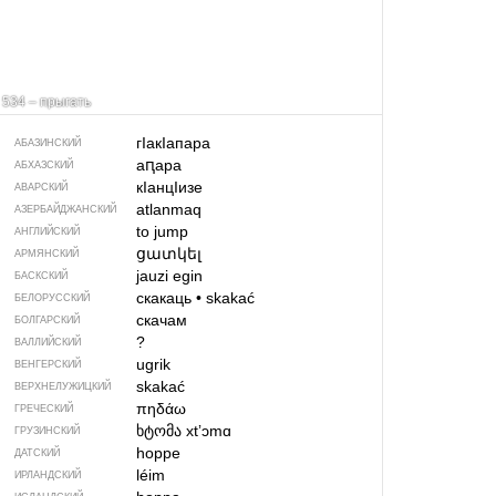
534 – прыгать
гIакIапара
АБАЗИНСКИЙ
аԥара
АБХАЗСКИЙ
кIанцIизе
АВАРСКИЙ
atlanmaq
АЗЕРБАЙДЖАН­СКИЙ
to jump
АНГЛИЙСКИЙ
ցատկել
АРМЯНСКИЙ
jauzi egin
БАСКСКИЙ
скакаць
•
skakać
БЕЛОРУССКИЙ
скачам
БОЛГАРСКИЙ
?
ВАЛЛИЙСКИЙ
ugrik
ВЕНГЕРСКИЙ
skakać
ВЕРХНЕЛУЖИЦКИЙ
πηδάω
ГРЕЧЕСКИЙ
ხტომა
xtʼɔmɑ
ГРУЗИНСКИЙ
hoppe
ДАТСКИЙ
léim
ИРЛАНДСКИЙ