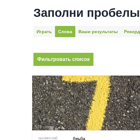
Заполни пробелы
Играть
Слова
Ваши результаты
Рекор
Фильтровать список
529 – семь
бжьба
АБАЗИНСКИЙ