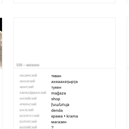
536 – магазин
ткван
АБАЗИНСКИЙ
ахәаахәҭырҭа
АБХАЗСКИЙ
тукен
АВАРСКИЙ
mağaza
АЗЕРБАЙДЖАН­СКИЙ
shop
АНГЛИЙСКИЙ
խանութ
АРМЯНСКИЙ
denda
БАСКСКИЙ
крама
•
krama
БЕЛОРУССКИЙ
магазин
БОЛГАРСКИЙ
?
ВАЛЛИЙСКИЙ