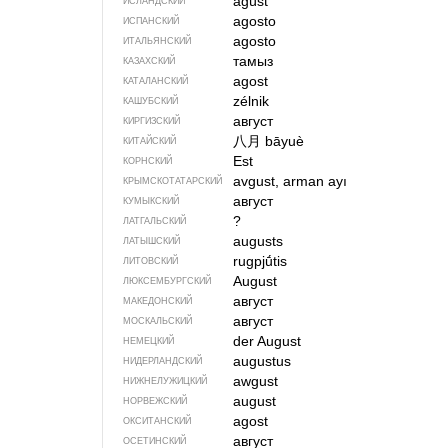
ágúst
ИСЛАНДСКИЙ
agosto
ИСПАНСКИЙ
agosto
ИТАЛЬЯНСКИЙ
тамыз
КАЗАХСКИЙ
agost
КАТАЛАНСКИЙ
zélnik
КАШУБСКИЙ
август
КИРГИЗСКИЙ
八月
bāyuè
КИТАЙСКИЙ
Est
КОРНСКИЙ
avgust, arman ayı
КРЫМСКО­ТАТАРСКИЙ
август
КУМЫКСКИЙ
?
ЛАТГАЛЬСКИЙ
augusts
ЛАТЫШСКИЙ
rugpjū́tis
ЛИТОВСКИЙ
August
ЛЮКСЕМБУРГСКИЙ
август
МАКЕДОНСКИЙ
август
МОСКАЛЬСКИЙ
der August
НЕМЕЦКИЙ
augustus
НИДЕРЛАНДСКИЙ
awgust
НИЖНЕЛУЖИЦКИЙ
august
НОРВЕЖСКИЙ
agost
ОКСИТАНСКИЙ
август
ОСЕТИНСКИЙ