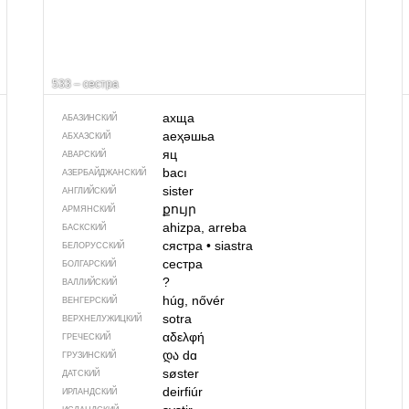
533 – сестра
ахща
АБАЗИНСКИЙ
аеҳәшьа
АБХАЗСКИЙ
яц
АВАРСКИЙ
bacı
АЗЕРБАЙДЖАН­СКИЙ
sister
АНГЛИЙСКИЙ
քույր
АРМЯНСКИЙ
ahizpa, arreba
БАСКСКИЙ
сястра
•
siastra
БЕЛОРУССКИЙ
сестра
БОЛГАРСКИЙ
?
ВАЛЛИЙСКИЙ
húg, nővér
ВЕНГЕРСКИЙ
sotra
ВЕРХНЕЛУЖИЦКИЙ
αδελφή
ГРЕЧЕСКИЙ
და
dɑ
ГРУЗИНСКИЙ
søster
ДАТСКИЙ
deirfiúr
ИРЛАНДСКИЙ