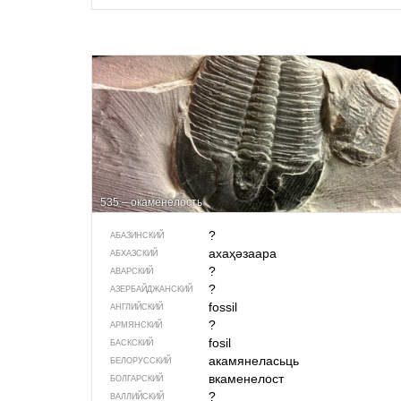
535 – окаменелость
?
АБАЗИНСКИЙ
ахаҳәзаара
АБХАЗСКИЙ
?
АВАРСКИЙ
?
АЗЕРБАЙДЖАН­СКИЙ
fossil
АНГЛИЙСКИЙ
?
АРМЯНСКИЙ
fosil
БАСКСКИЙ
акамянеласьць
БЕЛОРУССКИЙ
вкаменелост
БОЛГАРСКИЙ
?
ВАЛЛИЙСКИЙ