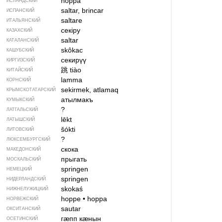
hoppa
ИСЛАНДСКИЙ
saltar, brincar
ИСПАНСКИЙ
saltare
ИТАЛЬЯНСКИЙ
секіру
КАЗАХСКИЙ
saltar
КАТАЛАНСКИЙ
skôkac
КАШУБСКИЙ
секирүү
КИРГИЗСКИЙ
跳
tiào
КИТАЙСКИЙ
lamma
КОРНСКИЙ
sekirmek, atlamaq
КРЫМСКО­ТАТАРСКИЙ
атылмакъ
КУМЫКСКИЙ
?
ЛАТГАЛЬСКИЙ
lēkt
ЛАТЫШСКИЙ
šókti
ЛИТОВСКИЙ
?
ЛЮКСЕМБУРГСКИЙ
скока
МАКЕДОНСКИЙ
прыгать
МОСКАЛЬСКИЙ
springen
НЕМЕЦКИЙ
springen
НИДЕРЛАНДСКИЙ
skokaś
НИЖНЕЛУЖИЦКИЙ
hoppe
•
hoppa
НОРВЕЖСКИЙ
sautar
ОКСИТАНСКИЙ
гӕпп кӕнын
ОСЕТИНСКИЙ