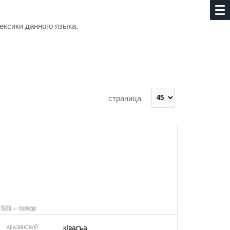
ексики данного языка.
страница
531 – топор
кIвагъа
АБАЗИНСКИЙ