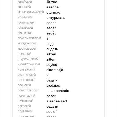
坐
zuò
КИТАЙСКИЙ
esedha
КОРНСКИЙ
oturmaq
КРЫМСКО­ТАТАРСКИЙ
олтурмакъ
КУМЫКСКИЙ
sēdēt
ЛАТГАЛЬСКИЙ
sēdēt
ЛАТЫШСКИЙ
sėdė́ti
ЛИТОВСКИЙ
?
ЛЮКСЕМБУРГСКИЙ
седи
МАКЕДОНСКИЙ
сидеть
МОСКАЛЬСКИЙ
sitzen
НЕМЕЦКИЙ
zitten
НИДЕРЛАНДСКИЙ
sejźeś
НИЖНЕЛУЖИЦКИЙ
sitte
•
sitja
НОРВЕЖСКИЙ
?
ОКСИТАНСКИЙ
бадын
ОСЕТИНСКИЙ
siedzieć
ПОЛЬСКИЙ
estar sentado
ПОРТУГАЛЬСКИЙ
seser
РОМАНШСКИЙ
a ședea
șed
РУМЫНСКИЙ
седети
СЕРБСКИЙ
sedieť
СЛОВАЦКИЙ
sedeti
СЛОВЕНСКИЙ