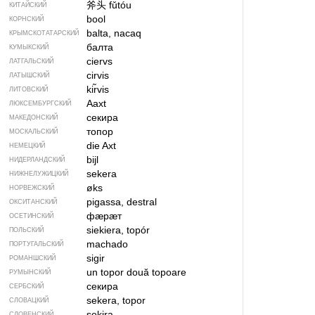
斧头
fǔtóu
КИТАЙСКИЙ
bool
КОРНСКИЙ
balta, nacaq
КРЫМСКО­ТАТАРСКИЙ
балта
КУМЫКСКИЙ
ciervs
ЛАТГАЛЬСКИЙ
cirvis
ЛАТЫШСКИЙ
kir̃vis
ЛИТОВСКИЙ
Aaxt
ЛЮКСЕМБУРГСКИЙ
секира
МАКЕДОНСКИЙ
топор
МОСКАЛЬСКИЙ
die Axt
НЕМЕЦКИЙ
bijl
НИДЕРЛАНДСКИЙ
sekera
НИЖНЕЛУЖИЦКИЙ
øks
НОРВЕЖСКИЙ
pigassa, destral
ОКСИТАНСКИЙ
фӕрӕт
ОСЕТИНСКИЙ
siekiera, topór
ПОЛЬСКИЙ
machado
ПОРТУГАЛЬСКИЙ
sigir
РОМАНШСКИЙ
un topor
două topoare
РУМЫНСКИЙ
секира
СЕРБСКИЙ
sekera, topor
СЛОВАЦКИЙ
sekira
СЛОВЕНСКИЙ