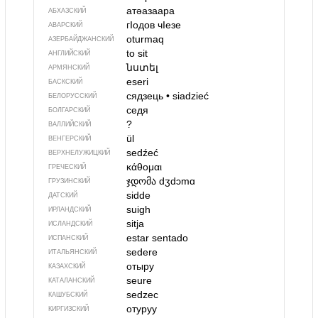
атәазаара
АБХАЗСКИЙ
гIодов чIезе
АВАРСКИЙ
oturmaq
АЗЕРБАЙДЖАН­СКИЙ
to sit
АНГЛИЙСКИЙ
նստել
АРМЯНСКИЙ
eseri
БАСКСКИЙ
сядзець
•
siadzieć
БЕЛОРУССКИЙ
седя
БОЛГАРСКИЙ
?
ВАЛЛИЙСКИЙ
ül
ВЕНГЕРСКИЙ
sedźeć
ВЕРХНЕЛУЖИЦКИЙ
κάθομαι
ГРЕЧЕСКИЙ
ჯდომა
dʒdɔmɑ
ГРУЗИНСКИЙ
sidde
ДАТСКИЙ
suigh
ИРЛАНДСКИЙ
sitja
ИСЛАНДСКИЙ
estar sentado
ИСПАНСКИЙ
sedere
ИТАЛЬЯНСКИЙ
отыру
КАЗАХСКИЙ
seure
КАТАЛАНСКИЙ
sedzec
КАШУБСКИЙ
отуруу
КИРГИЗСКИЙ