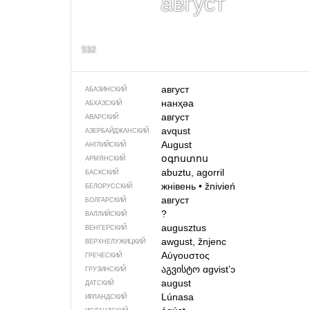
август
532
август
АБАЗИНСКИЙ
нанҳәа
АБХАЗСКИЙ
август
АВАРСКИЙ
avqust
АЗЕРБАЙДЖАН­СКИЙ
August
АНГЛИЙСКИЙ
օգոստոս
АРМЯНСКИЙ
abuztu, agorril
БАСКСКИЙ
жнівень
•
žnivień
БЕЛОРУССКИЙ
август
БОЛГАРСКИЙ
?
ВАЛЛИЙСКИЙ
augusztus
ВЕНГЕРСКИЙ
awgust, žnjenc
ВЕРХНЕЛУЖИЦКИЙ
Αύγουστος
ГРЕЧЕСКИЙ
აგვისტო
ɑgvistʼɔ
ГРУЗИНСКИЙ
august
ДАТСКИЙ
Lúnasa
ИРЛАНДСКИЙ