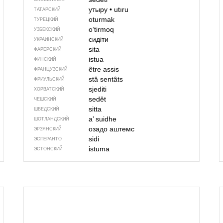
утыру
•
utıru
ТАТАРСКИЙ
oturmak
ТУРЕЦКИЙ
o‘tirmoq
УЗБЕКСКИЙ
сидіти
УКРАИНСКИЙ
sita
ФАРЕРСКИЙ
istua
ФИНСКИЙ
être assis
ФРАНЦУЗСКИЙ
stâ sentâts
ФРИУЛЬСКИЙ
sjediti
ХОРВАТСКИЙ
sedět
ЧЕШСКИЙ
sitta
ШВЕДСКИЙ
a’ suidhe
ШОТЛАНДСКИЙ
озадо аштемс
ЭРЗЯНСКИЙ
sidi
ЭСПЕРАНТО
istuma
ЭСТОНСКИЙ