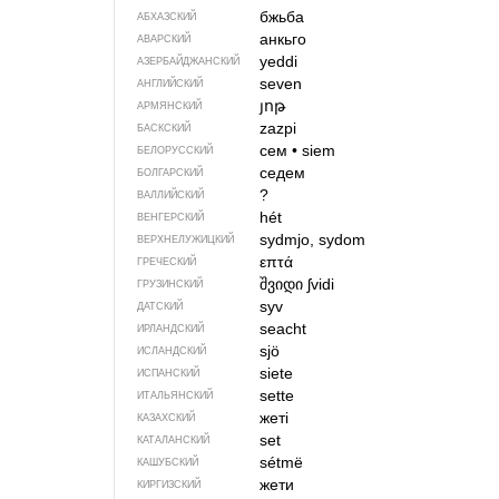
бжьба
АБХАЗСКИЙ
анкьго
АВАРСКИЙ
yeddi
АЗЕРБАЙДЖАН­СКИЙ
seven
АНГЛИЙСКИЙ
յոթ
АРМЯНСКИЙ
zazpi
БАСКСКИЙ
сем
•
siem
БЕЛОРУССКИЙ
седем
БОЛГАРСКИЙ
?
ВАЛЛИЙСКИЙ
hét
ВЕНГЕРСКИЙ
sydmjo, sydom
ВЕРХНЕЛУЖИЦКИЙ
επτά
ГРЕЧЕСКИЙ
შვიდი
ʃvidi
ГРУЗИНСКИЙ
syv
ДАТСКИЙ
seacht
ИРЛАНДСКИЙ
sjö
ИСЛАНДСКИЙ
siete
ИСПАНСКИЙ
sette
ИТАЛЬЯНСКИЙ
жеті
КАЗАХСКИЙ
set
КАТАЛАНСКИЙ
sétmë
КАШУБСКИЙ
жети
КИРГИЗСКИЙ