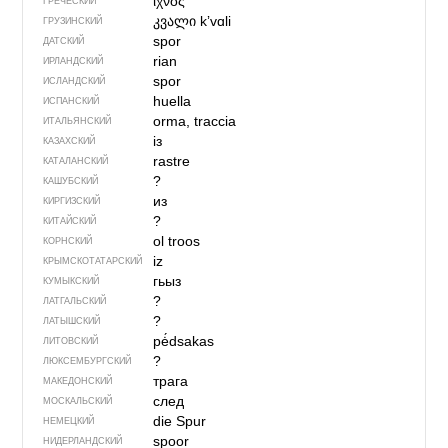
ίχνος
ГРЕЧЕСКИЙ
კვალი
kʼvɑli
ГРУЗИНСКИЙ
spor
ДАТСКИЙ
rian
ИРЛАНДСКИЙ
spor
ИСЛАНДСКИЙ
huella
ИСПАНСКИЙ
orma, traccia
ИТАЛЬЯНСКИЙ
із
КАЗАХСКИЙ
rastre
КАТАЛАНСКИЙ
?
КАШУБСКИЙ
из
КИРГИЗСКИЙ
?
КИТАЙСКИЙ
ol troos
КОРНСКИЙ
iz
КРЫМСКО­ТАТАРСКИЙ
гьыз
КУМЫКСКИЙ
?
ЛАТГАЛЬСКИЙ
?
ЛАТЫШСКИЙ
pė́dsakas
ЛИТОВСКИЙ
?
ЛЮКСЕМБУРГСКИЙ
трага
МАКЕДОНСКИЙ
след
МОСКАЛЬСКИЙ
die Spur
НЕМЕЦКИЙ
spoor
НИДЕРЛАНДСКИЙ