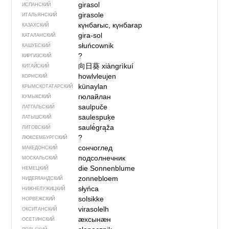
girasol
ИСПАНСКИЙ
girasole
ИТАЛЬЯНСКИЙ
күнбағыс, күнбағар
КАЗАХСКИЙ
gira-sol
КАТАЛАНСКИЙ
słuńcownik
КАШУБСКИЙ
?
КИРГИЗСКИЙ
向日葵
xiàngrìkuí
КИТАЙСКИЙ
howlvleujen
КОРНСКИЙ
künaylan
КРЫМСКО­ТАТАРСКИЙ
гюлайлан
КУМЫКСКИЙ
saulpuče
ЛАТГАЛЬСКИЙ
saulespuķe
ЛАТЫШСКИЙ
saulė́grąža
ЛИТОВСКИЙ
?
ЛЮКСЕМБУРГСКИЙ
сончоглед
МАКЕДОНСКИЙ
подсолнечник
МОСКАЛЬСКИЙ
die Sonnenblume
НЕМЕЦКИЙ
zonnebloem
НИДЕРЛАНДСКИЙ
słyńca
НИЖНЕЛУЖИЦКИЙ
solsikke
НОРВЕЖСКИЙ
virasolelh
ОКСИТАНСКИЙ
ӕхсынӕн
ОСЕТИНСКИЙ