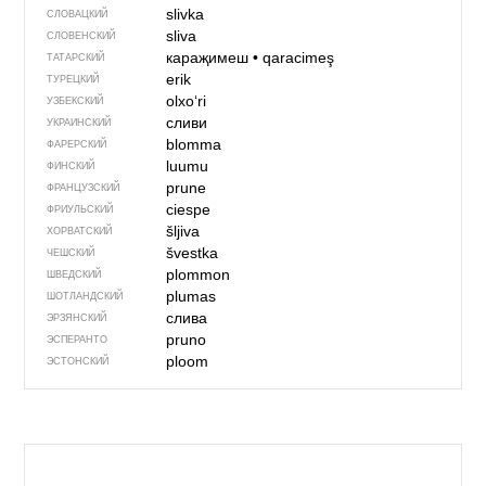
slivka
СЛОВАЦКИЙ
sliva
СЛОВЕНСКИЙ
караҗимеш
•
qaracimeş
ТАТАРСКИЙ
erik
ТУРЕЦКИЙ
olxoʻri
УЗБЕКСКИЙ
сливи
УКРАИНСКИЙ
blomma
ФАРЕРСКИЙ
luumu
ФИНСКИЙ
prune
ФРАНЦУЗСКИЙ
ciespe
ФРИУЛЬСКИЙ
šljiva
ХОРВАТСКИЙ
švestka
ЧЕШСКИЙ
plommon
ШВЕДСКИЙ
plumas
ШОТЛАНДСКИЙ
слива
ЭРЗЯНСКИЙ
pruno
ЭСПЕРАНТО
ploom
ЭСТОНСКИЙ