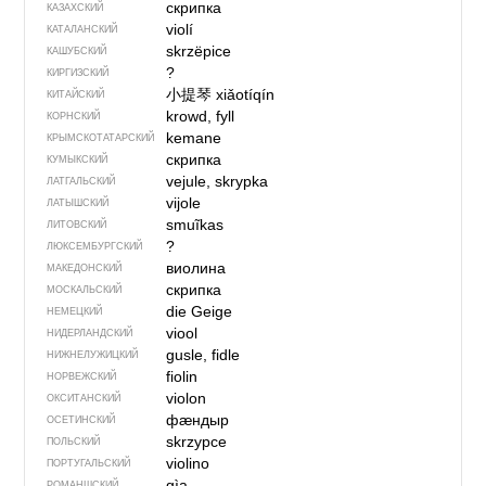
скрипка
КАЗАХСКИЙ
violí
КАТАЛАНСКИЙ
skrzëpice
КАШУБСКИЙ
?
КИРГИЗСКИЙ
小提琴
xiǎotíqín
КИТАЙСКИЙ
krowd, fyll
КОРНСКИЙ
kemane
КРЫМСКО­ТАТАРСКИЙ
скрипка
КУМЫКСКИЙ
vejule, skrypka
ЛАТГАЛЬСКИЙ
vijole
ЛАТЫШСКИЙ
smuĩkas
ЛИТОВСКИЙ
?
ЛЮКСЕМБУРГСКИЙ
виолина
МАКЕДОНСКИЙ
скрипка
МОСКАЛЬСКИЙ
die Geige
НЕМЕЦКИЙ
viool
НИДЕРЛАНДСКИЙ
gusle, fidle
НИЖНЕЛУЖИЦКИЙ
fiolin
НОРВЕЖСКИЙ
violon
ОКСИТАНСКИЙ
фӕндыр
ОСЕТИНСКИЙ
skrzypce
ПОЛЬСКИЙ
violino
ПОРТУГАЛЬСКИЙ
gìa
РОМАНШСКИЙ