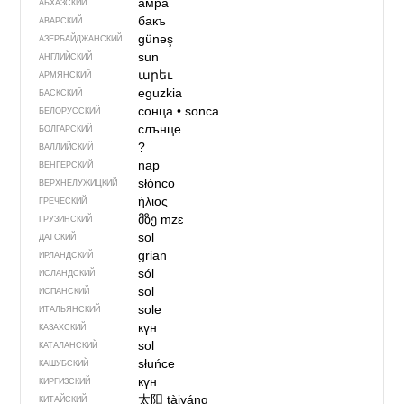
амра
АБХАЗСКИЙ
бакъ
АВАРСКИЙ
günəş
АЗЕРБАЙДЖАН­СКИЙ
sun
АНГЛИЙСКИЙ
արեւ
АРМЯНСКИЙ
eguzkia
БАСКСКИЙ
сонца
•
sonca
БЕЛОРУССКИЙ
слънце
БОЛГАРСКИЙ
?
ВАЛЛИЙСКИЙ
nap
ВЕНГЕРСКИЙ
słónco
ВЕРХНЕЛУЖИЦКИЙ
ήλιος
ГРЕЧЕСКИЙ
მზე
mzɛ
ГРУЗИНСКИЙ
sol
ДАТСКИЙ
grian
ИРЛАНДСКИЙ
sól
ИСЛАНДСКИЙ
sol
ИСПАНСКИЙ
sole
ИТАЛЬЯНСКИЙ
күн
КАЗАХСКИЙ
sol
КАТАЛАНСКИЙ
słuńce
КАШУБСКИЙ
күн
КИРГИЗСКИЙ
太阳
tàiyáng
КИТАЙСКИЙ