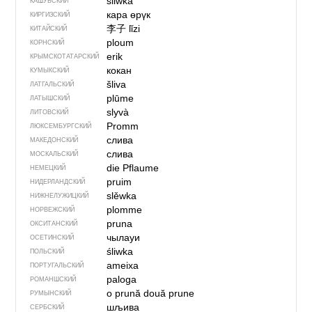
sliwka
КАШУБСКИЙ
кара өрүк
КИРГИЗСКИЙ
李子
lǐzi
КИТАЙСКИЙ
ploum
КОРНСКИЙ
erik
КРЫМСКО­ТАТАРСКИЙ
кокан
КУМЫКСКИЙ
šliva
ЛАТГАЛЬСКИЙ
plūme
ЛАТЫШСКИЙ
slyvà
ЛИТОВСКИЙ
Promm
ЛЮКСЕМБУРГСКИЙ
слива
МАКЕДОНСКИЙ
слива
МОСКАЛЬСКИЙ
die Pflaume
НЕМЕЦКИЙ
pruim
НИДЕРЛАНДСКИЙ
slěwka
НИЖНЕЛУЖИЦКИЙ
plomme
НОРВЕЖСКИЙ
pruna
ОКСИТАНСКИЙ
чылауи
ОСЕТИНСКИЙ
śliwka
ПОЛЬСКИЙ
ameixa
ПОРТУГАЛЬСКИЙ
paloga
РОМАНШСКИЙ
o prună
două prune
РУМЫНСКИЙ
шљива
СЕРБСКИЙ