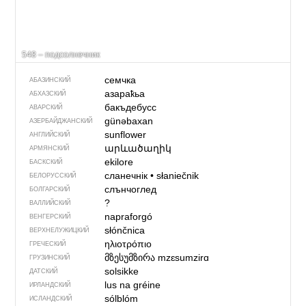
548 – подсолнечник
семчка
АБАЗИНСКИЙ
азараҟьа
АБХАЗСКИЙ
бакъдебусс
АВАРСКИЙ
günəbaxan
АЗЕРБАЙДЖАН­СКИЙ
sunflower
АНГЛИЙСКИЙ
արևածաղիկ
АРМЯНСКИЙ
ekilore
БАСКСКИЙ
сланечнік
•
słaniečnik
БЕЛОРУССКИЙ
слънчоглед
БОЛГАРСКИЙ
?
ВАЛЛИЙСКИЙ
napraforgó
ВЕНГЕРСКИЙ
słónčnica
ВЕРХНЕЛУЖИЦКИЙ
ηλιοτρόπιο
ГРЕЧЕСКИЙ
მზესუმზირა
mzɛsumzirɑ
ГРУЗИНСКИЙ
solsikke
ДАТСКИЙ
lus na gréine
ИРЛАНДСКИЙ
sólblóm
ИСЛАНДСКИЙ