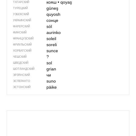
кояш
•
qoyaş
ТАТАРСКИЙ
güneş
ТУРЕЦКИЙ
quyosh
УЗБЕКСКИЙ
сонце
УКРАИНСКИЙ
sól
ФАРЕРСКИЙ
aurinko
ФИНСКИЙ
soleil
ФРАНЦУЗСКИЙ
soreli
ФРИУЛЬСКИЙ
sunce
ХОРВАТСКИЙ
?
ЧЕШСКИЙ
sol
ШВЕДСКИЙ
grian
ШОТЛАНДСКИЙ
чи
ЭРЗЯНСКИЙ
suno
ЭСПЕРАНТО
päike
ЭСТОНСКИЙ