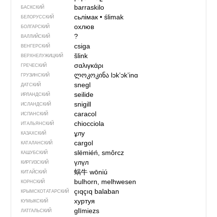
barraskilo
БАСКСКИЙ
сьлімак
•
ślimak
БЕЛОРУССКИЙ
охлюв
БОЛГАРСКИЙ
?
ВАЛЛИЙСКИЙ
csiga
ВЕНГЕРСКИЙ
šlink
ВЕРХНЕЛУЖИЦКИЙ
σαλιγκάρι
ГРЕЧЕСКИЙ
ლოკოკინა
lɔkʼɔkʼinɑ
ГРУЗИНСКИЙ
snegl
ДАТСКИЙ
seilide
ИРЛАНДСКИЙ
snigill
ИСЛАНДСКИЙ
caracol
ИСПАНСКИЙ
chiocciola
ИТАЛЬЯНСКИЙ
ұлу
КАЗАХСКИЙ
cargol
КАТАЛАНСКИЙ
slëmiéń, smôrcz
КАШУБСКИЙ
үлүл
КИРГИЗСКИЙ
蜗牛
wōniú
КИТАЙСКИЙ
bulhorn, melhwesen
КОРНСКИЙ
çıqçıq balaban
КРЫМСКО­ТАТАРСКИЙ
хуртуя
КУМЫКСКИЙ
glīmiezs
ЛАТГАЛЬСКИЙ