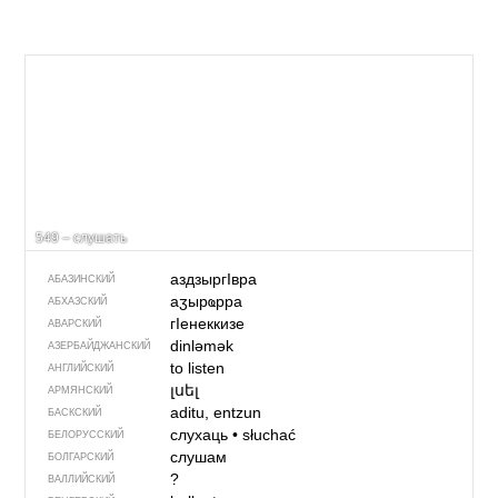
549 – слушать
аздзыр­гIвра
АБАЗИНСКИЙ
аӡырҩрра
АБХАЗСКИЙ
гIенеккизе
АВАРСКИЙ
dinləmək
АЗЕРБАЙДЖАН­СКИЙ
to listen
АНГЛИЙСКИЙ
լսել
АРМЯНСКИЙ
aditu, entzun
БАСКСКИЙ
слухаць
•
słuchać
БЕЛОРУССКИЙ
слушам
БОЛГАРСКИЙ
?
ВАЛЛИЙСКИЙ