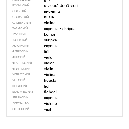
o vioară
două viori
РУМЫНСКИЙ
виолина
СЕРБСКИЙ
husle
СЛОВАЦКИЙ
violina
СЛОВЕНСКИЙ
скрипка
•
skripqa
ТАТАРСКИЙ
keman
ТУРЕЦКИЙ
skripka
УЗБЕКСКИЙ
скрипка
УКРАИНСКИЙ
fiól
ФАРЕРСКИЙ
viulu
ФИНСКИЙ
violon
ФРАНЦУЗСКИЙ
violin
ФРИУЛЬСКИЙ
violina
ХОРВАТСКИЙ
housle
ЧЕШСКИЙ
fiol
ШВЕДСКИЙ
fìdheall
ШОТЛАНДСКИЙ
скрипка
ЭРЗЯНСКИЙ
violono
ЭСПЕРАНТО
viiul
ЭСТОНСКИЙ