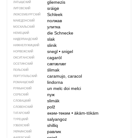
gliemezis
ЛАТЫШСКИЙ
sráigė
ЛИТОВСКИЙ
Schleek
ЛЮКСЕМБУРГСКИЙ
полжав
МАКЕДОНСКИЙ
улитка
МОСКАЛЬСКИЙ
die Schnecke
НЕМЕЦКИЙ
slak
НИДЕРЛАНДСКИЙ
slinik
НИЖНЕЛУЖИЦКИЙ
snegl
•
snigel
НОРВЕЖСКИЙ
cagaròl
ОКСИТАНСКИЙ
сӕтӕлӕг
ОСЕТИНСКИЙ
ślimak
ПОЛЬСКИЙ
caramujo, caracol
ПОРТУГАЛЬСКИЙ
lindorna
РОМАНШСКИЙ
un melc
doi melci
РУМЫНСКИЙ
пуж
СЕРБСКИЙ
slimák
СЛОВАЦКИЙ
polž
СЛОВЕНСКИЙ
әкәм-төкәм
•
äkäm-tökäm
ТАТАРСКИЙ
salyangoz
ТУРЕЦКИЙ
shilliq
УЗБЕКСКИЙ
равлик
УКРАИНСКИЙ
snigil
ФАРЕРСКИЙ