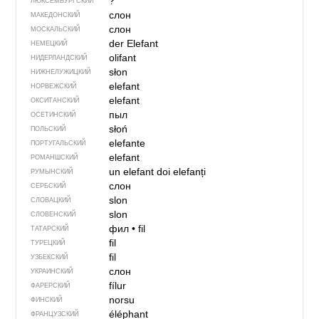
?
ЛЮКСЕМБУРГСКИЙ
слон
МАКЕДОНСКИЙ
слон
МОСКАЛЬСКИЙ
der Elefant
НЕМЕЦКИЙ
olifant
НИДЕРЛАНДСКИЙ
słon
НИЖНЕЛУЖИЦКИЙ
elefant
НОРВЕЖСКИЙ
elefant
ОКСИТАНСКИЙ
пыл
ОСЕТИНСКИЙ
słoń
ПОЛЬСКИЙ
elefante
ПОРТУГАЛЬСКИЙ
elefant
РОМАНШСКИЙ
un elefant
doi elefanți
РУМЫНСКИЙ
слон
СЕРБСКИЙ
slon
СЛОВАЦКИЙ
slon
СЛОВЕНСКИЙ
фил
•
fil
ТАТАРСКИЙ
fil
ТУРЕЦКИЙ
fil
УЗБЕКСКИЙ
слон
УКРАИНСКИЙ
fílur
ФАРЕРСКИЙ
norsu
ФИНСКИЙ
éléphant
ФРАНЦУЗСКИЙ