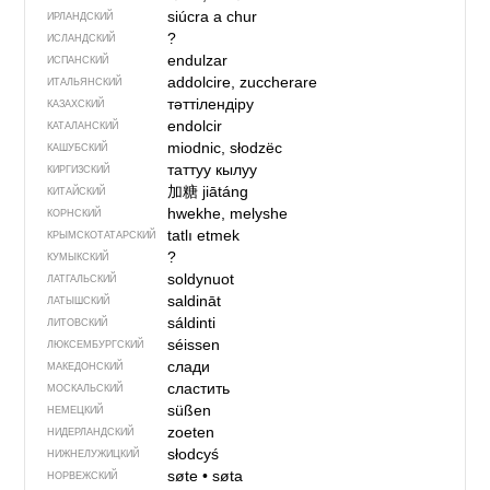
siúcra a chur
ИРЛАНДСКИЙ
?
ИСЛАНДСКИЙ
endulzar
ИСПАНСКИЙ
addolcire, zuccherare
ИТАЛЬЯНСКИЙ
тәттілендіру
КАЗАХСКИЙ
endolcir
КАТАЛАНСКИЙ
miodnic, słodzëc
КАШУБСКИЙ
таттуу кылуу
КИРГИЗСКИЙ
加糖
jiātáng
КИТАЙСКИЙ
hwekhe, melyshe
КОРНСКИЙ
tatlı etmek
КРЫМСКО­ТАТАРСКИЙ
?
КУМЫКСКИЙ
soldynuot
ЛАТГАЛЬСКИЙ
saldināt
ЛАТЫШСКИЙ
sáldinti
ЛИТОВСКИЙ
séissen
ЛЮКСЕМБУРГСКИЙ
слади
МАКЕДОНСКИЙ
сластить
МОСКАЛЬСКИЙ
süßen
НЕМЕЦКИЙ
zoeten
НИДЕРЛАНДСКИЙ
słodcyś
НИЖНЕЛУЖИЦКИЙ
søte
•
søta
НОРВЕЖСКИЙ