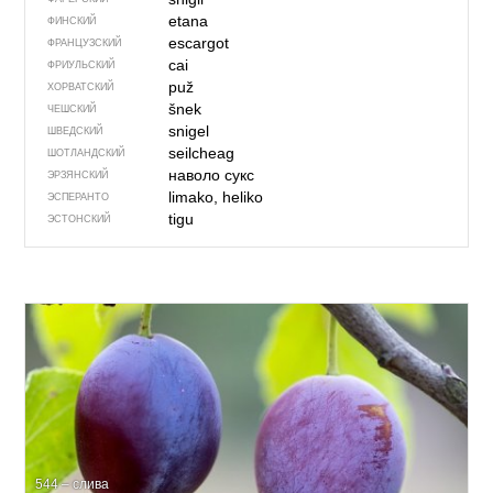
etana
ФИНСКИЙ
escargot
ФРАНЦУЗСКИЙ
cai
ФРИУЛЬСКИЙ
puž
ХОРВАТСКИЙ
šnek
ЧЕШСКИЙ
snigel
ШВЕДСКИЙ
seilcheag
ШОТЛАНДСКИЙ
наволо сукс
ЭРЗЯНСКИЙ
limako, heliko
ЭСПЕРАНТО
tigu
ЭСТОНСКИЙ
544 – слива