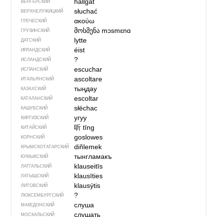
hallgat
ВЕНГЕРСКИЙ
słuchać
ВЕРХНЕЛУЖИЦКИЙ
ακούω
ГРЕЧЕСКИЙ
მოსმენა
mɔsmɛnɑ
ГРУЗИНСКИЙ
lytte
ДАТСКИЙ
éist
ИРЛАНДСКИЙ
?
ИСЛАНДСКИЙ
escuchar
ИСПАНСКИЙ
ascoltare
ИТАЛЬЯНСКИЙ
тыңдау
КАЗАХСКИЙ
escoltar
КАТАЛАНСКИЙ
słëchac
КАШУБСКИЙ
угуу
КИРГИЗСКИЙ
听
tīng
КИТАЙСКИЙ
goslowes
КОРНСКИЙ
diñlemek
КРЫМСКО­ТАТАРСКИЙ
тынгламакъ
КУМЫКСКИЙ
klauseitīs
ЛАТГАЛЬСКИЙ
klausīties
ЛАТЫШСКИЙ
klausýtis
ЛИТОВСКИЙ
?
ЛЮКСЕМБУРГСКИЙ
слуша
МАКЕДОНСКИЙ
слушать
МОСКАЛЬСКИЙ