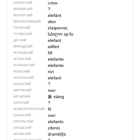
слон
БОЛГАРСКИЙ
?
ВАЛЛИЙСКИЙ
elefánt
ВЕНГЕРСКИЙ
słon
ВЕРХНЕЛУЖИЦКИЙ
ελέφαντας
ГРЕЧЕСКИЙ
სპილო
spʼilɔ
ГРУЗИНСКИЙ
elefant
ДАТСКИЙ
eilifint
ИРЛАНДСКИЙ
fíll
ИСЛАНДСКИЙ
elefante
ИСПАНСКИЙ
elefante
ИТАЛЬЯНСКИЙ
піл
КАЗАХСКИЙ
elefant
КАТАЛАНСКИЙ
?
КАШУБСКИЙ
пил
КИРГИЗСКИЙ
象
xiàng
КИТАЙСКИЙ
?
КОРНСКИЙ
fil
КРЫМСКО­ТАТАРСКИЙ
пил
КУМЫКСКИЙ
elefants
ЛАТГАЛЬСКИЙ
zilonis
ЛАТЫШСКИЙ
dramblỹs
ЛИТОВСКИЙ