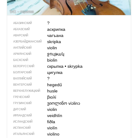
541 – скрипка
?
АБАЗИНСКИЙ
аскрипка
АБХАЗСКИЙ
чагъана
АВАРСКИЙ
skripka
АЗЕРБАЙДЖАН­СКИЙ
violin
АНГЛИЙСКИЙ
ջութակ
АРМЯНСКИЙ
biolin
БАСКСКИЙ
скрыпка
•
skrypka
БЕЛОРУССКИЙ
цигулка
БОЛГАРСКИЙ
?
ВАЛЛИЙСКИЙ
hegedű
ВЕНГЕРСКИЙ
husle
ВЕРХНЕЛУЖИЦКИЙ
βιολί
ГРЕЧЕСКИЙ
ვიოლინო
viɔlinɔ
ГРУЗИНСКИЙ
violin
ДАТСКИЙ
veidhlín
ИРЛАНДСКИЙ
fiðla
ИСЛАНДСКИЙ
violín
ИСПАНСКИЙ
violino
ИТАЛЬЯНСКИЙ