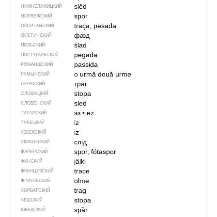
slěd
НИЖНЕЛУЖИЦКИЙ
spor
НОРВЕЖСКИЙ
traça, pesada
ОКСИТАНСКИЙ
фӕд
ОСЕТИНСКИЙ
ślad
ПОЛЬСКИЙ
pegada
ПОРТУГАЛЬСКИЙ
passida
РОМАНШСКИЙ
o urmă
două urme
РУМЫНСКИЙ
траг
СЕРБСКИЙ
stopa
СЛОВАЦКИЙ
sled
СЛОВЕНСКИЙ
эз
•
ez
ТАТАРСКИЙ
iz
ТУРЕЦКИЙ
iz
УЗБЕКСКИЙ
слід
УКРАИНСКИЙ
spor, fótaspor
ФАРЕРСКИЙ
jälki
ФИНСКИЙ
trace
ФРАНЦУЗСКИЙ
olme
ФРИУЛЬСКИЙ
trag
ХОРВАТСКИЙ
stopa
ЧЕШСКИЙ
spår
ШВЕДСКИЙ