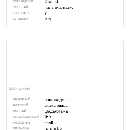
làrachd
ШОТЛАНДСКИЙ
пильгечалгавкс
ЭРЗЯНСКИЙ
?
ЭСПЕРАНТО
jälg
ЭСТОНСКИЙ
543 – улитка
лактападжь
АБАЗИНСКИЙ
акамыршша
АБХАЗСКИЙ
цIадалхIама
АВАРСКИЙ
ilbiz
АЗЕРБАЙДЖАН­СКИЙ
snail
АНГЛИЙСКИЙ
խխունջ
АРМЯНСКИЙ