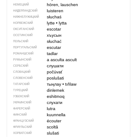
hören, lauschen
НЕМЕЦКИЙ
luisteren
НИДЕРЛАНДСКИЙ
słuchaś
НИЖНЕЛУЖИЦКИЙ
lytte
•
lytta
НОРВЕЖСКИЙ
escotar
ОКСИТАНСКИЙ
хъусын
ОСЕТИНСКИЙ
słuchać
ПОЛЬСКИЙ
escutar
ПОРТУГАЛЬСКИЙ
tadlar
РОМАНШСКИЙ
a asculta
ascult
РУМЫНСКИЙ
слушати
СЕРБСКИЙ
počúvať
СЛОВАЦКИЙ
poslušati
СЛОВЕНСКИЙ
тыңлау
•
tıñlaw
ТАТАРСКИЙ
dinlemek
ТУРЕЦКИЙ
eshitmoq
УЗБЕКСКИЙ
слухати
УКРАИНСКИЙ
lutra
ФАРЕРСКИЙ
kuunnella
ФИНСКИЙ
écouter
ФРАНЦУЗСКИЙ
scoltâ
ФРИУЛЬСКИЙ
slušati
ХОРВАТСКИЙ