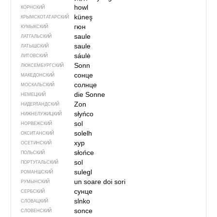
howl
КОРНСКИЙ
küneş
КРЫМСКО­ТАТАРСКИЙ
гюн
КУМЫКСКИЙ
saule
ЛАТГАЛЬСКИЙ
saule
ЛАТЫШСКИЙ
sáulė
ЛИТОВСКИЙ
Sonn
ЛЮКСЕМБУРГСКИЙ
сонце
МАКЕДОНСКИЙ
солнце
МОСКАЛЬСКИЙ
die Sonne
НЕМЕЦКИЙ
Zon
НИДЕРЛАНДСКИЙ
słyńco
НИЖНЕЛУЖИЦКИЙ
sol
НОРВЕЖСКИЙ
solelh
ОКСИТАНСКИЙ
хур
ОСЕТИНСКИЙ
słońce
ПОЛЬСКИЙ
sol
ПОРТУГАЛЬСКИЙ
sulegl
РОМАНШСКИЙ
un soare
doi sori
РУМЫНСКИЙ
сунце
СЕРБСКИЙ
slnko
СЛОВАЦКИЙ
sonce
СЛОВЕНСКИЙ