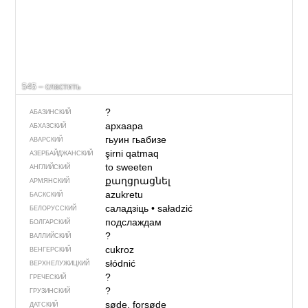
545 – сластить
?
АБАЗИНСКИЙ
архаара
АБХАЗСКИЙ
гьуин гьабизе
АВАРСКИЙ
şirni qatmaq
АЗЕРБАЙДЖАН­СКИЙ
to sweeten
АНГЛИЙСКИЙ
քաղցրացնել
АРМЯНСКИЙ
azukretu
БАСКСКИЙ
саладзіць
•
saładzić
БЕЛОРУССКИЙ
подслаждам
БОЛГАРСКИЙ
?
ВАЛЛИЙСКИЙ
cukroz
ВЕНГЕРСКИЙ
słódnić
ВЕРХНЕЛУЖИЦКИЙ
?
ГРЕЧЕСКИЙ
?
ГРУЗИНСКИЙ
søde, forsøde
ДАТСКИЙ