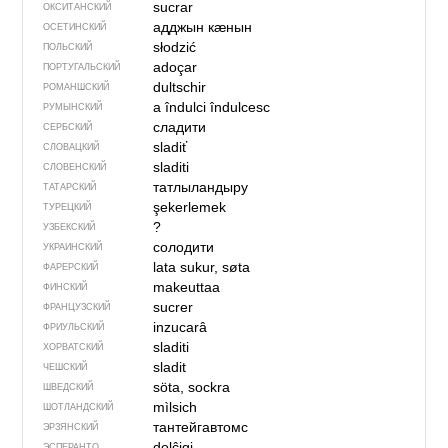
sucrar
ОКСИТАНСКИЙ
адджын кӕнын
ОСЕТИНСКИЙ
słodzić
ПОЛЬСКИЙ
adoçar
ПОРТУГАЛЬСКИЙ
dultschir
РОМАНШСКИЙ
a îndulci
îndulcesc
РУМЫНСКИЙ
сладити
СЕРБСКИЙ
sladiť
СЛОВАЦКИЙ
sladiti
СЛОВЕНСКИЙ
татлыландыру
ТАТАРСКИЙ
şekerlemek
ТУРЕЦКИЙ
?
УЗБЕКСКИЙ
солодити
УКРАИНСКИЙ
lata sukur, søta
ФАРЕРСКИЙ
makeuttaa
ФИНСКИЙ
sucrer
ФРАНЦУЗСКИЙ
inzucarâ
ФРИУЛЬСКИЙ
sladiti
ХОРВАТСКИЙ
sladit
ЧЕШСКИЙ
söta, sockra
ШВЕДСКИЙ
mìlsich
ШОТЛАНДСКИЙ
тантейгавтомс
ЭРЗЯНСКИЙ
dolĉigi
ЭСПЕРАНТО