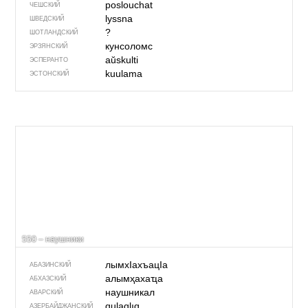
poslouchat
ЧЕШСКИЙ
lyssna
ШВЕДСКИЙ
?
ШОТЛАНДСКИЙ
кунсоломс
ЭРЗЯНСКИЙ
aŭskulti
ЭСПЕРАНТО
kuulama
ЭСТОНСКИЙ
550 – наушники
лымхIахъацIа
АБАЗИНСКИЙ
алымҳахаҵа
АБХАЗСКИЙ
наушникал
АВАРСКИЙ
qulaqlıq
АЗЕРБАЙДЖАН­СКИЙ