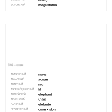
magustama
ЭСТОНСКИЙ
546 – слон
пыль
АБАЗИНСКИЙ
аслан
АБХАЗСКИЙ
пил
АВАРСКИЙ
fil
АЗЕРБАЙДЖАН­СКИЙ
elephant
АНГЛИЙСКИЙ
փիղ
АРМЯНСКИЙ
elefante
БАСКСКИЙ
слон
•
słon
БЕЛОРУССКИЙ