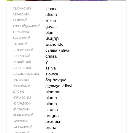
хIваса
АБАЗИНСКИЙ
абҳәа
АБХАЗСКИЙ
кокон
АВАРСКИЙ
gavalı
АЗЕРБАЙДЖАН­СКИЙ
plum
АНГЛИЙСКИЙ
սալոր
АРМЯНСКИЙ
aranondo
БАСКСКИЙ
сьліва
•
śliva
БЕЛОРУССКИЙ
слива
БОЛГАРСКИЙ
?
ВАЛЛИЙСКИЙ
szilva
ВЕНГЕРСКИЙ
slowka
ВЕРХНЕЛУЖИЦКИЙ
δαμάσκηνο
ГРЕЧЕСКИЙ
ქლიავი
kʰliɑvi
ГРУЗИНСКИЙ
blomme
ДАТСКИЙ
pluma
ИРЛАНДСКИЙ
plóma
ИСЛАНДСКИЙ
ciruela
ИСПАНСКИЙ
prugna
ИТАЛЬЯНСКИЙ
алхоры
КАЗАХСКИЙ
pruna
КАТАЛАНСКИЙ