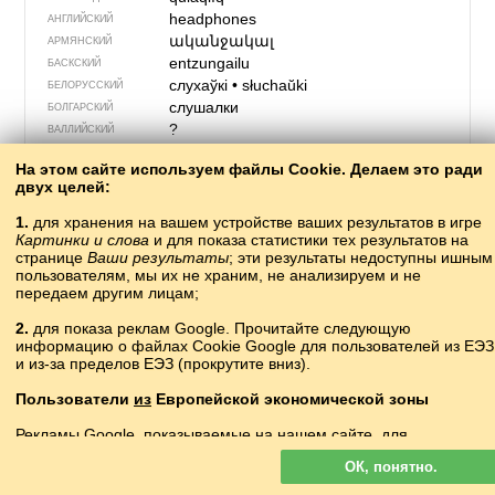
headphones
АНГЛИЙСКИЙ
ականջակալ
АРМЯНСКИЙ
entzungailu
БАСКСКИЙ
слухаўкі
•
słuchaŭki
БЕЛОРУССКИЙ
слушалки
БОЛГАРСКИЙ
?
ВАЛЛИЙСКИЙ
fülhallgató
ВЕНГЕРСКИЙ
На этом сайте используем файлы Cookie. Делаем это ради
słuchatko
ВЕРХНЕЛУЖИЦКИЙ
двух целей:
ακουστικά
ГРЕЧЕСКИЙ
ყურსასმენები
ГРУЗИНСКИЙ
1.
для хранения на вашем устройстве ваших результатов в игре
Картинки и слова
и для показа статистики тех результатов на
hovedtelefoner
ДАТСКИЙ
странице
Ваши результаты
; эти результаты недоступны ишным
cluasáin
ИРЛАНДСКИЙ
пользователям, мы их не храним, не анализируем и не
?
ИСЛАНДСКИЙ
передаем другим лицам;
auriculares
ИСПАНСКИЙ
2.
для показа реклам Google. Прочитайте следующую
cuffie
ИТАЛЬЯНСКИЙ
информацию о файлах Cookie Google для пользователей из ЕЭЗ
құлаққап
КАЗАХСКИЙ
и из-за пределов ЕЭЗ (прокрутите вниз).
auriculars
КАТАЛАНСКИЙ
słëchùlczi
КАШУБСКИЙ
Пользователи
из
Европейской экономической зоны
?
КИРГИЗСКИЙ
Рекламы Google, показываемые на нашем сайте, для
耳机
ěrjī
КИТАЙСКИЙ
пользователей с ЕЭЗ
не
персонализируются. В такой рекламе
skovarnigow
КОРНСКИЙ
ОК, понятно.
файлы cookie не используются для персонализации объявлений
qulaqlıq
КРЫМСКО­ТАТАРСКИЙ
но служат для ограничения частоты показов, подготовки сводных