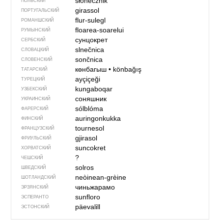
słonecznik
ПОЛЬСКИЙ
girassol
ПОРТУГАЛЬСКИЙ
flur-sulegl
РОМАНШСКИЙ
floarea-soarelui
РУМЫНСКИЙ
сунцокрет
СЕРБСКИЙ
slnečnica
СЛОВАЦКИЙ
sončnica
СЛОВЕНСКИЙ
көнбагыш
•
könbağış
ТАТАРСКИЙ
ayçiçeği
ТУРЕЦКИЙ
kungaboqar
УЗБЕКСКИЙ
соняшник
УКРАИНСКИЙ
sólblóma
ФАРЕРСКИЙ
auringonkukka
ФИНСКИЙ
tournesol
ФРАНЦУЗСКИЙ
gjirasol
ФРИУЛЬСКИЙ
suncokret
ХОРВАТСКИЙ
?
ЧЕШСКИЙ
solros
ШВЕДСКИЙ
neòinean-grèine
ШОТЛАНДСКИЙ
чиньжарамо
ЭРЗЯНСКИЙ
sunfloro
ЭСПЕРАНТО
päevalill
ЭСТОНСКИЙ