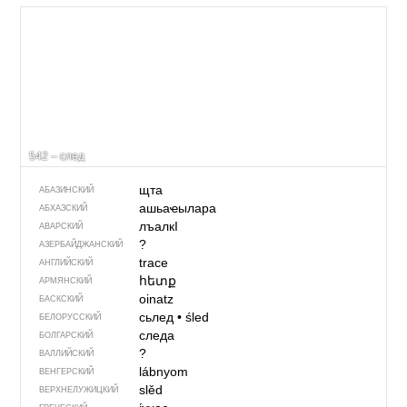
542 – след
щта
АБАЗИНСКИЙ
ашьаҽылара
АБХАЗСКИЙ
лъалкI
АВАРСКИЙ
?
АЗЕРБАЙДЖАН­СКИЙ
trace
АНГЛИЙСКИЙ
հետք
АРМЯНСКИЙ
oinatz
БАСКСКИЙ
сьлед
•
śled
БЕЛОРУССКИЙ
следа
БОЛГАРСКИЙ
?
ВАЛЛИЙСКИЙ
lábnyom
ВЕНГЕРСКИЙ
slěd
ВЕРХНЕЛУЖИЦКИЙ