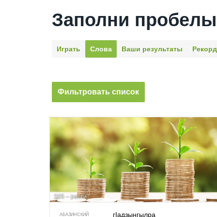
Заполни пробелы
Играть
Слова
Ваши результаты
Рекор
Фильтровать список
505 – расти
гIадзынгылра
АБАЗИНСКИЙ