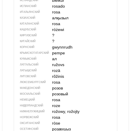
bleikur
ИСЛАНДСКИЙ
rosado
ИСПАНСКИЙ
rosa
ИТАЛЬЯНСКИЙ
алқызыл
КАЗАХСКИЙ
rosa
КАТАЛАНСКИЙ
różewi
КАШУБСКИЙ
?
КИРГИЗСКИЙ
?
КИТАЙСКИЙ
gwynnrudh
КОРНСКИЙ
pempe
КРЫМСКО­ТАТАРСКИЙ
ал
КУМЫКСКИЙ
ružovs
ЛАТГАЛЬСКИЙ
rozā
ЛАТЫШСКИЙ
rõžinis
ЛИТОВСКИЙ
rosa
ЛЮКСЕМБУРГСКИЙ
розов
МАКЕДОНСКИЙ
розовый
МОСКАЛЬСКИЙ
rosa
НЕМЕЦКИЙ
roze
НИДЕРЛАНДСКИЙ
rožowy, rožojty
НИЖНЕЛУЖИЦКИЙ
rosa
НОРВЕЖСКИЙ
ròse
ОКСИТАНСКИЙ
розӕхуыз
ОСЕТИНСКИЙ