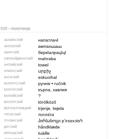
510 – полотенце
напатлачI
АБАЗИНСКИЙ
ампахьшьы
АБХАЗСКИЙ
беркIалрацIцI
АВАРСКИЙ
məhrəba
АЗЕРБАЙДЖАН­СКИЙ
towel
АНГЛИЙСКИЙ
սրբիչ
АРМЯНСКИЙ
eskuoihal
БАСКСКИЙ
ручнік
•
ručnik
БЕЛОРУССКИЙ
кърпа, хавлия
БОЛГАРСКИЙ
?
ВАЛЛИЙСКИЙ
törölköző
ВЕНГЕРСКИЙ
trjenje, twjela
ВЕРХНЕЛУЖИЦКИЙ
πετσέτα
ГРЕЧЕСКИЙ
პირსახოცი
pʼirsɑxɔtsʰi
ГРУЗИНСКИЙ
håndklæde
ДАТСКИЙ
tuáille
ИРЛАНДСКИЙ