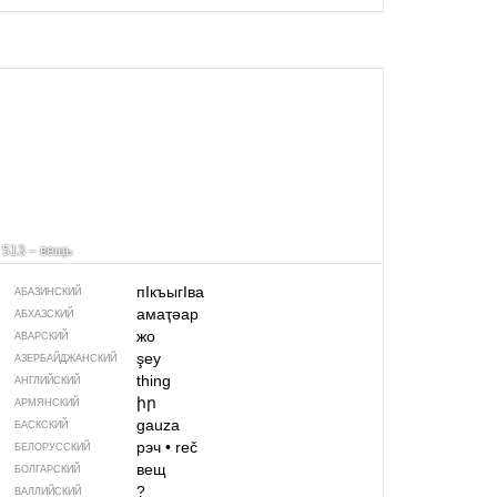
513 – вещь
пIкъыгIва
АБАЗИНСКИЙ
амаҭәар
АБХАЗСКИЙ
жо
АВАРСКИЙ
şey
АЗЕРБАЙДЖАН­СКИЙ
thing
АНГЛИЙСКИЙ
իր
АРМЯНСКИЙ
gauza
БАСКСКИЙ
рэч
•
reč
БЕЛОРУССКИЙ
вещ
БОЛГАРСКИЙ
?
ВАЛЛИЙСКИЙ