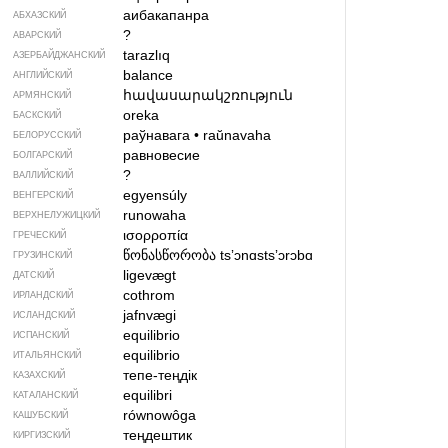
аибакапанра
АБХАЗСКИЙ
?
АВАРСКИЙ
tarazlıq
АЗЕРБАЙДЖАН­СКИЙ
balance
АНГЛИЙСКИЙ
հավասարակշռություն
АРМЯНСКИЙ
oreka
БАСКСКИЙ
раўнавага
•
raŭnavaha
БЕЛОРУССКИЙ
равновесие
БОЛГАРСКИЙ
?
ВАЛЛИЙСКИЙ
egyensúly
ВЕНГЕРСКИЙ
runowaha
ВЕРХНЕЛУЖИЦКИЙ
ισορροπία
ГРЕЧЕСКИЙ
წონასწორობა
tsʼɔnɑstsʼɔrɔbɑ
ГРУЗИНСКИЙ
ligevægt
ДАТСКИЙ
cothrom
ИРЛАНДСКИЙ
jafnvægi
ИСЛАНДСКИЙ
equilibrio
ИСПАНСКИЙ
equilibrio
ИТАЛЬЯНСКИЙ
тепе-теңдік
КАЗАХСКИЙ
equilibri
КАТАЛАНСКИЙ
równowôga
КАШУБСКИЙ
теңдештик
КИРГИЗСКИЙ