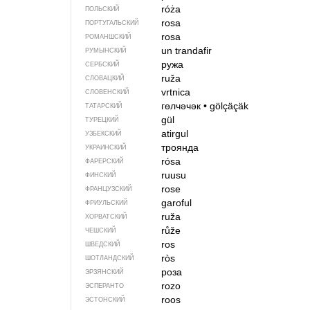
róża
ПОЛЬСКИЙ
rosa
ПОРТУГАЛЬСКИЙ
rosa
РОМАНШСКИЙ
un trandafir
РУМЫНСКИЙ
ружа
СЕРБСКИЙ
ruža
СЛОВАЦКИЙ
vrtnica
СЛОВЕНСКИЙ
гөлчәчәк
•
gölçäçäk
ТАТАРСКИЙ
gül
ТУРЕЦКИЙ
atirgul
УЗБЕКСКИЙ
троянда
УКРАИНСКИЙ
rósa
ФАРЕРСКИЙ
ruusu
ФИНСКИЙ
rose
ФРАНЦУЗСКИЙ
garoful
ФРИУЛЬСКИЙ
ruža
ХОРВАТСКИЙ
růže
ЧЕШСКИЙ
ros
ШВЕДСКИЙ
ròs
ШОТЛАНДСКИЙ
роза
ЭРЗЯНСКИЙ
rozo
ЭСПЕРАНТО
roos
ЭСТОНСКИЙ