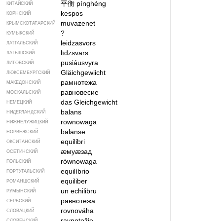
平衡
pínghéng
КИТАЙСКИЙ
kespos
КОРНСКИЙ
muvazenet
КРЫМСКО­ТАТАРСКИЙ
?
КУМЫКСКИЙ
leidzasvors
ЛАТГАЛЬСКИЙ
līdzsvars
ЛАТЫШСКИЙ
pusiáusvyra
ЛИТОВСКИЙ
Gläichgewiicht
ЛЮКСЕМБУРГСКИЙ
рамнотежа
МАКЕДОНСКИЙ
равновесие
МОСКАЛЬСКИЙ
das Gleichgewicht
НЕМЕЦКИЙ
balans
НИДЕРЛАНДСКИЙ
rownowaga
НИЖНЕЛУЖИЦКИЙ
balanse
НОРВЕЖСКИЙ
equilibri
ОКСИТАНСКИЙ
ӕмуӕзад
ОСЕТИНСКИЙ
równowaga
ПОЛЬСКИЙ
equilíbrio
ПОРТУГАЛЬСКИЙ
equiliber
РОМАНШСКИЙ
un echilibru
РУМЫНСКИЙ
равнотежа
СЕРБСКИЙ
rovnováha
СЛОВАЦКИЙ
ravnotežje
СЛОВЕНСКИЙ