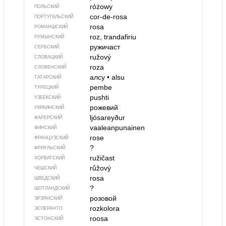
różowy
ПОЛЬСКИЙ
cor-de-rosa
ПОРТУГАЛЬСКИЙ
rosa
РОМАНШСКИЙ
roz, trandafiriu
РУМЫНСКИЙ
ружичаст
СЕРБСКИЙ
ružový
СЛОВАЦКИЙ
roza
СЛОВЕНСКИЙ
алсу
•
alsu
ТАТАРСКИЙ
pembe
ТУРЕЦКИЙ
pushti
УЗБЕКСКИЙ
рожевий
УКРАИНСКИЙ
ljósareyður
ФАРЕРСКИЙ
vaaleanpunainen
ФИНСКИЙ
rose
ФРАНЦУЗСКИЙ
?
ФРИУЛЬСКИЙ
ružičast
ХОРВАТСКИЙ
růžový
ЧЕШСКИЙ
rosa
ШВЕДСКИЙ
?
ШОТЛАНДСКИЙ
розовой
ЭРЗЯНСКИЙ
rozkolora
ЭСПЕРАНТО
roosa
ЭСТОНСКИЙ