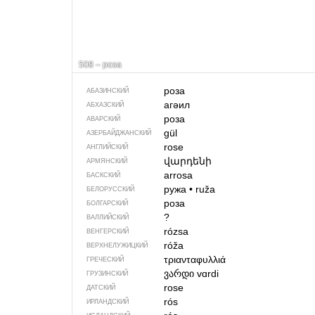
508 – роза
роза
АБАЗИНСКИЙ
агәил
АБХАЗСКИЙ
роза
АВАРСКИЙ
gül
АЗЕРБАЙДЖАН­СКИЙ
rose
АНГЛИЙСКИЙ
վարդենի
АРМЯНСКИЙ
arrosa
БАСКСКИЙ
ружа
•
ruža
БЕЛОРУССКИЙ
роза
БОЛГАРСКИЙ
?
ВАЛЛИЙСКИЙ
rózsa
ВЕНГЕРСКИЙ
róža
ВЕРХНЕЛУЖИЦКИЙ
τριανταφυλλιά
ГРЕЧЕСКИЙ
ვარდი
vɑrdi
ГРУЗИНСКИЙ
rose
ДАТСКИЙ
rós
ИРЛАНДСКИЙ