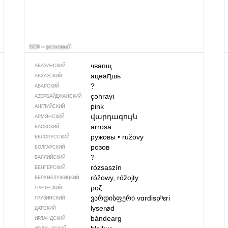
509 – розовый
чвапщ
АБАЗИНСКИЙ
ацәаԥшь
АБХАЗСКИЙ
?
АВАРСКИЙ
çəhrayı
АЗЕРБАЙДЖАН­СКИЙ
pink
АНГЛИЙСКИЙ
վարդագույն
АРМЯНСКИЙ
arrosa
БАСКСКИЙ
ружовы
•
ružovy
БЕЛОРУССКИЙ
розов
БОЛГАРСКИЙ
?
ВАЛЛИЙСКИЙ
rózsaszín
ВЕНГЕРСКИЙ
róžowy, róžojty
ВЕРХНЕЛУЖИЦКИЙ
ροζ
ГРЕЧЕСКИЙ
ვარდისფერი
vɑrdispʰɛri
ГРУЗИНСКИЙ
lyserød
ДАТСКИЙ
bándearg
ИРЛАНДСКИЙ