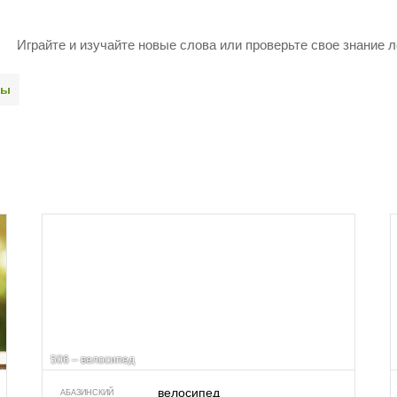
Играйте и изучайте новые слова или про­верьте свое знание л
ды
506 – велосипед
велосипед
АБАЗИНСКИЙ