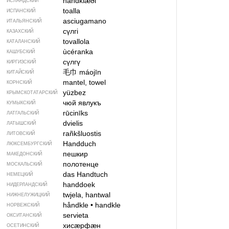
handklæði
ИСЛАНДСКИЙ
toalla
ИСПАНСКИЙ
asciugamano
ИТАЛЬЯНСКИЙ
сүлгі
КАЗАХСКИЙ
tovallola
КАТАЛАНСКИЙ
ùcéranka
КАШУБСКИЙ
сүлгү
КИРГИЗСКИЙ
毛巾
máojīn
КИТАЙСКИЙ
mantel, towel
КОРНСКИЙ
yüzbez
КРЫМСКО­ТАТАРСКИЙ
чюй явлукъ
КУМЫКСКИЙ
rūcinīks
ЛАТГАЛЬСКИЙ
dvielis
ЛАТЫШСКИЙ
rañkšluostis
ЛИТОВСКИЙ
Handduch
ЛЮКСЕМБУРГСКИЙ
пешкир
МАКЕДОНСКИЙ
полотенце
МОСКАЛЬСКИЙ
das Handtuch
НЕМЕЦКИЙ
handdoek
НИДЕРЛАНДСКИЙ
twjela, hantwal
НИЖНЕЛУЖИЦКИЙ
håndkle
•
handkle
НОРВЕЖСКИЙ
servieta
ОКСИТАНСКИЙ
хисӕрфӕн
ОСЕТИНСКИЙ