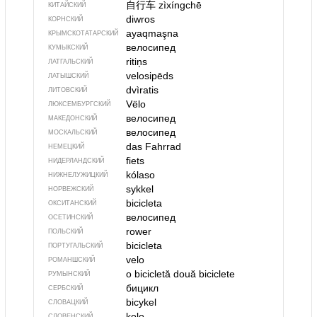
自行车
zìxíngchē
КИТАЙСКИЙ
diwros
КОРНСКИЙ
ayaqmaşna
КРЫМСКО­ТАТАРСКИЙ
велосипед
КУМЫКСКИЙ
ritiņs
ЛАТГАЛЬСКИЙ
velosipēds
ЛАТЫШСКИЙ
dvìratis
ЛИТОВСКИЙ
Vëlo
ЛЮКСЕМБУРГСКИЙ
велосипед
МАКЕДОНСКИЙ
велосипед
МОСКАЛЬСКИЙ
das Fahrrad
НЕМЕЦКИЙ
fiets
НИДЕРЛАНДСКИЙ
kólaso
НИЖНЕЛУЖИЦКИЙ
sykkel
НОРВЕЖСКИЙ
bicicleta
ОКСИТАНСКИЙ
велосипед
ОСЕТИНСКИЙ
rower
ПОЛЬСКИЙ
bicicleta
ПОРТУГАЛЬСКИЙ
velo
РОМАНШСКИЙ
o bicicletă
două biciclete
РУМЫНСКИЙ
бицикл
СЕРБСКИЙ
bicykel
СЛОВАЦКИЙ
kolo
СЛОВЕНСКИЙ