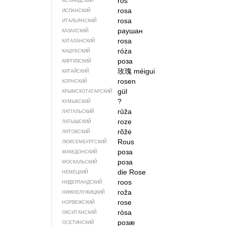
rós
ИСЛАНДСКИЙ
rosa
ИСПАНСКИЙ
rosa
ИТАЛЬЯНСКИЙ
раушан
КАЗАХСКИЙ
rosa
КАТАЛАНСКИЙ
róża
КАШУБСКИЙ
роза
КИРГИЗСКИЙ
玫瑰
méigui
КИТАЙСКИЙ
rosen
КОРНСКИЙ
gül
КРЫМСКО­ТАТАРСКИЙ
?
КУМЫКСКИЙ
rūža
ЛАТГАЛЬСКИЙ
roze
ЛАТЫШСКИЙ
rõžė
ЛИТОВСКИЙ
Rous
ЛЮКСЕМБУРГСКИЙ
роза
МАКЕДОНСКИЙ
роза
МОСКАЛЬСКИЙ
die Rose
НЕМЕЦКИЙ
roos
НИДЕРЛАНДСКИЙ
roža
НИЖНЕЛУЖИЦКИЙ
rose
НОРВЕЖСКИЙ
ròsa
ОКСИТАНСКИЙ
розӕ
ОСЕТИНСКИЙ