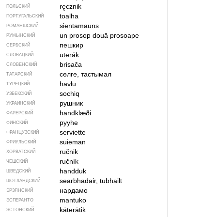
ręcznik
ПОЛЬСКИЙ
toalha
ПОРТУГАЛЬСКИЙ
sientamauns
РОМАНШСКИЙ
un prosop
două prosoape
РУМЫНСКИЙ
пешкир
СЕРБСКИЙ
uterák
СЛОВАЦКИЙ
brisača
СЛОВЕНСКИЙ
сөлге, тастымал
ТАТАРСКИЙ
havlu
ТУРЕЦКИЙ
sochiq
УЗБЕКСКИЙ
рушник
УКРАИНСКИЙ
handklæði
ФАРЕРСКИЙ
pyyhe
ФИНСКИЙ
serviette
ФРАНЦУЗСКИЙ
suieman
ФРИУЛЬСКИЙ
ručnik
ХОРВАТСКИЙ
ručník
ЧЕШСКИЙ
handduk
ШВЕДСКИЙ
searbhadair, tubhailt
ШОТЛАНДСКИЙ
нардамо
ЭРЗЯНСКИЙ
mantuko
ЭСПЕРАНТО
käterätik
ЭСТОНСКИЙ