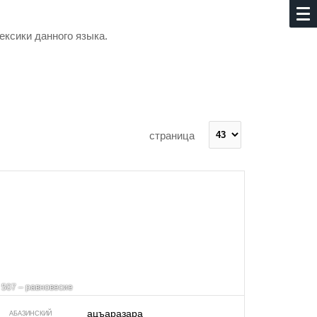
ексики данного языка.
страница
507 – равновесие
ацъаразара
АБАЗИНСКИЙ