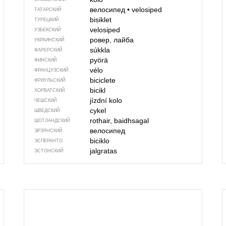
велосипед
•
velosiped
ТАТАРСКИЙ
bisiklet
ТУРЕЦКИЙ
velosiped
УЗБЕКСКИЙ
ровер, лайба
УКРАИНСКИЙ
súkkla
ФАРЕРСКИЙ
pyörä
ФИНСКИЙ
vélo
ФРАНЦУЗСКИЙ
biciclete
ФРИУЛЬСКИЙ
bicikl
ХОРВАТСКИЙ
jízdní kolo
ЧЕШСКИЙ
cykel
ШВЕДСКИЙ
rothair, baidhsagal
ШОТЛАНДСКИЙ
велосипед
ЭРЗЯНСКИЙ
biciklo
ЭСПЕРАНТО
jalgratas
ЭСТОНСКИЙ