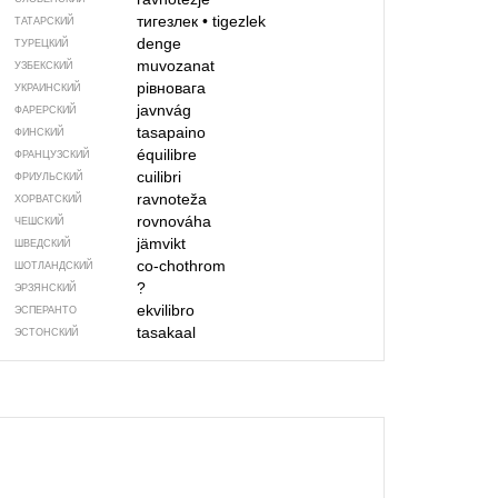
тигезлек
•
tigezlek
ТАТАРСКИЙ
denge
ТУРЕЦКИЙ
muvozanat
УЗБЕКСКИЙ
рівновага
УКРАИНСКИЙ
javnvág
ФАРЕРСКИЙ
tasapaino
ФИНСКИЙ
équilibre
ФРАНЦУЗСКИЙ
cuilibri
ФРИУЛЬСКИЙ
ravnoteža
ХОРВАТСКИЙ
rovnováha
ЧЕШСКИЙ
jämvikt
ШВЕДСКИЙ
co-chothrom
ШОТЛАНДСКИЙ
?
ЭРЗЯНСКИЙ
ekvilibro
ЭСПЕРАНТО
tasakaal
ЭСТОНСКИЙ