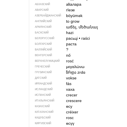
аҟалара
АБХАЗСКИЙ
гIезе
АВАРСКИЙ
böyümək
АЗЕРБАЙДЖАН­СКИЙ
to grow
АНГЛИЙСКИЙ
աճել, մեծանալ
АРМЯНСКИЙ
hazi
БАСКСКИЙ
расьці
•
raści
БЕЛОРУССКИЙ
раста
БОЛГАРСКИЙ
?
ВАЛЛИЙСКИЙ
nő
ВЕНГЕРСКИЙ
rosć
ВЕРХНЕЛУЖИЦКИЙ
μεγαλώνω
ГРЕЧЕСКИЙ
ზრდა
zrdɑ
ГРУЗИНСКИЙ
vokse
ДАТСКИЙ
fás
ИРЛАНДСКИЙ
vaxa
ИСЛАНДСКИЙ
crecer
ИСПАНСКИЙ
crescere
ИТАЛЬЯНСКИЙ
өсу
КАЗАХСКИЙ
créixer
КАТАЛАНСКИЙ
rosc
КАШУБСКИЙ
өсүү
КИРГИЗСКИЙ