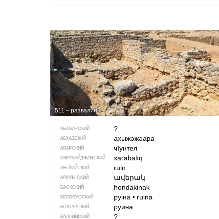
511 – развалины
?
АБАЗИНСКИЙ
ахыжәжәара
АБХАЗСКИЙ
чIунтел
АВАРСКИЙ
xarabalıq
АЗЕРБАЙДЖАН­СКИЙ
ruin
АНГЛИЙСКИЙ
ավերակ
АРМЯНСКИЙ
hondakinak
БАСКСКИЙ
руіна
•
ruina
БЕЛОРУССКИЙ
руина
БОЛГАРСКИЙ
?
ВАЛЛИЙСКИЙ