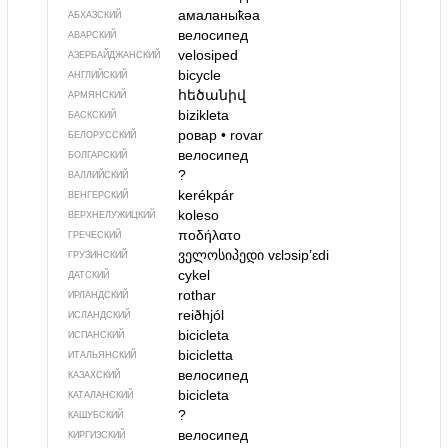
амаланыҟәа
АБХАЗСКИЙ
велосипед
АВАРСКИЙ
velosiped
АЗЕРБАЙДЖАН­СКИЙ
bicycle
АНГЛИЙСКИЙ
հեծանիվ
АРМЯНСКИЙ
bizikleta
БАСКСКИЙ
ровар
•
rovar
БЕЛОРУССКИЙ
велосипед
БОЛГАРСКИЙ
?
ВАЛЛИЙСКИЙ
kerékpár
ВЕНГЕРСКИЙ
koleso
ВЕРХНЕЛУЖИЦКИЙ
ποδήλατο
ГРЕЧЕСКИЙ
ველოსიპედი
vɛlɔsipʼɛdi
ГРУЗИНСКИЙ
cykel
ДАТСКИЙ
rothar
ИРЛАНДСКИЙ
reiðhjól
ИСЛАНДСКИЙ
bicicleta
ИСПАНСКИЙ
bicicletta
ИТАЛЬЯНСКИЙ
велосипед
КАЗАХСКИЙ
bicicleta
КАТАЛАНСКИЙ
?
КАШУБСКИЙ
велосипед
КИРГИЗСКИЙ