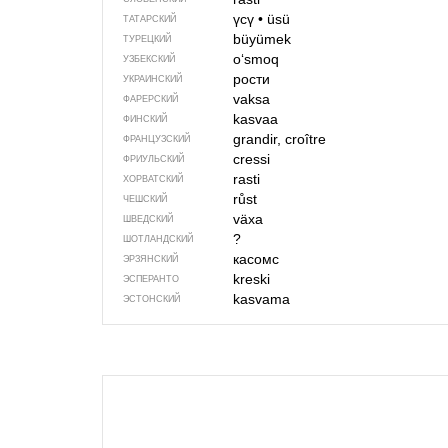
үсү
•
üsü
ТАТАРСКИЙ
büyümek
ТУРЕЦКИЙ
o‘smoq
УЗБЕКСКИЙ
рости
УКРАИНСКИЙ
vaksa
ФАРЕРСКИЙ
kasvaa
ФИНСКИЙ
grandir, croître
ФРАНЦУЗСКИЙ
cressi
ФРИУЛЬСКИЙ
rasti
ХОРВАТСКИЙ
růst
ЧЕШСКИЙ
växa
ШВЕДСКИЙ
?
ШОТЛАНДСКИЙ
касомс
ЭРЗЯНСКИЙ
kreski
ЭСПЕРАНТО
kasvama
ЭСТОНСКИЙ