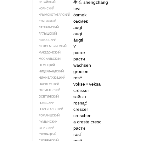
生长
shēngzhǎng
КИТАЙСКИЙ
tevi
КОРНСКИЙ
ösmek
КРЫМСКО­ТАТАРСКИЙ
оьсмек
КУМЫКСКИЙ
augt
ЛАТГАЛЬСКИЙ
augt
ЛАТЫШСКИЙ
áugti
ЛИТОВСКИЙ
?
ЛЮКСЕМБУРГСКИЙ
расте
МАКЕДОНСКИЙ
расти
МОСКАЛЬСКИЙ
wachsen
НЕМЕЦКИЙ
groeien
НИДЕРЛАНДСКИЙ
rosć
НИЖНЕЛУЖИЦКИЙ
vokse
•
veksa
НОРВЕЖСКИЙ
créisser
ОКСИТАНСКИЙ
зайын
ОСЕТИНСКИЙ
rosnąć
ПОЛЬСКИЙ
crescer
ПОРТУГАЛЬСКИЙ
crescher
РОМАНШСКИЙ
a crește
cresc
РУМЫНСКИЙ
расти
СЕРБСКИЙ
rásť
СЛОВАЦКИЙ
rasti
СЛОВЕНСКИЙ