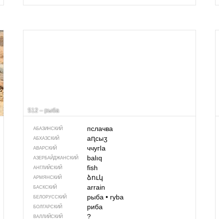
512 – рыба
пслачва
АБАЗИНСКИЙ
аԥсыӡ
АБХАЗСКИЙ
ччугIа
АВАРСКИЙ
balıq
АЗЕРБАЙДЖАН­СКИЙ
fish
АНГЛИЙСКИЙ
ձուկ
АРМЯНСКИЙ
arrain
БАСКСКИЙ
рыба
•
ryba
БЕЛОРУССКИЙ
риба
БОЛГАРСКИЙ
?
ВАЛЛИЙСКИЙ