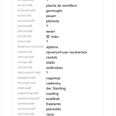
?
ИСЛАНДСКИЙ
planta de semillero
ИСПАНСКИЙ
germoglio
ИТАЛЬЯНСКИЙ
көшет
КАЗАХСКИЙ
plàntula
КАТАЛАНСКИЙ
?
КАШУБСКИЙ
көчөт
КИРГИЗСКИЙ
苗
miáo
КИТАЙСКИЙ
?
КОРНСКИЙ
aşlama
КРЫМСКО­ТАТАРСКИЙ
орнатылгъан оьсюмлюк
КУМЫКСКИЙ
rasāds
ЛАТГАЛЬСКИЙ
stāds
ЛАТЫШСКИЙ
sodinùkas
ЛИТОВСКИЙ
?
ЛЮКСЕМБУРГСКИЙ
садница
МАКЕДОНСКИЙ
саженец
МОСКАЛЬСКИЙ
der Sämling
НЕМЕЦКИЙ
zaailing
НИДЕРЛАНДСКИЙ
wuklěwk
НИЖНЕЛУЖИЦКИЙ
frøplante
НОРВЕЖСКИЙ
plantolièr
ОКСИТАНСКИЙ
тала
ОСЕТИНСКИЙ