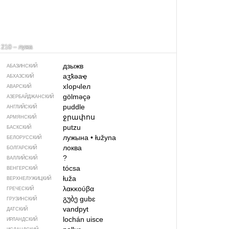
210 – лужа
дзыжв
АБАЗИНСКИЙ
аӡҟәаҿ
АБХАЗСКИЙ
хIорчIел
АВАРСКИЙ
gölməçə
АЗЕРБАЙДЖАН­СКИЙ
puddle
АНГЛИЙСКИЙ
ջրափոս
АРМЯНСКИЙ
putzu
БАСКСКИЙ
лужына
•
łužyna
БЕЛОРУССКИЙ
локва
БОЛГАРСКИЙ
?
ВАЛЛИЙСКИЙ
tócsa
ВЕНГЕРСКИЙ
łuža
ВЕРХНЕЛУЖИЦКИЙ
λακκούβα
ГРЕЧЕСКИЙ
გუბე
gubɛ
ГРУЗИНСКИЙ
vandpyt
ДАТСКИЙ
lochán uisce
ИРЛАНДСКИЙ