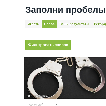
Заполни пробелы
Играть
Слова
Ваши результаты
Рекор
Фильтровать список
205 – наручники
?
АБАЗИНСКИЙ