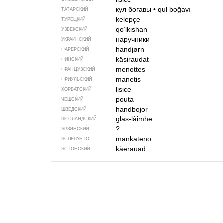
кул богавы
•
qul boğavı
ТАТАРСКИЙ
kelepçe
ТУРЕЦКИЙ
qo‘lkishan
УЗБЕКСКИЙ
наручники
УКРАИНСКИЙ
handjørn
ФАРЕРСКИЙ
käsiraudat
ФИНСКИЙ
menottes
ФРАНЦУЗСКИЙ
manetis
ФРИУЛЬСКИЙ
lisice
ХОРВАТСКИЙ
pouta
ЧЕШСКИЙ
handbojor
ШВЕДСКИЙ
glas-làimhe
ШОТЛАНДСКИЙ
?
ЭРЗЯНСКИЙ
mankateno
ЭСПЕРАНТО
käerauad
ЭСТОНСКИЙ