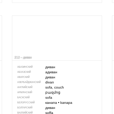
212 – диван
диван
АБАЗИНСКИЙ
адиван
АБХАЗСКИЙ
диван
АВАРСКИЙ
divan
АЗЕРБАЙДЖАН­СКИЙ
sofa, couch
АНГЛИЙСКИЙ
բազմոց
АРМЯНСКИЙ
sofa
БАСКСКИЙ
канапа
•
kanapa
БЕЛОРУССКИЙ
диван
БОЛГАРСКИЙ
soffa
ВАЛЛИЙСКИЙ