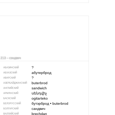
213 – сэндвич
?
АБАЗИНСКИЙ
абутерброд
АБХАЗСКИЙ
?
АВАРСКИЙ
buterbrod
АЗЕРБАЙДЖАН­СКИЙ
sandwich
АНГЛИЙСКИЙ
սենդվիչ
АРМЯНСКИЙ
ogitarteko
БАСКСКИЙ
бутэрброд
•
buterbrod
БЕЛОРУССКИЙ
сандвич
БОЛГАРСКИЙ
brechdan
ВАЛЛИЙСКИЙ