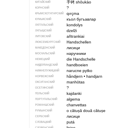
手铐
shǒukào
КИТАЙСКИЙ
?
КОРНСКИЙ
qırçma
КРЫМСКО­ТАТАРСКИЙ
къол бугъавлар
КУМЫКСКИЙ
kondolys
ЛАТГАЛЬСКИЙ
dzelži
ЛАТЫШСКИЙ
añtrankiai
ЛИТОВСКИЙ
Handschellen
ЛЮКСЕМБУРГСКИЙ
лисици
МАКЕДОНСКИЙ
наручники
МОСКАЛЬСКИЙ
die Handschelle
НЕМЕЦКИЙ
handboeien
НИДЕРЛАНДСКИЙ
narucne pytko
НИЖНЕЛУЖИЦКИЙ
håndjern
•
handjarn
НОРВЕЖСКИЙ
manhòtas
ОКСИТАНСКИЙ
?
ОСЕТИНСКИЙ
kajdanki
ПОЛЬСКИЙ
algema
ПОРТУГАЛЬСКИЙ
chanvettas
РОМАНШСКИЙ
o cătușă
două cătușe
РУМЫНСКИЙ
лисице
СЕРБСКИЙ
putá
СЛОВАЦКИЙ
lisice
СЛОВЕНСКИЙ