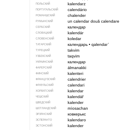
kalendarz
ПОЛЬСКИЙ
calendário
ПОРТУГАЛЬСКИЙ
chalender
РОМАНШСКИЙ
un calendar
două calendare
РУМЫНСКИЙ
календар
СЕРБСКИЙ
kalendár
СЛОВАЦКИЙ
koledar
СЛОВЕНСКИЙ
календарь
•
qalendar’
ТАТАРСКИЙ
takvim
ТУРЕЦКИЙ
taqvim
УЗБЕКСКИЙ
календар
УКРАИНСКИЙ
álmanakki
ФАРЕРСКИЙ
kalenteri
ФИНСКИЙ
calendrier
ФРАНЦУЗСКИЙ
calendari
ФРИУЛЬСКИЙ
kalendar
ХОРВАТСКИЙ
kalendář
ЧЕШСКИЙ
kalender
ШВЕДСКИЙ
mìosachan
ШОТЛАНДСКИЙ
ковкерькс
ЭРЗЯНСКИЙ
kalendaro
ЭСПЕРАНТО
kalender
ЭСТОНСКИЙ