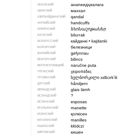
анапеидҳәалага
АБХАЗСКИЙ
маххал
АВАРСКИЙ
qandal
АЗЕРБАЙДЖАН­СКИЙ
handcuffs
АНГЛИЙСКИЙ
ձեռնաշղթաներ
АРМЯНСКИЙ
bilurrak
БАСКСКИЙ
кайданкі
•
kajdanki
БЕЛОРУССКИЙ
белезници
БОЛГАРСКИЙ
gefynnau
ВАЛЛИЙСКИЙ
bilincs
ВЕНГЕРСКИЙ
naručne puta
ВЕРХНЕЛУЖИЦКИЙ
χειροπέδες
ГРЕЧЕСКИЙ
ხელბორკილი
xɛlbɔrkʼili
ГРУЗИНСКИЙ
håndjern
ДАТСКИЙ
glais lámh
ИРЛАНДСКИЙ
?
ИСЛАНДСКИЙ
esposas
ИСПАНСКИЙ
manette
ИТАЛЬЯНСКИЙ
қолкісен
КАЗАХСКИЙ
manilles
КАТАЛАНСКИЙ
kłódczi
КАШУБСКИЙ
кишен
КИРГИЗСКИЙ