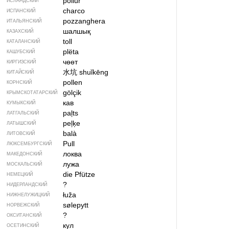
pollur
ИСЛАНДСКИЙ
charco
ИСПАНСКИЙ
pozzanghera
ИТАЛЬЯНСКИЙ
шалшық
КАЗАХСКИЙ
toll
КАТАЛАНСКИЙ
plëta
КАШУБСКИЙ
чөөт
КИРГИЗСКИЙ
水坑
shuǐkēng
КИТАЙСКИЙ
pollen
КОРНСКИЙ
gölçik
КРЫМСКО­ТАТАРСКИЙ
кав
КУМЫКСКИЙ
paļts
ЛАТГАЛЬСКИЙ
peļķe
ЛАТЫШСКИЙ
balà
ЛИТОВСКИЙ
Pull
ЛЮКСЕМБУРГСКИЙ
локва
МАКЕДОНСКИЙ
лужа
МОСКАЛЬСКИЙ
die Pfütze
НЕМЕЦКИЙ
?
НИДЕРЛАНДСКИЙ
łuža
НИЖНЕЛУЖИЦКИЙ
sølepytt
НОРВЕЖСКИЙ
?
ОКСИТАНСКИЙ
кул
ОСЕТИНСКИЙ