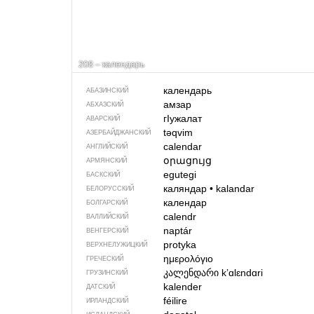
208 – календарь
календарь
АБАЗИНСКИЙ
амзар
АБХАЗСКИЙ
гIужалат
АВАРСКИЙ
təqvim
АЗЕРБАЙДЖАН­СКИЙ
calendar
АНГЛИЙСКИЙ
օրացույց
АРМЯНСКИЙ
egutegi
БАСКСКИЙ
каляндар
•
kalandar
БЕЛОРУССКИЙ
календар
БОЛГАРСКИЙ
calendr
ВАЛЛИЙСКИЙ
naptár
ВЕНГЕРСКИЙ
protyka
ВЕРХНЕЛУЖИЦКИЙ
ημερολόγιο
ГРЕЧЕСКИЙ
კალენდარი
kʼɑlɛndɑri
ГРУЗИНСКИЙ
kalender
ДАТСКИЙ
féilire
ИРЛАНДСКИЙ