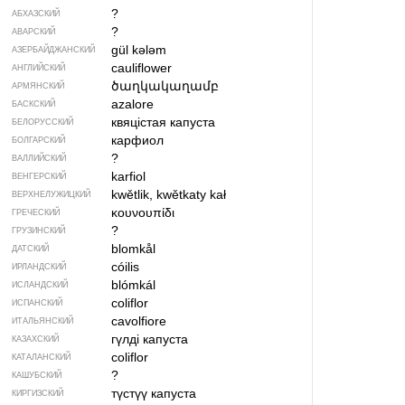
?
АБХАЗСКИЙ
?
АВАРСКИЙ
gül kələm
АЗЕРБАЙДЖАН­СКИЙ
cauliflower
АНГЛИЙСКИЙ
ծաղկակաղամբ
АРМЯНСКИЙ
azalore
БАСКСКИЙ
квяцістая капуста
БЕЛОРУССКИЙ
карфиол
БОЛГАРСКИЙ
?
ВАЛЛИЙСКИЙ
karfiol
ВЕНГЕРСКИЙ
kwětlik, kwětkaty kał
ВЕРХНЕЛУЖИЦКИЙ
κουνουπίδι
ГРЕЧЕСКИЙ
?
ГРУЗИНСКИЙ
blomkål
ДАТСКИЙ
cóilis
ИРЛАНДСКИЙ
blómkál
ИСЛАНДСКИЙ
coliflor
ИСПАНСКИЙ
cavolfiore
ИТАЛЬЯНСКИЙ
гүлді капуста
КАЗАХСКИЙ
coliflor
КАТАЛАНСКИЙ
?
КАШУБСКИЙ
түстүү капуста
КИРГИЗСКИЙ