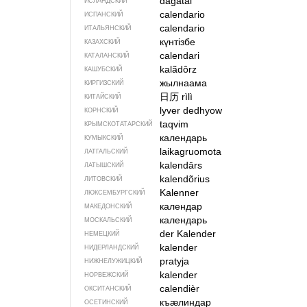
dagatal
ИСЛАНДСКИЙ
calendario
ИСПАНСКИЙ
calendario
ИТАЛЬЯНСКИЙ
күнтізбе
КАЗАХСКИЙ
calendari
КАТАЛАНСКИЙ
kalãdôrz
КАШУБСКИЙ
жылнаама
КИРГИЗСКИЙ
日历
rìlì
КИТАЙСКИЙ
lyver dedhyow
КОРНСКИЙ
taqvim
КРЫМСКО­ТАТАРСКИЙ
календарь
КУМЫКСКИЙ
laikagruomota
ЛАТГАЛЬСКИЙ
kalendārs
ЛАТЫШСКИЙ
kalendõrius
ЛИТОВСКИЙ
Kalenner
ЛЮКСЕМБУРГСКИЙ
календар
МАКЕДОНСКИЙ
календарь
МОСКАЛЬСКИЙ
der Kalender
НЕМЕЦКИЙ
kalender
НИДЕРЛАНДСКИЙ
pratyja
НИЖНЕЛУЖИЦКИЙ
kalender
НОРВЕЖСКИЙ
calendièr
ОКСИТАНСКИЙ
къӕлиндар
ОСЕТИНСКИЙ