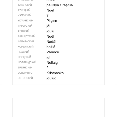
раштуа
•
raştua
ТАТАРСКИЙ
Noel
ТУРЕЦКИЙ
?
УЗБЕКСКИЙ
Різдво
УКРАИНСКИЙ
jól
ФАРЕРСКИЙ
joulu
ФИНСКИЙ
Noël
ФРАНЦУЗСКИЙ
Nadâl
ФРИУЛЬСКИЙ
božić
ХОРВАТСКИЙ
Vánoce
ЧЕШСКИЙ
jul
ШВЕДСКИЙ
Nollaig
ШОТЛАНДСКИЙ
?
ЭРЗЯНСКИЙ
Kristnasko
ЭСПЕРАНТО
jõulud
ЭСТОНСКИЙ