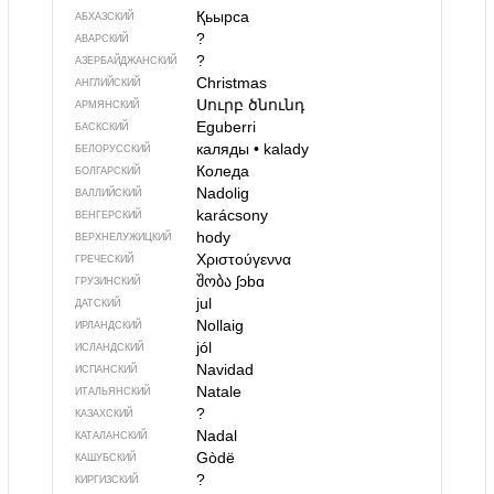
Қьырса
АБХАЗСКИЙ
?
АВАРСКИЙ
?
АЗЕРБАЙДЖАН­СКИЙ
Christmas
АНГЛИЙСКИЙ
Սուրբ ծնունդ
АРМЯНСКИЙ
Eguberri
БАСКСКИЙ
каляды
•
kalady
БЕЛОРУССКИЙ
Коледа
БОЛГАРСКИЙ
Nadolig
ВАЛЛИЙСКИЙ
karácsony
ВЕНГЕРСКИЙ
hody
ВЕРХНЕЛУЖИЦКИЙ
Χριστούγεννα
ГРЕЧЕСКИЙ
შობა
ʃɔbɑ
ГРУЗИНСКИЙ
jul
ДАТСКИЙ
Nollaig
ИРЛАНДСКИЙ
jól
ИСЛАНДСКИЙ
Navidad
ИСПАНСКИЙ
Natale
ИТАЛЬЯНСКИЙ
?
КАЗАХСКИЙ
Nadal
КАТАЛАНСКИЙ
Gòdë
КАШУБСКИЙ
?
КИРГИЗСКИЙ