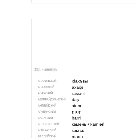
211 – камень
хIахъвы
АБАЗИНСКИЙ
ахаҳә
АБХАЗСКИЙ
гамачI
АВАРСКИЙ
daş
АЗЕРБАЙДЖАН­СКИЙ
stone
АНГЛИЙСКИЙ
քար
АРМЯНСКИЙ
harri
БАСКСКИЙ
камень
•
kamień
БЕЛОРУССКИЙ
камък
БОЛГАРСКИЙ
maen
ВАЛЛИЙСКИЙ