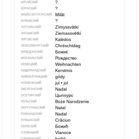
?
КИТАЙСКИЙ
?
КОРНСКИЙ
Milât
КРЫМСКО­ТАТАРСКИЙ
?
КУМЫКСКИЙ
Zīmyssvātki
ЛАТГАЛЬСКИЙ
Ziemassvētki
ЛАТЫШСКИЙ
Kalėdos
ЛИТОВСКИЙ
Chrëschtdag
ЛЮКСЕМБУРГСКИЙ
Божиќ
МАКЕДОНСКИЙ
Рождество
МОСКАЛЬСКИЙ
Weihnachten
НЕМЕЦКИЙ
Kerstmis
НИДЕРЛАНДСКИЙ
gódy
НИЖНЕЛУЖИЦКИЙ
jul
•
jol
НОРВЕЖСКИЙ
Nadal
ОКСИТАНСКИЙ
Цыппурс
ОСЕТИНСКИЙ
Boże Narodzenie
ПОЛЬСКИЙ
Natal
ПОРТУГАЛЬСКИЙ
Nadal
РОМАНШСКИЙ
Crăciun
РУМЫНСКИЙ
Божић
СЕРБСКИЙ
Vianoce
СЛОВАЦКИЙ
božič
СЛОВЕНСКИЙ