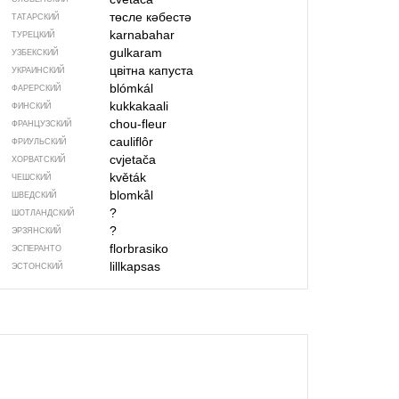
төсле кәбестә
ТАТАРСКИЙ
karnabahar
ТУРЕЦКИЙ
gulkaram
УЗБЕКСКИЙ
цвітна капуста
УКРАИНСКИЙ
blómkál
ФАРЕРСКИЙ
kukkakaali
ФИНСКИЙ
chou-fleur
ФРАНЦУЗСКИЙ
cauliflôr
ФРИУЛЬСКИЙ
cvjetača
ХОРВАТСКИЙ
květák
ЧЕШСКИЙ
blomkål
ШВЕДСКИЙ
?
ШОТЛАНДСКИЙ
?
ЭРЗЯНСКИЙ
florbrasiko
ЭСПЕРАНТО
lillkapsas
ЭСТОНСКИЙ