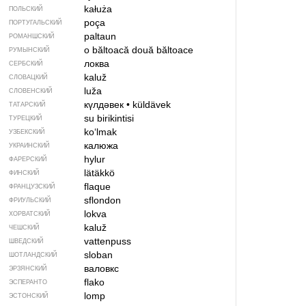
kałuża
ПОЛЬСКИЙ
poça
ПОРТУГАЛЬСКИЙ
paltaun
РОМАНШСКИЙ
o băltoacă
două băltoace
РУМЫНСКИЙ
локва
СЕРБСКИЙ
kaluž
СЛОВАЦКИЙ
luža
СЛОВЕНСКИЙ
күлдәвек
•
küldävek
ТАТАРСКИЙ
su birikintisi
ТУРЕЦКИЙ
koʻlmak
УЗБЕКСКИЙ
калюжа
УКРАИНСКИЙ
hylur
ФАРЕРСКИЙ
lätäkkö
ФИНСКИЙ
flaque
ФРАНЦУЗСКИЙ
sflondon
ФРИУЛЬСКИЙ
lokva
ХОРВАТСКИЙ
kaluž
ЧЕШСКИЙ
vattenpuss
ШВЕДСКИЙ
sloban
ШОТЛАНДСКИЙ
валовкс
ЭРЗЯНСКИЙ
flako
ЭСПЕРАНТО
lomp
ЭСТОНСКИЙ