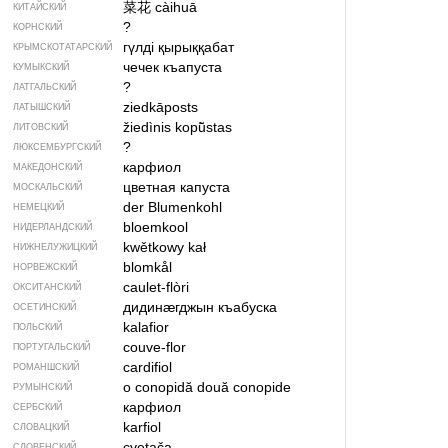
菜花
càihuā
КИТАЙСКИЙ
?
КОРНСКИЙ
гүлді қырыққабат
КРЫМСКО­ТАТАРСКИЙ
чечек къапуста
КУМЫКСКИЙ
?
ЛАТГАЛЬСКИЙ
ziedkāposts
ЛАТЫШСКИЙ
žiedìnis kopū̃stas
ЛИТОВСКИЙ
?
ЛЮКСЕМБУРГСКИЙ
карфиол
МАКЕДОНСКИЙ
цветная капуста
МОСКАЛЬСКИЙ
der Blumenkohl
НЕМЕЦКИЙ
bloemkool
НИДЕРЛАНДСКИЙ
kwětkowy kał
НИЖНЕЛУЖИЦКИЙ
blomkål
НОРВЕЖСКИЙ
caulet-flòri
ОКСИТАНСКИЙ
дидинӕгджын къабуска
ОСЕТИНСКИЙ
kalafior
ПОЛЬСКИЙ
couve-flor
ПОРТУГАЛЬСКИЙ
cardifiol
РОМАНШСКИЙ
o conopidă
două conopide
РУМЫНСКИЙ
карфиол
СЕРБСКИЙ
karfiol
СЛОВАЦКИЙ
cvetača
СЛОВЕНСКИЙ