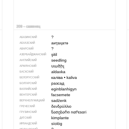
209 – саженец
?
АБАЗИНСКИЙ
аиҭаҳатә
АБХАЗСКИЙ
?
АВАРСКИЙ
şitil
АЗЕРБАЙДЖАН­СКИЙ
seedling
АНГЛИЙСКИЙ
սածիլ
АРМЯНСКИЙ
aldaxka
БАСКСКИЙ
каліва
•
kaliva
БЕЛОРУССКИЙ
разсад
БОЛГАРСКИЙ
eginblanhigyn
ВАЛЛИЙСКИЙ
facsemete
ВЕНГЕРСКИЙ
sadźenk
ВЕРХНЕЛУЖИЦКИЙ
δενδρύλλιο
ГРЕЧЕСКИЙ
ნათესარი
nɑtʰɛsɑri
ГРУЗИНСКИЙ
kimplante
ДАТСКИЙ
síológ
ИРЛАНДСКИЙ