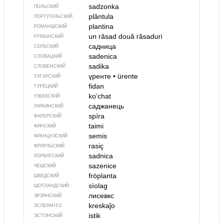
sadzonka
ПОЛЬСКИЙ
plântula
ПОРТУГАЛЬСКИЙ
plantina
РОМАНШСКИЙ
un răsad
două răsaduri
РУМЫНСКИЙ
садница
СЕРБСКИЙ
sadenica
СЛОВАЦКИЙ
sadika
СЛОВЕНСКИЙ
үренте
•
ürente
ТАТАРСКИЙ
fidan
ТУРЕЦКИЙ
ko‘chat
УЗБЕКСКИЙ
саджанець
УКРАИНСКИЙ
spíra
ФАРЕРСКИЙ
taimi
ФИНСКИЙ
semis
ФРАНЦУЗСКИЙ
rasiç
ФРИУЛЬСКИЙ
sadnica
ХОРВАТСКИЙ
sazenice
ЧЕШСКИЙ
fröplanta
ШВЕДСКИЙ
sìolag
ШОТЛАНДСКИЙ
лисевкс
ЭРЗЯНСКИЙ
kreskaĵo
ЭСПЕРАНТО
istik
ЭСТОНСКИЙ