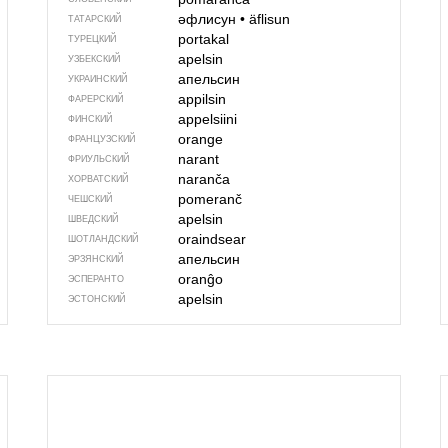
әфлисун
•
äflisun
ТАТАРСКИЙ
portakal
ТУРЕЦКИЙ
apelsin
УЗБЕКСКИЙ
апельсин
УКРАИНСКИЙ
appilsin
ФАРЕРСКИЙ
appelsiini
ФИНСКИЙ
orange
ФРАНЦУЗСКИЙ
narant
ФРИУЛЬСКИЙ
naranča
ХОРВАТСКИЙ
pomeranč
ЧЕШСКИЙ
apelsin
ШВЕДСКИЙ
oraindsear
ШОТЛАНДСКИЙ
апельсин
ЭРЗЯНСКИЙ
oranĝo
ЭСПЕРАНТО
apelsin
ЭСТОНСКИЙ