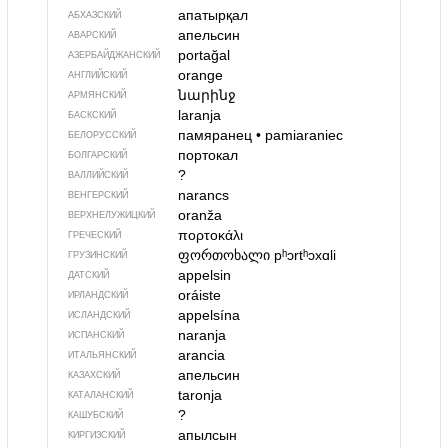
апатырқал
АБХАЗСКИЙ
апельсин
АВАРСКИЙ
portağal
АЗЕРБАЙДЖАН­СКИЙ
orange
АНГЛИЙСКИЙ
նարինջ
АРМЯНСКИЙ
laranja
БАСКСКИЙ
памяранец
•
pamiaraniec
БЕЛОРУССКИЙ
портокал
БОЛГАРСКИЙ
?
ВАЛЛИЙСКИЙ
narancs
ВЕНГЕРСКИЙ
oranža
ВЕРХНЕЛУЖИЦКИЙ
πορτοκάλι
ГРЕЧЕСКИЙ
ფორთოხალი
pʰɔrtʰɔxɑli
ГРУЗИНСКИЙ
appelsin
ДАТСКИЙ
oráiste
ИРЛАНДСКИЙ
appelsína
ИСЛАНДСКИЙ
naranja
ИСПАНСКИЙ
arancia
ИТАЛЬЯНСКИЙ
апельсин
КАЗАХСКИЙ
taronja
КАТАЛАНСКИЙ
?
КАШУБСКИЙ
апылсын
КИРГИЗСКИЙ