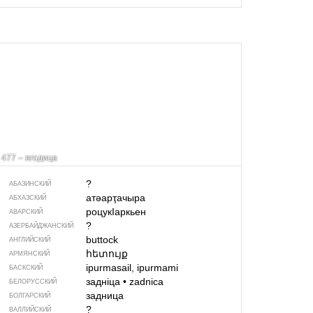
477 – ягодица
?
АБАЗИНСКИЙ
атәарҭачыра
АБХАЗСКИЙ
роцукIаркьен
АВАРСКИЙ
?
АЗЕРБАЙДЖАН­СКИЙ
buttock
АНГЛИЙСКИЙ
հետույք
АРМЯНСКИЙ
ipurmasail, ipurmami
БАСКСКИЙ
задніца
•
zadnica
БЕЛОРУССКИЙ
задница
БОЛГАРСКИЙ
?
ВАЛЛИЙСКИЙ