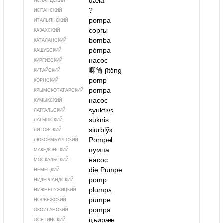
dæla
ИСЛАНДСКИЙ
?
ИСПАНСКИЙ
pompa
ИТАЛЬЯНСКИЙ
сорғы
КАЗАХСКИЙ
bomba
КАТАЛАНСКИЙ
pómpa
КАШУБСКИЙ
насос
КИРГИЗСКИЙ
唧筒
jītǒng
КИТАЙСКИЙ
pomp
КОРНСКИЙ
pompa
КРЫМСКО­ТАТАРСКИЙ
насос
КУМЫКСКИЙ
syuktivs
ЛАТГАЛЬСКИЙ
sūknis
ЛАТЫШСКИЙ
siurblỹs
ЛИТОВСКИЙ
Pompel
ЛЮКСЕМБУРГСКИЙ
пумпа
МАКЕДОНСКИЙ
насос
МОСКАЛЬСКИЙ
die Pumpe
НЕМЕЦКИЙ
pomp
НИДЕРЛАНДСКИЙ
plumpa
НИЖНЕЛУЖИЦКИЙ
pumpe
НОРВЕЖСКИЙ
pompa
ОКСИТАНСКИЙ
цъирӕн
ОСЕТИНСКИЙ