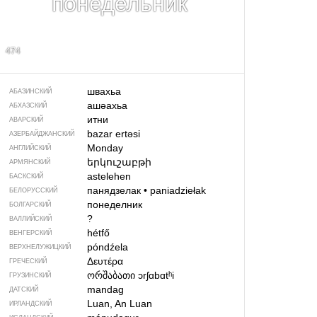
понедельник
474
швахьа
АБАЗИНСКИЙ
ашәахьа
АБХАЗСКИЙ
итни
АВАРСКИЙ
bazar ertəsi
АЗЕРБАЙДЖАН­СКИЙ
Monday
АНГЛИЙСКИЙ
երկուշաբթի
АРМЯНСКИЙ
astelehen
БАСКСКИЙ
панядзелак
•
paniadziełak
БЕЛОРУССКИЙ
понеделник
БОЛГАРСКИЙ
?
ВАЛЛИЙСКИЙ
hétfő
ВЕНГЕРСКИЙ
póndźela
ВЕРХНЕЛУЖИЦКИЙ
Δευτέρα
ГРЕЧЕСКИЙ
ორშაბათი
ɔrʃɑbɑtʰi
ГРУЗИНСКИЙ
mandag
ДАТСКИЙ
Luan, An Luan
ИРЛАНДСКИЙ