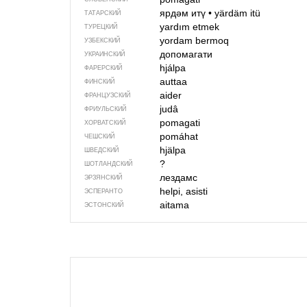
ярдәм итү
•
yärdäm itü
ТАТАРСКИЙ
yardım etmek
ТУРЕЦКИЙ
yordam bermoq
УЗБЕКСКИЙ
допомагати
УКРАИНСКИЙ
hjálpa
ФАРЕРСКИЙ
auttaa
ФИНСКИЙ
aider
ФРАНЦУЗСКИЙ
judâ
ФРИУЛЬСКИЙ
pomagati
ХОРВАТСКИЙ
pomáhat
ЧЕШСКИЙ
hjälpa
ШВЕДСКИЙ
?
ШОТЛАНДСКИЙ
лездамс
ЭРЗЯНСКИЙ
helpi, asisti
ЭСПЕРАНТО
aitama
ЭСТОНСКИЙ