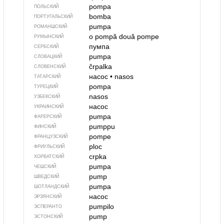
pompa
ПОЛЬСКИЙ
bomba
ПОРТУГАЛЬСКИЙ
pumpa
РОМАНШСКИЙ
o pompă
două pompe
РУМЫНСКИЙ
пумпа
СЕРБСКИЙ
pumpa
СЛОВАЦКИЙ
črpalka
СЛОВЕНСКИЙ
насос
•
nasos
ТАТАРСКИЙ
pompa
ТУРЕЦКИЙ
nasos
УЗБЕКСКИЙ
насос
УКРАИНСКИЙ
pumpa
ФАРЕРСКИЙ
pumppu
ФИНСКИЙ
pompe
ФРАНЦУЗСКИЙ
ploc
ФРИУЛЬСКИЙ
crpka
ХОРВАТСКИЙ
pumpa
ЧЕШСКИЙ
pump
ШВЕДСКИЙ
pumpa
ШОТЛАНДСКИЙ
насос
ЭРЗЯНСКИЙ
pumpilo
ЭСПЕРАНТО
pump
ЭСТОНСКИЙ