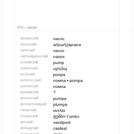
473 – насос
насос
АБАЗИНСКИЙ
аԥсыԥҭарчага
АБХАЗСКИЙ
насос
АВАРСКИЙ
nasos
АЗЕРБАЙДЖАН­СКИЙ
pump
АНГЛИЙСКИЙ
պոմպ
АРМЯНСКИЙ
ponpa
БАСКСКИЙ
помпа
•
pompa
БЕЛОРУССКИЙ
помпа
БОЛГАРСКИЙ
?
ВАЛЛИЙСКИЙ
pumpa
ВЕНГЕРСКИЙ
plumpa
ВЕРХНЕЛУЖИЦКИЙ
αντλία
ГРЕЧЕСКИЙ
ტუმბო
tʼumbɔ
ГРУЗИНСКИЙ
vandpost
ДАТСКИЙ
caidéal
ИРЛАНДСКИЙ