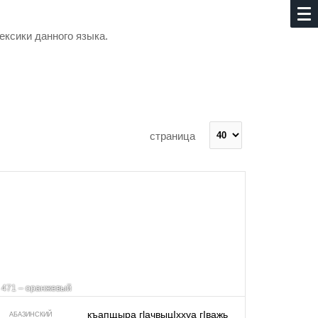
ексики данного языка.
страница
471 – оранжевый
къапщыра гlачвыцIххуа гIважь
АБАЗИНСКИЙ