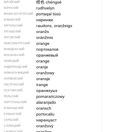
橙色
chéngsè
КИТАЙСКИЙ
rudhvelyn
КОРНСКИЙ
portaqal tüsü
КРЫМСКО­ТАТАРСКИЙ
наринжи
КУМЫКСКИЙ
raudons, oraņžeigs
ЛАТГАЛЬСКИЙ
oranžs
ЛАТЫШСКИЙ
oránžinis
ЛИТОВСКИЙ
orange
ЛЮКСЕМБУРГСКИЙ
портокалов
МАКЕДОНСКИЙ
оранжевый
МОСКАЛЬСКИЙ
orange
НЕМЕЦКИЙ
oranje
НИДЕРЛАНДСКИЙ
oranžowy
НИЖНЕЛУЖИЦКИЙ
oransje
НОРВЕЖСКИЙ
irange
ОКСИТАНСКИЙ
оранжхуыз
ОСЕТИНСКИЙ
pomarańczowy
ПОЛЬСКИЙ
alaranjado
ПОРТУГАЛЬСКИЙ
oransch
РОМАНШСКИЙ
portocaliu
РУМЫНСКИЙ
наранџаст
СЕРБСКИЙ
oranžový
СЛОВАЦКИЙ
oranžen
СЛОВЕНСКИЙ