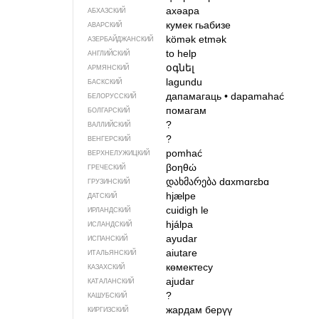
ахәара
АБХАЗСКИЙ
кумек гьабизе
АВАРСКИЙ
kömək etmək
АЗЕРБАЙДЖАН­СКИЙ
to help
АНГЛИЙСКИЙ
օգնել
АРМЯНСКИЙ
lagundu
БАСКСКИЙ
дапамагаць
•
dapamahać
БЕЛОРУССКИЙ
помагам
БОЛГАРСКИЙ
?
ВАЛЛИЙСКИЙ
?
ВЕНГЕРСКИЙ
pomhać
ВЕРХНЕЛУЖИЦКИЙ
βοηθώ
ГРЕЧЕСКИЙ
დახმარება
dɑxmɑrɛbɑ
ГРУЗИНСКИЙ
hjælpe
ДАТСКИЙ
cuidigh le
ИРЛАНДСКИЙ
hjálpa
ИСЛАНДСКИЙ
ayudar
ИСПАНСКИЙ
aiutare
ИТАЛЬЯНСКИЙ
көмектесу
КАЗАХСКИЙ
ajudar
КАТАЛАНСКИЙ
?
КАШУБСКИЙ
жардам берүү
КИРГИЗСКИЙ