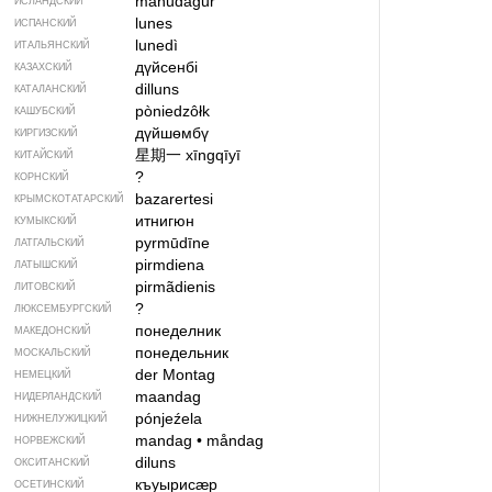
mánudagur
ИСЛАНДСКИЙ
lunes
ИСПАНСКИЙ
lunedì
ИТАЛЬЯНСКИЙ
дүйсенбі
КАЗАХСКИЙ
dilluns
КАТАЛАНСКИЙ
pòniedzôłk
КАШУБСКИЙ
дүйшөмбү
КИРГИЗСКИЙ
星期一
xīngqīyī
КИТАЙСКИЙ
?
КОРНСКИЙ
bazarertesi
КРЫМСКО­ТАТАРСКИЙ
итнигюн
КУМЫКСКИЙ
pyrmūdīne
ЛАТГАЛЬСКИЙ
pirmdiena
ЛАТЫШСКИЙ
pirmãdienis
ЛИТОВСКИЙ
?
ЛЮКСЕМБУРГСКИЙ
понеделник
МАКЕДОНСКИЙ
понедельник
МОСКАЛЬСКИЙ
der Montag
НЕМЕЦКИЙ
maandag
НИДЕРЛАНДСКИЙ
pónjeźela
НИЖНЕЛУЖИЦКИЙ
mandag
•
måndag
НОРВЕЖСКИЙ
diluns
ОКСИТАНСКИЙ
къуырисӕр
ОСЕТИНСКИЙ