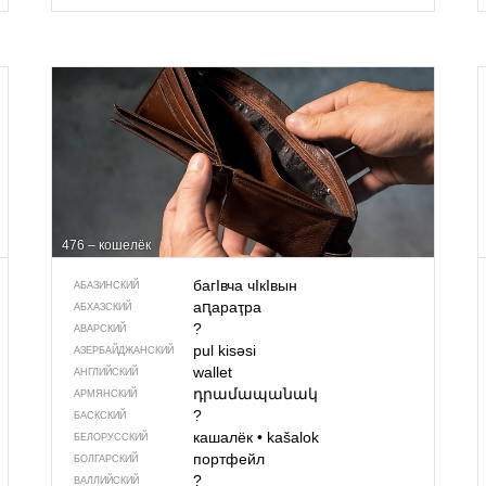
476 – кошелёк
багIвча чIкIвын
АБАЗИНСКИЙ
аԥараҭра
АБХАЗСКИЙ
?
АВАРСКИЙ
pul kisəsi
АЗЕРБАЙДЖАН­СКИЙ
wallet
АНГЛИЙСКИЙ
դրամապանակ
АРМЯНСКИЙ
?
БАСКСКИЙ
кашалёк
•
kašalok
БЕЛОРУССКИЙ
портфейл
БОЛГАРСКИЙ
?
ВАЛЛИЙСКИЙ