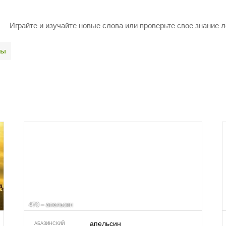
Играйте и изучайте новые слова или про­верьте свое знание л
ды
470 – апельсин
апельсин
АБАЗИНСКИЙ