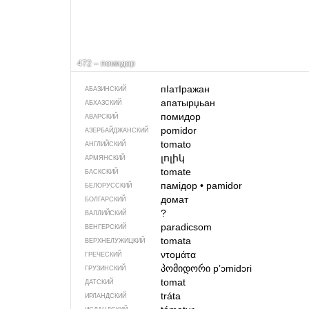
472 – помидор
пIатIражан
АБАЗИНСКИЙ
апатырџьан
АБХАЗСКИЙ
помидор
АВАРСКИЙ
pomidor
АЗЕРБАЙДЖАН­СКИЙ
tomato
АНГЛИЙСКИЙ
լոլիկ
АРМЯНСКИЙ
tomate
БАСКСКИЙ
памідор
•
pamidor
БЕЛОРУССКИЙ
домат
БОЛГАРСКИЙ
?
ВАЛЛИЙСКИЙ
paradicsom
ВЕНГЕРСКИЙ
tomata
ВЕРХНЕЛУЖИЦКИЙ
ντομάτα
ГРЕЧЕСКИЙ
პომიდორი
pʼɔmidɔri
ГРУЗИНСКИЙ
tomat
ДАТСКИЙ
tráta
ИРЛАНДСКИЙ