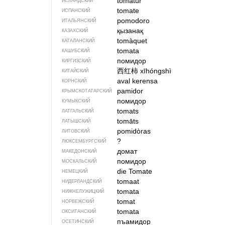
tómatur
ИСЛАНДСКИЙ
tomate
ИСПАНСКИЙ
pomodoro
ИТАЛЬЯНСКИЙ
қызанақ
КАЗАХСКИЙ
tomàquet
КАТАЛАНСКИЙ
tomata
КАШУБСКИЙ
помидор
КИРГИЗСКИЙ
西红柿
xīhóngshì
КИТАЙСКИЙ
aval kerensa
КОРНСКИЙ
pamidor
КРЫМСКО­ТАТАРСКИЙ
помидор
КУМЫКСКИЙ
tomats
ЛАТГАЛЬСКИЙ
tomāts
ЛАТЫШСКИЙ
pomidòras
ЛИТОВСКИЙ
?
ЛЮКСЕМБУРГСКИЙ
домат
МАКЕДОНСКИЙ
помидор
МОСКАЛЬСКИЙ
die Tomate
НЕМЕЦКИЙ
tomaat
НИДЕРЛАНДСКИЙ
tomata
НИЖНЕЛУЖИЦКИЙ
tomat
НОРВЕЖСКИЙ
tomata
ОКСИТАНСКИЙ
пъамидор
ОСЕТИНСКИЙ