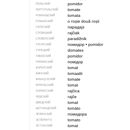
pomidor
ПОЛЬСКИЙ
tomate
ПОРТУГАЛЬСКИЙ
tomata
РОМАНШСКИЙ
o roșie
două roșii
РУМЫНСКИЙ
парадајз
СЕРБСКИЙ
rajčiak
СЛОВАЦКИЙ
paradižnik
СЛОВЕНСКИЙ
помидор
•
pomidor
ТАТАРСКИЙ
domates
ТУРЕЦКИЙ
pomidor
УЗБЕКСКИЙ
помідор
УКРАИНСКИЙ
tomat
ФАРЕРСКИЙ
tomaatti
ФИНСКИЙ
tomate
ФРАНЦУЗСКИЙ
tomat
ФРИУЛЬСКИЙ
rajčica
ХОРВАТСКИЙ
rajče
ЧЕШСКИЙ
tomat
ШВЕДСКИЙ
tomàto
ШОТЛАНДСКИЙ
помидора
ЭРЗЯНСКИЙ
tomato
ЭСПЕРАНТО
tomat
ЭСТОНСКИЙ