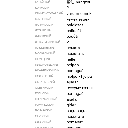
帮助
bāngzhù
КИТАЙСКИЙ
?
КОРНСКИЙ
yardım etmek
КРЫМСКО­ТАТАРСКИЙ
кёмек этмек
КУМЫКСКИЙ
paleidzēt
ЛАТГАЛЬСКИЙ
palīdzēt
ЛАТЫШСКИЙ
padė́ti
ЛИТОВСКИЙ
?
ЛЮКСЕМБУРГСКИЙ
помага
МАКЕДОНСКИЙ
помогать
МОСКАЛЬСКИЙ
helfen
НЕМЕЦКИЙ
helpen
НИДЕРЛАНДСКИЙ
pomagaś
НИЖНЕЛУЖИЦКИЙ
hjelpe
•
hjelpa
НОРВЕЖСКИЙ
ajudar
ОКСИТАНСКИЙ
ӕххуыс кӕнын
ОСЕТИНСКИЙ
pomagać
ПОЛЬСКИЙ
ajudar
ПОРТУГАЛЬСКИЙ
gidar
РОМАНШСКИЙ
a ajuta
ajut
РУМЫНСКИЙ
помагати
СЕРБСКИЙ
pomáhať
СЛОВАЦКИЙ
pomagati
СЛОВЕНСКИЙ