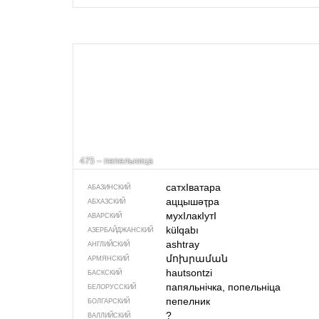
475 – пепельница
сатхIватара
АБАЗИНСКИЙ
аццышәҭра
АБХАЗСКИЙ
мухIлакIутI
АВАРСКИЙ
külqabı
АЗЕРБАЙДЖАН­СКИЙ
ashtray
АНГЛИЙСКИЙ
մոխրաման
АРМЯНСКИЙ
hautsontzi
БАСКСКИЙ
папяльнічка, попельніца
БЕЛОРУССКИЙ
пепелник
БОЛГАРСКИЙ
?
ВАЛЛИЙСКИЙ