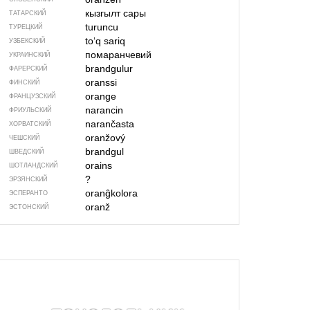
кызгылт сары
ТАТАРСКИЙ
turuncu
ТУРЕЦКИЙ
to‘q sariq
УЗБЕКСКИЙ
помаранчевий
УКРАИНСКИЙ
brandgulur
ФАРЕРСКИЙ
oranssi
ФИНСКИЙ
orange
ФРАНЦУЗСКИЙ
narancin
ФРИУЛЬСКИЙ
narančasta
ХОРВАТСКИЙ
oranžový
ЧЕШСКИЙ
brandgul
ШВЕДСКИЙ
orains
ШОТЛАНДСКИЙ
?
ЭРЗЯНСКИЙ
oranĝkolora
ЭСПЕРАНТО
oranž
ЭСТОНСКИЙ