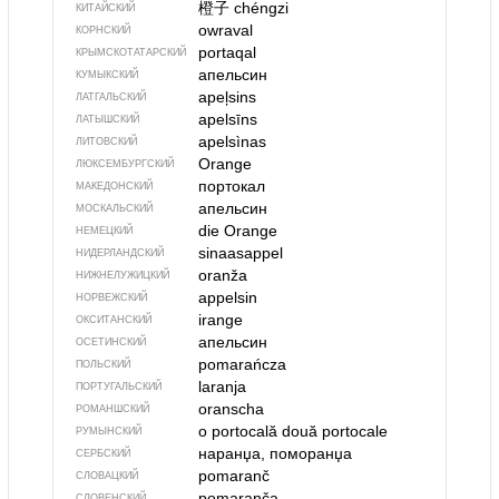
橙子
chéngzi
КИТАЙСКИЙ
owraval
КОРНСКИЙ
portaqal
КРЫМСКО­ТАТАРСКИЙ
апельсин
КУМЫКСКИЙ
apeļsins
ЛАТГАЛЬСКИЙ
apelsīns
ЛАТЫШСКИЙ
apelsìnas
ЛИТОВСКИЙ
Orange
ЛЮКСЕМБУРГСКИЙ
портокал
МАКЕДОНСКИЙ
апельсин
МОСКАЛЬСКИЙ
die Orange
НЕМЕЦКИЙ
sinaasappel
НИДЕРЛАНДСКИЙ
oranža
НИЖНЕЛУЖИЦКИЙ
appelsin
НОРВЕЖСКИЙ
irange
ОКСИТАНСКИЙ
апельсин
ОСЕТИНСКИЙ
pomarańcza
ПОЛЬСКИЙ
laranja
ПОРТУГАЛЬСКИЙ
oranscha
РОМАНШСКИЙ
o portocală
două portocale
РУМЫНСКИЙ
наранџа, поморанџа
СЕРБСКИЙ
pomaranč
СЛОВАЦКИЙ
pomaranča
СЛОВЕНСКИЙ