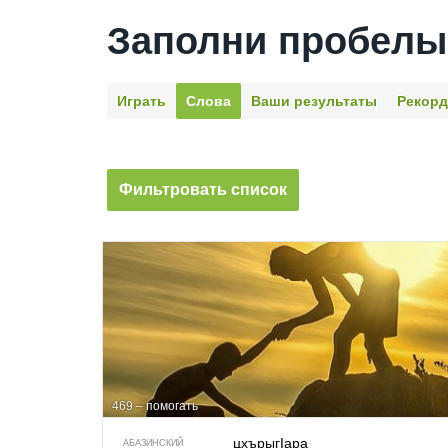
Заполни пробелы
Играть
Слова
Ваши результаты
Рекор
Фильтровать список
469 – помогать
цхърыгIара
АБАЗИНСКИЙ