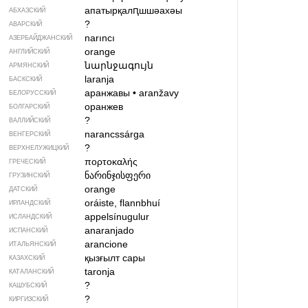
апатырқалԥшшәахәы
АБХАЗСКИЙ
?
АВАРСКИЙ
narıncı
АЗЕРБАЙДЖАН­СКИЙ
orange
АНГЛИЙСКИЙ
նարնջագույն
АРМЯНСКИЙ
laranja
БАСКСКИЙ
аранжавы
•
aranžavy
БЕЛОРУССКИЙ
оранжев
БОЛГАРСКИЙ
?
ВАЛЛИЙСКИЙ
narancssárga
ВЕНГЕРСКИЙ
?
ВЕРХНЕЛУЖИЦКИЙ
πορτοκαλής
ГРЕЧЕСКИЙ
ნარინჯისფერი
ГРУЗИНСКИЙ
orange
ДАТСКИЙ
oráiste, flannbhuí
ИРЛАНДСКИЙ
appelsínugulur
ИСЛАНДСКИЙ
anaranjado
ИСПАНСКИЙ
arancione
ИТАЛЬЯНСКИЙ
қызғылт сары
КАЗАХСКИЙ
taronja
КАТАЛАНСКИЙ
?
КАШУБСКИЙ
?
КИРГИЗСКИЙ