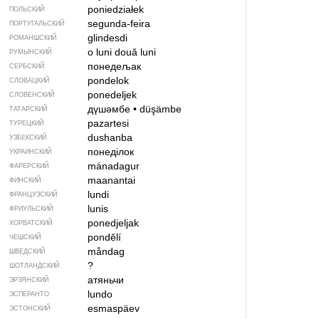
poniedziałek
ПОЛЬСКИЙ
segunda-feira
ПОРТУГАЛЬСКИЙ
glindesdi
РОМАНШСКИЙ
o luni
două luni
РУМЫНСКИЙ
понедељак
СЕРБСКИЙ
pondelok
СЛОВАЦКИЙ
ponedeljek
СЛОВЕНСКИЙ
дүшәмбе
•
düşämbe
ТАТАРСКИЙ
pazartesi
ТУРЕЦКИЙ
dushanba
УЗБЕКСКИЙ
понеділок
УКРАИНСКИЙ
mánadagur
ФАРЕРСКИЙ
maanantai
ФИНСКИЙ
lundi
ФРАНЦУЗСКИЙ
lunis
ФРИУЛЬСКИЙ
ponedjeljak
ХОРВАТСКИЙ
pondělí
ЧЕШСКИЙ
måndag
ШВЕДСКИЙ
?
ШОТЛАНДСКИЙ
атяньчи
ЭРЗЯНСКИЙ
lundo
ЭСПЕРАНТО
esmaspäev
ЭСТОНСКИЙ