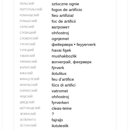
sztuczne ognie
ПОЛЬСКИЙ
fogos de artifício
ПОРТУГАЛЬСКИЙ
fieu artifizial
РОМАНШСКИЙ
foc de artificii
РУМЫНСКИЙ
ватромет
СЕРБСКИЙ
ohňostroj
СЛОВАЦКИЙ
ognjemet
СЛОВЕНСКИЙ
фейерверк
•
feyyerverk
ТАТАРСКИЙ
havai fişek
ТУРЕЦКИЙ
mushakbozlik
УЗБЕКСКИЙ
вогнеграй, феєрверк
УКРАИНСКИЙ
fýrverk
ФАРЕРСКИЙ
ilotulitus
ФИНСКИЙ
feu d’artifice
ФРАНЦУЗСКИЙ
fûcs di artifici
ФРИУЛЬСКИЙ
vatromet
ХОРВАТСКИЙ
ohňostroj
ЧЕШСКИЙ
fyrverkeri
ШВЕДСКИЙ
cleas-teine
ШОТЛАНДСКИЙ
?
ЭРЗЯНСКИЙ
fajraĵo
ЭСПЕРАНТО
ilutulestik
ЭСТОНСКИЙ