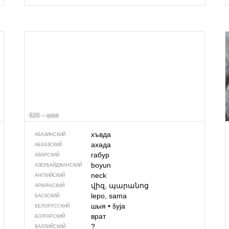
620 – шея
хъвда
АБАЗИНСКИЙ
ахәда
АБХАЗСКИЙ
габур
АВАРСКИЙ
boyun
АЗЕРБАЙДЖАН­СКИЙ
neck
АНГЛИЙСКИЙ
վիզ, պարանոց
АРМЯНСКИЙ
lepo, sama
БАСКСКИЙ
шыя
•
šyja
БЕЛОРУССКИЙ
врат
БОЛГАРСКИЙ
?
ВАЛЛИЙСКИЙ