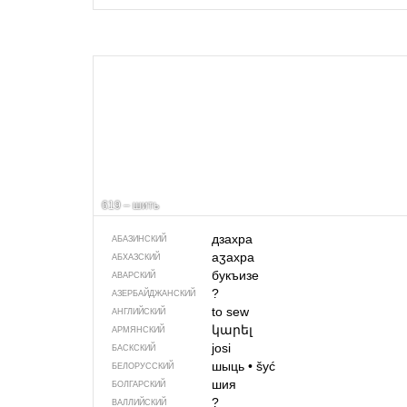
619 – шить
дзахра
АБАЗИНСКИЙ
аӡахра
АБХАЗСКИЙ
букъизе
АВАРСКИЙ
?
АЗЕРБАЙДЖАН­СКИЙ
to sew
АНГЛИЙСКИЙ
կարել
АРМЯНСКИЙ
josi
БАСКСКИЙ
шыць
•
šyć
БЕЛОРУССКИЙ
шия
БОЛГАРСКИЙ
?
ВАЛЛИЙСКИЙ