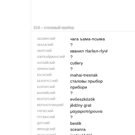
616 – столовый прибор
чага ъама-псыма
АБАЗИНСКИЙ
?
АБХАЗСКИЙ
кванил тIагIел-гIучI
АВАРСКИЙ
?
АЗЕРБАЙДЖАН­СКИЙ
cutlery
АНГЛИЙСКИЙ
?
АРМЯНСКИЙ
mahai-tresnak
БАСКСКИЙ
сталовы прыбор
БЕЛОРУССКИЙ
прибори
БОЛГАРСКИЙ
?
ВАЛЛИЙСКИЙ
evőeszközök
ВЕНГЕРСКИЙ
jědźny grat
ВЕРХНЕЛУЖИЦКИЙ
μαχαιροπήρουνα
ГРЕЧЕСКИЙ
?
ГРУЗИНСКИЙ
bestik
ДАТСКИЙ
sceanra
ИРЛАНДСКИЙ