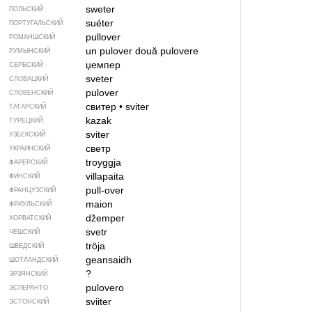
sweter
ПОЛЬСКИЙ
suéter
ПОРТУГАЛЬСКИЙ
pullover
РОМАНШСКИЙ
un pulover
două pulovere
РУМЫНСКИЙ
џемпер
СЕРБСКИЙ
sveter
СЛОВАЦКИЙ
pulover
СЛОВЕНСКИЙ
свитер
•
sviter
ТАТАРСКИЙ
kazak
ТУРЕЦКИЙ
sviter
УЗБЕКСКИЙ
светр
УКРАИНСКИЙ
troyggja
ФАРЕРСКИЙ
villapaita
ФИНСКИЙ
pull-over
ФРАНЦУЗСКИЙ
maion
ФРИУЛЬСКИЙ
džemper
ХОРВАТСКИЙ
svetr
ЧЕШСКИЙ
tröja
ШВЕДСКИЙ
geansaidh
ШОТЛАНДСКИЙ
?
ЭРЗЯНСКИЙ
pulovero
ЭСПЕРАНТО
sviiter
ЭСТОНСКИЙ