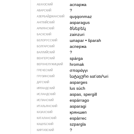
аспаржа
АБХАЗСКИЙ
?
АВАРСКИЙ
quşqonmaz
АЗЕРБАЙДЖАН­СКИЙ
asparagus
АНГЛИЙСКИЙ
ծնեբեկ
АРМЯНСКИЙ
zainzuri
БАСКСКИЙ
шпараг
•
šparah
БЕЛОРУССКИЙ
аспержа
БОЛГАРСКИЙ
?
ВАЛЛИЙСКИЙ
spárga
ВЕНГЕРСКИЙ
hromak
ВЕРХНЕЛУЖИЦКИЙ
σπαράγγι
ГРЕЧЕСКИЙ
სატაცური
sɑtʼɑtsʰuri
ГРУЗИНСКИЙ
asparges
ДАТСКИЙ
lus súch
ИРЛАНДСКИЙ
aspas, spergill
ИСЛАНДСКИЙ
espárrago
ИСПАНСКИЙ
asparagi
ИТАЛЬЯНСКИЙ
қояншөп
КАЗАХСКИЙ
espàrrec
КАТАЛАНСКИЙ
szpargla
КАШУБСКИЙ
?
КИРГИЗСКИЙ