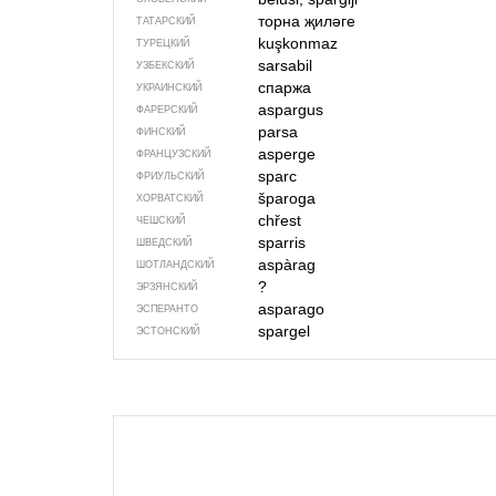
торна җиләге
ТАТАРСКИЙ
kuşkonmaz
ТУРЕЦКИЙ
sarsabil
УЗБЕКСКИЙ
спаржа
УКРАИНСКИЙ
aspargus
ФАРЕРСКИЙ
parsa
ФИНСКИЙ
asperge
ФРАНЦУЗСКИЙ
sparc
ФРИУЛЬСКИЙ
šparoga
ХОРВАТСКИЙ
chřest
ЧЕШСКИЙ
sparris
ШВЕДСКИЙ
aspàrag
ШОТЛАНДСКИЙ
?
ЭРЗЯНСКИЙ
asparago
ЭСПЕРАНТО
spargel
ЭСТОНСКИЙ