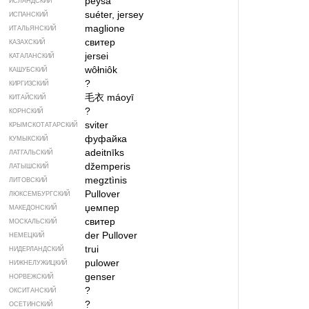
peysa
ИСЛАНДСКИЙ
suéter, jersey
ИСПАНСКИЙ
maglione
ИТАЛЬЯНСКИЙ
свитер
КАЗАХСКИЙ
jersei
КАТАЛАНСКИЙ
wôłniôk
КАШУБСКИЙ
?
КИРГИЗСКИЙ
毛衣
máoyī
КИТАЙСКИЙ
?
КОРНСКИЙ
sviter
КРЫМСКО­ТАТАРСКИЙ
фуфайка
КУМЫКСКИЙ
adeitnīks
ЛАТГАЛЬСКИЙ
džemperis
ЛАТЫШСКИЙ
megztìnis
ЛИТОВСКИЙ
Pullover
ЛЮКСЕМБУРГСКИЙ
џемпер
МАКЕДОНСКИЙ
свитер
МОСКАЛЬСКИЙ
der Pullover
НЕМЕЦКИЙ
trui
НИДЕРЛАНДСКИЙ
pulower
НИЖНЕЛУЖИЦКИЙ
genser
НОРВЕЖСКИЙ
?
ОКСИТАНСКИЙ
?
ОСЕТИНСКИЙ