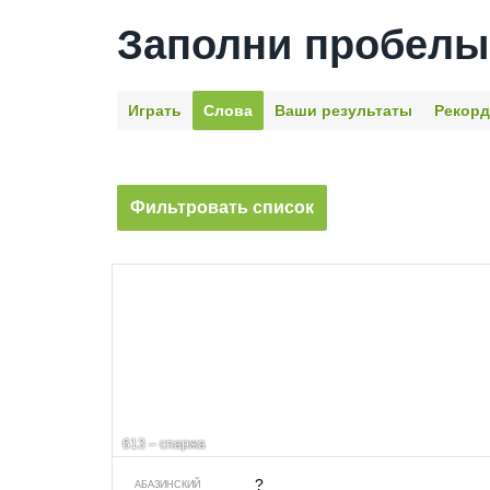
Заполни пробелы
Играть
Слова
Ваши результаты
Рекор
Фильтровать список
613 – спаржа
?
АБАЗИНСКИЙ