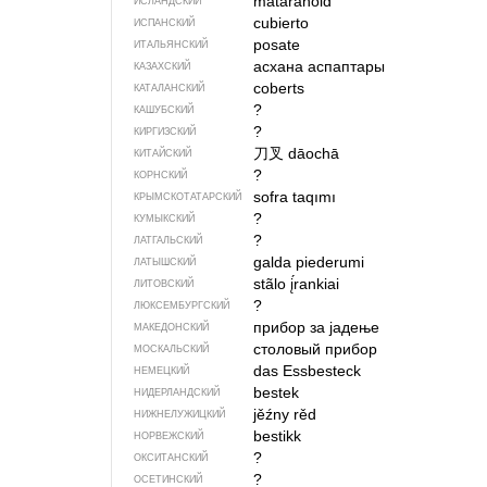
mataráhöld
ИСЛАНДСКИЙ
cubierto
ИСПАНСКИЙ
posate
ИТАЛЬЯНСКИЙ
асхана аспаптары
КАЗАХСКИЙ
coberts
КАТАЛАНСКИЙ
?
КАШУБСКИЙ
?
КИРГИЗСКИЙ
刀叉
dāochā
КИТАЙСКИЙ
?
КОРНСКИЙ
sofra taqımı
КРЫМСКО­ТАТАРСКИЙ
?
КУМЫКСКИЙ
?
ЛАТГАЛЬСКИЙ
galda piederumi
ЛАТЫШСКИЙ
stãlo į́rankiai
ЛИТОВСКИЙ
?
ЛЮКСЕМБУРГСКИЙ
прибор за јадење
МАКЕДОНСКИЙ
столовый прибор
МОСКАЛЬСКИЙ
das Essbesteck
НЕМЕЦКИЙ
bestek
НИДЕРЛАНДСКИЙ
jěźny rěd
НИЖНЕЛУЖИЦКИЙ
bestikk
НОРВЕЖСКИЙ
?
ОКСИТАНСКИЙ
?
ОСЕТИНСКИЙ