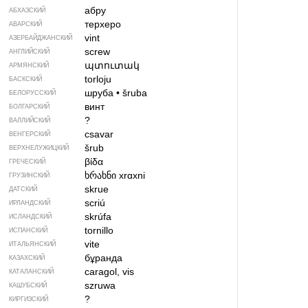
абру
АБХАЗСКИЙ
терхеро
АВАРСКИЙ
vint
АЗЕРБАЙДЖАН­СКИЙ
screw
АНГЛИЙСКИЙ
պտուտակ
АРМЯНСКИЙ
torloju
БАСКСКИЙ
шруба
•
šruba
БЕЛОРУССКИЙ
винт
БОЛГАРСКИЙ
?
ВАЛЛИЙСКИЙ
csavar
ВЕНГЕРСКИЙ
šrub
ВЕРХНЕЛУЖИЦКИЙ
βίδα
ГРЕЧЕСКИЙ
ხრახნი
xrɑxni
ГРУЗИНСКИЙ
skrue
ДАТСКИЙ
scriú
ИРЛАНДСКИЙ
skrúfa
ИСЛАНДСКИЙ
tornillo
ИСПАНСКИЙ
vite
ИТАЛЬЯНСКИЙ
бұранда
КАЗАХСКИЙ
caragol, vis
КАТАЛАНСКИЙ
szruwa
КАШУБСКИЙ
?
КИРГИЗСКИЙ