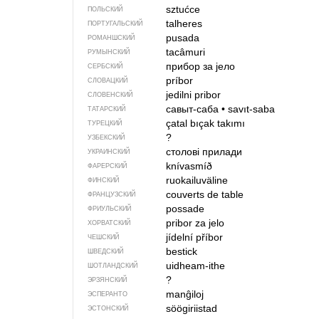
sztućce
ПОЛЬСКИЙ
talheres
ПОРТУГАЛЬСКИЙ
pusada
РОМАНШСКИЙ
tacâmuri
РУМЫНСКИЙ
прибор за јело
СЕРБСКИЙ
príbor
СЛОВАЦКИЙ
jedilni pribor
СЛОВЕНСКИЙ
савыт-саба
•
savıt-saba
ТАТАРСКИЙ
çatal bıçak takımı
ТУРЕЦКИЙ
?
УЗБЕКСКИЙ
столові прилади
УКРАИНСКИЙ
knívasmíð
ФАРЕРСКИЙ
ruokailuväline
ФИНСКИЙ
couverts de table
ФРАНЦУЗСКИЙ
possade
ФРИУЛЬСКИЙ
pribor za jelo
ХОРВАТСКИЙ
jídelní příbor
ЧЕШСКИЙ
bestick
ШВЕДСКИЙ
uidheam-ithe
ШОТЛАНДСКИЙ
?
ЭРЗЯНСКИЙ
manĝiloj
ЭСПЕРАНТО
söögiriistad
ЭСТОНСКИЙ