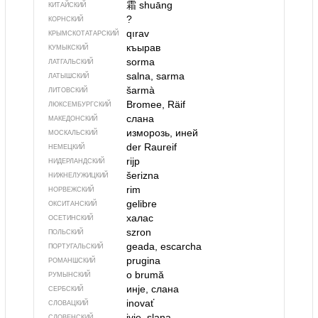
霜
shuāng
КИТАЙСКИЙ
?
КОРНСКИЙ
qırav
КРЫМСКО­ТАТАРСКИЙ
къырав
КУМЫКСКИЙ
sorma
ЛАТГАЛЬСКИЙ
salna, sarma
ЛАТЫШСКИЙ
šarmà
ЛИТОВСКИЙ
Bromee, Räif
ЛЮКСЕМБУРГСКИЙ
слана
МАКЕДОНСКИЙ
изморозь, иней
МОСКАЛЬСКИЙ
der Raureif
НЕМЕЦКИЙ
rijp
НИДЕРЛАНДСКИЙ
šerizna
НИЖНЕЛУЖИЦКИЙ
rim
НОРВЕЖСКИЙ
gelibre
ОКСИТАНСКИЙ
халас
ОСЕТИНСКИЙ
szron
ПОЛЬСКИЙ
geada, escarcha
ПОРТУГАЛЬСКИЙ
prugina
РОМАНШСКИЙ
o brumă
РУМЫНСКИЙ
инје, слана
СЕРБСКИЙ
inovať
СЛОВАЦКИЙ
ivje, slana
СЛОВЕНСКИЙ