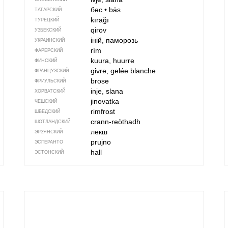
бәс
•
bäs
ТАТАРСКИЙ
kırağı
ТУРЕЦКИЙ
qirov
УЗБЕКСКИЙ
іній, паморозь
УКРАИНСКИЙ
rím
ФАРЕРСКИЙ
kuura, huurre
ФИНСКИЙ
givre, gelée blanche
ФРАНЦУЗСКИЙ
brose
ФРИУЛЬСКИЙ
inje, slana
ХОРВАТСКИЙ
jinovatka
ЧЕШСКИЙ
rimfrost
ШВЕДСКИЙ
crann-reòthadh
ШОТЛАНДСКИЙ
лекш
ЭРЗЯНСКИЙ
prujno
ЭСПЕРАНТО
hall
ЭСТОНСКИЙ