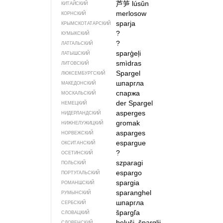
芦笋
lúsǔn
КИТАЙСКИЙ
merlosow
КОРНСКИЙ
sparja
КРЫМСКО­ТАТАРСКИЙ
?
КУМЫКСКИЙ
?
ЛАТГАЛЬСКИЙ
sparģeļi
ЛАТЫШСКИЙ
smìdras
ЛИТОВСКИЙ
Spargel
ЛЮКСЕМБУРГСКИЙ
шпаргла
МАКЕДОНСКИЙ
спаржа
МОСКАЛЬСКИЙ
der Spargel
НЕМЕЦКИЙ
asperges
НИДЕРЛАНДСКИЙ
gromak
НИЖНЕЛУЖИЦКИЙ
asparges
НОРВЕЖСКИЙ
espargue
ОКСИТАНСКИЙ
?
ОСЕТИНСКИЙ
szparagi
ПОЛЬСКИЙ
espargo
ПОРТУГАЛЬСКИЙ
spargia
РОМАНШСКИЙ
sparanghel
РУМЫНСКИЙ
шпаргла
СЕРБСКИЙ
špargľa
СЛОВАЦКИЙ
beluši, šparglji
СЛОВЕНСКИЙ