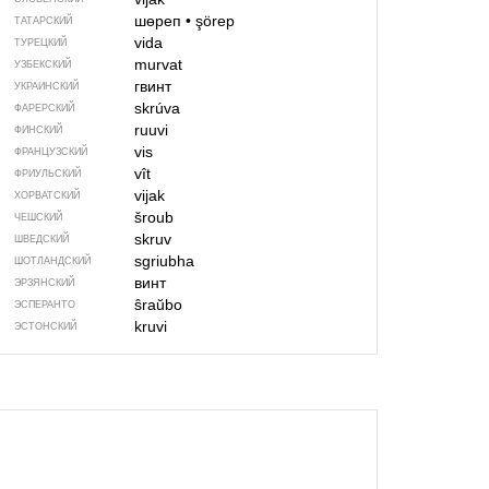
шөреп
•
şörep
ТАТАРСКИЙ
vida
ТУРЕЦКИЙ
murvat
УЗБЕКСКИЙ
гвинт
УКРАИНСКИЙ
skrúva
ФАРЕРСКИЙ
ruuvi
ФИНСКИЙ
vis
ФРАНЦУЗСКИЙ
vît
ФРИУЛЬСКИЙ
vijak
ХОРВАТСКИЙ
šroub
ЧЕШСКИЙ
skruv
ШВЕДСКИЙ
sgriubha
ШОТЛАНДСКИЙ
винт
ЭРЗЯНСКИЙ
ŝraŭbo
ЭСПЕРАНТО
kruvi
ЭСТОНСКИЙ