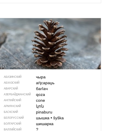
621 – шишка
чыра
АБАЗИНСКИЙ
аԥсараџь
АБХАЗСКИЙ
багIач
АВАРСКИЙ
qoza
АЗЕРБАЙДЖАН­СКИЙ
cone
АНГЛИЙСКИЙ
կոն
АРМЯНСКИЙ
pinaburu
БАСКСКИЙ
шышка
•
šyška
БЕЛОРУССКИЙ
шишарка
БОЛГАРСКИЙ
?
ВАЛЛИЙСКИЙ