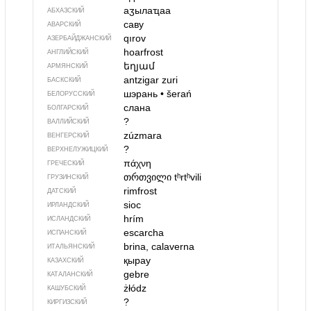
аӡылаҵаа
АБХАЗСКИЙ
саву
АВАРСКИЙ
qırov
АЗЕРБАЙДЖАН­СКИЙ
hoarfrost
АНГЛИЙСКИЙ
եղյամ
АРМЯНСКИЙ
antzigar zuri
БАСКСКИЙ
шэрань
•
šerań
БЕЛОРУССКИЙ
слана
БОЛГАРСКИЙ
?
ВАЛЛИЙСКИЙ
zúzmara
ВЕНГЕРСКИЙ
?
ВЕРХНЕЛУЖИЦКИЙ
πάχνη
ГРЕЧЕСКИЙ
თრთვილი
tʰrtʰvili
ГРУЗИНСКИЙ
rimfrost
ДАТСКИЙ
sioc
ИРЛАНДСКИЙ
hrím
ИСЛАНДСКИЙ
escarcha
ИСПАНСКИЙ
brina, calaverna
ИТАЛЬЯНСКИЙ
қырау
КАЗАХСКИЙ
gebre
КАТАЛАНСКИЙ
żłódz
КАШУБСКИЙ
?
КИРГИЗСКИЙ