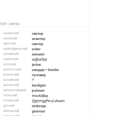
618 – свитер
свитер
АБАЗИНСКИЙ
асвитер
АБХАЗСКИЙ
свитер
АВАРСКИЙ
sviter
АЗЕРБАЙДЖАН­СКИЙ
sweater
АНГЛИЙСКИЙ
սվիտեր
АРМЯНСКИЙ
jertse
БАСКСКИЙ
швэдар
•
švedar
БЕЛОРУССКИЙ
пуловер
БОЛГАРСКИЙ
?
ВАЛЛИЙСКИЙ
kardigán
ВЕНГЕРСКИЙ
pulower
ВЕРХНЕЛУЖИЦКИЙ
πουλόβερ
ГРЕЧЕСКИЙ
პულოვერი
pʼulɔvɛri
ГРУЗИНСКИЙ
striktrøje
ДАТСКИЙ
geansaí
ИРЛАНДСКИЙ