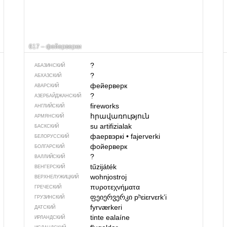
617 – фейерверки
?
АБАЗИНСКИЙ
?
АБХАЗСКИЙ
фейерверк
АВАРСКИЙ
?
АЗЕРБАЙДЖАН­СКИЙ
fireworks
АНГЛИЙСКИЙ
հրավառություն
АРМЯНСКИЙ
su artifizialak
БАСКСКИЙ
фаервэркі
•
fajerverki
БЕЛОРУССКИЙ
фойерверк
БОЛГАРСКИЙ
?
ВАЛЛИЙСКИЙ
tűzijáték
ВЕНГЕРСКИЙ
wohnjostroj
ВЕРХНЕЛУЖИЦКИЙ
πυροτεχνήματα
ГРЕЧЕСКИЙ
ფეიერვერკი
pʰɛiɛrvɛrkʼi
ГРУЗИНСКИЙ
fyrværkeri
ДАТСКИЙ
tinte ealaíne
ИРЛАНДСКИЙ