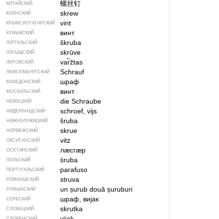
螺丝钉
КИТАЙСКИЙ
skrew
КОРНСКИЙ
vint
КРЫМСКО­ТАТАРСКИЙ
винт
КУМЫКСКИЙ
škruba
ЛАТГАЛЬСКИЙ
skrūve
ЛАТЫШСКИЙ
var̃žtas
ЛИТОВСКИЙ
Schrauf
ЛЮКСЕМБУРГСКИЙ
шраф
МАКЕДОНСКИЙ
винт
МОСКАЛЬСКИЙ
die Schraube
НЕМЕЦКИЙ
schroef, vijs
НИДЕРЛАНДСКИЙ
šruba
НИЖНЕЛУЖИЦКИЙ
skrue
НОРВЕЖСКИЙ
vitz
ОКСИТАНСКИЙ
лӕсгӕр
ОСЕТИНСКИЙ
śruba
ПОЛЬСКИЙ
parafuso
ПОРТУГАЛЬСКИЙ
struva
РОМАНШСКИЙ
un șurub
două șuruburi
РУМЫНСКИЙ
шраф, вијак
СЕРБСКИЙ
skrutka
СЛОВАЦКИЙ
vijak
СЛОВЕНСКИЙ