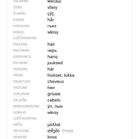
месаш
ČEČENSKI
vlasy
ČEŠKI
ҫӳҫ
ČUVAŠKI
hår
DANSKI
гъез
DARGINSKI
włosy
DONJO­
LUŽIČKOSRPSKI
hair
ENGLESKI
черь
ERZJANSKI
haroj
ESPERANTO
juuksed
ESTONSKI
hár
FEROJSKI
hiukset, tukka
FINSKI
cheveux
FRANCUSKI
hier
FRIZIJSKI
grisaie
FURLANSKI
cabelo
GALJEŠKI
ӱп, пын
GORNJOMARIJSKI
włosy
GORNJO­
LUŽIČKOSRPSKI
μαλλιά
GRČKI
თმები
tʰmɛbi
GRUZIJSKI
kosa
HRVATSKI