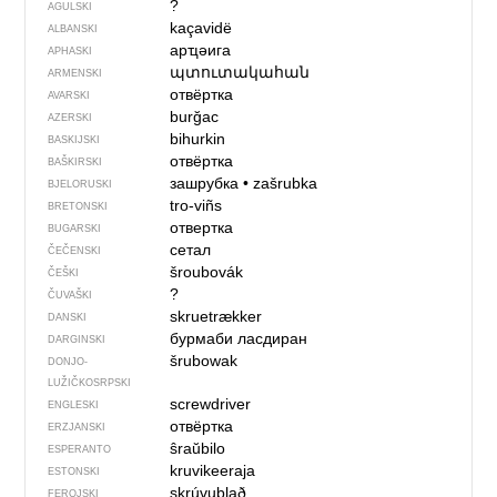
?
AGULSKI
kaçavidë
ALBANSKI
арҵәига
APHASKI
պտուտակահան
ARMENSKI
отвёртка
AVARSKI
burğac
AZERSKI
bihurkin
BASKIJSKI
отвёртка
BAŠKIRSKI
зашрубка
•
zašrubka
BJELORUSKI
tro-viñs
BRETONSKI
отвертка
BUGARSKI
сетал
ČEČENSKI
šroubovák
ČEŠKI
?
ČUVAŠKI
skruetrækker
DANSKI
бурмаби ласдиран
DARGINSKI
šrubowak
DONJO­
LUŽIČKOSRPSKI
screwdriver
ENGLESKI
отвёртка
ERZJANSKI
ŝraŭbilo
ESPERANTO
kruvikeeraja
ESTONSKI
skrúvublað
FEROJSKI