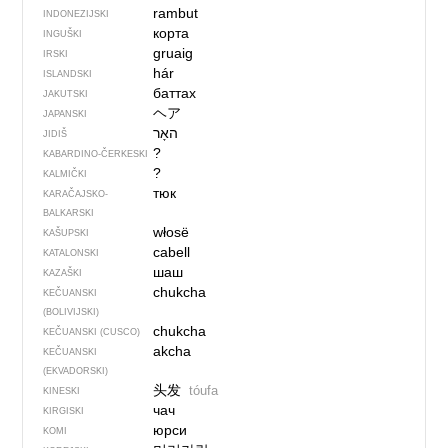
rambut
INDONEZIJSKI
корта
INGUŠKI
gruaig
IRSKI
hár
ISLANDSKI
баттах
JAKUTSKI
ヘア
JAPANSKI
JIDIŠ
?
KABARDINO-ČERKESKI
?
KALMIČKI
тюк
KARAČAJSKO-
BALKARSKI
włosë
KAŠUPSKI
cabell
KATALONSKI
шаш
KAZAŠKI
chukcha
KEČUANSKI
(BOLIVIJSKI)
chukcha
KEČUANSKI (CUSCO)
akcha
KEČUANSKI
(EKVADORSKI)
头发
tóufa
KINESKI
чач
KIRGISKI
юрси
KOMI