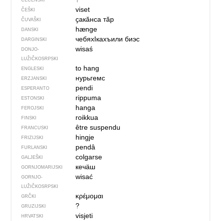
ČEČENSKI
viset
ČEŠKI
ҫакӑнса тӑр
ČUVAŠKI
hænge
DANSKI
чебяхIкахъили биэс
DARGINSKI
wisaś
DONJO­
LUŽIČKOSRPSKI
to hang
ENGLESKI
нурьгемс
ERZJANSKI
pendi
ESPERANTO
rippuma
ESTONSKI
hanga
FEROJSKI
roikkua
FINSKI
être suspendu
FRANCUSKI
hingje
FRIZIJSKI
pendâ
FURLANSKI
colgarse
GALJEŠKI
кечӓш
GORNJOMARIJSKI
wisać
GORNJO­
LUŽIČKOSRPSKI
κρέμομαι
GRČKI
?
GRUZIJSKI
visjeti
HRVATSKI