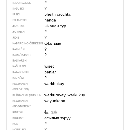
?
INDONEZIJSKI
?
INGUŠKI
bheith crochta
IRSKI
hanga
ISLANDSKI
ыйанан тур
JAKUTSKI
?
JAPANSKI
?
JIDIŠ
фIэлъын
KABARDINO-ČERKESKI
?
KALMIČKI
?
KARAČAJSKO-
BALKARSKI
wisec
KAŠUPSKI
penjar
KATALONSKI
?
KAZAŠKI
warkhukuy
KEČUANSKI
(BOLIVIJSKI)
warkurayay, warkukuy
KEČUANSKI (CUSCO)
wayunkana
KEČUANSKI
(EKVADORSKI)
挂
guà
KINESKI
асылып туруу
KIRGISKI
?
KOMI
?
KOREJSKI