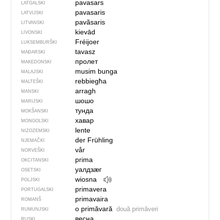
pavasars
LATGALSKI
pavasaris
LATVIJSKI
pavãsaris
LITVANSKI
kievād
LIVONSKI
Fréijoer
LUKSEMBURŠKI
tavasz
MAĐARSKI
пролет
MAKEDONSKI
musim bunga
MALAJSKI
rebbiegħa
MALTEŠKI
arragh
MANSKI
шошо
MARIJSKI
тунда
MOKŠANSKI
хавар
MONGOLSKI
lente
NIZOZEMSKI
der Frühling
NJEMAČKI
vår
NORVEŠKI
prima
OKCITANSKI
уалдзӕг
OSETSKI
wiosna
POLJSKI
primavera
PORTUGALSKI
primavaira
ROMANŠ
o primăvară
două primăveri
RUMUNJSKI
весна
RUSKI