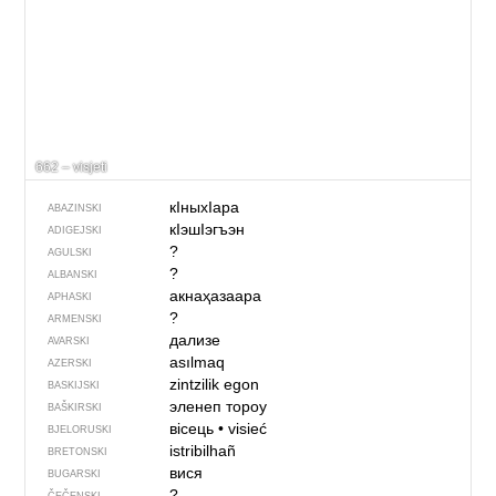
662 – visjeti
кIныхIара
ABAZINSKI
кIэшIэгъэн
ADIGEJSKI
?
AGULSKI
?
ALBANSKI
акнаҳазаара
APHASKI
?
ARMENSKI
дализе
AVARSKI
asılmaq
AZERSKI
zintzilik egon
BASKIJSKI
эленеп тороу
BAŠKIRSKI
вісець
•
visieć
BJELORUSKI
istribilhañ
BRETONSKI
вися
BUGARSKI
?