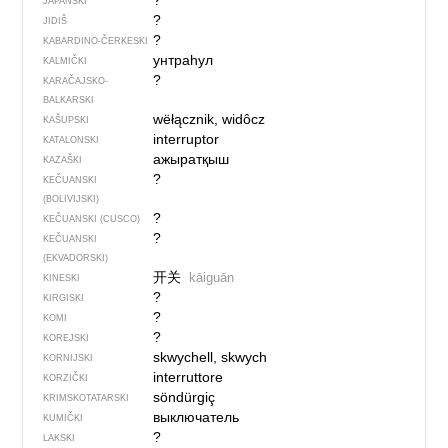
?
JAPANSKI
?
JIDIŠ
?
KABARDINO-ČERKESKI
унтраһул
KALMIČKI
?
KARAČAJSKO-
BALKARSKI
wëłącznik, widôcz
KAŠUPSKI
interruptor
KATALONSKI
ажыратқыш
KAZAŠKI
?
KEČUANSKI
(BOLIVIJSKI)
?
KEČUANSKI (CUSCO)
?
KEČUANSKI
(EKVADORSKI)
开关
kāiguān
KINESKI
?
KIRGISKI
?
KOMI
?
KOREJSKI
skwychell, skwych
KORNIJSKI
interruttore
KORZIČKI
söndürgiç
KRIMSKOTATARSKI
выключатель
KUMIČKI
?
LAKSKI