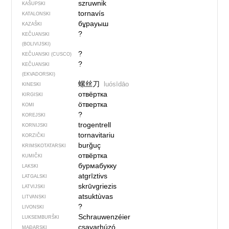
szruwnik
KAŠUPSKI
tornavís
KATALONSKI
бұрауыш
KAZAŠKI
?
KEČUANSKI
(BOLIVIJSKI)
?
KEČUANSKI (CUSCO)
?
KEČUANSKI
(EKVADORSKI)
螺丝刀
luósīdāo
KINESKI
отвёртка
KIRGISKI
ӧтвертка
KOMI
?
KOREJSKI
trogentrell
KORNIJSKI
tornavitariu
KORZIČKI
burğuç
KRIMSKOTATARSKI
отвёртка
KUMIČKI
бурмабукку
LAKSKI
atgrīztivs
LATGALSKI
skrūvgriezis
LATVIJSKI
atsuktùvas
LITVANSKI
?
LIVONSKI
Schrauwenzéier
LUKSEMBURŠKI
csavarhúzó
MAĐARSKI