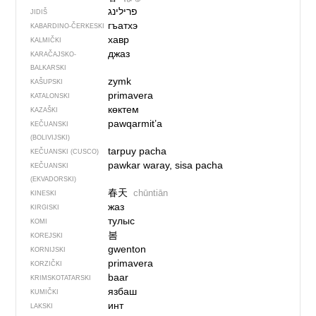
פרילינג
JIDIŠ
гъатхэ
KABARDINO-ČERKESKI
хавр
KALMIČKI
джаз
KARAČAJSKO-
BALKARSKI
zymk
KAŠUPSKI
primavera
KATALONSKI
көктем
KAZAŠKI
pawqarmit’a
KEČUANSKI
(BOLIVIJSKI)
tarpuy pacha
KEČUANSKI (CUSCO)
pawkar waray, sisa pacha
KEČUANSKI
(EKVADORSKI)
春天
chūntiān
KINESKI
жаз
KIRGISKI
тулыс
KOMI
봄
KOREJSKI
gwenton
KORNIJSKI
primavera
KORZIČKI
baar
KRIMSKOTATARSKI
язбаш
KUMIČKI
инт
LAKSKI