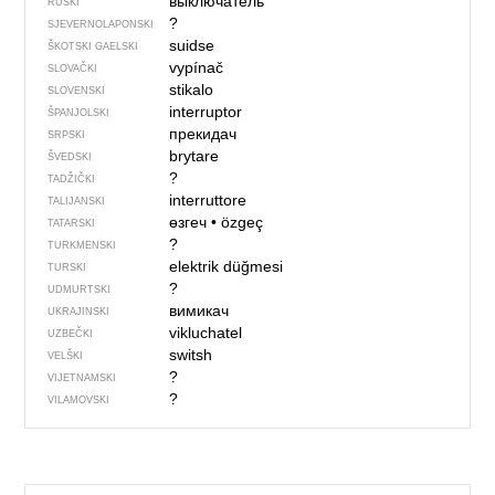
выключатель
RUSKI
?
SJEVER­NO­LA­PONSKI
suidse
ŠKOTSKI GAELSKI
vypínač
SLOVAČKI
stikalo
SLOVENSKI
interruptor
ŠPANJOLSKI
прекидач
SRPSKI
brytare
ŠVEDSKI
?
TADŽIČKI
interruttore
TALIJANSKI
өзгеч
•
özgeç
TATARSKI
?
TURKMENSKI
elektrik düğmesi
TURSKI
?
UDMURTSKI
вимикач
UKRAJINSKI
vikluchatel
UZBEČKI
switsh
VELŠKI
?
VIJETNAMSKI
?
VILAMOVSKI