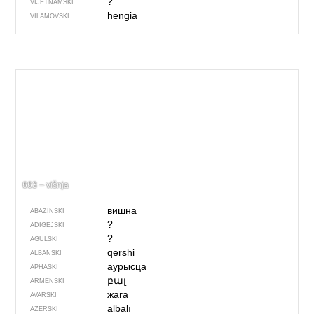
?
VIJETNAMSKI
hengia
VILAMOVSKI
663 – višnja
вишна
ABAZINSKI
?
ADIGEJSKI
?
AGULSKI
qershi
ALBANSKI
аурысца
APHASKI
բալ
ARMENSKI
жага
AVARSKI
albalı
AZERSKI