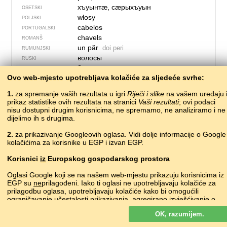
хъуынтӕ, сӕрыхъуын
OSETSKI
włosy
POLJSKI
cabelos
PORTUGALSKI
chavels
ROMANŠ
un păr
doi peri
RUMUNJSKI
волосы
RUSKI
?
SJEVER­NO­LA­PONSKI
Ovo web-mjesto upotrebljava kolačiće za sljedeće svrhe:
falt
ŠKOTSKI GAELSKI
vlasy
SLOVAČKI
1.
za spremanje vaših rezultata u igri
Riječi i slike
na vašem uređaju 
lasje
SLOVENSKI
prikaz statistike ovih rezultata na stranici
Vaši rezultati
; ovi podaci
pelo, cabello
nisu dostupni drugim korisnicima, ne spremamo, ne analiziramo i ne
ŠPANJOLSKI
dijelimo ih s drugima.
коса
SRPSKI
hår
ŠVEDSKI
2.
za prikazivanje Googleovih oglasa. Vidi dolje informacije o Google
мӯй
TADŽIČKI
kolačićima za korisnike u EGP i izvan EGP.
capelli
TALIJANSKI
Korisnici
iz
Europskog gospodarskog prostora
чәчләр
•
çäçlär
TATARSKI
saç
TURKMENSKI
Oglasi Google koji se na našem web-mjestu prikazuju korisnicima iz
saç
TURSKI
EGP su
ne
prilagođeni. Iako ti oglasi ne upotrebljavaju kolačiće za
йырси
prilagodbu oglasa, upotrebljavaju kolačiće kako bi omogućili
UDMURTSKI
ograničavanje učestalosti prikazivanja, agregirano izvješćivanje o
волосся
UKRAJINSKI
oglasima i za borbu protiv prevara i zloupotrebe.
soch
UZBEČKI
OK, razumijem.
Više o Googleovim kolačićima
gwallt
VELŠKI