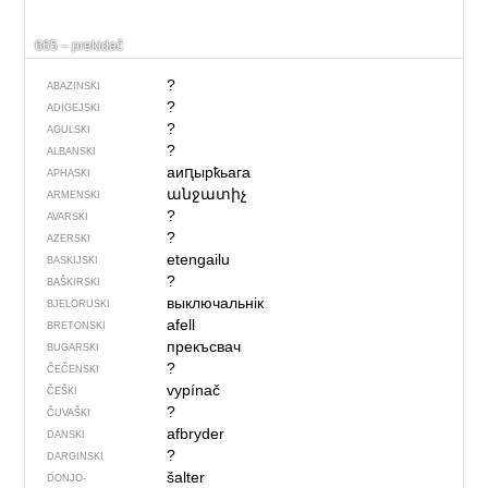
665 – prekidač
?
ABAZINSKI
?
ADIGEJSKI
?
AGULSKI
?
ALBANSKI
аиԥырҟьага
APHASKI
անջատիչ
ARMENSKI
?
AVARSKI
?
AZERSKI
etengailu
BASKIJSKI
?
BAŠKIRSKI
выключальнік
BJELORUSKI
afell
BRETONSKI
прекъсвач
BUGARSKI
?
ČEČENSKI
vypínač
ČEŠKI
?
ČUVAŠKI
afbryder
DANSKI
?
DARGINSKI
šalter
DONJO­