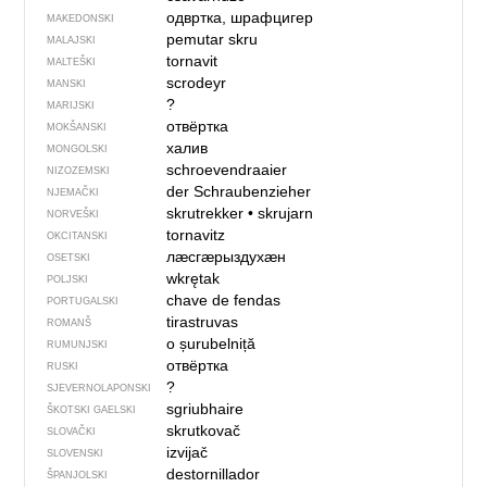
одвртка, шрафцигер
MAKEDONSKI
pemutar skru
MALAJSKI
tornavit
MALTEŠKI
scrodeyr
MANSKI
?
MARIJSKI
отвёртка
MOKŠANSKI
халив
MONGOLSKI
schroevendraaier
NIZOZEMSKI
der Schraubenzieher
NJEMAČKI
skrutrekker
•
skrujarn
NORVEŠKI
tornavitz
OKCITANSKI
лӕсгӕрыздухӕн
OSETSKI
wkrętak
POLJSKI
chave de fendas
PORTUGALSKI
tirastruvas
ROMANŠ
o șurubelniță
RUMUNJSKI
отвёртка
RUSKI
?
SJEVER­NO­LA­PONSKI
sgriubhaire
ŠKOTSKI GAELSKI
skrutkovač
SLOVAČKI
izvijač
SLOVENSKI
destornillador
ŠPANJOLSKI