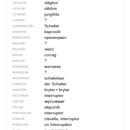
slāgtivs
LATGALSKI
slēdzis
LATVIJSKI
jungìklis
LITVANSKI
?
LIVONSKI
Schalter
LUKSEMBURŠKI
kapcsoló
MAĐARSKI
прекинувач
MAKEDONSKI
?
MALAJSKI
swiċċ
MALTEŠKI
corrag
MANSKI
?
MARIJSKI
матомка
MOKŠANSKI
?
MONGOLSKI
schakelaar
NIZOZEMSKI
der Schalter
NJEMAČKI
bryter
•
brytar
NORVEŠKI
interruptor
OKCITANSKI
ӕргъӕвӕг
OSETSKI
włącznik
POLJSKI
interruptor
PORTUGALSKI
clavella, interruptur
ROMANŠ
un întrerupător
RUMUNJSKI