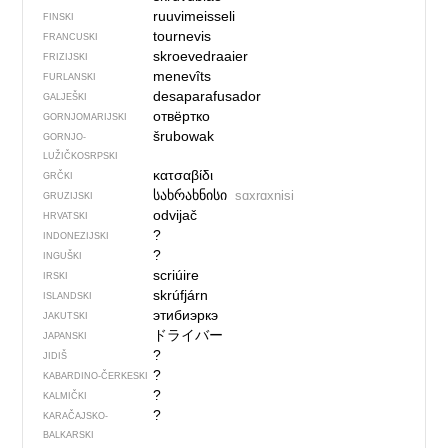
ruuvimeisseli
FINSKI
tournevis
FRANCUSKI
skroevedraaier
FRIZIJSKI
menevîts
FURLANSKI
desaparafusador
GALJEŠKI
отвёртко
GORNJOMARIJSKI
šrubowak
GORNJO­
LUŽIČKOSRPSKI
κατσαβίδι
GRČKI
სახრახნისი
sɑxrɑxnisi
GRUZIJSKI
odvijač
HRVATSKI
?
INDONEZIJSKI
?
INGUŠKI
scriúire
IRSKI
skrúfjárn
ISLANDSKI
этибиэркэ
JAKUTSKI
ドライバー
JAPANSKI
?
JIDIŠ
?
KABARDINO-ČERKESKI
?
KALMIČKI
?
KARAČAJSKO-
BALKARSKI