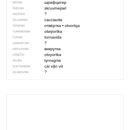
шрафцигер
SRPSKI
skruvmejsel
ŠVEDSKI
?
TADŽIČKI
cacciavite
TALIJANSKI
отвёртка
•
otvortqa
TATARSKI
otwýortka
TURKMENSKI
tornavida
TURSKI
?
UDMURTSKI
викрутка
UKRAJINSKI
otvyortka
UZBEČKI
tyrnsgriw
VELŠKI
cái vặn vít
VIJETNAMSKI
?
VILAMOVSKI