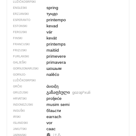
LUŽIČKOSRPSKI
spring
ENGLESKI
тундо
ERZJANSKI
printempo
ESPERANTO
kevad
ESTONSKI
vár
FEROJSKI
kevät
FINSKI
printemps
FRANCUSKI
maitiid
FRIZIJSKI
primevere
FURLANSKI
primavera
GALJEŠKI
шошым
GORNJOMARIJSKI
nalěćo
GORNJO­
LUŽIČKOSRPSKI
άνοιξη
GRČKI
გაზაფხული
gɑzɑpʰxuli
GRUZIJSKI
proljeće
HRVATSKI
musim semi
INDONEZIJSKI
бIаьсти
INGUŠKI
earrach
IRSKI
vor
ISLANDSKI
саас
JAKUTSKI
春
はる
JAPANSKI