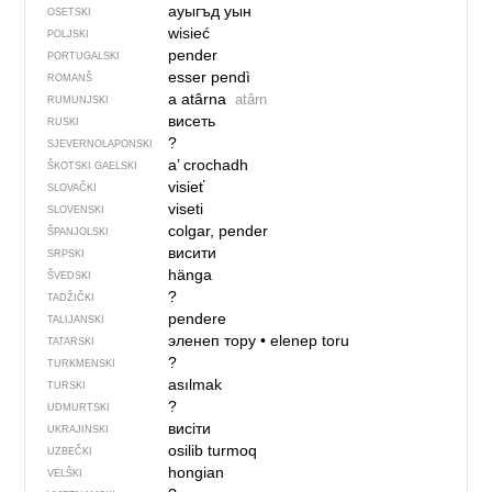
ауыгъд уын
OSETSKI
wisieć
POLJSKI
pender
PORTUGALSKI
esser pendì
ROMANŠ
a atârna
atârn
RUMUNJSKI
висеть
RUSKI
?
SJEVER­NO­LA­PONSKI
a’ crochadh
ŠKOTSKI GAELSKI
visieť
SLOVAČKI
viseti
SLOVENSKI
colgar, pender
ŠPANJOLSKI
висити
SRPSKI
hänga
ŠVEDSKI
?
TADŽIČKI
pendere
TALIJANSKI
эленеп тору
•
elenep toru
TATARSKI
?
TURKMENSKI
asılmak
TURSKI
?
UDMURTSKI
висіти
UKRAJINSKI
osilib turmoq
UZBEČKI
hongian
VELŠKI