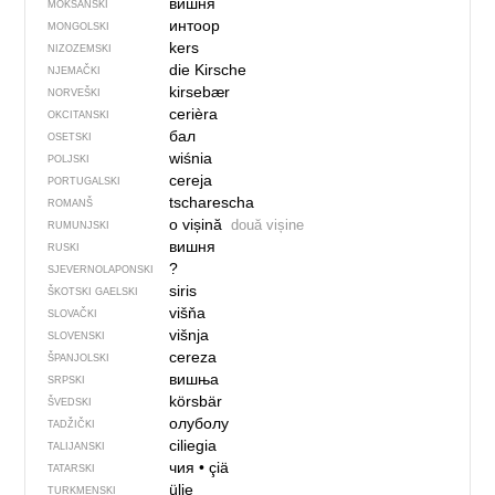
вишня
MOKŠANSKI
интоор
MONGOLSKI
kers
NIZOZEMSKI
die Kirsche
NJEMAČKI
kirsebær
NORVEŠKI
cerièra
OKCITANSKI
бал
OSETSKI
wiśnia
POLJSKI
cereja
PORTUGALSKI
tscharescha
ROMANŠ
o vișină
două vișine
RUMUNJSKI
вишня
RUSKI
?
SJEVER­NO­LA­PONSKI
siris
ŠKOTSKI GAELSKI
višňa
SLOVAČKI
višnja
SLOVENSKI
cereza
ŠPANJOLSKI
вишња
SRPSKI
körsbär
ŠVEDSKI
олуболу
TADŽIČKI
ciliegia
TALIJANSKI
чия
•
çiä
TATARSKI
ülje
TURKMENSKI