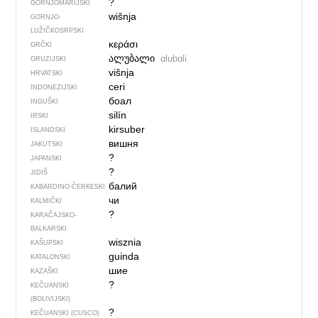
?
GORNJOMARIJSKI
wišnja
GORNJO­
LUŽIČKOSRPSKI
κεράσι
GRČKI
ალუბალი
ɑlubɑli
GRUZIJSKI
višnja
HRVATSKI
ceri
INDONEZIJSKI
боал
INGUŠKI
silín
IRSKI
kirsuber
ISLANDSKI
вишня
JAKUTSKI
?
JAPANSKI
?
JIDIŠ
балий
KABARDINO-ČERKESKI
чи
KALMIČKI
?
KARAČAJSKO-
BALKARSKI
wisznia
KAŠUPSKI
guinda
KATALONSKI
шие
KAZAŠKI
?
KEČUANSKI
(BOLIVIJSKI)
?
KEČUANSKI (CUSCO)