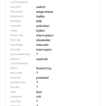
LUŽIČKOSRPSKI
switch
ENGLESKI
мадстемка
ERZJANSKI
ŝaltilo
ESPERANTO
lüliti
ESTONSKI
avbrótari
FEROJSKI
kytkin
FINSKI
interrupteur
FRANCUSKI
skeakeler
FRIZIJSKI
interutôr
FURLANSKI
interruptor
GALJEŠKI
?
GORNJOMARIJSKI
zapinak
GORNJO­
LUŽIČKOSRPSKI
διακόπτης
GRČKI
?
GRUZIJSKI
prekidač
HRVATSKI
?
INDONEZIJSKI
?
INGUŠKI
lasc
IRSKI
rofi
ISLANDSKI
?
JAKUTSKI