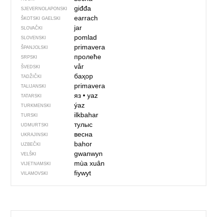
giđđa
SJEVER­NO­LA­PONSKI
earrach
ŠKOTSKI GAELSKI
jar
SLOVAČKI
pomlad
SLOVENSKI
primavera
ŠPANJOLSKI
пролеће
SRPSKI
vår
ŠVEDSKI
баҳор
TADŽIČKI
primavera
TALIJANSKI
яз
•
yaz
TATARSKI
ýaz
TURKMENSKI
ilkbahar
TURSKI
тулыс
UDMURTSKI
весна
UKRAJINSKI
bahor
UZBEČKI
gwanwyn
VELŠKI
mùa xuân
VIJETNAMSKI
fiywyt
VILAMOVSKI