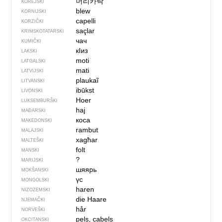
머리카락
KOREJSKI
blew
KORNIJSKI
capelli
KORZIČKI
saçlar
KRIMSKOTATARSKI
чач
KUMIČKI
кIиз
LAKSKI
moti
LATGALSKI
mati
LATVIJSKI
plaukaĩ
LITVANSKI
ibūkst
LIVONSKI
Hoer
LUKSEMBURŠKI
haj
MAĐARSKI
коса
MAKEDONSKI
rambut
MALAJSKI
xagħar
MALTEŠKI
folt
MANSKI
?
MARIJSKI
шяярь
MOKŠANSKI
үс
MONGOLSKI
haren
NIZOZEMSKI
die Haare
NJEMAČKI
hår
NORVEŠKI
pels, cabels
OKCITANSKI