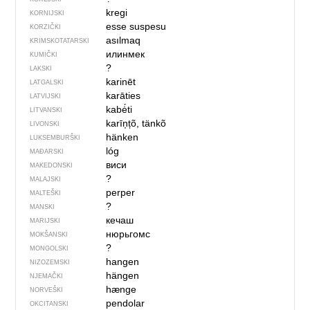
kregi
KORNIJSKI
esse suspesu
KORZIČKI
asılmaq
KRIMSKOTATARSKI
илинмек
KUMIČKI
?
LAKSKI
karinēt
LATGALSKI
karāties
LATVIJSKI
kabė́ti
LITVANSKI
karīņțõ, tänkõ
LIVONSKI
hänken
LUKSEMBURŠKI
lóg
MAĐARSKI
виси
MAKEDONSKI
?
MALAJSKI
perper
MALTEŠKI
?
MANSKI
кечаш
MARIJSKI
нюрьгомс
MOKŠANSKI
?
MONGOLSKI
hangen
NIZOZEMSKI
hängen
NJEMAČKI
hænge
NORVEŠKI
pendolar
OKCITANSKI