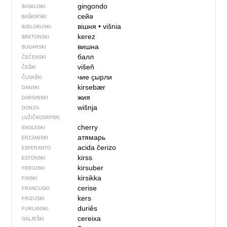
gingondo
BASKIJSKI
сейә
BAŠKIRSKI
вішня
•
višnia
BJELORUSKI
kerez
BRETONSKI
вишна
BUGARSKI
балл
ČEČENSKI
višeň
ČEŠKI
чие ҫырли
ČUVAŠKI
kirsebær
DANSKI
жия
DARGINSKI
wišnja
DONJO­
LUŽIČKOSRPSKI
cherry
ENGLESKI
атямарь
ERZJANSKI
acida ĉerizo
ESPERANTO
kirss
ESTONSKI
kirsuber
FEROJSKI
kirsikka
FINSKI
cerise
FRANCUSKI
kers
FRIZIJSKI
duriês
FURLANSKI
cereixa
GALJEŠKI