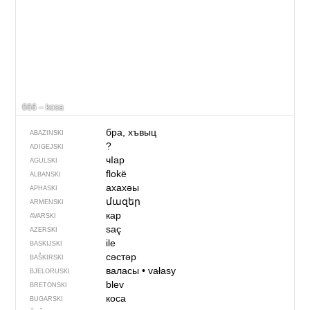
666 – kosa
бра, хъвыц
ABAZINSKI
?
ADIGEJSKI
чIар
AGULSKI
flokë
ALBANSKI
ахахәы
APHASKI
մազեր
ARMENSKI
кар
AVARSKI
saç
AZERSKI
ile
BASKIJSKI
сәстәр
BAŠKIRSKI
валасы
•
vałasy
BJELORUSKI
blev
BRETONSKI
коса
BUGARSKI