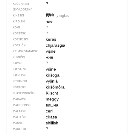
?
KEČUANSKI
(EKVADORSKI)
樱桃
yīngtáo
KINESKI
чие
KIRGISKI
?
KOMI
?
KOREJSKI
keres
KORNIJSKI
chjarasgia
KORZIČKI
vişne
KRIMSKOTATARSKI
жие
KUMIČKI
?
LAKSKI
vīšne
LATGALSKI
ķiršoga
LATVIJSKI
vyšnià
LITVANSKI
kiršõmȱŗa
LIVONSKI
Kiischt
LUKSEMBURŠKI
meggy
MAĐARSKI
вишна
MAKEDONSKI
ceri
MALAJSKI
ċirasa
MALTEŠKI
shillish
MANSKI
?
MARIJSKI