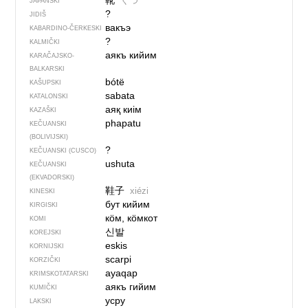
靴
くつ
JAPANSKI
?
JIDIŠ
вакъэ
KABARDINO-ČERKESKI
?
KALMIČKI
аякъ кийим
KARAČAJSKO-
BALKARSKI
bótë
KAŠUPSKI
sabata
KATALONSKI
аяқ киім
KAZAŠKI
phapatu
KEČUANSKI
(BOLIVIJSKI)
?
KEČUANSKI (CUSCO)
ushuta
KEČUANSKI
(EKVADORSKI)
鞋子
xiézi
KINESKI
бут кийим
KIRGISKI
кӧм, кӧмкот
KOMI
신발
KOREJSKI
eskis
KORNIJSKI
scarpi
KORZIČKI
ayaqap
KRIMSKOTATARSKI
аякъ гийим
KUMIČKI
усру
LAKSKI