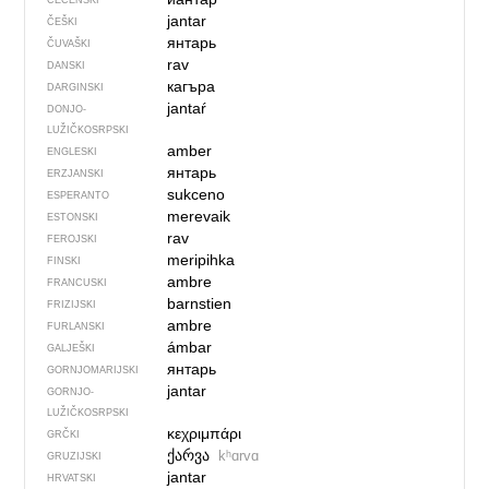
ČEČENSKI
jantar
ČEŠKI
янтарь
ČUVAŠKI
rav
DANSKI
кагъра
DARGINSKI
jantaŕ
DONJO­
LUŽIČKOSRPSKI
amber
ENGLESKI
янтарь
ERZJANSKI
sukceno
ESPERANTO
merevaik
ESTONSKI
rav
FEROJSKI
meripihka
FINSKI
ambre
FRANCUSKI
barnstien
FRIZIJSKI
ambre
FURLANSKI
ámbar
GALJEŠKI
янтарь
GORNJOMARIJSKI
jantar
GORNJO­
LUŽIČKOSRPSKI
κεχριμπάρι
GRČKI
ქარვა
kʰɑrvɑ
GRUZIJSKI
jantar
HRVATSKI