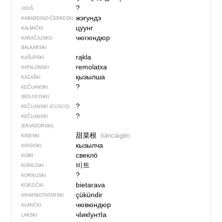
?
JIDIŠ
жэгундэ
KABARDINO-ČERKESKI
цуунг
KALMIČKI
чюгюндюр
KARAČAJSKO-
BALKARSKI
rąkla
KAŠUPSKI
remolatxa
KATALONSKI
қызылша
KAZAŠKI
?
KEČUANSKI
(BOLIVIJSKI)
?
KEČUANSKI (CUSCO)
?
KEČUANSKI
(EKVADORSKI)
甜菜根
tiáncàigēn
KINESKI
кызылча
KIRGISKI
свеклӧ
KOMI
비트
KOREJSKI
?
KORNIJSKI
bietarava
KORZIČKI
çükündir
KRIMSKOTATARSKI
чювюндюр
KUMIČKI
чIикIунтIа
LAKSKI