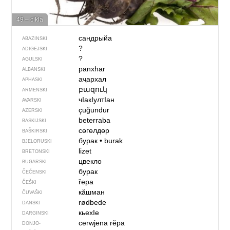
49 – cikla
сандрыйа
ABAZINSKI
?
ADIGEJSKI
?
AGULSKI
panxhar
ALBANSKI
аҷархал
APHASKI
բազուկ
ARMENSKI
чIакIултIан
AVARSKI
çuğundur
AZERSKI
beterraba
BASKIJSKI
сөгөлдөр
BAŠKIRSKI
бурак
•
burak
BJELORUSKI
lizet
BRETONSKI
цвекло
BUGARSKI
бурак
ČEČENSKI
řepa
ČEŠKI
кӑшман
ČUVAŠKI
rødbede
DANSKI
кьехIе
DARGINSKI
cerwjena rěpa
DONJO­