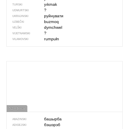
yıkmak
TURSKI
?
UDMURTSKI
руйнувати
UKRAJINSKI
buzmoq
UZBEČKI
dymchwel
VELŠKI
?
VIJETNAMSKI
rumpułn
VILAMOVSKI
52 – boca
башырба
ABAZINSKI
бэшэрэб
ADIGEJSKI