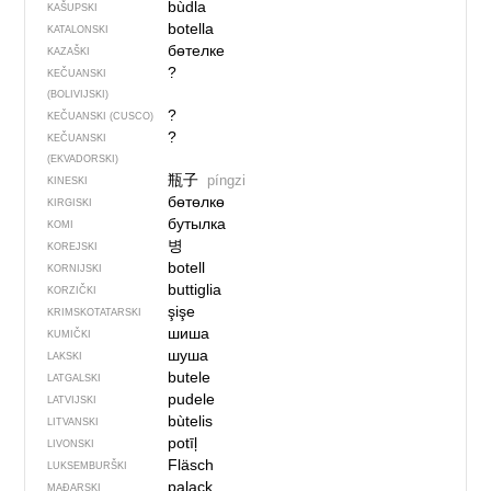
bùdla
KAŠUPSKI
botella
KATALONSKI
бөтелке
KAZAŠKI
?
KEČUANSKI
(BOLIVIJSKI)
?
KEČUANSKI (CUSCO)
?
KEČUANSKI
(EKVADORSKI)
瓶子
píngzi
KINESKI
бөтөлкө
KIRGISKI
бутылка
KOMI
병
KOREJSKI
botell
KORNIJSKI
buttiglia
KORZIČKI
şişe
KRIMSKOTATARSKI
шиша
KUMIČKI
шуша
LAKSKI
butele
LATGALSKI
pudele
LATVIJSKI
bùtelis
LITVANSKI
potīļ
LIVONSKI
Fläsch
LUKSEMBURŠKI
palack
MAĐARSKI