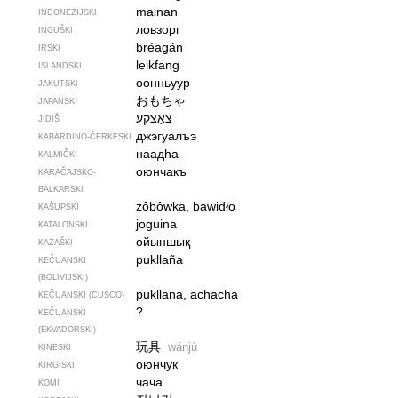
mainan
INDONEZIJSKI
ловзорг
INGUŠKI
bréagán
IRSKI
leikfang
ISLANDSKI
оонньуур
JAKUTSKI
おもちゃ
JAPANSKI
צאַצקע‏
JIDIŠ
джэгуалъэ
KABARDINO-ČERKESKI
наадһа
KALMIČKI
оюнчакъ
KARAČAJSKO-
BALKARSKI
zôbôwka, bawidło
KAŠUPSKI
joguina
KATALONSKI
ойыншық
KAZAŠKI
pukllaña
KEČUANSKI
(BOLIVIJSKI)
pukllana, achacha
KEČUANSKI (CUSCO)
?
KEČUANSKI
(EKVADORSKI)
玩具
wánjù
KINESKI
оюнчук
KIRGISKI
чача
KOMI