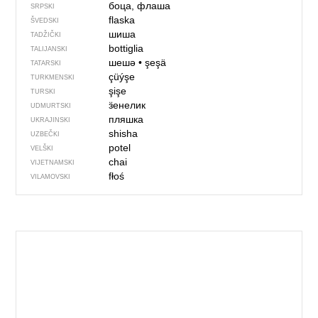
боца, флаша
SRPSKI
flaska
ŠVEDSKI
шиша
TADŽIČKI
bottiglia
TALIJANSKI
шешә
•
şeşä
TATARSKI
çüýşe
TURKMENSKI
şişe
TURSKI
ӟенелик
UDMURTSKI
пляшка
UKRAJINSKI
shisha
UZBEČKI
potel
VELŠKI
chai
VIJETNAMSKI
fłoś
VILAMOVSKI