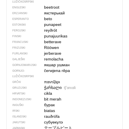
LUŽIČKOSRPSKI
beetroot
ENGLESKI
якстерькай
ERZJANSKI
beto
ESPERANTO
punapeet
ESTONSKI
reyðrót
FEROJSKI
punajuurikas
FINSKI
betterave
FRANCUSKI
Rööwen
FRIZIJSKI
jerberave
FURLANSKI
remolacha
GALJEŠKI
якшар ушман
GORNJOMARIJSKI
čerwjena rěpa
GORNJO­
LUŽIČKOSRPSKI
παντζάρι
GRČKI
ჭარხალი
tʃʼɑrxɑli
GRUZIJSKI
cikla
HRVATSKI
bit merah
INDONEZIJSKI
бурак
INGUŠKI
biatas
IRSKI
rauðrófa
ISLANDSKI
сүбүөкүлэ
JAKUTSKI
テーブルビート
JAPANSKI