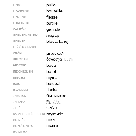
pullo
FINSKI
bouteille
FRANCUSKI
flesse
FRIZIJSKI
butilie
FURLANSKI
garrafa
GALJEŠKI
ямдар
GORNJOMARIJSKI
bleša, łahej
GORNJO­
LUŽIČKOSRPSKI
μπουκάλι
GRČKI
ბოთლი
bɔtʰli
GRUZIJSKI
boca
HRVATSKI
botol
INDONEZIJSKI
шуша
INGUŠKI
buidéal
IRSKI
flaska
ISLANDSKI
бытыылка
JAKUTSKI
瓶
びん
JAPANSKI
פלאש
JIDIŠ
птулъкIэ
KABARDINO-ČERKESKI
шил
KALMIČKI
шыша
KARAČAJSKO-
BALKARSKI