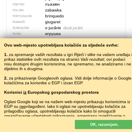
хъазӕн
OSETSKI
zabawka
POLJSKI
brinquedo
PORTUGALSKI
giugaret
ROMANŠ
o jucărie
două jucării
RUMUNJSKI
игрушка
RUSKI
stoagus, duhkoras
SJEVER­NO­LA­PONSKI
Ovo web-mjesto upotrebljava kolačiće za sljedeće svrhe:
cluicheag
ŠKOTSKI GAELSKI
hračka
SLOVAČKI
1.
za spremanje vaših rezultata u igri
Riječi i slike
na vašem uređaju 
igrača
SLOVENSKI
prikaz statistike ovih rezultata na stranici
Vaši rezultati
; ovi podaci
juguete
nisu dostupni drugim korisnicima, ne spremamo, ne analiziramo i ne
ŠPANJOLSKI
dijelimo ih s drugima.
играчка чигра
SRPSKI
leksak
ŠVEDSKI
2.
za prikazivanje Googleovih oglasa. Vidi dolje informacije o Google
бозича
TADŽIČKI
kolačićima za korisnike u EGP i izvan EGP.
giocattolo
TALIJANSKI
Korisnici
iz
Europskog gospodarskog prostora
уенчык
•
uyınçıq
TATARSKI
oýunjak
TURKMENSKI
Oglasi Google koji se na našem web-mjestu prikazuju korisnicima iz
oyuncak
TURSKI
EGP su
ne
prilagođeni. Iako ti oglasi ne upotrebljavaju kolačiće za
шудон
prilagodbu oglasa, upotrebljavaju kolačiće kako bi omogućili
UDMURTSKI
ograničavanje učestalosti prikazivanja, agregirano izvješćivanje o
іграшка
UKRAJINSKI
oglasima i za borbu protiv prevara i zloupotrebe.
oʻyinchoq
UZBEČKI
OK, razumijem.
Više o Googleovim kolačićima
tegan
VELŠKI