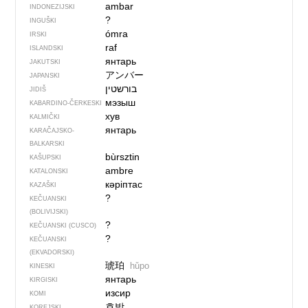
ambar
INDONEZIJSKI
?
INGUŠKI
ómra
IRSKI
raf
ISLANDSKI
янтарь
JAKUTSKI
アンバー
JAPANSKI
בורשטין
JIDIŠ
мэзыш
KABARDINO-ČERKESKI
хув
KALMIČKI
янтарь
KARAČAJSKO-
BALKARSKI
bùrsztin
KAŠUPSKI
ambre
KATALONSKI
кәріптас
KAZAŠKI
?
KEČUANSKI
(BOLIVIJSKI)
?
KEČUANSKI (CUSCO)
?
KEČUANSKI
(EKVADORSKI)
琥珀
hǔpo
KINESKI
янтарь
KIRGISKI
изсир
KOMI
호박
KOREJSKI