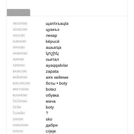
53 – cipele
щапIхъацIа
ABAZINSKI
цуакъэ
ADIGEJSKI
лекар
AGULSKI
këpucë
ALBANSKI
ашьаҵа
APHASKI
կոշիկ
ARMENSKI
хьитал
AVARSKI
ayaqqabılar
AZERSKI
zapata
BASKIJSKI
аяҡ кейеме
BAŠKIRSKI
боты
•
boty
BJELORUSKI
botez
BRETONSKI
обувка
BUGARSKI
мача
ČEČENSKI
boty
ČEŠKI
?
ČUVAŠKI
sko
DANSKI
дабри
DARGINSKI
crjeje
DONJO­