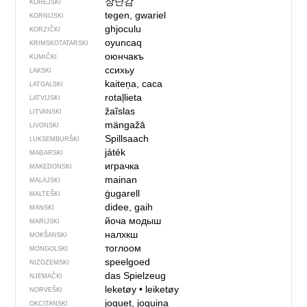
장난감
KOREJSKI
tegen, gwariel
KORNIJSKI
ghjoculu
KORZIČKI
oyuncaq
KRIMSKOTATARSKI
оюнчакъ
KUMIČKI
ссихьу
LAKSKI
kaiteņa, caca
LATGALSKI
rotaļlieta
LATVIJSKI
žaĩslas
LITVANSKI
mängažā
LIVONSKI
Spillsaach
LUKSEMBURŠKI
játék
MAĐARSKI
играчка
MAKEDONSKI
mainan
MALAJSKI
ġugarell
MALTEŠKI
didee, gaih
MANSKI
йоча модыш
MARIJSKI
налхкш
MOKŠANSKI
тоглоом
MONGOLSKI
speelgoed
NIZOZEMSKI
das Spielzeug
NJEMAČKI
leketøy
•
leiketøy
NORVEŠKI
joguet, joguina
OKCITANSKI