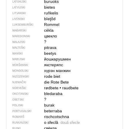
buruoks
LATGALSKI
bietes
LATVIJSKI
ruñkelis
LITVANSKI
bīeţõd
LIVONSKI
Rommel
LUKSEMBURŠKI
cékla
MAĐARSKI
цвекло
MAKEDONSKI
?
MALAJSKI
pitrava
MALTEŠKI
beetys
MANSKI
йошкарушмен
MARIJSKI
якстеряпс
MOKŠANSKI
хүрэн манжин
MONGOLSKI
rode biet
NIZOZEMSKI
die Rote Bete
NJEMAČKI
rødbete
•
raudbete
NORVEŠKI
bledaraba
OKCITANSKI
?
OSETSKI
burak
POLJSKI
beterraba
PORTUGALSKI
rischcotschna
ROMANŠ
o sfeclă
două sfecle
RUMUNJSKI
свёкла
RUSKI