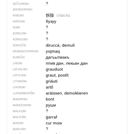
?
KEČUANSKI
(EKVADORSKI)
拆除
chāichú
KINESKI
бузуу
KIRGISKI
?
KOMI
?
KOREJSKI
?
KORNIJSKI
diruccà, demulì
KORZIČKI
yıqmaq
KRIMSKOTATARSKI
дагъытмакъ
KUMIČKI
ппив дан, лекьан дан
LAKSKI
grauduot
LATGALSKI
graut, postīt
LATVIJSKI
griáuti
LITVANSKI
artõ
LIVONSKI
aräissen, demoléieren
LUKSEMBURŠKI
bont
MAĐARSKI
руши
MAKEDONSKI
?
MALAJSKI
ġarraf
MALTEŠKI
cur mow
MANSKI
?
MARIJSKI