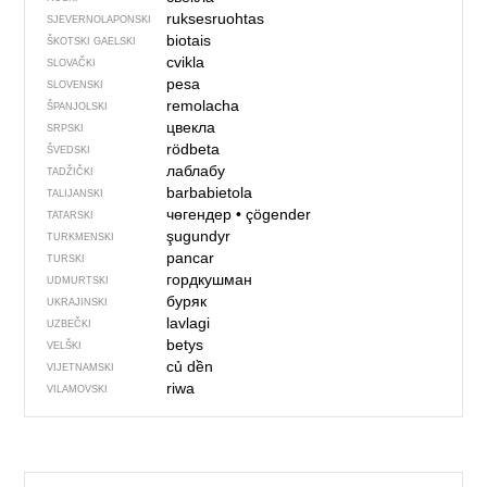
ruksesruohtas
SJEVER­NO­LA­PONSKI
biotais
ŠKOTSKI GAELSKI
cvikla
SLOVAČKI
pesa
SLOVENSKI
remolacha
ŠPANJOLSKI
цвекла
SRPSKI
rödbeta
ŠVEDSKI
лаблабу
TADŽIČKI
barbabietola
TALIJANSKI
чөгендер
•
çögender
TATARSKI
şugundyr
TURKMENSKI
pancar
TURSKI
гордкушман
UDMURTSKI
буряк
UKRAJINSKI
lavlagi
UZBEČKI
betys
VELŠKI
củ dền
VIJETNAMSKI
riwa
VILAMOVSKI