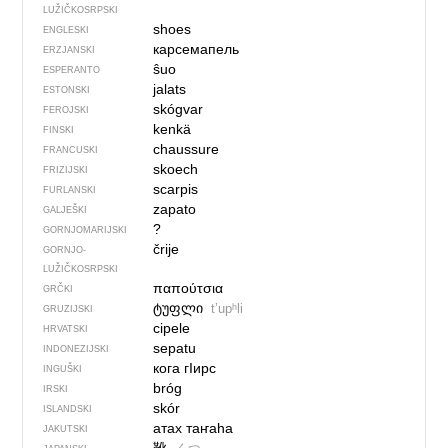
LUŽIČKOSRPSKI
shoes
ENGLESKI
карсемапель
ERZJANSKI
ŝuo
ESPERANTO
jalats
ESTONSKI
skógvar
FEROJSKI
kenkä
FINSKI
chaussure
FRANCUSKI
skoech
FRIZIJSKI
scarpis
FURLANSKI
zapato
GALJEŠKI
?
GORNJOMARIJSKI
črije
GORNJO­
LUŽIČKOSRPSKI
παπούτσια
GRČKI
ტუფლი
tʼupʰli
GRUZIJSKI
cipele
HRVATSKI
sepatu
INDONEZIJSKI
кога гIирс
INGUŠKI
bróg
IRSKI
skór
ISLANDSKI
атах таҥаһа
JAKUTSKI