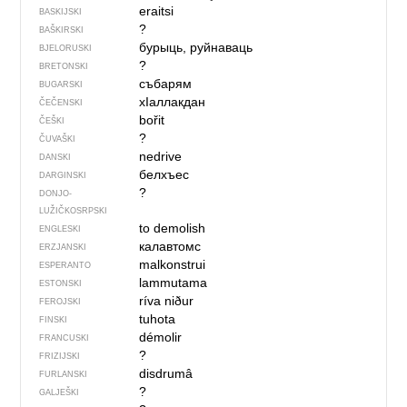
eraitsi
BASKIJSKI
?
BAŠKIRSKI
бурыць, руйнаваць
BJELORUSKI
?
BRETONSKI
събарям
BUGARSKI
хIаллакдан
ČEČENSKI
bořit
ČEŠKI
?
ČUVAŠKI
nedrive
DANSKI
белхъес
DARGINSKI
?
DONJO­
LUŽIČKOSRPSKI
to demolish
ENGLESKI
калавтомс
ERZJANSKI
malkonstrui
ESPERANTO
lammutama
ESTONSKI
ríva niður
FEROJSKI
tuhota
FINSKI
démolir
FRANCUSKI
?
FRIZIJSKI
disdrumâ
FURLANSKI
?
GALJEŠKI