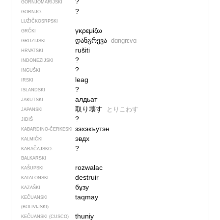
?
GORNJOMARIJSKI
?
GORNJO­
LUŽIČKOSRPSKI
γκρεμίζω
GRČKI
დანგრევა
dɑngrɛvɑ
GRUZIJSKI
rušiti
HRVATSKI
?
INDONEZIJSKI
?
INGUŠKI
leag
IRSKI
?
ISLANDSKI
алдьат
JAKUTSKI
取り壊す
とりこわす
JAPANSKI
?
JIDIŠ
зэхэкъутэн
KABARDINO-ČERKESKI
эвдх
KALMIČKI
?
KARAČAJSKO-
BALKARSKI
rozwalac
KAŠUPSKI
destruir
KATALONSKI
бұзу
KAZAŠKI
taqmay
KEČUANSKI
(BOLIVIJSKI)
thuniy
KEČUANSKI (CUSCO)