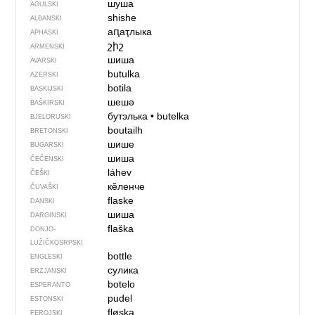
шуша
AGULSKI
shishe
ALBANSKI
аԥаҭлыка
APHASKI
շիշ
ARMENSKI
шиша
AVARSKI
butulka
AZERSKI
botila
BASKIJSKI
шешә
BAŠKIRSKI
бутэлька
•
butelka
BJELORUSKI
boutailh
BRETONSKI
шише
BUGARSKI
шиша
ČEČENSKI
láhev
ČEŠKI
кӗленче
ČUVAŠKI
flaske
DANSKI
шиша
DARGINSKI
flaška
DONJO­
LUŽIČKOSRPSKI
bottle
ENGLESKI
сулика
ERZJANSKI
botelo
ESPERANTO
pudel
ESTONSKI
fløska
FEROJSKI