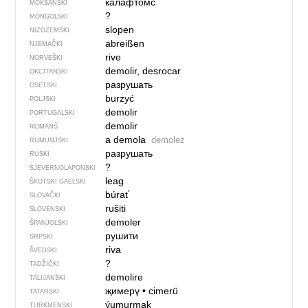
калафтомс
MOKŠANSKI
?
MONGOLSKI
slopen
NIZOZEMSKI
abreißen
NJEMAČKI
rive
NORVEŠKI
demolir, desrocar
OKCITANSKI
разрушать
OSETSKI
burzyć
POLJSKI
demolir
PORTUGALSKI
demolir
ROMANŠ
a demola
demolez
RUMUNJSKI
разрушать
RUSKI
?
SJEVER­NO­LA­PONSKI
leag
ŠKOTSKI GAELSKI
búrať
SLOVAČKI
rušiti
SLOVENSKI
demoler
ŠPANJOLSKI
рушити
SRPSKI
riva
ŠVEDSKI
?
TADŽIČKI
demolire
TALIJANSKI
җимерү
•
cimerü
TATARSKI
ýumurmak
TURKMENSKI