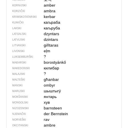
amber
KORNIJSKI
ambra
KORZIČKI
kerbar
KRIMSKOTATARSKI
кагьраба
KUMIČKI
кагьруба
LAKSKI
dzyntars
LATGALSKI
dzintars
LATVIJSKI
giñtaras
LITVANSKI
eļm
LIVONSKI
?
LUKSEMBURŠKI
borostyánkő
MAĐARSKI
килибар
MAKEDONSKI
?
MALAJSKI
għanbar
MALTEŠKI
ombyr
MANSKI
шыштыгӱ
MARIJSKI
янтарь
MOKŠANSKI
хув
MONGOLSKI
barnsteen
NIZOZEMSKI
der Bernstein
NJEMAČKI
rav
NORVEŠKI
ambre
OKCITANSKI