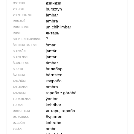
дзиндзи
OSETSKI
bursztyn
POLJSKI
âmbar
PORTUGALSKI
ambra
ROMANŠ
un chihlimbar
RUMUNJSKI
янтарь
RUSKI
?
SJEVER­NO­LA­PONSKI
òmar
ŠKOTSKI GAELSKI
jantár
SLOVAČKI
jantar
SLOVENSKI
ámbar
ŠPANJOLSKI
ћилибар
SRPSKI
bärnsten
ŠVEDSKI
каҳрабо
TADŽIČKI
ambra
TALIJANSKI
гәрәбә
•
gäräbä
TATARSKI
ýantar
TURKMENSKI
kehribar
TURSKI
янтарь, гараба
UDMURTSKI
бурштин
UKRAJINSKI
kahrabo
UZBEČKI
ambr
VELŠKI