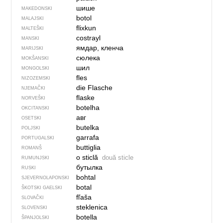
шише
MAKEDONSKI
botol
MALAJSKI
flixkun
MALTEŠKI
costrayl
MANSKI
ямдар, кленча
MARIJSKI
сюлека
MOKŠANSKI
шил
MONGOLSKI
fles
NIZOZEMSKI
die Flasche
NJEMAČKI
flaske
NORVEŠKI
botelha
OKCITANSKI
авг
OSETSKI
butelka
POLJSKI
garrafa
PORTUGALSKI
buttiglia
ROMANŠ
o sticlă
două sticle
RUMUNJSKI
бутылка
RUSKI
bohtal
SJEVER­NO­LA­PONSKI
botal
ŠKOTSKI GAELSKI
fľaša
SLOVAČKI
steklenica
SLOVENSKI
botella
ŠPANJOLSKI