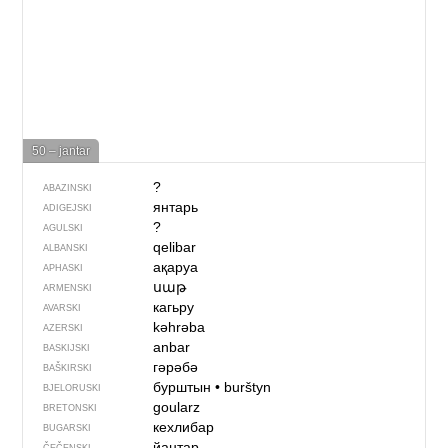
50 – jantar
?
ABAZINSKI
янтарь
ADIGEJSKI
?
AGULSKI
qelibar
ALBANSKI
ақаруа
APHASKI
սաթ
ARMENSKI
кагьру
AVARSKI
kəhrəba
AZERSKI
anbar
BASKIJSKI
гәрәбә
BAŠKIRSKI
бурштын
•
burštyn
BJELORUSKI
goularz
BRETONSKI
кехлибар
BUGARSKI
йантар