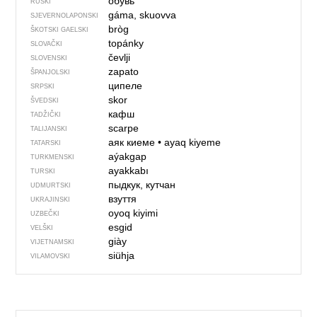
обувь
RUSKI
gáma, skuovva
SJEVER­NO­LA­PONSKI
bròg
ŠKOTSKI GAELSKI
topánky
SLOVAČKI
čevlji
SLOVENSKI
zapato
ŠPANJOLSKI
ципеле
SRPSKI
skor
ŠVEDSKI
кафш
TADŽIČKI
scarpe
TALIJANSKI
аяк киеме
•
ayaq kiyeme
TATARSKI
aýakgap
TURKMENSKI
ayakkabı
TURSKI
пыдкук, кутчан
UDMURTSKI
взуття
UKRAJINSKI
oyoq kiyimi
UZBEČKI
esgid
VELŠKI
giày
VIJETNAMSKI
siühja
VILAMOVSKI