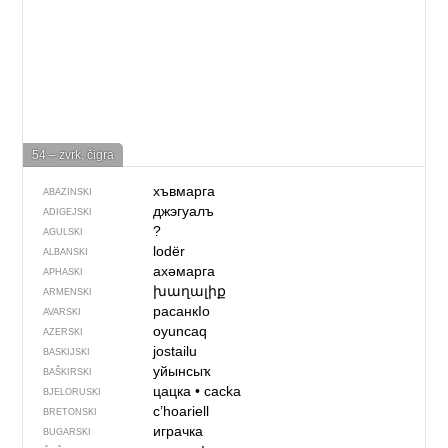
54 – zvrk, čigra
хъвмарга
ABAZINSKI
джэгуалъ
ADIGEJSKI
?
AGULSKI
lodër
ALBANSKI
ахәмарга
APHASKI
խաղալիք
ARMENSKI
расанкIо
AVARSKI
oyuncaq
AZERSKI
jostailu
BASKIJSKI
уйынсыҡ
BAŠKIRSKI
цацка
•
cacka
BJELORUSKI
c’hoariell
BRETONSKI
играчка
BUGARSKI