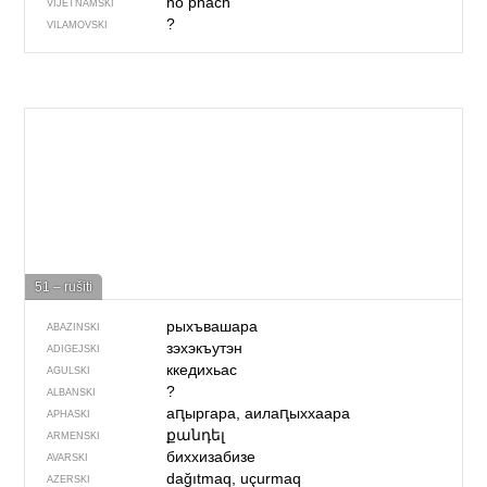
hổ phách
VIJETNAMSKI
?
VILAMOVSKI
51 – rušiti
рыхъвашара
ABAZINSKI
зэхэкъутэн
ADIGEJSKI
ккедихьас
AGULSKI
?
ALBANSKI
аԥыргара, аилаԥыххаара
APHASKI
քանդել
ARMENSKI
биххизабизе
AVARSKI
dağıtmaq, uçurmaq
AZERSKI