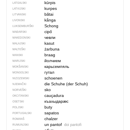
kūrpis
LATGALSKI
kurpes
LATVIJSKI
bãtai
LITVANSKI
kǟnga
LIVONSKI
Schong
LUKSEMBURŠKI
cipő
MAĐARSKI
чевли
MAKEDONSKI
kasut
MALAJSKI
żarbuna
MALTEŠKI
braag
MANSKI
йолчием
MARIJSKI
карьсемпяль
MOKŠANSKI
гутал
MONGOLSKI
schoenen
NIZOZEMSKI
die Schuhe (der Schuh)
NJEMAČKI
sko
NORVEŠKI
cauçadura
OKCITANSKI
къахыдарӕс
OSETSKI
buty
POLJSKI
sapatos
PORTUGALSKI
chalzer
ROMANŠ
un pantof
doi pantofi
RUMUNJSKI