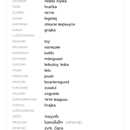
ловзо хIума
ČEČENSKI
hračka
ČEŠKI
тетте
ČUVAŠKI
legetøj
DANSKI
хIяали виркьуси
DARGINSKI
grajka
DONJO­
LUŽIČKOSRPSKI
toy
ENGLESKI
налкшке
ERZJANSKI
ludilo
ESPERANTO
mänguasi
ESTONSKI
leikutoy, leika
FEROJSKI
lelu
FINSKI
jouet
FRANCUSKI
boartersguod
FRIZIJSKI
zuiatul
FURLANSKI
xoguete
GALJEŠKI
тетя мадыш
GORNJOMARIJSKI
hrajka
GORNJO­
LUŽIČKOSRPSKI
παιχνίδι
GRČKI
სათამაშო
sɑtʰɑmɑʃɔ
GRUZIJSKI
zvrk, čigra
HRVATSKI