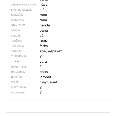
hávvi
SJEVER­NO­LA­PONSKI
leòn
ŠKOTSKI GAELSKI
rana
SLOVAČKI
rana
SLOVENSKI
herida
ŠPANJOLSKI
рана
SRPSKI
sår
ŠVEDSKI
захм
TADŽIČKI
ferita
TALIJANSKI
яра, җәрәхәт
TATARSKI
?
TURKMENSKI
yara
TURSKI
?
UDMURTSKI
рана
UKRAJINSKI
jarohat
UZBEČKI
clwyf, anaf
VELŠKI
?
VIJETNAMSKI
?
VILAMOVSKI