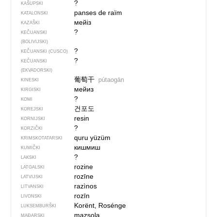
?
KAŠUPSKI
panses de raïm
KATALONSKI
мейіз
KAZAŠKI
?
KEČUANSKI
(BOLIVIJSKI)
?
KEČUANSKI (CUSCO)
?
KEČUANSKI
(EKVADORSKI)
葡萄干
pútaogān
KINESKI
мейиз
KIRGISKI
?
KOMI
건포도
KOREJSKI
resin
KORNIJSKI
?
KORZIČKI
quru yüzüm
KRIMSKOTATARSKI
кишмиш
KUMIČKI
?
LAKSKI
rozine
LATGALSKI
rozīne
LATVIJSKI
razìnos
LITVANSKI
rozīn
LIVONSKI
Korënt, Rosénge
LUKSEMBURŠKI
mazsola
MAĐARSKI