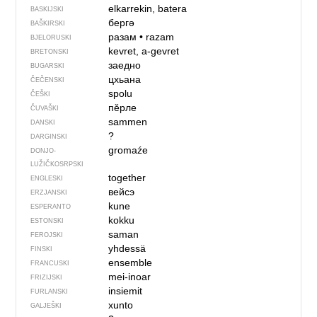
elkarrekin, batera
BASKIJSKI
бергә
BAŠKIRSKI
разам
•
razam
BJELORUSKI
kevret, a-gevret
BRETONSKI
заедно
BUGARSKI
цхьана
ČEČENSKI
spolu
ČEŠKI
пӗрле
ČUVAŠKI
sammen
DANSKI
?
DARGINSKI
gromaźe
DONJO­
LUŽIČKOSRPSKI
together
ENGLESKI
вейсэ
ERZJANSKI
kune
ESPERANTO
kokku
ESTONSKI
saman
FEROJSKI
yhdessä
FINSKI
ensemble
FRANCUSKI
mei-inoar
FRIZIJSKI
insiemit
FURLANSKI
xunto
GALJEŠKI