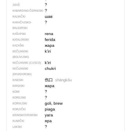
?
JIDIŠ
?
KABARDINO-ČERKESKI
шав
KALMIČKI
?
KARAČAJSKO-
BALKARSKI
rena
KAŠUPSKI
ferida
KATALONSKI
жара
KAZAŠKI
k’iri
KEČUANSKI
(BOLIVIJSKI)
k’iri
KEČUANSKI (CUSCO)
chukri
KEČUANSKI
(EKVADORSKI)
伤口
shāngkǒu
KINESKI
жара
KIRGISKI
?
KOMI
?
KOREJSKI
goli, brew
KORNIJSKI
piaga
KORZIČKI
yara
KRIMSKOTATARSKI
яра
KUMIČKI
?
LAKSKI