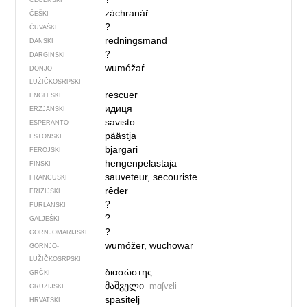
ČEČENSKI
záchranář
ČEŠKI
?
ČUVAŠKI
redningsmand
DANSKI
?
DARGINSKI
wumóžaŕ
DONJO­
LUŽIČKOSRPSKI
rescuer
ENGLESKI
идиця
ERZJANSKI
savisto
ESPERANTO
päästja
ESTONSKI
bjargari
FEROJSKI
hengenpelastaja
FINSKI
sauveteur, secouriste
FRANCUSKI
rêder
FRIZIJSKI
?
FURLANSKI
?
GALJEŠKI
?
GORNJOMARIJSKI
wumóžer, wuchowar
GORNJO­
LUŽIČKOSRPSKI
διασώστης
GRČKI
მაშველი
mɑʃvɛli
GRUZIJSKI
spasitelj
HRVATSKI