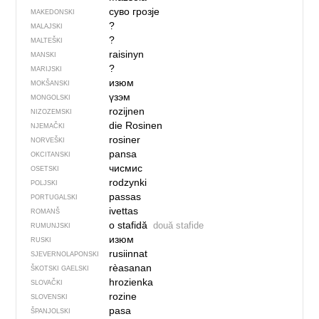
суво грозје
MAKEDONSKI
?
MALAJSKI
?
MALTEŠKI
raisinyn
MANSKI
?
MARIJSKI
изюм
MOKŠANSKI
үзэм
MONGOLSKI
rozijnen
NIZOZEMSKI
die Rosinen
NJEMAČKI
rosiner
NORVEŠKI
pansa
OKCITANSKI
чисмис
OSETSKI
rodzynki
POLJSKI
passas
PORTUGALSKI
ivettas
ROMANŠ
o stafidă
două stafide
RUMUNJSKI
изюм
RUSKI
rusiinnat
SJEVER­NO­LA­PONSKI
rèasanan
ŠKOTSKI GAELSKI
hrozienka
SLOVAČKI
rozine
SLOVENSKI
pasa
ŠPANJOLSKI