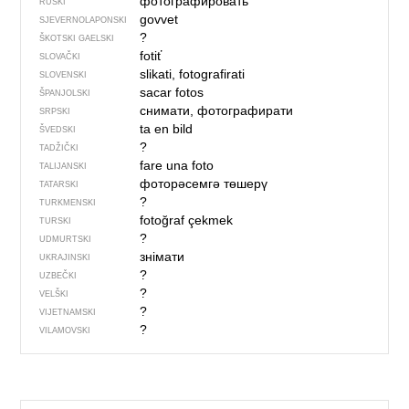
фотографировать
RUSKI
govvet
SJEVER­NO­LA­PONSKI
?
ŠKOTSKI GAELSKI
fotiť
SLOVAČKI
slikati, fotografirati
SLOVENSKI
sacar fotos
ŠPANJOLSKI
снимати, фотографирати
SRPSKI
ta en bild
ŠVEDSKI
?
TADŽIČKI
fare una foto
TALIJANSKI
фоторәсемгә төшерү
TATARSKI
?
TURKMENSKI
fotoğraf çekmek
TURSKI
?
UDMURTSKI
знімати
UKRAJINSKI
?
UZBEČKI
?
VELŠKI
?
VIJETNAMSKI
?
VILAMOVSKI