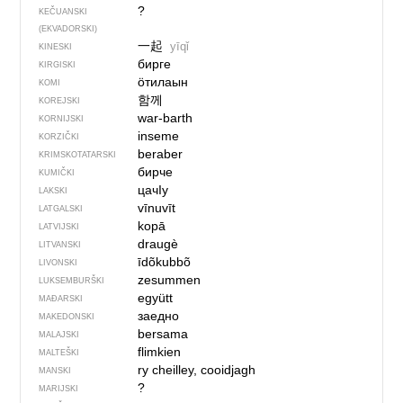
?
KEČUANSKI
(EKVADORSKI)
一起
yīqǐ
KINESKI
бирге
KIRGISKI
ӧтилаын
KOMI
함께
KOREJSKI
war-barth
KORNIJSKI
inseme
KORZIČKI
beraber
KRIMSKOTATARSKI
бирче
KUMIČKI
цачIу
LAKSKI
vīnuvīt
LATGALSKI
kopā
LATVIJSKI
draugè
LITVANSKI
īdõkubbõ
LIVONSKI
zesummen
LUKSEMBURŠKI
együtt
MAĐARSKI
заедно
MAKEDONSKI
bersama
MALAJSKI
flimkien
MALTEŠKI
ry cheilley, cooidjagh
MANSKI
?
MARIJSKI