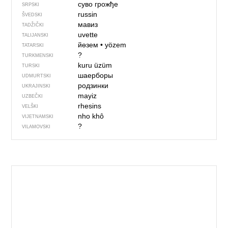
суво грожђе
SRPSKI
russin
ŠVEDSKI
мавиз
TADŽIČKI
uvette
TALIJANSKI
йөзем
•
yözem
TATARSKI
?
TURKMENSKI
kuru üzüm
TURSKI
шаерборы
UDMURTSKI
родзинки
UKRAJINSKI
mayiz
UZBEČKI
rhesins
VELŠKI
nho khô
VIJETNAMSKI
?
VILAMOVSKI