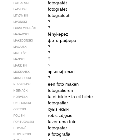
fotografēt
LATGALSKI
fotografēt
LATVIJSKI
fotografúoti
LITVANSKI
?
LIVONSKI
?
LUKSEMBURŠKI
fényképez
MAĐARSKI
фотографира
MAKEDONSKI
?
MALAJSKI
?
MALTEŠKI
?
MANSKI
?
MARIJSKI
эрьхтьфтемс
MOKŠANSKI
?
MONGOLSKI
een foto maken
NIZOZEMSKI
fotografieren
NJEMAČKI
ta et bilde
•
ta eit bilete
NORVEŠKI
fotografiar
OKCITANSKI
хуыз исын
OSETSKI
robić zdjęcie
POLJSKI
fazer uma foto
PORTUGALSKI
fotografar
ROMANŠ
a fotografia
RUMUNJSKI