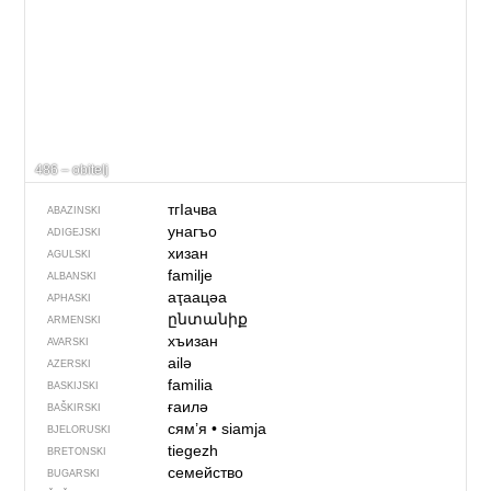
486 – obitelj
тгIачва
ABAZINSKI
унагъо
ADIGEJSKI
хизан
AGULSKI
familje
ALBANSKI
аҭаацәа
APHASKI
ընտանիք
ARMENSKI
хъизан
AVARSKI
ailə
AZERSKI
familia
BASKIJSKI
ғаилә
BAŠKIRSKI
сям’я
•
siamja
BJELORUSKI
tiegezh
BRETONSKI
семейство
BUGARSKI