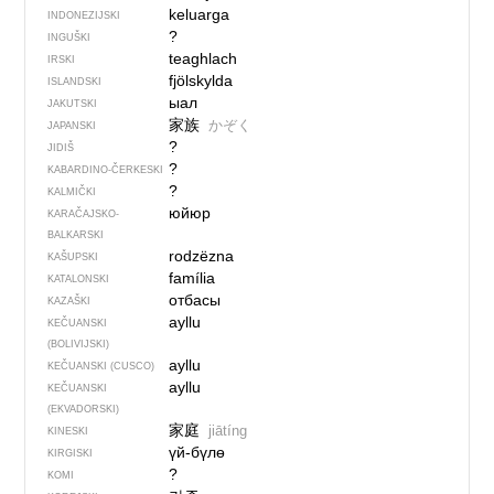
keluarga
INDONEZIJSKI
?
INGUŠKI
teaghlach
IRSKI
fjölskylda
ISLANDSKI
ыал
JAKUTSKI
家族
かぞく
JAPANSKI
?
JIDIŠ
?
KABARDINO-ČERKESKI
?
KALMIČKI
юйюр
KARAČAJSKO-
BALKARSKI
rodzëzna
KAŠUPSKI
família
KATALONSKI
отбасы
KAZAŠKI
ayllu
KEČUANSKI
(BOLIVIJSKI)
ayllu
KEČUANSKI (CUSCO)
ayllu
KEČUANSKI
(EKVADORSKI)
家庭
jiātíng
KINESKI
үй-бүлө
KIRGISKI
?
KOMI