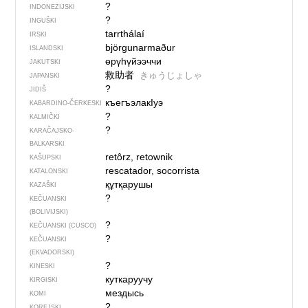
?
INDONEZIJSKI
?
INGUŠKI
tarrthálaí
IRSKI
björgunarmaður
ISLANDSKI
өрүһүйээччи
JAKUTSKI
救助者
きゅうじょしゃ
JAPANSKI
?
JIDIŠ
къегъэлакIуэ
KABARDINO-ČERKESKI
?
KALMIČKI
?
KARAČAJSKO-
BALKARSKI
retôrz, retownik
KAŠUPSKI
rescatador, socorrista
KATALONSKI
құтқарушы
KAZAŠKI
?
KEČUANSKI
(BOLIVIJSKI)
?
KEČUANSKI (CUSCO)
?
KEČUANSKI
(EKVADORSKI)
?
KINESKI
куткаруучу
KIRGISKI
мездысь
KOMI
?
KOREJSKI