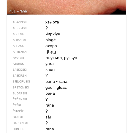
481 – rana
хвырта
ABAZINSKI
?
ADIGEJSKI
йирхIун
AGULSKI
plagë
ALBANSKI
ахәра
APHASKI
վերք
ARMENSKI
лъукъел, ругъун
AVARSKI
yara
AZERSKI
zauri
BASKIJSKI
?
BAŠKIRSKI
рана
•
rana
BJELORUSKI
gouli, gloaz
BRETONSKI
рана
BUGARSKI
?
ČEČENSKI
rána
ČEŠKI
?
ČUVAŠKI
sår
DANSKI
?
DARGINSKI
rana
DONJO­