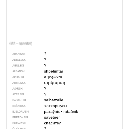
482 – spasitelj
?
ABAZINSKI
?
ADIGEJSKI
?
AGULSKI
shpëtimtar
ALBANSKI
аԥсҿыхга
APHASKI
փրկարար
ARMENSKI
?
AVARSKI
?
AZERSKI
salbatzaile
BASKIJSKI
ҡотҡарыусы
BAŠKIRSKI
ратаўнік
•
rataŭnik
BJELORUSKI
saveteer
BRETONSKI
спасител
BUGARSKI
?