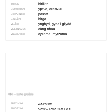
birlikte
TURSKI
уртче, огазьын
UDMURTSKI
разом
UKRAJINSKI
birga
UZBEČKI
ynghyd, gyda’i gilydd
VELŠKI
cùng nhau
VIJETNAMSKI
cyzoma, mytzoma
VILAMOVSKI
484 – suho grožđe
джьузым
ABAZINSKI
сэнэшъхьэ гъэгъугъ
ADIGEJSKI