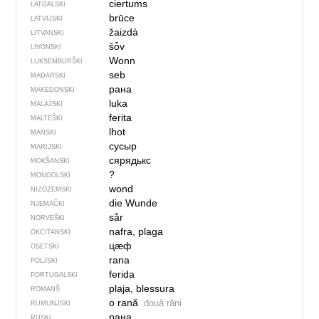
ciertums
LATGALSKI
brūce
LATVIJSKI
žaizdà
LITVANSKI
šȱv
LIVONSKI
Wonn
LUKSEMBURŠKI
seb
MAĐARSKI
рана
MAKEDONSKI
luka
MALAJSKI
ferita
MALTEŠKI
lhot
MANSKI
сусыр
MARIJSKI
сярядькс
MOKŠANSKI
?
MONGOLSKI
wond
NIZOZEMSKI
die Wunde
NJEMAČKI
sår
NORVEŠKI
nafra, plaga
OKCITANSKI
цӕф
OSETSKI
rana
POLJSKI
ferida
PORTUGALSKI
plaja, blessura
ROMANŠ
o rană
două răni
RUMUNJSKI
рана
RUSKI