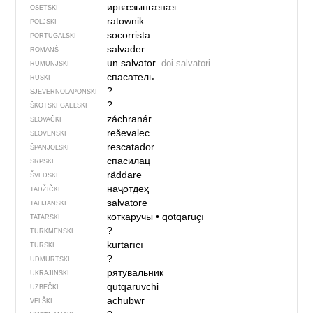
ирвӕзынгӕнӕг
OSETSKI
ratownik
POLJSKI
socorrista
PORTUGALSKI
salvader
ROMANŠ
un salvator
doi salvatori
RUMUNJSKI
спасатель
RUSKI
?
SJEVER­NO­LA­PONSKI
?
ŠKOTSKI GAELSKI
záchranár
SLOVAČKI
reševalec
SLOVENSKI
rescatador
ŠPANJOLSKI
спасилац
SRPSKI
räddare
ŠVEDSKI
наҷотдеҳ
TADŽIČKI
salvatore
TALIJANSKI
коткаручы
•
qotqaruçı
TATARSKI
?
TURKMENSKI
kurtarıcı
TURSKI
?
UDMURTSKI
рятувальник
UKRAJINSKI
qutqaruvchi
UZBEČKI
achubwr
VELŠKI