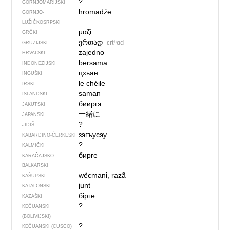
?
GORNJOMARIJSKI
hromadźe
GORNJO­
LUŽIČKOSRPSKI
μαζί
GRČKI
ერთად
ɛrtʰɑd
GRUZIJSKI
zajedno
HRVATSKI
bersama
INDONEZIJSKI
цхьан
INGUŠKI
le chéile
IRSKI
saman
ISLANDSKI
бииргэ
JAKUTSKI
一緒に
JAPANSKI
?
JIDIŠ
зэгъусэу
KABARDINO-ČERKESKI
?
KALMIČKI
бирге
KARAČAJSKO-
BALKARSKI
wëcmani, razã
KAŠUPSKI
junt
KATALONSKI
бірге
KAZAŠKI
?
KEČUANSKI
(BOLIVIJSKI)
?
KEČUANSKI (CUSCO)