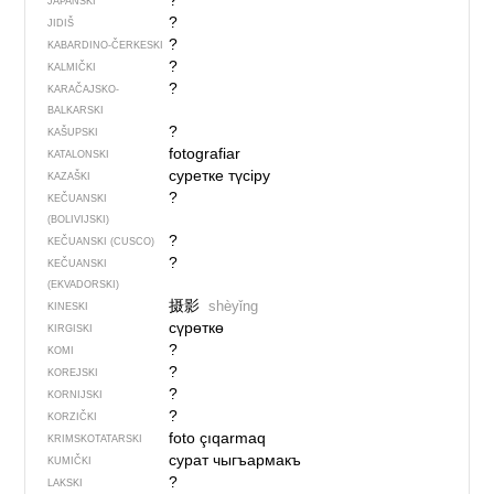
?
JAPANSKI
?
JIDIŠ
?
KABARDINO-ČERKESKI
?
KALMIČKI
?
KARAČAJSKO-
BALKARSKI
?
KAŠUPSKI
fotografiar
KATALONSKI
суретке түсіру
KAZAŠKI
?
KEČUANSKI
(BOLIVIJSKI)
?
KEČUANSKI (CUSCO)
?
KEČUANSKI
(EKVADORSKI)
摄影
shèyǐng
KINESKI
сүрөткө
KIRGISKI
?
KOMI
?
KOREJSKI
?
KORNIJSKI
?
KORZIČKI
foto çıqarmaq
KRIMSKOTATARSKI
сурат чыгъармакъ
KUMIČKI
?
LAKSKI