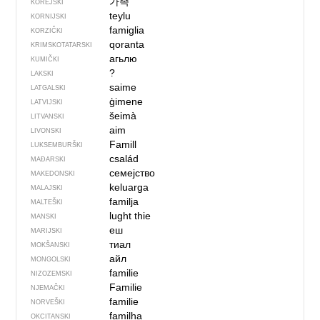
가족
KOREJSKI
teylu
KORNIJSKI
famiglia
KORZIČKI
qoranta
KRIMSKOTATARSKI
агьлю
KUMIČKI
?
LAKSKI
saime
LATGALSKI
ģimene
LATVIJSKI
šeimà
LITVANSKI
aim
LIVONSKI
Famill
LUKSEMBURŠKI
család
MAĐARSKI
семејство
MAKEDONSKI
keluarga
MALAJSKI
familja
MALTEŠKI
lught thie
MANSKI
еш
MARIJSKI
тиал
MOKŠANSKI
айл
MONGOLSKI
familie
NIZOZEMSKI
Familie
NJEMAČKI
familie
NORVEŠKI
familha
OKCITANSKI