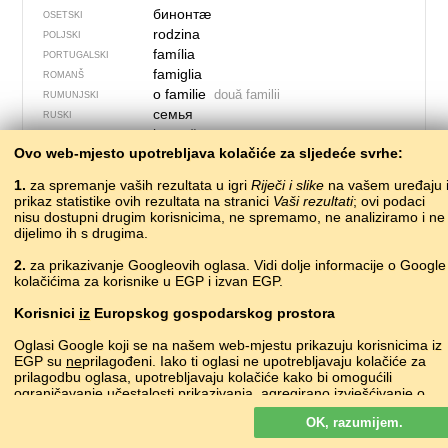
бинонтӕ
OSETSKI
rodzina
POLJSKI
família
PORTUGALSKI
famiglia
ROMANŠ
o familie
două familii
RUMUNJSKI
семья
RUSKI
bearaš
SJEVER­NO­LA­PONSKI
Ovo web-mjesto upotrebljava kolačiće za sljedeće svrhe:
teaghlach
ŠKOTSKI GAELSKI
rodina
SLOVAČKI
1.
za spremanje vaših rezultata u igri
Riječi i slike
na vašem uređaju 
družina
SLOVENSKI
prikaz statistike ovih rezultata na stranici
Vaši rezultati
; ovi podaci
familia
nisu dostupni drugim korisnicima, ne spremamo, ne analiziramo i ne
ŠPANJOLSKI
dijelimo ih s drugima.
породица
SRPSKI
familj
ŠVEDSKI
2.
za prikazivanje Googleovih oglasa. Vidi dolje informacije o Google
оила
TADŽIČKI
kolačićima za korisnike u EGP i izvan EGP.
famiglia
TALIJANSKI
Korisnici
iz
Europskog gospodarskog prostora
гаилә
•
ğailä
TATARSKI
?
TURKMENSKI
Oglasi Google koji se na našem web-mjestu prikazuju korisnicima iz
aile
TURSKI
EGP su
ne
prilagođeni. Iako ti oglasi ne upotrebljavaju kolačiće za
?
prilagodbu oglasa, upotrebljavaju kolačiće kako bi omogućili
UDMURTSKI
ograničavanje učestalosti prikazivanja, agregirano izvješćivanje o
родина
UKRAJINSKI
oglasima i za borbu protiv prevara i zloupotrebe.
oila
UZBEČKI
OK, razumijem.
Više o Googleovim kolačićima
teulu
VELŠKI