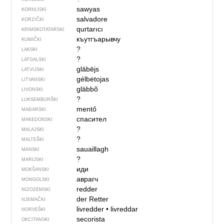
sawyas
KORNIJSKI
salvadore
KORZIČKI
qurtarıcı
KRIMSKOTATARSKI
къутгъарывчу
KUMIČKI
?
LAKSKI
?
LATGALSKI
glābējs
LATVIJSKI
gélbėtojas
LITVANSKI
gläbbõ
LIVONSKI
?
LUKSEMBURŠKI
mentő
MAĐARSKI
спасител
MAKEDONSKI
?
MALAJSKI
?
MALTEŠKI
sauaillagh
MANSKI
?
MARIJSKI
иди
MOKŠANSKI
аврагч
MONGOLSKI
redder
NIZOZEMSKI
der Retter
NJEMAČKI
livredder
•
livreddar
NORVEŠKI
secorista
OKCITANSKI