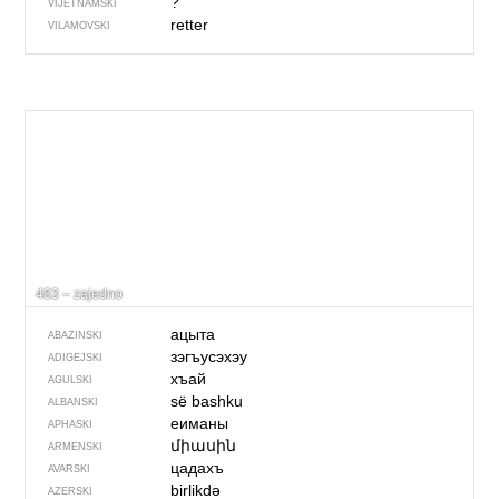
?
VIJETNAMSKI
retter
VILAMOVSKI
483 – zajedno
ацыта
ABAZINSKI
зэгъусэхэу
ADIGEJSKI
хъай
AGULSKI
së bashku
ALBANSKI
еиманы
APHASKI
միասին
ARMENSKI
цадахъ
AVARSKI
birlikdə
AZERSKI