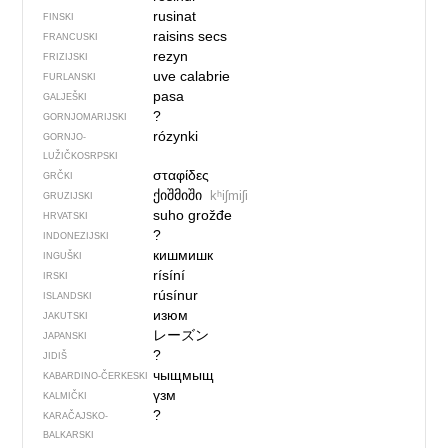
rusinat
FINSKI
raisins secs
FRANCUSKI
rezyn
FRIZIJSKI
uve calabrie
FURLANSKI
pasa
GALJEŠKI
?
GORNJOMARIJSKI
rózynki
GORNJO­
LUŽIČKOSRPSKI
σταφίδες
GRČKI
ქიშმიში
kʰiʃmiʃi
GRUZIJSKI
suho grožđe
HRVATSKI
?
INDONEZIJSKI
кишмишк
INGUŠKI
rísíní
IRSKI
rúsínur
ISLANDSKI
изюм
JAKUTSKI
レーズン
JAPANSKI
?
JIDIŠ
чыщмыщ
KABARDINO-ČERKESKI
үзм
KALMIČKI
?
KARAČAJSKO-
BALKARSKI