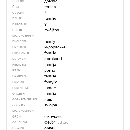
доьзал
ČEČENSKI
rodina
ČEŠKI
?
ČUVAŠKI
familie
DANSKI
?
DARGINSKI
swójźba
DONJO­
LUŽIČKOSRPSKI
family
ENGLESKI
кудораське
ERZJANSKI
familio
ESPERANTO
perekond
ESTONSKI
familja
FEROJSKI
perhe
FINSKI
famille
FRANCUSKI
famylje
FRIZIJSKI
famee
FURLANSKI
familia
GALJEŠKI
йиш
GORNJOMARIJSKI
swójba
GORNJO­
LUŽIČKOSRPSKI
οικογένεια
GRČKI
ოჯახი
ɔdʒɑxi
GRUZIJSKI
obitelj
HRVATSKI