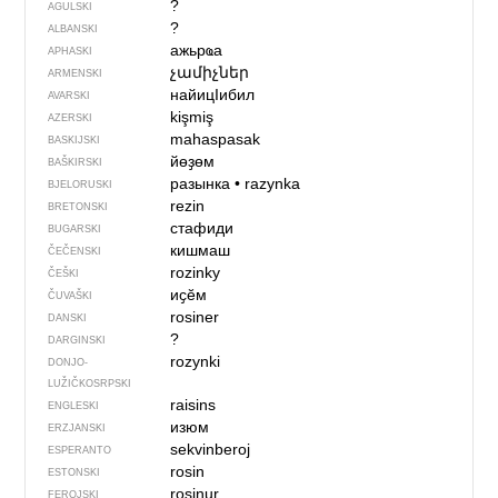
?
AGULSKI
?
ALBANSKI
ажьрҩа
APHASKI
չամիչներ
ARMENSKI
найицIибил
AVARSKI
kişmiş
AZERSKI
mahaspasak
BASKIJSKI
йөҙөм
BAŠKIRSKI
разынка
•
razynka
BJELORUSKI
rezin
BRETONSKI
стафиди
BUGARSKI
кишмаш
ČEČENSKI
rozinky
ČEŠKI
иҫӗм
ČUVAŠKI
rosiner
DANSKI
?
DARGINSKI
rozynki
DONJO­
LUŽIČKOSRPSKI
raisins
ENGLESKI
изюм
ERZJANSKI
sekvinberoj
ESPERANTO
rosin
ESTONSKI
rosinur
FEROJSKI