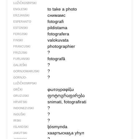
LUŽIČKOSRPSKI
to take a photo
ENGLESKI
снимамс
ERZJANSKI
fotografi
ESPERANTO
pildistama
ESTONSKI
fotografera
FEROJSKI
valokuvata
FINSKI
photographier
FRANCUSKI
?
FRIZIJSKI
fotografâ
FURLANSKI
?
GALJEŠKI
?
GORNJOMARIJSKI
?
GORNJO­
LUŽIČKOSRPSKI
φωτογραφίζω
GRČKI
ფოტოგრაფირება
GRUZIJSKI
snimati, fotografirati
HRVATSKI
?
INDONEZIJSKI
?
INGUŠKI
?
IRSKI
ljósmynda
ISLANDSKI
хаартыскаҕа уһул
JAKUTSKI