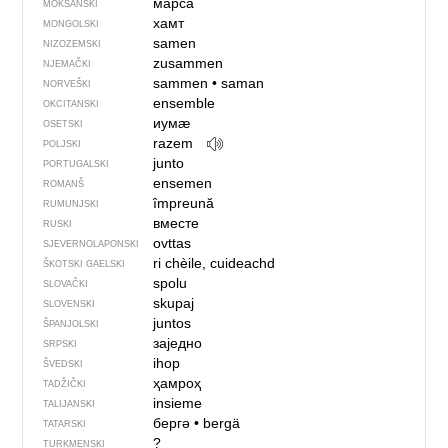
марса
MOKŠANSKI
хамт
MONGOLSKI
samen
NIZOZEMSKI
zusammen
NJEMAČKI
sammen
•
saman
NORVEŠKI
ensemble
OKCITANSKI
иумӕ
OSETSKI
razem
POLJSKI
junto
PORTUGALSKI
ensemen
ROMANŠ
împreună
RUMUNJSKI
вместе
RUSKI
ovttas
SJEVER­NO­LA­PONSKI
ri chèile, cuideachd
ŠKOTSKI GAELSKI
spolu
SLOVAČKI
skupaj
SLOVENSKI
juntos
ŠPANJOLSKI
заједно
SRPSKI
ihop
ŠVEDSKI
ҳамроҳ
TADŽIČKI
insieme
TALIJANSKI
бергә
•
bergä
TATARSKI
?
TURKMENSKI