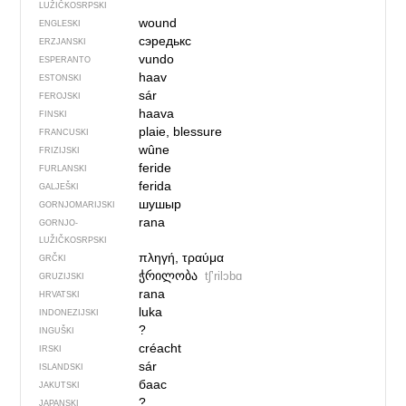
LUŽIČKOSRPSKI
wound
ENGLESKI
сэредькс
ERZJANSKI
vundo
ESPERANTO
haav
ESTONSKI
sár
FEROJSKI
haava
FINSKI
plaie, blessure
FRANCUSKI
wûne
FRIZIJSKI
feride
FURLANSKI
ferida
GALJEŠKI
шушыр
GORNJOMARIJSKI
rana
GORNJO­
LUŽIČKOSRPSKI
πληγή, τραύμα
GRČKI
ჭრილობა
tʃʼrilɔbɑ
GRUZIJSKI
rana
HRVATSKI
luka
INDONEZIJSKI
?
INGUŠKI
créacht
IRSKI
sár
ISLANDSKI
баас
JAKUTSKI
?
JAPANSKI